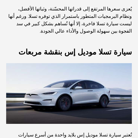
أفضل 7 نوادي رياضية في دبي هيلز: اللياقة البدنية في أبهى
يُعزى سعرها المرتفع إلى قدراتها المحسّنة، وثباتها الأفضل،
صورها
ونظام البرمجيات المتطور باستمرار الذي توفره تسلا. ورغم أنها
ليست سيارة تسلا فاخرة، إلا أنها تُساهم بشكل كبير في سد
الفجوة بين سهولة الوصول والأداء عالي الجودة.
الدليل الأمثل لمطاعم الطعام الفاخر في نخلة جميرا
سيارة تسلا موديل إس بنقشة مربعات
اكتشف أفضل وجبة إفطار في منطقة الخليج التجاري، دبي
المستشفيات الحكومية في دبي: رعاية صحية شاملة للجميع
أغلى سيارة لامبورغيني على الإطلاق: قائمة هواة الجمع
أغلى مدارس جيمس في دبي: دليل شامل للآباء
تُعتبر سيارة تسلا موديل إس بلايد واحدة من أسرع سيارات