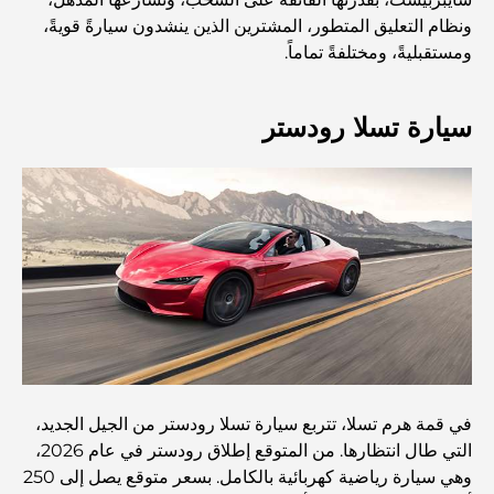
ونظام التعليق المتطور، المشترين الذين ينشدون سيارةً قويةً،
اكتشف جزيرة القمر في دبي: دليلك الأمثل
ومستقبليةً، ومختلفةً تماماً.
سيارة تسلا رودستر
استكشاف المواقع التاريخية في دبي: رحلة عبر الزمن
أفضل 7 مطاعم في خور دبي لتناول الطعام فيها
أفضل المدارس في دبي مارينا: دليل مناسب للعائلات
مطاعم في دبي هيلز: أفضل أماكن تناول الطعام في مركز متنامٍ
في قمة هرم تسلا، تتربع سيارة تسلا رودستر من الجيل الجديد،
أفضل ملاعب الجولف للبطولات في دبي
التي طال انتظارها. من المتوقع إطلاق رودستر في عام 2026،
وهي سيارة رياضية كهربائية بالكامل. بسعر متوقع يصل إلى 250