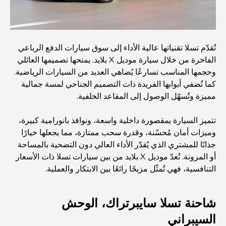
إفطار رمضاني لا يُنسى
المقاهي في منطقة الخليج التجاري: مزيج مثالي من القهوة
والمجتمع
تُقدّم تسلا تقنياتها عالية الأداء إلى سوق سيارات الدفع الرباعي
الفاخرة من خلال سيارة موديل X بلايد. يمنحها تصميمها العائلي
مطاعم دبي الحائزة على نجمة ميشلان: جولة مغامرة لعشاق
وحجمها المناسب تسارعًا يُضاهي العديد من السيارات الرياضية.
الطعام
كما تُضفي أبوابها الفريدة ذات التصميم الجناحي لمسة جمالية
مميزة وتُسهّل الوصول إلى المقاعد الخلفية.
استكشاف مطاعم جميرا جولف إستيتس: دليل الطهي
تتميز السيارة بمقصورة داخلية واسعة، ونوافذ بانورامية كبيرة،
وميزات أمان مُحسّنة، وقدرة سحب ممتازة، مما يجعلها خيارًا
Dubai Horse Racing: Where Tradition Meets
جذابًا للمشتري الذي يُقدّر الأداء العالي دون التضحية بالمساحة
Global Competition
أو المرونة. تُعدّ موديل X بلايد من بين سيارات تسلا ذات الأسعار
التنافسية، فهي تُمثّل مزيجًا رائعًا بين الابتكار والعملية.
المقاهي في نخلة جميرا: دليل لأفضل أماكن القهوة وأسلوب
الحياة في الجزيرة
شاحنة تسلا سايبرتراك، الوحش
السيبراني
أفضل وجبات الإفطار في دبي: اختياراتي المفضلة لعام 2026