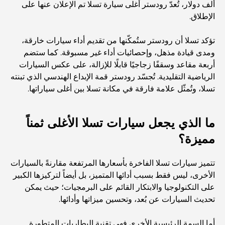
ألف دولار، تُعدّ رودستر أغلى سيارة تسلا تم الإعلان عنها على
المجتمعات السكنية المطلة على الواجهة البحرية في دبي: حياة
الإطلاق.
فاخرة على شاطئ البحر
تؤكد تسلا أن رودستر ستُمكّنها من تقديم أداء سيارات خارقة،
أفضل البنوك في دبي للمقيمين الأجانب: دليل مصرفي شامل
ومدى قيادة مذهل، وإحصائيات أداء غير مسبوقة. كما ستضم
أربعة مقاعد وسقفًا زجاجيًا قابلًا للإزالة، على عكس السيارات
الرياضية التقليدية. تُجسّد رودستر قمة الإبداع الهندسي الذي تبنته
أفضل مطاعم شرائح اللحم في دبي: دليل لعشاق اللحوم
تسلا، وتُمثّل علامة فارقة في مكانة تسلا بين أغلى سياراتها.
ما الذي يجعل سيارات تسلا الأغلى ثمناً
أغلى دولة في العالم: تصنيف عالمي لتكاليف المعيشة
مميزة؟
دليل صالات الرياضة في داماك هيلز: أفضل خيارات اللياقة
البدنية في المنطقة المحيطة
تتميز سيارات تسلا الفاخرة بأسعارها المرتفعة مقارنةً بالسيارات
الأخرى، ليس فقط بسبب أدائها المتميز، بل أيضاً لتركيزها الكبير
على التكنولوجيا والابتكار القائم على البرمجيات؛ حيث يمكن
أفضل مراكز التسوق في دبي للتسوق والترفيه
تحديث السيارات عن بُعد، وتحسين ميزاتها وأدائها.
أما السمة الرئيسية الأخرى فهي تقنية البطاريات المتطورة.
أنشطة يمكنك القيام بها في مركز دبي المالي العالمي: