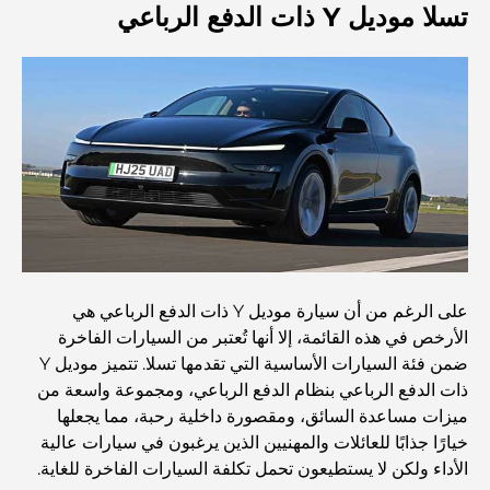
تسلا موديل Y ذات الدفع الرباعي
المدارس القريبة من نخلة جميرا: دليل شامل للعائلات
Dubai Vision 2040 - Green Living, Scenic Routes
and a Smarter Metro Network
أفضل المقاهي في دبي بإطلالة خلابة: مزيج مثالي من المذاق
الرائع والمناظر الطبيعية الساحرة
مطاعم بإطلالة على برج العرب: تجربة طعام استثنائية في دبي
على الرغم من أن سيارة موديل Y ذات الدفع الرباعي هي
الأرخص في هذه القائمة، إلا أنها تُعتبر من السيارات الفاخرة
ضمن فئة السيارات الأساسية التي تقدمها تسلا. تتميز موديل Y
دليل شامل لأندية شاطئ نخلة جميرا لعام 2026
ذات الدفع الرباعي بنظام الدفع الرباعي، ومجموعة واسعة من
ميزات مساعدة السائق، ومقصورة داخلية رحبة، مما يجعلها
المطاعم الإيطالية في وسط مدينة دبي: تذوق إيطاليا في قلب
خيارًا جذابًا للعائلات والمهنيين الذين يرغبون في سيارات عالية
المدينة
الأداء ولكن لا يستطيعون تحمل تكلفة السيارات الفاخرة للغاية.