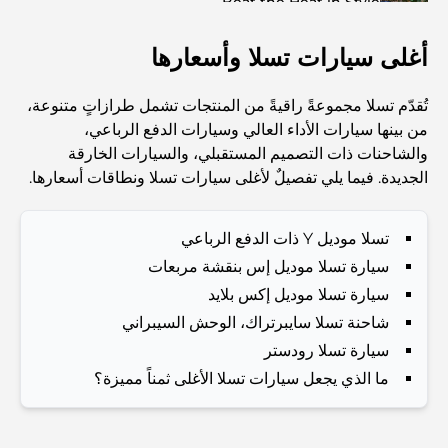
Beat the Heat in Style
أغلى سيارات تسلا وأسعارها
Top 7 Busiest Airports in the World: Hub of Global
Travel
تُقدّم تسلا مجموعةً راقيةً من المنتجات تشمل طرازاتٍ متنوعة،
Abu Dhabi vs Dubai: A Practical Comparison for
من بينها سيارات الأداء العالي وسيارات الدفع الرباعي،
Investors and Residents
والشاحنات ذات التصميم المستقبلي، والسيارات الخارقة
الجديدة. فيما يلي تفصيلٌ لأغلى سيارات تسلا ونطاقات أسعارها.
Best Schools in Downtown Dubai: A Guide for
Families
تسلا موديل Y ذات الدفع الرباعي
سيارة تسلا موديل إس بنقشة مربعات
أشياء يمكنك القيام بها في دبي خلال فصل الصيف: دليلك الأمثل
للتغلب على الحرارة
سيارة تسلا موديل إكس بلايد
شاحنة تسلا سايبرتراك، الوحش السيبراني
سيارة تسلا رودستر
أفضل الهدايا الفاخرة للرجال: أفكار هدايا مميزة وخالدة
ما الذي يجعل سيارات تسلا الأغلى ثمناً مميزة؟
Best Hotels in Business Bay, Dubai: Your Ultimate
Guide