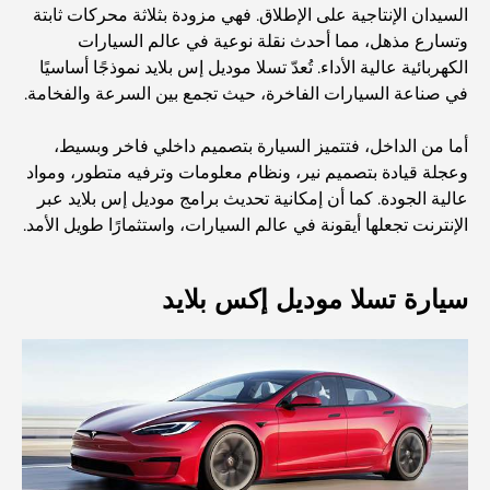
السيدان الإنتاجية على الإطلاق. فهي مزودة بثلاثة محركات ثابتة
أفضل المدارس القريبة من داماك هيلز 2: دليل للعائلات
وتسارع مذهل، مما أحدث نقلة نوعية في عالم السيارات
الكهربائية عالية الأداء. تُعدّ تسلا موديل إس بلايد نموذجًا أساسيًا
في صناعة السيارات الفاخرة، حيث تجمع بين السرعة والفخامة.
أفضل المطاعم الهندية في دبي: رحلة طهي
أما من الداخل، فتتميز السيارة بتصميم داخلي فاخر وبسيط،
وعجلة قيادة بتصميم نير، ونظام معلومات وترفيه متطور، ومواد
اكتشف ممشى نخلة جميرا: جولة بين الفخامة والإطلالات الخلابة
عالية الجودة. كما أن إمكانية تحديث برامج موديل إس بلايد عبر
الإنترنت تجعلها أيقونة في عالم السيارات، واستثمارًا طويل الأمد.
أفضل المناطق للسكن في دبي مع العائلة: اكتشف أفضل
الخيارات
سيارة تسلا موديل إكس بلايد
فنادق الخمس نجوم في دبي: فخامة لا مثيل لها لكل مسافر
أشياء يمكنك القيام بها في وسط مدينة دبي: دليلك الشامل
أفضل أماكن الإفطار في دبي: أفضل 7 أماكن لا تُضاهى لتجربة