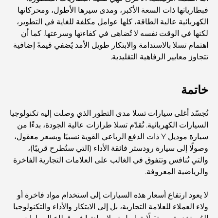
استكشف أكثر مناطق دبي حيوية
فبطارياتها ذات السعة الأكبر، ومدى سيرها الأطول، ومحركاتها
الكهربائية عالية الطاقة، كلها عوامل مكلفة للغاية في التطوير،
لكنها في الوقت نفسه لا تُضاهى في كفاءتها وسرعتها. كما أن
بطاقات الائتمان في الإمارات العربية المتحدة: دليل شامل
للإنفاق الذكي
اهتمام تسلا بالاستدامة والابتكار طويل الأمد يُضفي قيمةً إضافية
تتجاوز معايير الرفاهية التقليدية.
مستشفى في مركز دبي المالي العالمي: رعاية طبية عالمية
المستوى في دبي
خاتمة
صالات رياضية في مركز دبي المالي العالمي: حيث يلتقي اللياقة
تُجسّد أغلى سيارات تسلا مدى التطور الذي وصلت إليه تكنولوجيا
البدنية بأسلوب حياة الأعمال
السيارات الكهربائية. تُقدّم تسلا طرازات عالية الجودة، بدءًا من
سيارة موديل Y ذات الدفع الرباعي القوية نسبيًا وبسعر معقول،
أندر سيارة في العالم: أساطير السيارات التي لا تُقدر بثمن
وصولًا إلى سيارة رودستر فائقة الأداء (التي ستُطرح قريبًا)،
والتي تُنافس وتتفوق في الغالب على العلامات التجارية الفاخرة
والرياضية المعروفة.
منصات التداول في الإمارات العربية المتحدة: دليل للمستثمرين
العصريين
لا يعود ارتفاع أسعار هذه السيارات إلى استخدام مواد فاخرة أو
ولاء العملاء للعلامة التجارية، بل إلى الابتكار والأداء والتكنولوجيا
نادي شاطئ العائلة في دبي: حيث يلتقي المرح بالاسترخاء