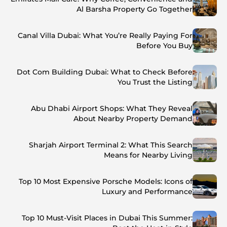
Al Barsha Property Go Together
Canal Villa Dubai: What You’re Really Paying For
Before You Buy
Dot Com Building Dubai: What to Check Before
You Trust the Listing
Abu Dhabi Airport Shops: What They Reveal
About Nearby Property Demand
Sharjah Airport Terminal 2: What This Search
Means for Nearby Living
Top 10 Most Expensive Porsche Models: Icons of
Luxury and Performance
Top 10 Must-Visit Places in Dubai This Summer: