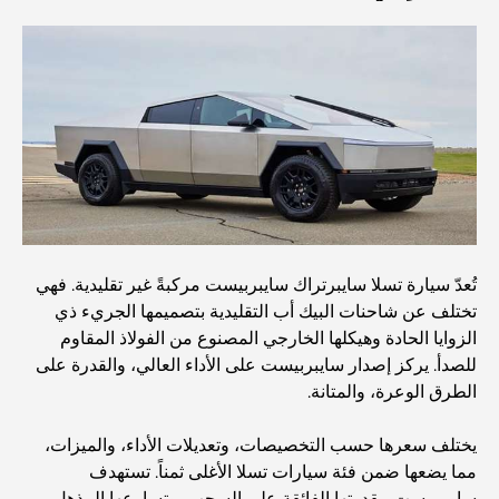
كيفية الحصول على قرض عقاري في دبي: الدليل الشامل
مخطط تلال الغاف الرئيسي: معيار جديد للحياة المتكاملة في
دبي
منازل متوافقة مع مبادئ فاستو: دليل عملي لتحقيق التوازن
والانسجام
تُعدّ سيارة تسلا سايبرتراك سايبربيست مركبةً غير تقليدية. فهي
أفضل شركات تنسيق الحدائق في دبي: تحويل المساحات
تختلف عن شاحنات البيك أب التقليدية بتصميمها الجريء ذي
الخارجية
الزوايا الحادة وهيكلها الخارجي المصنوع من الفولاذ المقاوم
للصدأ. يركز إصدار سايبربيست على الأداء العالي، والقدرة على
أفضل شركات نقل الأثاث في دبي: دليل شامل
الطرق الوعرة، والمتانة.
يختلف سعرها حسب التخصيصات، وتعديلات الأداء، والميزات،
نخلة جبل علي مقابل نخلة جميرا: مقارنة واضحة لمشتري
مما يضعها ضمن فئة سيارات تسلا الأغلى ثمناً. تستهدف
العقارات الأذكياء
سايبربيست، بقدرتها الفائقة على السحب، وتسارعها المذهل،