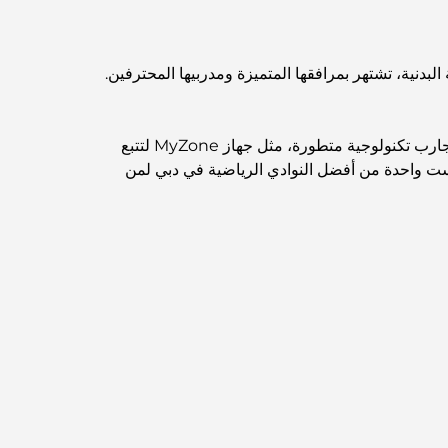
اكتشف ممشى نخلة جميرا: جولة بين الفخامة
والإطلالات الخلابة
لبدنية، تشتهر بمرافقها المتميزة ومدربيها المحترفين.
أفضل المناطق للسكن في دبي مع العائلة: اكتشف
أفضل الخيارات
يتمتع الأعضاء بخيارات متنوعة من الحصص، مثل تمارين HIIT، والزومبا، وBodyPump، والبيلاتس. كما تقدم فيتنس فيرست تجارب تكنولوجية متطورة، مثل جهاز MyZone لتتبع
يرست واحدة من أفضل النوادي الرياضية في دبي لمن
فنادق الخمس نجوم في دبي: فخامة لا مثيل لها لكل
مسافر
أشياء يمكنك القيام بها في وسط مدينة دبي: دليلك
الشامل
أفضل أماكن الإفطار في دبي: أفضل 7 أماكن لا تُضاهى
لتجربة إفطار رمضاني لا يُنسى
المقاهي في منطقة الخليج التجاري: مزيج مثالي من
القهوة والمجتمع