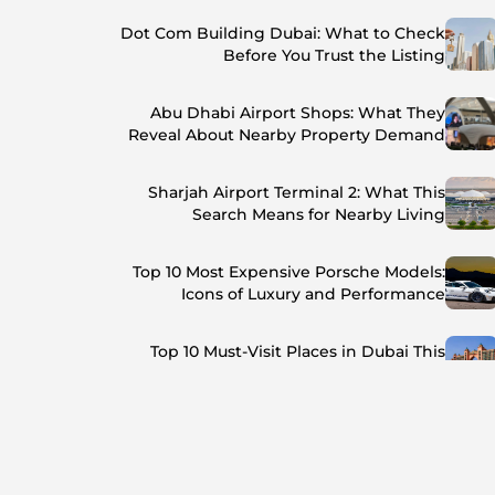
Dot Com Building Dubai: What to Check
Before You Trust the Listing
Abu Dhabi Airport Shops: What They
Reveal About Nearby Property Demand
Sharjah Airport Terminal 2: What This
Search Means for Nearby Living
Top 10 Most Expensive Porsche Models:
Icons of Luxury and Performance
Top 10 Must-Visit Places in Dubai This
Summer: Beat the Heat in Style
Top 7 Busiest Airports in the World: Hub of
Global Travel