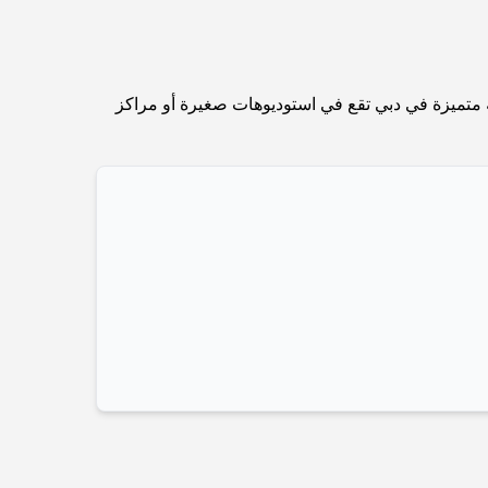
Abu Dhabi vs Dubai: A Practical Comparison
for Investors and Residents
Best Schools in Downtown Dubai: A Guide
ضية متميزة في دبي تقع في استوديوهات صغيرة أو مراكز
for Families
أشياء يمكنك القيام بها في دبي خلال فصل الصيف: دليلك
الأمثل للتغلب على الحرارة
أفضل الهدايا الفاخرة للرجال: أفكار هدايا مميزة وخالدة
Best Hotels in Business Bay, Dubai: Your
Ultimate Guide
المدارس القريبة من نخلة جميرا: دليل شامل للعائلات
Dubai Vision 2040 - Green Living, Scenic