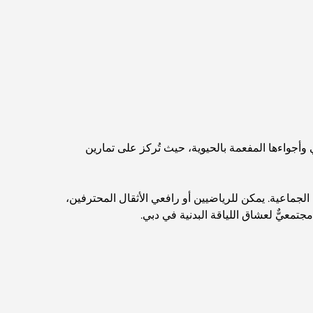
مطاعم دبي الحائزة على نجمة ميشلان: جولة مغامرة
لعشاق الطعام
استكشاف مطاعم جميرا جولف إستيتس: دليل الطهي
Dubai Horse Racing: Where Tradition Meets
Global Competition
 وأجواءها المفعمة بالحيوية، حيث تُركز على تمارين
المقاهي في نخلة جميرا: دليل لأفضل أماكن القهوة
وأسلوب الحياة في الجزيرة
 الجماعية. يمكن للرياضيين أو رافعي الأثقال المحترفين،
تمعيٌّ لعشاق اللياقة البدنية في دبي.
أفضل وجبات الإفطار في دبي: اختياراتي المفضلة لعام
2026
كيفية الحصول على قرض عقاري في دبي: الدليل
الشامل