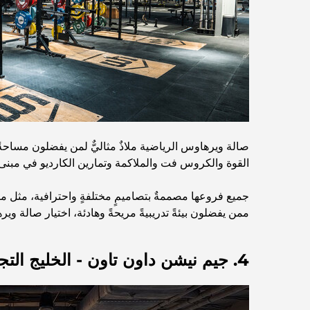
صالة ويرهاوس الرياضية ملاذٌ مثاليٌّ لمن يفضلون مساحةً 
القوة والكروس فت والملاكمة وتمارين الكارديو في مبنى 
جميع فروعها مصممةٌ بتصاميمٍ مختلفةٍ واحترافية، مثل منص
ممن يفضلون بيئةً تدريبيةً مريحةً وهادئة، اختيار صالة و
4. جيم نيشن داون تاون - الخليج التجاري