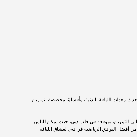
مخطط تلال الغاف الرئيسي: معيار جديد للحياة المتكاملة
في دبي
منازل متوافقة مع مبادئ فاستو: دليل عملي لتحقيق
التوازن والانسجام
أفضل شركات تنسيق الحدائق في دبي: تحويل
المساحات الخارجية
أفضل شركات نقل الأثاث في دبي: دليل شامل
نخلة جبل علي مقابل نخلة جميرا: مقارنة واضحة
لمشتري العقارات الأذكياء
أحدث معدات اللياقة البدنية، وأقسامًا مخصصة لتمارين
اكتشف جزيرة القمر في دبي: دليلك الأمثل
مثالي للتمرين، بموقعه في قلب دبي، حيث يمكن للناس
ًا من أفضل النوادي الرياضية في دبي لعشاق اللياقة