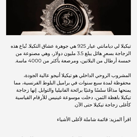
الطعام
استكشاف مطاعم جميرا جولف إستيتس: دليل الطهي
Dubai Horse Racing: Where Tradition Meets
تيكيلا لي ديامانتي عيار 925 هي جوهرة عشاق التكيلا. تُباع هذه
Global Competition
الزجاجة بسعرٍ هائل يبلغ 3.5 مليون دولار، وهي مصنوعة من
خمسة أرطال من البلاتين، ومرصعة بأكثر من 4000 ماسة.
المقاهي في نخلة جميرا: دليل لأفضل أماكن القهوة وأسلوب
الحياة في الجزيرة
المشروب الروحي الداخلي هو تيكيلا أنيجو عالية الجودة،
محفوظة لمدة سبع سنوات في براميل البلوط الفرنسية، مما
أفضل وجبات الإفطار في دبي: اختياراتي المفضلة لعام 2026
يمنحها مذاقًا سلسًا وغنيًا برائحة الفانيليا والتوابل. إنها زجاجة
تيكيلا باهظة الثمن، دخلت موسوعة غينيس للأرقام القياسية
كأغلى زجاجة تيكيلا حتى الآن.
كيفية الحصول على قرض عقاري في دبي: الدليل الشامل
اقرأ المزيد: قائمة شاملة لأغلى الأشياء
مخطط تلال الغاف الرئيسي: معيار جديد للحياة المتكاملة في
دبي