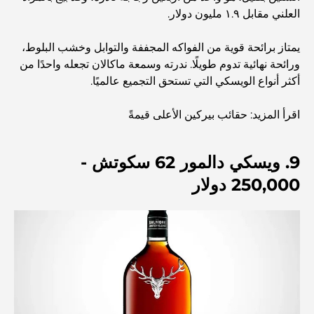
العلني مقابل ١.٩ مليون دولار.
أنشطة يمكنك القيام بها مع الأطفال في دبي: دليل عائلي شامل
يمتاز برائحة قوية من الفواكه المجففة والتوابل وخشب البلوط،
ورائحة نهائية تدوم طويلًا. ندرته وسمعة ماكالان تجعله واحدًا من
أفضل المنتجعات الشاطئية في دبي لقضاء عطلة فاخرة
أكثر أنواع الويسكي التي تستحق التجميع عالميًا.
اقرأ المزيد: حقائب بيركين الأعلى قيمةً
أماكن رومانسية في دبي للحظات لا تُنسى
9. ويسكي دالمور 62 سكوتش -
أفضل إقامة محلية في دبي: أفضل الفنادق والمنتجعات
250,000 دولار
أفضل المطاعم لتناول غداء عمل في مركز دبي المالي العالمي
أغلى ماركات الملابس في العالم