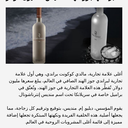
مطعم دار أوبرا دبي: حيث يلتقي الطعام الفاخر بالثقافة
أغلى ماركات البدلات التي تُعرّف مفهوم الخياطة الفاخرة
مطاعم شاطئ J1: وجهة دبي الجديدة لتناول الطعام الفاخر
أغلى علامة تجارية، مالدي كوكونت براندي، وهي أول علامة
أغلى ساعات رولكس التي بيعت على الإطلاق
تجارية لبراندي جوز الهند الصافي في العالم، يبلغ سعرها مليون
دولار. تُقطّر هذه العلامة التجارية في جوز الهند، وتُعتّق في
براميل خاصة في سريلانكا تحت اسم منديس إنترناشونال.
حضانة أطفال في دبي هيلز: دليل للآباء
يقوم المؤسس، دبليو. إم. منديس، بتوقيع وترقيم كل زجاجة، مما
يجعلها أصلية. هذه الخلفية الفريدة ونكهتها المبتكرة تجعلها إضافة
أفضل المقاهي في وسط مدينة دبي: دليل شامل لعشاق القهوة
مميزة إلى قائمة أغلى المشروبات الروحية في العالم.