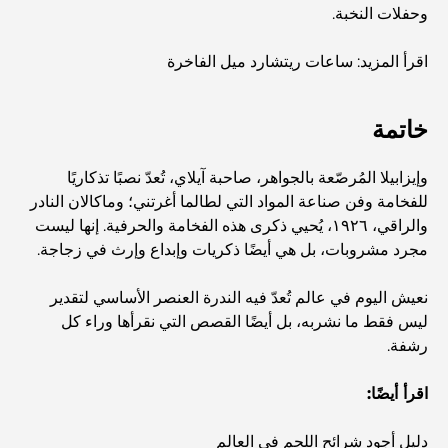
وحفلات النخبة.
أفضل الأماكن السياحية المجانية في أبوظبي
اقرأ المزيد: ساعات ريتشارد ميل الفاخرة
أفضل السيارات الكهربائية الفاخرة: إعادة تعريف القيادة الحديثة
خاتمة
سوق العقارات في دبي مقابل سوق العقارات في أبوظبي:
وإيزابيلا المُرصّعة بالجواهر، صاحبة آيلاي، تُعدّ نصبًا تذكاريًا
مقارنة أسواق العقارات الفاخرة
للفخامة وفن صناعة المواد التي لطالما أغرتني؛ وماكالان النادر
والراقي، ١٩٢٦، يُحيي ذكرى هذه الفخامة والحرفية. إنها ليست
مجرد مشروبات، بل هي أيضًا ذكريات وإبداع وإرث في زجاجة.
استكشاف أغلى ماركات الساعات في العالم
نعيش اليوم في عالم تُعدّ فيه الندرة العنصر الأساسي لتقدير
ليس فقط ما نشربه، بل أيضًا القصص التي نقرأها وراء كل
أغلى المناطق في دبي للعيش الفاخر
رشفة.
اقرأ أيضًا:
Top Global Celebrities Who Live in Dubai
دليل أجود شرائح اللحم في العالم