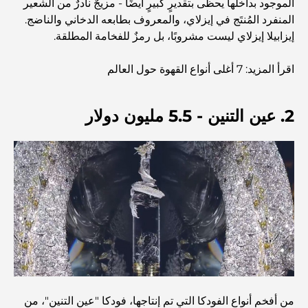
الموجود بداخلها يحظى بتقديرٍ كبيرٍ أيضًا - مزيجٌ نادرٌ من الشعير
المنفرد المُنتَج في إيزلاي، والمعروف بطابعه الدخاني والناضج.
اكتشف أفضل وجبة إفطار في منطقة الخليج التجاري، دبي
إيزابيلا إيزلاي ليست مشروبًا، بل رمزٌ للفخامة المطلقة.
اقرأ المزيد: 7 أغلى أنواع القهوة حول العالم
المستشفيات الحكومية في دبي: رعاية صحية شاملة للجميع
2. عين التنين - 5.5 مليون دولار
أغلى سيارة لامبورغيني على الإطلاق: قائمة هواة الجمع
أغلى مدارس جيمس في دبي: دليل شامل للآباء
أفضل المدارس القريبة من داماك هيلز 2: دليل للعائلات
أفضل المطاعم الهندية في دبي: رحلة طهي
من أفخم أنواع الفودكا التي تم إنتاجها، فودكا "عين التنين"، من