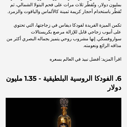
بمليون دولار، وتُقطّر ثلاث مرات على فحم البتولا الشمالي، ثم
أفضل مطاعم شرائح اللحم في دبي: دليل لعشاق اللحوم
تُقطّر باستخدام أحجار كريمة ثمينة كالألماس والياقوت والزمرد.
تكمن الميزة الفريدة لفودكا ديفاس في زجاجتها، التي تحتوي
أغلى دولة في العالم: تصنيف عالمي لتكاليف المعيشة
على أنبوب زجاجي قابل للإزالة مرصع بكريستالات
سواروفسكي. إنها مشروب روحي يتميز بجماله البصري أكثر من
دليل صالات الرياضة في داماك هيلز: أفضل خيارات اللياقة
مذاقه الرائع ونعومته.
البدنية في المنطقة المحيطة
اقرأ المزيد: أفضل نبيذ في العالم بسعره
أفضل مراكز التسوق في دبي للتسوق والترفيه
6. الفودكا الروسية البلطيقية - 1.35 مليون
أنشطة يمكنك القيام بها في مركز دبي المالي العالمي:
دولار
استكشف أكثر مناطق دبي حيوية
بطاقات الائتمان في الإمارات العربية المتحدة: دليل شامل
للإنفاق الذكي
مستشفى في مركز دبي المالي العالمي: رعاية طبية عالمية