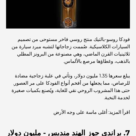
المستوى في دبي
صالات رياضية في مركز دبي المالي العالمي: حيث يلتقي اللياقة
البدنية بأسلوب حياة الأعمال
فودكا روسو-بالتيك منتج روسي فاخر مستوحى من تصميم
أندر سيارة في العالم: أساطير السيارات التي لا تُقدر بثمن
السيارات الكلاسيكية. صُممت زجاجاتها لتشبه مبرد سيارة من
ثلاثينيات القرن الماضي، وهي مصنوعة من البرونز المطلي
بالذهب، وغطاؤها مرصع بالألماس.
منصات التداول في الإمارات العربية المتحدة: دليل للمستثمرين
العصريين
يبلغ سعرها 1.35 مليون دولار، وتأتي في علبة زجاجية مضادة
للرصاص، مما يجعلها من أفخم أنواع الفودكا على مر العصور.
نادي شاطئ العائلة في دبي: حيث يلتقي المرح بالاسترخاء
حتى هذا المشروب الروحي نقي للغاية، ويُصنع بكميات صغيرة
لخدمة النخبة.
أفضل مدارس البكالوريا الدولية في دبي: دليل شامل لأولياء
اقرأ المزيد: أغلى ماسة على وجه الأرض
الأمور
7. براندي جوز الهند منديس - مليون دولار
المخطط الرئيسي لتلال دبي: رؤية للحياة المجتمعية العصرية