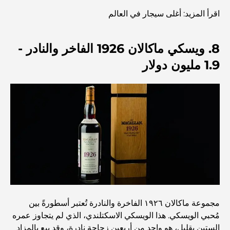
اقرأ المزيد: أغلى سيجار في العالم
أغلى سيارات مرسيدس التي تم تصنيعها على الإطلاق
8. ويسكي ماكالان 1926 الفاخر والنادر -
الانتقال إلى دبي من أستراليا: دليل شامل للانتقال
1.9 مليون دولار
رحلة سفاري فاخرة ليلية في دبي: ملاذ فاخر
أغلى سيارات تسلا: الابتكار يلتقي بالأداء
مطاعم الوصل: أشهر أماكن تناول الطعام في دبي
مجموعة ماكالان ١٩٢٦ الفاخرة والنادرة تُعتبر أسطورةً بين
أغنى عشر دول في العالم
مُحبي الويسكي. هذا الويسكي الاسكتلندي، الذي لم يتجاوز عمره
الستين بقليل، هو واحد من أربعين زجاجة نادرة، وقد بيع بالمزاد