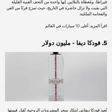
قيراطًا، ومُغطاة بالبلاتين. إنها واحدة من التحف الفنية القليلة
التي بقيت ولا تزال حاضرة في التاريخ، حيث تمزج قرنًا من الفن
أفضل 7 مطاعم في خور دبي لتناول الطعام فيها
والفخامة الملكية.
اقرأ المزيد: أغلى 10 سيارات في العالم
أفضل المدارس في دبي مارينا: دليل مناسب للعائلات
5. فودكا ديفا - مليون دولار
مطاعم في دبي هيلز: أفضل أماكن تناول الطعام في مركز متنامٍ
أفضل ملاعب الجولف للبطولات في دبي
المجتمعات السكنية المطلة على الواجهة البحرية في دبي: حياة
فاخرة على شاطئ البحر
أفضل البنوك في دبي للمقيمين الأجانب: دليل مصرفي شامل
تُعيد فودكا ديفاس ابتكار سحر المشروبات الروحية. تُقدّر قيمتها