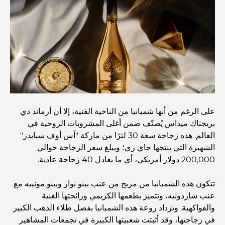
المدارس في أبوظبي: الدليل الأمثل لأفضل مدارس العاصمة
مطاعم أبوظبي: جولة شهية في العاصمة
يشتهر مجمع مشرف مول بشكل خاص بسوقه الكبير للأطعمة
الطازجة، والذي يضم أكشاكاً لبيع المنتجات الزراعية والمأكولات
البحرية والمأكولات المحلية المميزة. وإلى جانب متاجر الأزياء
والإلكترونيات ومناطق ألعاب الأطفال، يوفر المجمع تجربة تسوق
متوازنة وغنية بالثقافة.
على الرغم من أنها شمبانيا من الناحية الفنية، إلا أن أرماند دي
بريجناك ميداس يُصنّف ضمن أغلى المشروبات الروحية في
مراكز التسوق في أبوظبي: دليلك لأفضل أماكن التسوق في
العالم. هذه زجاجة سعة 30 لترًا من ماركة "آس أوف سبايدز"
المدينة
الشهيرة التي ينتجها جاي زي؛ ويبلغ سعر الزجاجة حوالي
200,000 دولار أمريكي، أي ما يعادل 40 زجاجة عادية.
أفضل شواطئ أبوظبي لقضاء يوم مثالي
تتكون هذه الشمبانيا من مزيج من عنب بينو نوار وبينو مونييه مع
عنب شاردونيه، وتتميز بطعمها الكريمي ورائحتها الغنية
أفضل الجزر في أبوظبي التي يجب عليك استكشافها
والفواكهية. وتزداد روعة هذه الشمبانيا بفضل طلاء الذهب الكبير
في زجاجتها، وقد أثبتت شعبيتها الكبيرة في تجمعات المشاهير