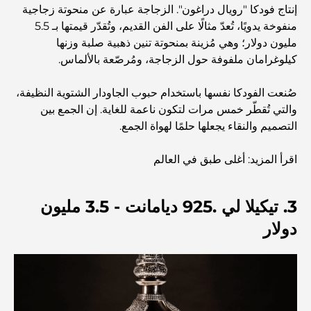
إنتاج فودكا "رويال دراغون". الزجاجة عبارة عن منحوتة زجاجية
اكتشف ممشى نخلة جميرا: جولة بين الفخامة والإطلالات الخلابة
منفوخة يدويًا، تُعدّ مثالًا على الفن القديم، وتُقدّر قيمتها بـ 5.5
مليون دولار؛ وهي مُزينة بمنحوتة تنين ذهبية صلبة وزنها
أفضل المناطق للسكن في دبي مع العائلة: اكتشف أفضل
كيلوغرامان ملفوفة حول الزجاجة، ومُرصّعة بالألماس.
الخيارات
صُنعت الفودكا نفسها باستخدام حبوب الجاودار الشتوية النظيفة،
والتي تُقطّر خمس مرات لتكون ناعمة للغاية. إن الجمع بين
فنادق الخمس نجوم في دبي: فخامة لا مثيل لها لكل مسافر
التصميم والنقاء يجعلها حلمًا لهواة الجمع.
اقرأ المزيد: أغلى طبق في العالم
أشياء يمكنك القيام بها في وسط مدينة دبي: دليلك الشامل
3. تيكيلا لي .925 ديامانت - 3.5 مليون
أفضل أماكن الإفطار في دبي: أفضل 7 أماكن لا تُضاهى لتجربة
إفطار رمضاني لا يُنسى
دولار
المقاهي في منطقة الخليج التجاري: مزيج مثالي من القهوة
والمجتمع
مطاعم دبي الحائزة على نجمة ميشلان: جولة مغامرة لعشاق