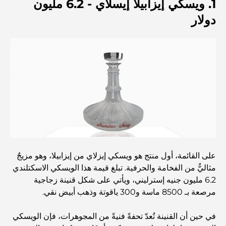
1. ويسكي إيزابيلا إيسلاي - 6.2 مليون
دولار
أفضل المقاهي في دبي بإطلالة خلابة: مزيج مثالي من المذاق
الرائع والمناظر الطبيعية الساحرة
مطاعم بإطلالة على برج العرب: تجربة طعام استثنائية في دبي
دليل شامل لأندية شاطئ نخلة جميرا لعام 2026
المطاعم الإيطالية في وسط مدينة دبي: تذوق إيطاليا في قلب
المدينة
على القائمة، أول منتج هو ويسكي إيزلاي من إيزابيلا، وهو مزيجٌ
أفضل 7 نوادي رياضية في دبي هيلز: اللياقة البدنية في أبهى
مثاليٌّ من الفخامة والحرفية. تبلغ قيمة هذا الويسكي الاسكتلندي
صورها
6.2 مليون جنيه إسترليني، ويأتي على شكل قنينة زجاجية
مرصعة بـ 8500 ماسة و300 ياقوتة وذهب أبيض نقي.
الدليل الأمثل لمطاعم الطعام الفاخر في نخلة جميرا
في حين أن القنينة تُعدّ تحفةً فنيةً من المجوهرات، فإن الويسكي