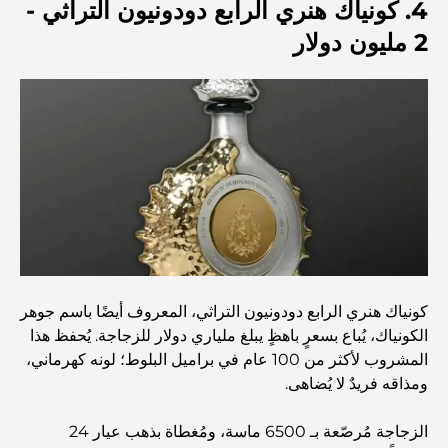
4. كونياك هنري الرابع دودونيون التراثي -
2 مليون دولار
منازل متوافقة مع مبادئ فاستو: دليل عملي لتحقيق التوازن
والانسجام
أفضل شركات تنسيق الحدائق في دبي: تحويل المساحات
الخارجية
أفضل شركات نقل الأثاث في دبي: دليل شامل
نخلة جبل علي مقابل نخلة جميرا: مقارنة واضحة لمشتري
العقارات الأذكياء
كونياك هنري الرابع دودونيون التراثي، المعروف أيضًا باسم جوهر
الكونياك، يُباع بسعرٍ باهظٍ يبلغ ملياري دولار للزجاجة. يُحفظ هذا
اكتشف جزيرة القمر في دبي: دليلك الأمثل
المشروب لأكثر من 100 عام في براميل البلوط؛ لونه كهرماني،
ومذاقه فريدٌ لا يُضاهى.
استكشاف المواقع التاريخية في دبي: رحلة عبر الزمن
الزجاجة مُرصّعة بـ 6500 ماسة، ومُغطاة بذهب عيار 24