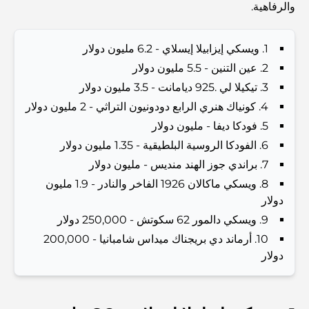
Investors and Residents
والرفاهية.
Best Schools in Downtown Dubai: A Guide for
1. ويسكي إيزابيلا إيسلاي - 6.2 مليون دولار
Families
2. عين التنين - 5.5 مليون دولار
3. تيكيلا لي .925 ديامانت - 3.5 مليون دولار
أشياء يمكنك القيام بها في دبي خلال فصل الصيف: دليلك الأمثل
للتغلب على الحرارة
4. كونياك هنري الرابع دودونيون التراثي - 2 مليون دولار
5. فودكا ديفا - مليون دولار
أفضل الهدايا الفاخرة للرجال: أفكار هدايا مميزة وخالدة
6. الفودكا الروسية البلطيقية - 1.35 مليون دولار
7. براندي جوز الهند منديس - مليون دولار
8. ويسكي ماكالان 1926 الفاخر والنادر - 1.9 مليون
Best Hotels in Business Bay, Dubai: Your Ultimate
دولار
Guide
9. ويسكي دالمور 62 سكوتش - 250,000 دولار
10. أرماند دي بريجناك ميداس شامبانيا - 200,000
المدارس القريبة من نخلة جميرا: دليل شامل للعائلات
دولار
Dubai Vision 2040 - Green Living, Scenic Routes
and a Smarter Metro Network