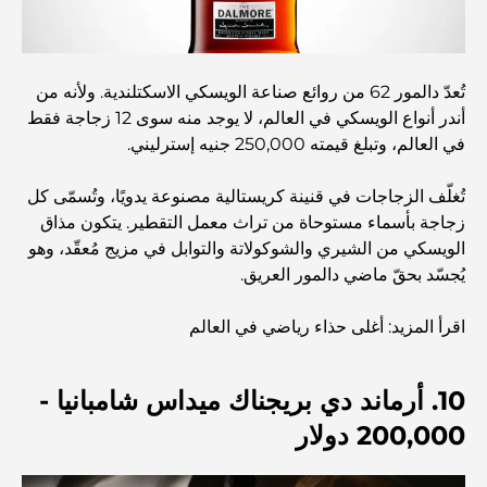
العمارة العثمانية: إرث غني من الفن والثقافة والإمبراطورية
تُعدّ دالمور 62 من روائع صناعة الويسكي الاسكتلندية. ولأنه من
كيف تختار مستشارًا ماليًا في دبي؟
أندر أنواع الويسكي في العالم، لا يوجد منه سوى 12 زجاجة فقط
في العالم، وتبلغ قيمته 250,000 جنيه إسترليني.
أغلى الطائرات الخاصة: نظرة على عالم الرفاهية في عالم
الطيران للمليارديرات
تُغلّف الزجاجات في قنينة كريستالية مصنوعة يدويًا، وتُسمّى كل
زجاجة بأسماء مستوحاة من تراث معمل التقطير. يتكون مذاق
الويسكي من الشيري والشوكولاتة والتوابل في مزيج مُعقّد، وهو
أغلى خواتم الخطوبة في العالم
يُجسّد بحقّ ماضي دالمور العريق.
اقرأ المزيد: أغلى حذاء رياضي في العالم
المدارس الهندية في دبي: الدليل الأمثل للآباء
10. أرماند دي بريجناك ميداس شامبانيا -
Exploring The Most Iconic Landmarks In Abu
Dhabi
200,000 دولار