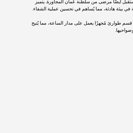
قبل أيضًا مرضى من سلطنة عُمان المجاورة. يتميز
 في بيئة هادئة، مما يُساهم في تحسين عملية الشفاء.
اكتشف ممشى نخلة جميرا: جولة بين الفخامة
والإطلالات الخلابة
سم طوارئ مُجهزًا يعمل على مدار الساعة، مما يُتيح
ضواحيها.
أفضل المناطق للسكن في دبي مع العائلة: اكتشف
أفضل الخيارات
فنادق الخمس نجوم في دبي: فخامة لا مثيل لها لكل
مسافر
أشياء يمكنك القيام بها في وسط مدينة دبي: دليلك
الشامل
أفضل أماكن الإفطار في دبي: أفضل 7 أماكن لا تُضاهى
لتجربة إفطار رمضاني لا يُنسى
المقاهي في منطقة الخليج التجاري: مزيج مثالي من
القهوة والمجتمع