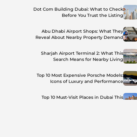
Dot Com Building Dubai: What to Check
Before You Trust the Listing
Abu Dhabi Airport Shops: What They
Reveal About Nearby Property Demand
Sharjah Airport Terminal 2: What This
Search Means for Nearby Living
Top 10 Most Expensive Porsche Models:
Icons of Luxury and Performance
Top 10 Must-Visit Places in Dubai This
Summer: Beat the Heat in Style
Top 7 Busiest Airports in the World: Hub of
Global Travel