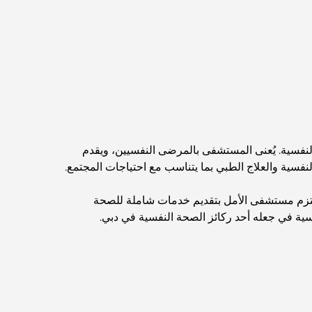
مطاعم دبي الحائزة على نجمة ميشلان: جولة مغامرة
لعشاق الطعام
استكشاف مطاعم جميرا جولف إستيتس: دليل الطهي
Dubai Horse Racing: Where Tradition Meets
Global Competition
فسية. يُعنى المستشفى بالمرضى النفسيين، ويقدم
المقاهي في نخلة جميرا: دليل لأفضل أماكن القهوة
فسية والعلاج الطبي بما يتناسب مع احتياجات المجتمع.
وأسلوب الحياة في الجزيرة
 يلتزم مستشفى الأمل بتقديم خدمات شاملة للصحة
أفضل وجبات الإفطار في دبي: اختياراتي المفضلة لعام
سية في جعله أحد ركائز الصحة النفسية في دبي.
2026
كيفية الحصول على قرض عقاري في دبي: الدليل
الشامل