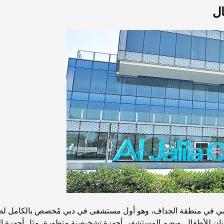
في منطقة الجداف، وهو أول مستشفى في دبي مُخصص بالكامل لصحة
نان للأطفال. ويضم المستشفى أجهزة تشخيصية متطورة، مثل أجهزة ال