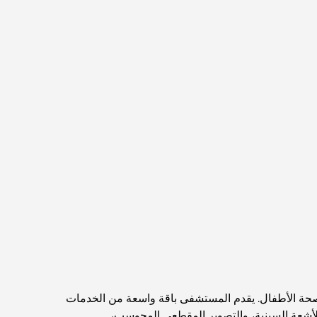
Abu Dhabi vs Dubai: A Practical Comparison
for Investors and Residents
Best Schools in Downtown Dubai: A Guide
for Families
أشياء يمكنك القيام بها في دبي خلال فصل الصيف: دليلك
الأمثل للتغلب على الحرارة
أفضل الهدايا الفاخرة للرجال: أفكار هدايا مميزة وخالدة
Best Hotels in Business Bay, Dubai: Your
Ultimate Guide
المدارس القريبة من نخلة جميرا: دليل شامل للعائلات
 الأطفال. يقدم المستشفى باقة واسعة من الخدمات
أشعة السينية، والتصوير المقطعي المحوسب،
Dubai Vision 2040 - Green Living, Scenic