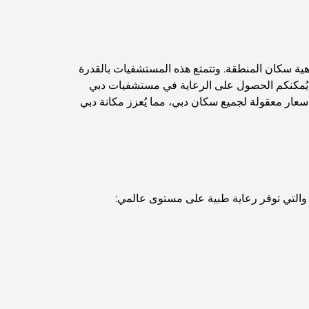
مخطط تلال الغاف الرئيسي: معيار جديد للحياة المتكاملة
في دبي
منازل متوافقة مع مبادئ فاستو: دليل عملي لتحقيق
التوازن والانسجام
اهية سكان المنطقة. وتتمتع هذه المستشفيات بالقدرة
ة. يُمكنكم الحصول على الرعاية في مستشفيات دبي
بأسعار معقولة لجميع سكان دبي، مما يُعزز مكانة دبي
أفضل شركات تنسيق الحدائق في دبي: تحويل
المساحات الخارجية
أفضل شركات نقل الأثاث في دبي: دليل شامل
التي توفر رعاية طبية على مستوى عالمي:
نخلة جبل علي مقابل نخلة جميرا: مقارنة واضحة
لمشتري العقارات الأذكياء
اكتشف جزيرة القمر في دبي: دليلك الأمثل