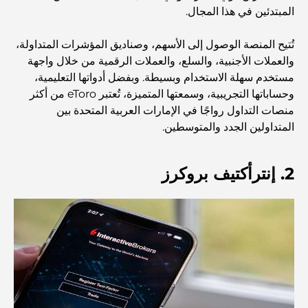
أفضل المدارس القريبة من داماك هيلز 2: دليل للعائلات
المبتدئين في هذا المجال.
تُتيح المنصة الوصول إلى الأسهم، وصناديق المؤشرات المتداولة،
أفضل المطاعم الهندية في دبي: رحلة طهي
والعملات الأجنبية، والسلع، والعملات الرقمية من خلال واجهة
مستخدم سهلة الاستخدام وبسيطة. وبفضل أدواتها التعليمية،
وحساباتها التجريبية، وسمعتها المتميزة، تُعتبر eToro من أكثر
اكتشف ممشى نخلة جميرا: جولة بين الفخامة والإطلالات الخلابة
منصات التداول رواجًا في الإمارات العربية المتحدة بين
المتداولين الجدد والمتوسطين.
أفضل المناطق للسكن في دبي مع العائلة: اكتشف أفضل
الخيارات
2. إنترأكتيف بروكرز
فنادق الخمس نجوم في دبي: فخامة لا مثيل لها لكل مسافر
أشياء يمكنك القيام بها في وسط مدينة دبي: دليلك الشامل
أفضل أماكن الإفطار في دبي: أفضل 7 أماكن لا تُضاهى لتجربة
إفطار رمضاني لا يُنسى