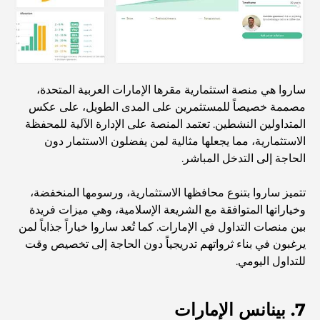
أفضل مدارس البكالوريا الدولية في دبي: دليل شامل لأولياء
الأمور
المخطط الرئيسي لتلال دبي: رؤية للحياة المجتمعية العصرية
ساروا هي منصة استثمارية مقرها الإمارات العربية المتحدة،
مصممة خصيصاً للمستثمرين على المدى الطويل، على عكس
المتداولين النشطين. تعتمد المنصة على الإدارة الآلية للمحفظة
مطعم دار أوبرا دبي: حيث يلتقي الطعام الفاخر بالثقافة
الاستثمارية، مما يجعلها مثالية لمن يفضلون الاستثمار دون
الحاجة إلى التدخل المباشر.
أغلى ماركات البدلات التي تُعرّف مفهوم الخياطة الفاخرة
تتميز ساروا بتنوع محافظها الاستثمارية، ورسومها المنخفضة،
وخياراتها المتوافقة مع الشريعة الإسلامية، وهي ميزات فريدة
بين منصات التداول في الإمارات. كما تُعد ساروا خياراً جذاباً لمن
مطاعم شاطئ J1: وجهة دبي الجديدة لتناول الطعام الفاخر
يرغبون في بناء ثرواتهم تدريجياً دون الحاجة إلى تخصيص وقت
للتداول اليومي.
أغلى ساعات رولكس التي بيعت على الإطلاق
7. بينانس الإمارات