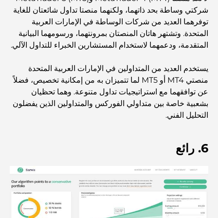
استكشف أكثر مناطق دبي حيوية
شركتي وساطة بحد ذاتهما، ولكنهما منصتا تداول شائعتان للغاية
توفرهما العديد من شركات الوساطة في الإمارات العربية
بطاقات الائتمان في الإمارات العربية المتحدة: دليل شامل
المتحدة. وتشتهر هاتان المنصتان بمرونتهما، ورسومهما البيانية
للإنفاق الذكي
المتقدمة، ودعمهما لاستخدام المستشارين الخبراء للتداول الآلي.
مستشفى في مركز دبي المالي العالمي: رعاية طبية عالمية
يستخدم العديد من المتداولين في الإمارات العربية المتحدة
المستوى في دبي
منصتي MT4 أو MT5 لما تتميزان به من إمكانية تخصيص، فضلاً
عن توافقهما مع استراتيجيات تداول متنوعة. وهما تحظيان
صالات رياضية في مركز دبي المالي العالمي: حيث يلتقي اللياقة
بشعبية خاصة بين متداولي الفوركس والمتداولين الذين يفضلون
البدنية بأسلوب حياة الأعمال
التحليل الفني.
أندر سيارة في العالم: أساطير السيارات التي لا تُقدر بثمن
6. رائع
منصات التداول في الإمارات العربية المتحدة: دليل للمستثمرين
العصريين
نادي شاطئ العائلة في دبي: حيث يلتقي المرح بالاسترخاء