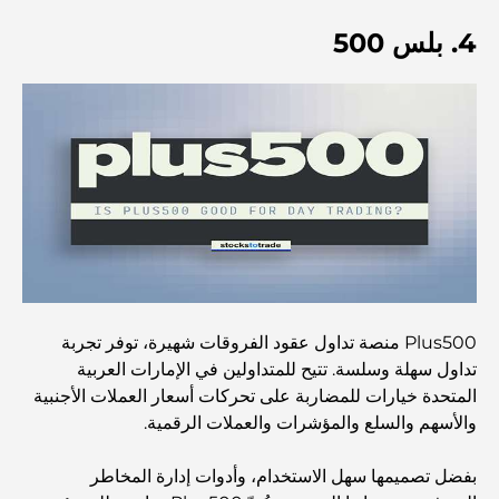
اكتشف جزيرة القمر في دبي: دليلك الأمثل
4. بلس 500
استكشاف المواقع التاريخية في دبي: رحلة عبر الزمن
أفضل 7 مطاعم في خور دبي لتناول الطعام فيها
أفضل المدارس في دبي مارينا: دليل مناسب للعائلات
Plus500 منصة تداول عقود الفروقات شهيرة، توفر تجربة
مطاعم في دبي هيلز: أفضل أماكن تناول الطعام في مركز متنامٍ
تداول سهلة وسلسة. تتيح للمتداولين في الإمارات العربية
المتحدة خيارات للمضاربة على تحركات أسعار العملات الأجنبية
والأسهم والسلع والمؤشرات والعملات الرقمية.
أفضل ملاعب الجولف للبطولات في دبي
بفضل تصميمها سهل الاستخدام، وأدوات إدارة المخاطر
المجتمعات السكنية المطلة على الواجهة البحرية في دبي: حياة