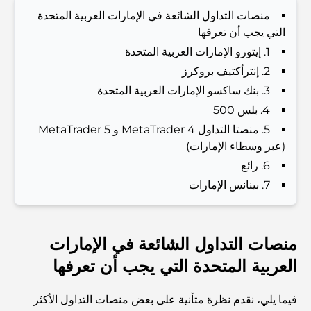
منصات التداول الشائعة في الإمارات العربية المتحدة
المدارس القريبة من نخلة جميرا: دليل شامل للعائلات
التي يجب أن تعرفها
1. إيتورو الإمارات العربية المتحدة
Dubai Vision 2040 - Green Living, Scenic Routes
2. إنترأكتيف بروكرز
and a Smarter Metro Network
3. بنك ساكسو الإمارات العربية المتحدة
4. بلس 500
أفضل المقاهي في دبي بإطلالة خلابة: مزيج مثالي من المذاق
الرائع والمناظر الطبيعية الساحرة
5. منصتا التداول MetaTrader 4 و MetaTrader 5
(عبر وسطاء الإمارات)
6. رائع
مطاعم بإطلالة على برج العرب: تجربة طعام استثنائية في دبي
7. بينانس الإمارات
دليل شامل لأندية شاطئ نخلة جميرا لعام 2026
منصات التداول الشائعة في الإمارات
العربية المتحدة التي يجب أن تعرفها
المطاعم الإيطالية في وسط مدينة دبي: تذوق إيطاليا في قلب
المدينة
فيما يلي، نقدم نظرة متأنية على بعض منصات التداول الأكثر