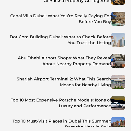
Al Barsha Property Go Together
Canal Villa Dubai: What You’re Really Paying For
Before You Buy
Dot Com Building Dubai: What to Check Before
You Trust the Listing
Abu Dhabi Airport Shops: What They Reveal
About Nearby Property Demand
Sharjah Airport Terminal 2: What This Search
Means for Nearby Living
Top 10 Most Expensive Porsche Models: Icons of
Luxury and Performance
Top 10 Must-Visit Places in Dubai This Summer:
Beat the Heat in Style