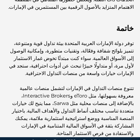
مطاعم الوصل: أشهر أماكن تناول الطعام في دبي
الاهتمام المتزايد بالأصول الرقمية بين المستثمرين في الإمارات.
خاتمة
أغنى عشر دول في العالم
توفر دولة الإمارات العربية المتحدة بيئة تداول قوية ومتنوعة،
أنشطة يمكنك القيام بها مع الأطفال في دبي: دليل عائلي شامل
تتميز بلوائح شفافة وفعّالة، وتقنيات متطورة، وإمكانية الوصول
إلى الأسواق العالمية. سواء كنت مبتدئًا تخوض غمار الاستثمار
لأول مرة، أو متداولًا خبيرًا تبحث عن أدوات احترافية، ستجد في
أفضل المنتجعات الشاطئية في دبي لقضاء عطلة فاخرة
الإمارات خيارات واسعة من منصات التداول الاحترافية.
تتنوع منصات التداول في الإمارات لتشمل منصات عالمية
أماكن رومانسية في دبي للحظات لا تُنسى
معروفة بسهولتها، مثل eToro وInteractive Brokers،
بالإضافة إلى منصات محلية مثل Sarwa، مما يتيح لك خيارات
متعددة تناسب مختلف أنماط التداول والأهداف المالية. باختيار
أفضل إقامة محلية في دبي: أفضل الفنادق والمنتجعات
المنصة المناسبة ووضع استراتيجية استثمارية ملائمة، يمكنك
المشاركة بثقة في الأسواق المالية المتنامية في الإمارات
والاستفادة من فرص الاستثمار المتاحة.