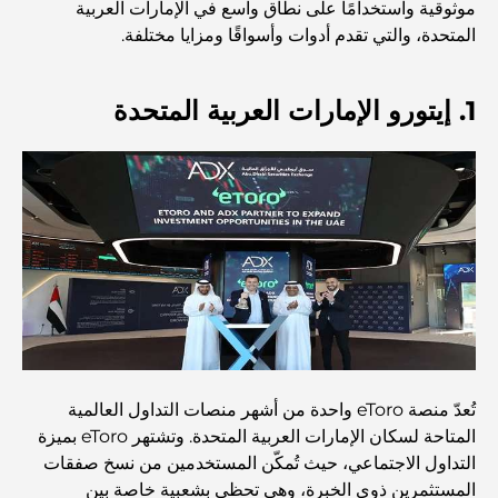
أفضل 7 نوادي رياضية في دبي هيلز: اللياقة البدنية في أبهى
موثوقية واستخدامًا على نطاق واسع في الإمارات العربية
صورها
المتحدة، والتي تقدم أدوات وأسواقًا ومزايا مختلفة.
الدليل الأمثل لمطاعم الطعام الفاخر في نخلة جميرا
1. إيتورو الإمارات العربية المتحدة
اكتشف أفضل وجبة إفطار في منطقة الخليج التجاري، دبي
المستشفيات الحكومية في دبي: رعاية صحية شاملة للجميع
أغلى سيارة لامبورغيني على الإطلاق: قائمة هواة الجمع
تُعدّ منصة eToro واحدة من أشهر منصات التداول العالمية
أغلى مدارس جيمس في دبي: دليل شامل للآباء
المتاحة لسكان الإمارات العربية المتحدة. وتشتهر eToro بميزة
التداول الاجتماعي، حيث تُمكّن المستخدمين من نسخ صفقات
المستثمرين ذوي الخبرة، وهي تحظى بشعبية خاصة بين