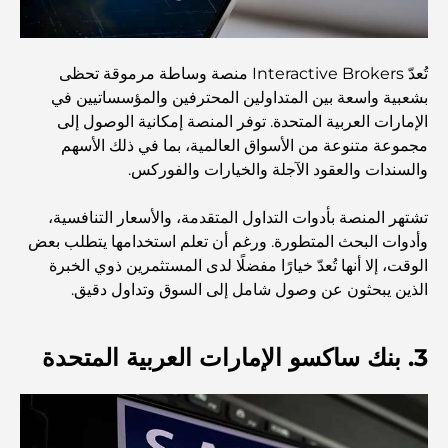
المقاهي في منطقة الخليج التجاري: مزيج مثالي من القهوة
والمجتمع
تُعدّ Interactive Brokers منصة وساطة مرموقة تحظى
بشعبية واسعة بين المتداولين المحترفين والمؤسساتيين في
مطاعم دبي الحائزة على نجمة ميشلان: جولة مغامرة لعشاق
الإمارات العربية المتحدة. توفر المنصة إمكانية الوصول إلى
الطعام
مجموعة متنوعة من الأسواق العالمية، بما في ذلك الأسهم
والسندات والعقود الآجلة والخيارات والفوركس.
استكشاف مطاعم جميرا جولف إستيتس: دليل الطهي
تشتهر المنصة بأدوات التداول المتقدمة، والأسعار التنافسية،
وأدوات البحث المتطورة. ورغم أن تعلم استخدامها يتطلب بعض
Dubai Horse Racing: Where Tradition Meets
الوقت، إلا أنها تُعدّ خيارًا مفضلًا لدى المستثمرين ذوي الخبرة
Global Competition
الذين يبحثون عن وصول شامل إلى السوق وتداول دقيق.
المقاهي في نخلة جميرا: دليل لأفضل أماكن القهوة وأسلوب
3. بنك ساكسو الإمارات العربية المتحدة
الحياة في الجزيرة
أفضل وجبات الإفطار في دبي: اختياراتي المفضلة لعام 2026