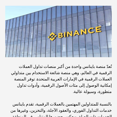
حضانة أطفال في دبي هيلز: دليل للآباء
أفضل المقاهي في وسط مدينة دبي: دليل شامل لعشاق القهوة
أغلى سيارات مرسيدس التي تم تصنيعها على الإطلاق
الانتقال إلى دبي من أستراليا: دليل شامل للانتقال
تُعدّ منصة باينانس واحدة من أكبر منصات تداول العملات
الرقمية في العالم، وهي منصة شائعة الاستخدام بين متداولي
العملات الرقمية في الإمارات العربية المتحدة. توفر المنصة
رحلة سفاري فاخرة ليلية في دبي: ملاذ فاخر
إمكانية الوصول إلى مئات الأصول الرقمية، وأدوات تداول
متطورة، وسيولة عالية.
أغلى سيارات تسلا: الابتكار يلتقي بالأداء
بالنسبة للمتداولين المهتمين بالعملات الرقمية، تقدم باينانس
خدمات التداول الفوري، والعقود الآجلة، والتخزين، وغيرها من
الخدمات ذات الصلة. ويعكس حضورها المتنامي في المنطقة