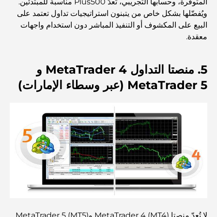
المتوفرة، وحسابها التجريبي، تُعدّ Plus500 مناسبة للمبتدئين.
فاخرة على شاطئ البحر
ويُفضّلها بشكل خاص من يتبنون استراتيجيات تداول تعتمد على
البيع على المكشوف أو التنفيذ المباشر دون استخدام واجهات
معقدة.
أفضل البنوك في دبي للمقيمين الأجانب: دليل مصرفي شامل
5. منصتا التداول MetaTrader 4 و
أفضل مطاعم شرائح اللحم في دبي: دليل لعشاق اللحوم
MetaTrader 5 (عبر وسطاء الإمارات)
أغلى دولة في العالم: تصنيف عالمي لتكاليف المعيشة
دليل صالات الرياضة في داماك هيلز: أفضل خيارات اللياقة
البدنية في المنطقة المحيطة
أفضل مراكز التسوق في دبي للتسوق والترفيه
أنشطة يمكنك القيام بها في مركز دبي المالي العالمي:
لا تُعدّ منصتا MetaTrader 4 (MT4) وMetaTrader 5 (MT5)