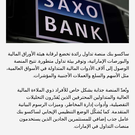
كيفية الحصول على قرض عقاري في دبي: الدليل الشامل
مخطط تلال الغاف الرئيسي: معيار جديد للحياة المتكاملة في
دبي
منازل متوافقة مع مبادئ فاستو: دليل عملي لتحقيق التوازن
ساكسو بنك منصة تداول رائدة تخضع لرقابة هيئة الأوراق المالية
والانسجام
والبورصات الإماراتية، وتوفر بيئة تداول متطورة. تتيح المنصة
الوصول إلى آلاف الأدوات المالية المتداولة في الأسواق العالمية،
أفضل شركات تنسيق الحدائق في دبي: تحويل المساحات
مثل الأسهم والسلع والعملات الأجنبية والمؤشرات.
الخارجية
وتُعدّ المنصة جذابة بشكل خاص للأفراد ذوي الملاءة المالية
العالية والمتداولين المحترفين الذين يُقدّرون التحليلات
أفضل شركات نقل الأثاث في دبي: دليل شامل
التفصيلية، وأدوات إدارة المخاطر، وميزات الرسوم البيانية
المتقدمة. كما يُشكّل الوضع التنظيمي الإيجابي لساكسو بنك
نخلة جبل علي مقابل نخلة جميرا: مقارنة واضحة لمشتري
عامل جذب إضافي للمستثمرين الجادين الذين يستخدمون
العقارات الأذكياء
منصات التداول في الإمارات.