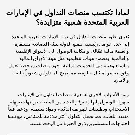
لماذا تكتسب منصات التداول في الإمارات
Top 7 Busiest Airports in the World: Hub of Global
Travel
العربية المتحدة شعبية متزايدة؟
Abu Dhabi vs Dubai: A Practical Comparison for
يُعزى تطور منصات التداول في دولة الإمارات العربية المتحدة
Investors and Residents
إلى عدة عوامل رئيسية. تتمتع الدولة ببيئة اقتصادية مستقرة،
وأنظمة مالية فعّالة، وإمكانية الوصول إلى الأسواق الإقليمية
Best Schools in Downtown Dubai: A Guide for
والعالمية. وتضمن هيئات تنظيمية مثل هيئة الأوراق المالية
Families
والسلع وهيئة دبي للخدمات المالية وجود منصات مرخصة تعمل
وفق معايير امتثال صارمة، مما يمنح المتداولين شعوراً بالثقة
أشياء يمكنك القيام بها في دبي خلال فصل الصيف: دليلك الأمثل
والأمان.
للتغلب على الحرارة
ومن الأسباب الأخرى لشعبية منصات التداول في الإمارات
أفضل الهدايا الفاخرة للرجال: أفكار هدايا مميزة وخالدة
سهولة الوصول إليها. إذ توفر العديد من المنصات واجهات سهلة
الاستخدام، وتطبيقات للهواتف الذكية، ومواد تعليمية، ودعماً فنياً
متعدد اللغات، مما يجعل التداول أكثر ملاءمة للمبتدئين، مع تلبية
Best Hotels in Business Bay, Dubai: Your Ultimate
احتياجات المستثمرين ذوي الخبرة في الوقت نفسه.
Guide