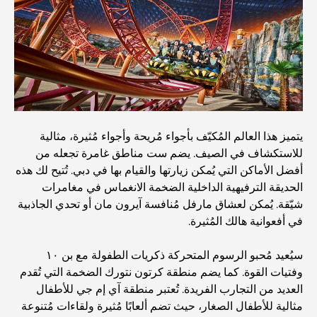
أفضل مطاعم شرائح اللحم في دبي: دليل لعشاق اللحوم
أغلى دولة في العالم: تصنيف عالمي لتكاليف المعيشة
دليل صالات الرياضة في داماك هيلز: أفضل خيارات اللياقة
البدنية في المنطقة المحيطة
يتميز هذا العالم المُكيّف بأجواء مُريحة وأجواء مُثيرة، مثالية
للاستكشاف في الصيف. يضم ست مناطق غامرة تجعله من
أفضل الأماكن التي يُمكن زيارتها والقيام بها في دبي. تُتيح لك هذه
أفضل مراكز التسوق في دبي للتسوق والترفيه
الحديقة الترفيهية الداخلية الضخمة الانغماس في مغامرات
شيّقة. يُمكن لعشاق مارفل مُنافسة آيرون مان أو تحدي الجاذبية
أنشطة يمكنك القيام بها في مركز دبي المالي العالمي:
في أفعوانية هالك المُثيرة.
استكشف أكثر مناطق دبي حيوية
سيُعيد مُحبو الرسوم المتحركة ذكريات الطفولة مع بن ١٠
بطاقات الائتمان في الإمارات العربية المتحدة: دليل شامل
وفتيات القوة. كما يضم منطقة كرتون نتورك الضخمة التي تُقدم
للإنفاق الذكي
العديد من التجارب الفريدة. تُعتبر منطقة آي إم جي للأطفال
مثالية للأطفال الصغار، حيث تضم ألعابًا مُثيرة ولقاءات مُتنوعة