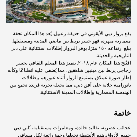
المدارس في أبوظبي: الدليل الأمثل لأفضل مدارس العاصمة
مطاعم أبوظبي: جولة شهية في العاصمة
يقع برواز دبي الأيقوني في حديقة زعبيل. يُعد هذا المكان تحفة
معمارية مبهرة، فهو جسر يربط بين ماضي المدينة ومستقبلها.
يشتهر مجمع مشرف مول بشكل خاص بسوقه الكبير للأطعمة
يبلغ ارتفاعه ١٥٠ مترًا. يوفر البرواز إطلالات استثنائية على دبي
الطازجة، والذي يضم أكشاكاً لبيع المنتجات الزراعية والمأكولات
البحرية والمأكولات المحلية المميزة. وإلى جانب متاجر الأزياء
التاريخية والحديثة.
والإلكترونيات ومناطق ألعاب الأطفال، يوفر المجمع تجربة تسوق
افتُتح هذا المكان عام ٢٠١٨. يتميز هذا المعلم الثقافي بجسر
متوازنة وغنية بالثقافة.
زجاجي يربط بين مبنيين شاهقين، مما يُضفي عليه انطباعًا وكأنه
إطار صورة عملاق. يستمتع الزوار أثناء عبورهم بإطلالات
مراكز التسوق في أبوظبي: دليلك لأفضل أماكن التسوق في
بانورامية خلابة على أفق دبي، مما يجعله تجربة فريدة تجمع بين
المدينة
الهندسة المعمارية وإطلالات المدينة الاستثنائية.
أفضل شواطئ أبوظبي لقضاء يوم مثالي
خاتمة
عجائب عصرية، تقاليد خالدة، ومغامرات مستقبلية، تُلبي دبي
أفضل الجزر في أبوظبي التي يجب عليك استكشافها
جميع الأذواق. هذه الأنشطة تجعلها وجهة رائعة لكل مسافر.