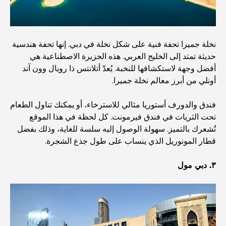
اكتشف أفضل وجبة إفطار في منطقة الخليج التجاري، دبي
نخلة جميرا تحفة فنية على شكل نخلة في دبي. إنها تحفة هندسية
حديثة تمتد إلى الخليج العربي. هذه الجزيرة الاصطناعية هي
المستشفيات الحكومية في دبي: رعاية صحية شاملة للجميع
أفضل وجهة لاستكشافها للنخبة. يُعدّ أتلانتس ذا رويال وون آند
أونلي من أبرز معالم نخلة جميرا.
أغلى سيارة لامبورغيني على الإطلاق: قائمة هواة الجمع
فندق والدورف أستوريا مثالي للاسترخاء، أو يمكنك تناول الطعام
تحت الثريات في فندق فيرمونت. كل لحظة في هذا الموقع
تُشعرك بالتميز. سهولة الوصول إليه سلسة للغاية، وذلك بفضل
أغلى مدارس جيمس في دبي: دليل شامل للآباء
قطار المونوريل الذي ينساب على طول جذع الشجرة.
٣. دبي مول
أفضل المدارس القريبة من داماك هيلز 2: دليل للعائلات
أفضل المطاعم الهندية في دبي: رحلة طهي