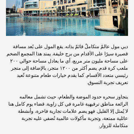
اكتشف ممشى نخلة جميرا: جولة بين الفخامة والإطلالات الخلابة
أفضل المناطق للسكن في دبي مع العائلة: اكتشف أفضل
الخيارات
دبي مول عالمٌ متكاملٌ قائمٌ بذاته. يقع المول على بُعد مسافة
فنادق الخمس نجوم في دبي: فخامة لا مثيل لها لكل مسافر
قصيرة سيرًا على الأقدام من برج خليفة. يمتد هذا المجمع الضخم
على مساحة مليون متر مربع، أي ما يعادل مساحة حوالي ٢٠٠
ملعب كرة قدم. يضم أكثر من ١٢٠٠ متجر، بالإضافة إلى متجر
أشياء يمكنك القيام بها في وسط مدينة دبي: دليلك الشامل
رئيسي متعدد الأقسام. كما يقدم خيارات طعام متنوعة تُعيد
تعريف تجربة التسوق.
أفضل أماكن الإفطار في دبي: أفضل 7 أماكن لا تُضاهى لتجربة
إفطار رمضاني لا يُنسى
يتجاوز سحره حدود الموضة والطعام، حيث تشمل معالمه
الرائعة مناطق ترفيهية غامرة في كل زاوية. قضاء يوم كامل هنا
لا يُمثل إلا القليل. فهو يضم علامات تجارية فاخرة، وأنشطة
المقاهي في منطقة الخليج التجاري: مزيج مثالي من القهوة
والمجتمع
عائلية ممتعة، وتجربة مأكولات عالمية تُضفي عليه تجربة
متكاملة للزوار.
مطاعم دبي الحائزة على نجمة ميشلان: جولة مغامرة لعشاق