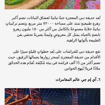
أفضل 7 مطاعم في خور دبي لتناول الطعام فيها
تُعد حديقة دبي المعجزة جنةً نباتيةً لعشاق النباتات. تضم أكبر
زهرةٍ طبيعيةٍ تمتد على مساحة ٧٢٠٠٠ متر مربع. وتضم تركيباتٍ
أفضل المدارس في دبي مارينا: دليل مناسب للعائلات
نباتيةً خلابةً مصنوعةً بالكامل من أكثر من ١٥٠ مليون زهرةٍ
نابضةٍ بالحياة. يمثل كل معروضٍ وليمةً بصريةً تحتفي بفن
الطبيعة بألوانها الزاهية.
مطاعم في دبي هيلز: أفضل أماكن تناول الطعام في مركز متنامٍ
تقع حديقة دبي للفراشات على بُعد خطواتٍ قليلةٍ سيرًا على
الأقدام من حديقة المعجزة. تُسحر زوارها بجمالها الرقيق، حيث
أفضل ملاعب الجولف للبطولات في دبي
تضم أكثر من 15 ألف فراشة في بيئة مُكيّفة. تُقدّم هذه الحدائق
ملاذًا فريدًا يُبهج الحواس.
المجتمعات السكنية المطلة على الواجهة البحرية في دبي: حياة
٦. آي إم جي عالم المغامرات
فاخرة على شاطئ البحر
أفضل البنوك في دبي للمقيمين الأجانب: دليل مصرفي شامل