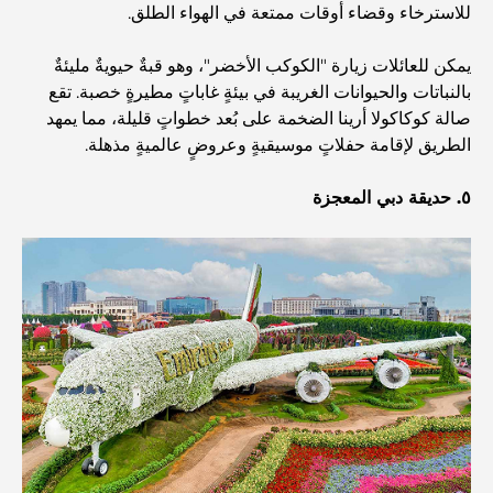
دبي
للاسترخاء وقضاء أوقات ممتعة في الهواء الطلق.
منازل متوافقة مع مبادئ فاستو: دليل عملي لتحقيق التوازن
يمكن للعائلات زيارة "الكوكب الأخضر"، وهو قبةٌ حيويةٌ مليئةٌ
والانسجام
بالنباتات والحيوانات الغريبة في بيئةٍ غاباتٍ مطيرةٍ خصبة. تقع
صالة كوكاكولا أرينا الضخمة على بُعد خطواتٍ قليلة، مما يمهد
أفضل شركات تنسيق الحدائق في دبي: تحويل المساحات
الطريق لإقامة حفلاتٍ موسيقيةٍ وعروضٍ عالميةٍ مذهلة.
الخارجية
٥. حديقة دبي المعجزة
أفضل شركات نقل الأثاث في دبي: دليل شامل
نخلة جبل علي مقابل نخلة جميرا: مقارنة واضحة لمشتري
العقارات الأذكياء
اكتشف جزيرة القمر في دبي: دليلك الأمثل
استكشاف المواقع التاريخية في دبي: رحلة عبر الزمن