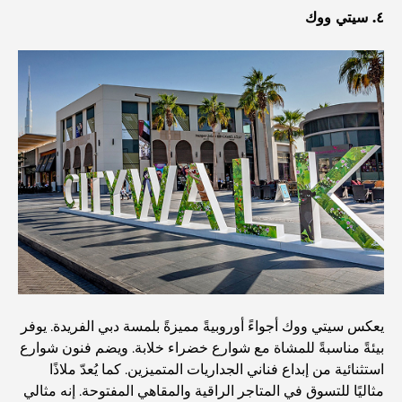
الطعام
٤. سيتي ووك
استكشاف مطاعم جميرا جولف إستيتس: دليل الطهي
Dubai Horse Racing: Where Tradition Meets
Global Competition
المقاهي في نخلة جميرا: دليل لأفضل أماكن القهوة وأسلوب
الحياة في الجزيرة
أفضل وجبات الإفطار في دبي: اختياراتي المفضلة لعام 2026
يعكس سيتي ووك أجواءً أوروبيةً مميزةً بلمسة دبي الفريدة. يوفر
كيفية الحصول على قرض عقاري في دبي: الدليل الشامل
بيئةً مناسبةً للمشاة مع شوارع خضراء خلابة. ويضم فنون شوارع
استثنائية من إبداع فناني الجداريات المتميزين. كما يُعدّ ملاذًا
مخطط تلال الغاف الرئيسي: معيار جديد للحياة المتكاملة في
مثاليًا للتسوق في المتاجر الراقية والمقاهي المفتوحة. إنه مثالي