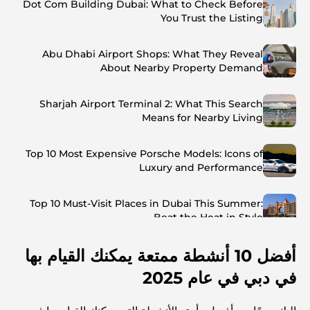
Dot Com Building Dubai: What to Check Before
You Trust the Listing
Abu Dhabi Airport Shops: What They Reveal
About Nearby Property Demand
Sharjah Airport Terminal 2: What This Search
Means for Nearby Living
Top 10 Most Expensive Porsche Models: Icons of
Luxury and Performance
Top 10 Must-Visit Places in Dubai This Summer:
Beat the Heat in Style
أفضل 10 أنشطة ممتعة يمكنك القيام بها
Top 7 Busiest Airports in the World: Hub of Global
Travel
في دبي في عام 2025
Abu Dhabi vs Dubai: A Practical Comparison for