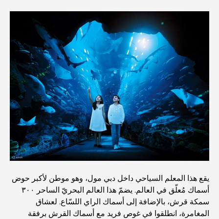
أنشطة يمكنك القيام بها مع الأطفال في دبي: دليل عائلي شامل
أفضل المنتجعات الشاطئية في دبي لقضاء عطلة فاخرة
أماكن رومانسية في دبي للحظات لا تُنسى
أفضل إقامة محلية في دبي: أفضل الفنادق والمنتجعات
أفضل المطاعم لتناول غداء عمل في مركز دبي المالي العالمي
يقع هذا المعلم السياحي داخل دبي مول، وهو موطن لأكبر حوض
أسماك مُعلّق في العالم. يضمّ هذا العالم البحريّ الساحر ٣٠٠
أغلى ماركات الملابس في العالم
سمكة قرش، بالإضافة إلى أسماك الراي اللسّاع. لعشاق
المغامرة، انطلقوا في غوص فريد مع أسماك القرش برفقة