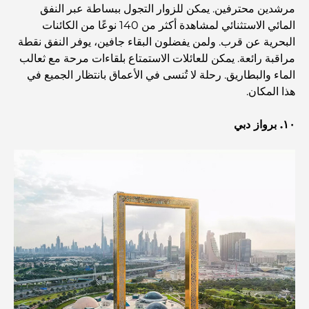
مرشدين محترفين. يمكن للزوار التجول ببساطة عبر النفق
العمارة العثمانية: إرث غني من الفن والثقافة والإمبراطورية
المائي الاستثنائي لمشاهدة أكثر من 140 نوعًا من الكائنات
البحرية عن قرب. ولمن يفضلون البقاء جافين، يوفر النفق نقطة
مراقبة رائعة. يمكن للعائلات الاستمتاع بلقاءات مرحة مع ثعالب
كيف تختار مستشارًا ماليًا في دبي؟
الماء والبطاريق. رحلة لا تُنسى في الأعماق بانتظار الجميع في
هذا المكان.
أغلى الطائرات الخاصة: نظرة على عالم الرفاهية في عالم
الطيران للمليارديرات
١٠. برواز دبي
أغلى خواتم الخطوبة في العالم
المدارس الهندية في دبي: الدليل الأمثل للآباء
Exploring The Most Iconic Landmarks In Abu
Dhabi