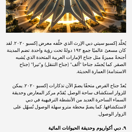
أغلى سيارات مرسيدس التي تم تصنيعها على الإطلاق
الانتقال إلى دبي من أستراليا: دليل شامل للانتقال
يُخلّد إكسبو سيتي دبي الإرث الذي خلّفه معرض إكسبو ٢٠٢٠. لقد
كان مسعىً عالميًا جمع ١٩٢ دولةً تحت رؤية واحدة. تضم المدينة
أجنحةً مميزةً مثل جناح الإمارات العربية المتحدة الذي يُشبه
رحلة سفاري فاخرة ليلية في دبي: ملاذ فاخر
الصقر. كما يُجسّد جناحا "ألف" (جناح التنقل) و"تيرا" (جناح
الاستدامة) العمارة الحديثة.
أغلى سيارات تسلا: الابتكار يلتقي بالأداء
يُعدّ جناح الفرص متحفًا يضمّ الآن تذكارات إكسبو ٢٠٢٠. يمكن
للزوار استكشاف ساحة الوصل. يُقدّم مركز المعارض وحديقة
السماء الساحرة العديد من الأنشطة الترفيهية في دبي
مطاعم الوصل: أشهر أماكن تناول الطعام في دبي
لاستكشافها. كما يضمّ محطة مترو سهلة الوصول تُسهّل على
الزوار الوصول.
أغنى عشر دول في العالم
٩. دبي أكواريوم وحديقة الحيوانات المائية