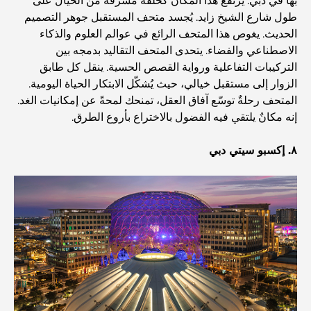
المخطط الرئيسي لتلال دبي: رؤية للحياة المجتمعية العصرية
بها في دبي. يرتفع هذا المكان كحلقة مُشرقة من الخيال على
طول شارع الشيخ زايد. يُجسد متحف المستقبل جوهر التصميم
الحديث. يغوص هذا المتحف الرائع في عوالم العلوم والذكاء
مطعم دار أوبرا دبي: حيث يلتقي الطعام الفاخر بالثقافة
الاصطناعي والفضاء. يتحدى المتحف التقاليد بدمجه بين
التركيبات التفاعلية ورواية القصص الحسية. ينقل كل طابق
الزوار إلى مستقبل خيالي، حيث يُشكّل الابتكار الحياة اليومية.
أغلى ماركات البدلات التي تُعرّف مفهوم الخياطة الفاخرة
المتحف رحلةٌ توسّع آفاق العقل، تمنحك لمحةً عن إمكانيات الغد.
إنه مكانٌ يلتقي فيه الفضول بالاختراع بأروع الطرق.
مطاعم شاطئ J1: وجهة دبي الجديدة لتناول الطعام الفاخر
٨. إكسبو سيتي دبي
أغلى ساعات رولكس التي بيعت على الإطلاق
حضانة أطفال في دبي هيلز: دليل للآباء
أفضل المقاهي في وسط مدينة دبي: دليل شامل لعشاق القهوة