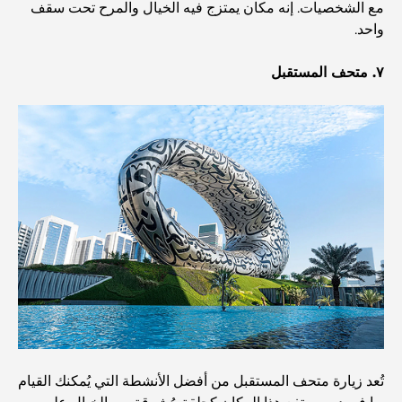
مستشفى في مركز دبي المالي العالمي: رعاية طبية عالمية
مع الشخصيات. إنه مكان يمتزج فيه الخيال والمرح تحت سقف
المستوى في دبي
واحد.
صالات رياضية في مركز دبي المالي العالمي: حيث يلتقي اللياقة
٧. متحف المستقبل
البدنية بأسلوب حياة الأعمال
أندر سيارة في العالم: أساطير السيارات التي لا تُقدر بثمن
منصات التداول في الإمارات العربية المتحدة: دليل للمستثمرين
العصريين
نادي شاطئ العائلة في دبي: حيث يلتقي المرح بالاسترخاء
أفضل مدارس البكالوريا الدولية في دبي: دليل شامل لأولياء
الأمور
تُعد زيارة متحف المستقبل من أفضل الأنشطة التي يُمكنك القيام