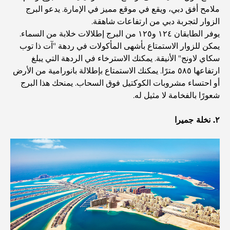
ملامح أفق دبي، ويقع في موقع مميز في الإمارة. يدعو البرج
الزوار لتجربة دبي من ارتفاعات شاهقة.
أفضل المقاهي في دبي بإطلالة خلابة: مزيج مثالي من المذاق
يوفر الطابقان ١٢٤ و١٢٥ من البرج إطلالات خلابة من السماء.
الرائع والمناظر الطبيعية الساحرة
يمكن للزوار الاستمتاع بأشهى المأكولات في ردهة "آت ذا توب
سكاي لاونج" الأنيقة. يمكنك الاسترخاء في الردهة التي يبلغ
مطاعم بإطلالة على برج العرب: تجربة طعام استثنائية في دبي
ارتفاعها ٥٨٥ مترًا. يمكنك الاستمتاع بإطلالة بانورامية من الأرض
أو احتساء مشروبات الكوكتيل فوق السحاب. يمنحك هذا البرج
شعورًا بالفخامة لا مثيل له.
دليل شامل لأندية شاطئ نخلة جميرا لعام 2026
٢. نخلة جميرا
المطاعم الإيطالية في وسط مدينة دبي: تذوق إيطاليا في قلب
المدينة
أفضل 7 نوادي رياضية في دبي هيلز: اللياقة البدنية في أبهى
صورها
الدليل الأمثل لمطاعم الطعام الفاخر في نخلة جميرا