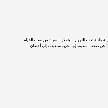
مخطط تلال الغاف الرئيسي: معيار جديد للحياة المتكاملة
في دبي
منازل متوافقة مع مبادئ فاستو: دليل عملي لتحقيق
التوازن والانسجام
أفضل شركات تنسيق الحدائق في دبي: تحويل
يلة هادئة تحت النجوم. سيتمكن السياح من نصب الخيام
المساحات الخارجية
ًا عن صخب المدينة. إنها تجربة ستعيدك إلى أحضان
أفضل شركات نقل الأثاث في دبي: دليل شامل
نخلة جبل علي مقابل نخلة جميرا: مقارنة واضحة
لمشتري العقارات الأذكياء
اكتشف جزيرة القمر في دبي: دليلك الأمثل