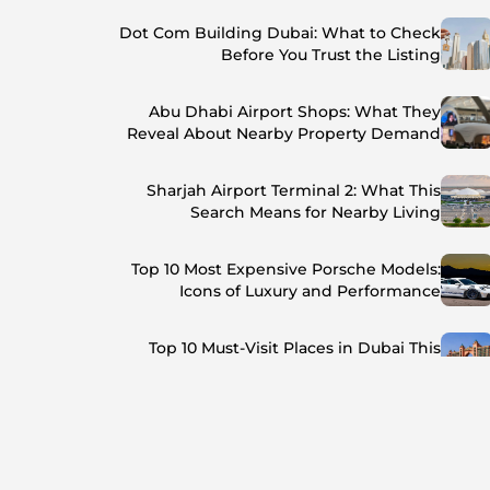
Dot Com Building Dubai: What to Check
Before You Trust the Listing
Abu Dhabi Airport Shops: What They
Reveal About Nearby Property Demand
Sharjah Airport Terminal 2: What This
Search Means for Nearby Living
Top 10 Most Expensive Porsche Models:
Icons of Luxury and Performance
Top 10 Must-Visit Places in Dubai This
Summer: Beat the Heat in Style
Top 7 Busiest Airports in the World: Hub of
Global Travel