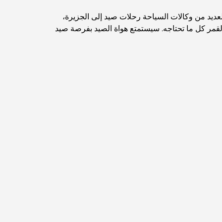
العديد من وكالات السياحة رحلات صيد إلى الجزيرة،
اكتشف ممشى نخلة جميرا: جولة بين الفخامة
قمر كل ما تحتاجه. سيستمتع هواة الصيد بفرصة صيد
والإطلالات الخلابة
أفضل المناطق للسكن في دبي مع العائلة: اكتشف
أفضل الخيارات
فنادق الخمس نجوم في دبي: فخامة لا مثيل لها لكل
مسافر
أشياء يمكنك القيام بها في وسط مدينة دبي: دليلك
الشامل
أفضل أماكن الإفطار في دبي: أفضل 7 أماكن لا تُضاهى
لتجربة إفطار رمضاني لا يُنسى
المقاهي في منطقة الخليج التجاري: مزيج مثالي من
القهوة والمجتمع