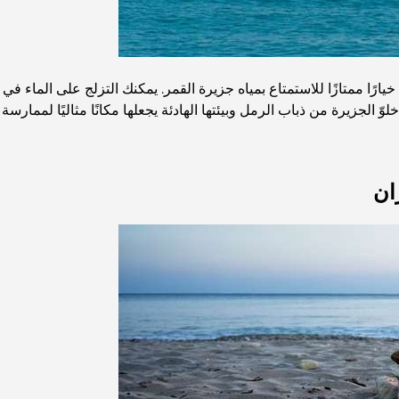
ارًا ممتازًا للاستمتاع بمياه جزيرة القمر. يمكنك التزلج على الماء في ا
خلوّ الجزيرة من ذباب الرمل وبيئتها الهادئة يجعلها مكانًا مثاليًا لممار