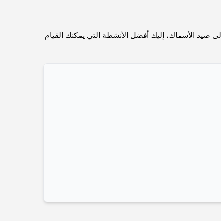
Abu Dhabi vs Dubai: A Practical Comparison
for Investors and Residents
ى صيد الأسماك، إليك أفضل الأنشطة التي يمكنك القيام
Best Schools in Downtown Dubai: A Guide
for Families
أشياء يمكنك القيام بها في دبي خلال فصل الصيف: دليلك
الأمثل للتغلب على الحرارة
أفضل الهدايا الفاخرة للرجال: أفكار هدايا مميزة وخالدة
Best Hotels in Business Bay, Dubai: Your
Ultimate Guide
المدارس القريبة من نخلة جميرا: دليل شامل للعائلات
Dubai Vision 2040 - Green Living, Scenic