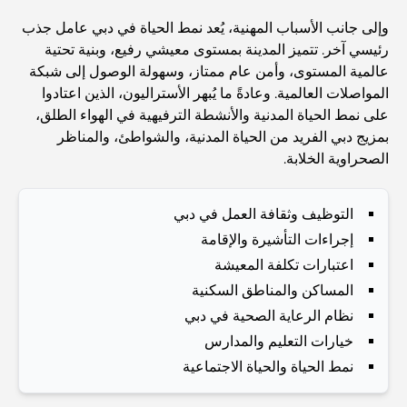
وإلى جانب الأسباب المهنية، يُعد نمط الحياة في دبي عامل جذب
المدارس القريبة من نخلة جميرا: دليل شامل للعائلات
رئيسي آخر. تتميز المدينة بمستوى معيشي رفيع، وبنية تحتية
عالمية المستوى، وأمن عام ممتاز، وسهولة الوصول إلى شبكة
Dubai Vision 2040 - Green Living, Scenic Routes
المواصلات العالمية. وعادةً ما يُبهر الأستراليون، الذين اعتادوا
and a Smarter Metro Network
على نمط الحياة المدنية والأنشطة الترفيهية في الهواء الطلق،
بمزيج دبي الفريد من الحياة المدنية، والشواطئ، والمناظر
أفضل المقاهي في دبي بإطلالة خلابة: مزيج مثالي من المذاق
الصحراوية الخلابة.
الرائع والمناظر الطبيعية الساحرة
التوظيف وثقافة العمل في دبي
مطاعم بإطلالة على برج العرب: تجربة طعام استثنائية في دبي
إجراءات التأشيرة والإقامة
اعتبارات تكلفة المعيشة
المساكن والمناطق السكنية
دليل شامل لأندية شاطئ نخلة جميرا لعام 2026
نظام الرعاية الصحية في دبي
خيارات التعليم والمدارس
المطاعم الإيطالية في وسط مدينة دبي: تذوق إيطاليا في قلب
المدينة
نمط الحياة والحياة الاجتماعية