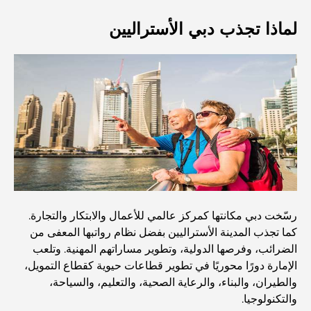
لماذا تجذب دبي الأستراليين
Top 7 Busiest Airports in the World: Hub of Global
Travel
Abu Dhabi vs Dubai: A Practical Comparison for
Investors and Residents
Best Schools in Downtown Dubai: A Guide for
Families
أشياء يمكنك القيام بها في دبي خلال فصل الصيف: دليلك الأمثل
للتغلب على الحرارة
رسّخت دبي مكانتها كمركز عالمي للأعمال والابتكار والتجارة.
كما تجذب المدينة الأستراليين بفضل نظام رواتبها المعفى من
أفضل الهدايا الفاخرة للرجال: أفكار هدايا مميزة وخالدة
الضرائب، وفرصها الدولية، وتطوير مساراتهم المهنية. وتلعب
الإمارة دورًا محوريًا في تطوير قطاعات حيوية كقطاع التمويل،
Best Hotels in Business Bay, Dubai: Your Ultimate
والطيران، والبناء، والرعاية الصحية، والتعليم، والسياحة،
Guide
والتكنولوجيا.