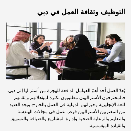
أفضل 7 نوادي رياضية في دبي هيلز: اللياقة البدنية في أبهى
صورها
التوظيف وثقافة العمل في دبي
الدليل الأمثل لمطاعم الطعام الفاخر في نخلة جميرا
اكتشف أفضل وجبة إفطار في منطقة الخليج التجاري، دبي
المستشفيات الحكومية في دبي: رعاية صحية شاملة للجميع
أغلى سيارة لامبورغيني على الإطلاق: قائمة هواة الجمع
يُعدّ العمل أحد أهمّ العوامل الدافعة للهجرة من أستراليا إلى دبي.
فالمحترفون الأستراليون مطلوبون بكثرة لمؤهلاتهم وإتقانهم
للغة الإنجليزية وخبراتهم الدولية في العمل بالخارج. ويجد العديد
أغلى مدارس جيمس في دبي: دليل شامل للآباء
من المغتربين الأستراليين فرص عمل في مجالات الهندسة
والتعليم والرعاية الصحية وإدارة المشاريع والضيافة والتسويق
والقيادة المؤسسية.