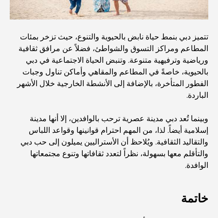
مطاعم الوصل: أشهر أماكن تناول الطعام في دبي
تتميز دبي بنمط حياة نابض بالحيوية والتنوع، حيث تزخر بمئات
أغنى عشر دول في العالم
المطاعم ومراكز التسوق والشواطئ، فضلاً عن مرافق ثقافية
ورياضية وترفيهية متنوعة. وتنبض الحياة الاجتماعية في دبي
بالحيوية، خاصةً في المطاعم والمقاهي وأماكن تناول وجبات
أنشطة يمكنك القيام بها مع الأطفال في دبي: دليل عائلي شامل
الفطور المتأخرة، بالإضافة إلى الأنشطة الخارجية خلال الأشهر
الباردة.
أفضل المنتجعات الشاطئية في دبي لقضاء عطلة فاخرة
وبينما تُعد دبي مدينة عصرية ترحب بالوافدين، إلا أنها مدينة
إسلامية أيضاً. لذا، من المهم احترام قوانينها وقواعد اللباس
والتقاليد الثقافية. ويُلاحظ أن الأستراليين يميلون إلى حب دبي
أماكن رومانسية في دبي للحظات لا تُنسى
والتأقلم معها بسهولة، نظراً لتعدد ثقافاتها وتنوع مجتمعاتها
الوافدة.
أفضل إقامة محلية في دبي: أفضل الفنادق والمنتجعات
خاتمة