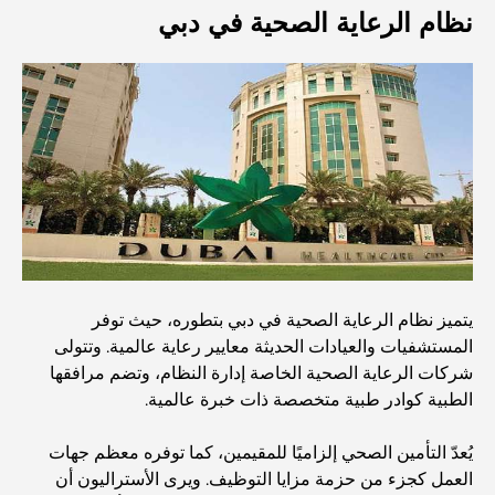
استكشف أكثر مناطق دبي حيوية
نظام الرعاية الصحية في دبي
بطاقات الائتمان في الإمارات العربية المتحدة: دليل شامل
للإنفاق الذكي
مستشفى في مركز دبي المالي العالمي: رعاية طبية عالمية
المستوى في دبي
صالات رياضية في مركز دبي المالي العالمي: حيث يلتقي اللياقة
البدنية بأسلوب حياة الأعمال
أندر سيارة في العالم: أساطير السيارات التي لا تُقدر بثمن
يتميز نظام الرعاية الصحية في دبي بتطوره، حيث توفر
المستشفيات والعيادات الحديثة معايير رعاية عالمية. وتتولى
شركات الرعاية الصحية الخاصة إدارة النظام، وتضم مرافقها
منصات التداول في الإمارات العربية المتحدة: دليل للمستثمرين
الطبية كوادر طبية متخصصة ذات خبرة عالمية.
العصريين
يُعدّ التأمين الصحي إلزاميًا للمقيمين، كما توفره معظم جهات
نادي شاطئ العائلة في دبي: حيث يلتقي المرح بالاسترخاء
العمل كجزء من حزمة مزايا التوظيف. ويرى الأستراليون أن