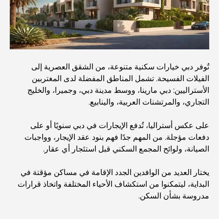
فاخرة على شاطئ البحر
أفضل البنوك في دبي للمقيمين الأجانب: دليل مصرفي شامل
تُوفر دبي خيارات سكنية متنوعة، من الشقق العصرية إلى
أفضل مطاعم شرائح اللحم في دبي: دليل لعشاق اللحوم
الفيلات الفسيحة. تشمل المناطق المفضلة لدى المغتربين
الأستراليين: دبي مارينا، ووسط مدينة دبي، وجميرا، والخليج
التجاري، والمرتشنات العربية، والينابيع.
أغلى دولة في العالم: تصنيف عالمي لتكاليف المعيشة
على عكس أستراليا، تُدفع الإيجارات في دبي سنويًا أو على
دفعات مؤجلة. من المهم جدًا فهم بنود عقد الإيجار، وواجبات
دليل صالات الرياضة في داماك هيلز: أفضل خيارات اللياقة
الصيانة، ولوائح المجمع السكني قبل استئجار أي عقار.
البدنية في المنطقة المحيطة
يختار العديد من الوافدين الجدد الإقامة في مساكن مؤقتة في
أفضل مراكز التسوق في دبي للتسوق والترفيه
البداية، ليتمكنوا من استكشاف الأحياء المختلفة واتخاذ قرارات
مدروسة بشأن السكن.
أنشطة يمكنك القيام بها في مركز دبي المالي العالمي: