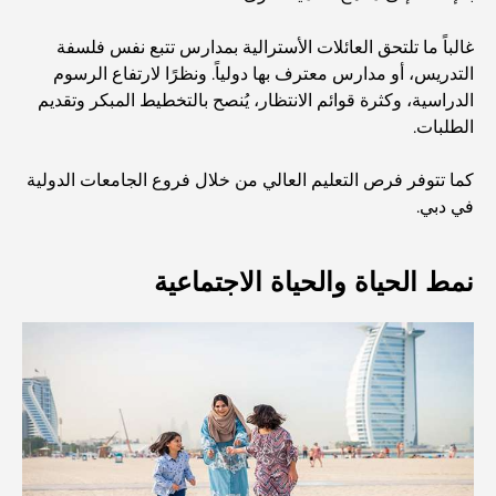
حضانة أطفال في دبي هيلز: دليل للآباء
غالباً ما تلتحق العائلات الأسترالية بمدارس تتبع نفس فلسفة
التدريس، أو مدارس معترف بها دولياً. ونظرًا لارتفاع الرسوم
الدراسية، وكثرة قوائم الانتظار، يُنصح بالتخطيط المبكر وتقديم
أفضل المقاهي في وسط مدينة دبي: دليل شامل لعشاق القهوة
الطلبات.
كما تتوفر فرص التعليم العالي من خلال فروع الجامعات الدولية
أغلى سيارات مرسيدس التي تم تصنيعها على الإطلاق
في دبي.
الانتقال إلى دبي من أستراليا: دليل شامل للانتقال
نمط الحياة والحياة الاجتماعية
رحلة سفاري فاخرة ليلية في دبي: ملاذ فاخر
أغلى سيارات تسلا: الابتكار يلتقي بالأداء