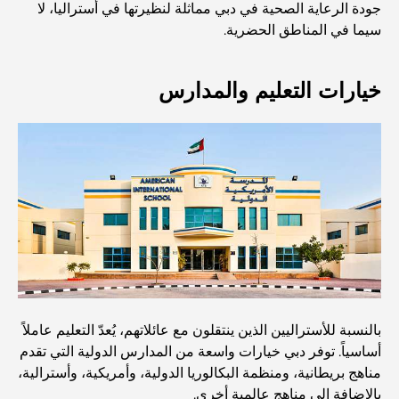
جودة الرعاية الصحية في دبي مماثلة لنظيرتها في أستراليا، لا
سيما في المناطق الحضرية.
أفضل مدارس البكالوريا الدولية في دبي: دليل شامل لأولياء
الأمور
خيارات التعليم والمدارس
المخطط الرئيسي لتلال دبي: رؤية للحياة المجتمعية العصرية
مطعم دار أوبرا دبي: حيث يلتقي الطعام الفاخر بالثقافة
أغلى ماركات البدلات التي تُعرّف مفهوم الخياطة الفاخرة
مطاعم شاطئ J1: وجهة دبي الجديدة لتناول الطعام الفاخر
بالنسبة للأستراليين الذين ينتقلون مع عائلاتهم، يُعدّ التعليم عاملاً
أساسياً. توفر دبي خيارات واسعة من المدارس الدولية التي تقدم
أغلى ساعات رولكس التي بيعت على الإطلاق
مناهج بريطانية، ومنظمة البكالوريا الدولية، وأمريكية، وأسترالية،
بالإضافة إلى مناهج عالمية أخرى.