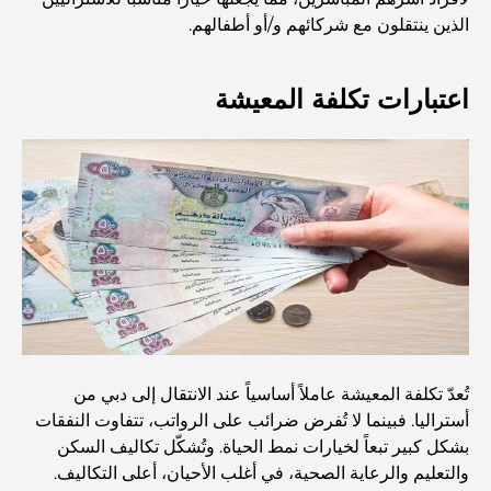
الذين ينتقلون مع شركائهم و/أو أطفالهم.
كيفية الحصول على قرض عقاري في دبي: الدليل الشامل
اعتبارات تكلفة المعيشة
مخطط تلال الغاف الرئيسي: معيار جديد للحياة المتكاملة في
دبي
منازل متوافقة مع مبادئ فاستو: دليل عملي لتحقيق التوازن
والانسجام
أفضل شركات تنسيق الحدائق في دبي: تحويل المساحات
الخارجية
أفضل شركات نقل الأثاث في دبي: دليل شامل
تُعدّ تكلفة المعيشة عاملاً أساسياً عند الانتقال إلى دبي من
أستراليا. فبينما لا تُفرض ضرائب على الرواتب، تتفاوت النفقات
نخلة جبل علي مقابل نخلة جميرا: مقارنة واضحة لمشتري
بشكل كبير تبعاً لخيارات نمط الحياة. وتُشكّل تكاليف السكن
العقارات الأذكياء
والتعليم والرعاية الصحية، في أغلب الأحيان، أعلى التكاليف.