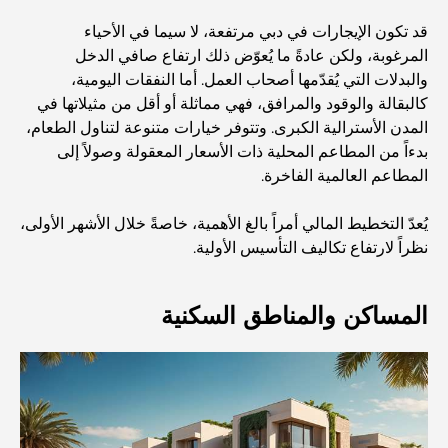
اكتشف جزيرة القمر في دبي: دليلك الأمثل
قد تكون الإيجارات في دبي مرتفعة، لا سيما في الأحياء
المرغوبة، ولكن عادةً ما يُعوّض ذلك ارتفاع صافي الدخل
والبدلات التي يُقدّمها أصحاب العمل. أما النفقات اليومية،
استكشاف المواقع التاريخية في دبي: رحلة عبر الزمن
كالبقالة والوقود والمرافق، فهي مماثلة أو أقل من مثيلاتها في
المدن الأسترالية الكبرى. وتتوفر خيارات متنوعة لتناول الطعام،
بدءاً من المطاعم المحلية ذات الأسعار المعقولة وصولاً إلى
أفضل 7 مطاعم في خور دبي لتناول الطعام فيها
المطاعم العالمية الفاخرة.
يُعدّ التخطيط المالي أمراً بالغ الأهمية، خاصةً خلال الأشهر الأولى،
أفضل المدارس في دبي مارينا: دليل مناسب للعائلات
نظراً لارتفاع تكاليف التأسيس الأولية.
المساكن والمناطق السكنية
مطاعم في دبي هيلز: أفضل أماكن تناول الطعام في مركز متنامٍ
أفضل ملاعب الجولف للبطولات في دبي
المجتمعات السكنية المطلة على الواجهة البحرية في دبي: حياة