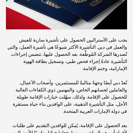
المقاهي في منطقة الخليج التجاري: مزيج مثالي من القهوة
والمجتمع
مطاعم دبي الحائزة على نجمة ميشلان: جولة مغامرة لعشاق
يجب على الأستراليين الحصول على تأشيرة سارية للعيش
الطعام
والعمل في دبي. التأشيرة الأكثر شيوعًا هي تأشيرة العمل، والتي
تُصدرها الشركة المُوظِّفة. بعد الحصول عليها، تتضمن إجراءات
استكشاف مطاعم جميرا جولف إستيتس: دليل الطهي
التأشيرة عادةً إجراء فحص طبي، وتسجيل بطاقة الهوية
الإماراتية، وختم الإقامة.
Dubai Horse Racing: Where Tradition Meets
تُعدّ دبي أيضًا وجهةً مثاليةً للمستثمرين، وأصحاب الأعمال،
Global Competition
والعاملين لحسابهم الخاص، والمهنيين ذوي الكفاءات العالية
للحصول على الإقامة. ولذلك، سهّلت خيارات الإقامة طويلة
المقاهي في نخلة جميرا: دليل لأفضل أماكن القهوة وأسلوب
الأجل، مثل التأشيرة الذهبية، على الوافدين بناء حياة مستقرة
الحياة في الجزيرة
في دولة الإمارات العربية المتحدة.
أفضل وجبات الإفطار في دبي: اختياراتي المفضلة لعام 2026
بعد الحصول على الإقامة، يُمكن للوافدين التقديم على طلبات
لأفراد أسرهم المباشرين، مما يجعلها خيارًا مناسبًا للأستراليين