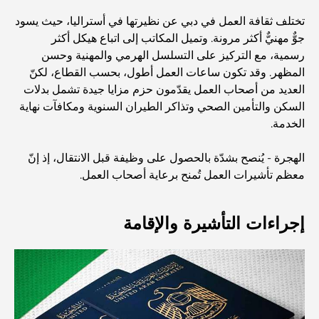
أفضل المدارس القريبة من داماك هيلز 2: دليل للعائلات
تختلف ثقافة العمل في دبي عن نظيرتها في أستراليا، حيث يسود
جوٌّ مهنيٌّ أكثر مرونة. وتميل المكاتب إلى اتباع هيكل أكثر
أفضل المطاعم الهندية في دبي: رحلة طهي
رسمية، مع التركيز على التسلسل الهرمي والمهنية وحسن
المظهر. وقد تكون ساعات العمل أطول، بحسب القطاع، لكنّ
العديد من أصحاب العمل يقدّمون حزم مزايا جيدة تشمل بدلات
اكتشف ممشى نخلة جميرا: جولة بين الفخامة والإطلالات الخلابة
السكن والتأمين الصحي وتذاكر الطيران السنوية ومكافآت نهاية
الخدمة.
أفضل المناطق للسكن في دبي مع العائلة: اكتشف أفضل
الهجرة - يُنصح بشدّة بالحصول على وظيفة قبل الانتقال، إذ إنّ
الخيارات
معظم تأشيرات العمل تُمنح برعاية أصحاب العمل.
فنادق الخمس نجوم في دبي: فخامة لا مثيل لها لكل مسافر
إجراءات التأشيرة والإقامة
أشياء يمكنك القيام بها في وسط مدينة دبي: دليلك الشامل
أفضل أماكن الإفطار في دبي: أفضل 7 أماكن لا تُضاهى لتجربة
إفطار رمضاني لا يُنسى