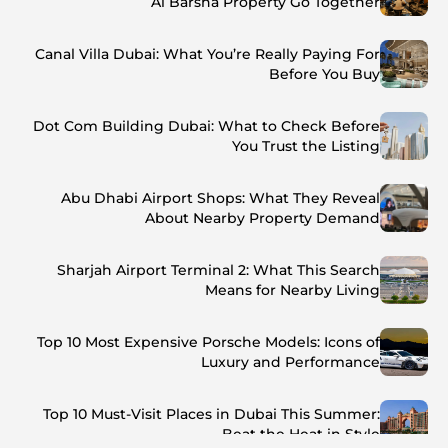
Al Barsha Property Go Together
Canal Villa Dubai: What You’re Really Paying For
Before You Buy
Dot Com Building Dubai: What to Check Before
You Trust the Listing
Abu Dhabi Airport Shops: What They Reveal
About Nearby Property Demand
Sharjah Airport Terminal 2: What This Search
Means for Nearby Living
Top 10 Most Expensive Porsche Models: Icons of
Luxury and Performance
Top 10 Must-Visit Places in Dubai This Summer:
Beat the Heat in Style