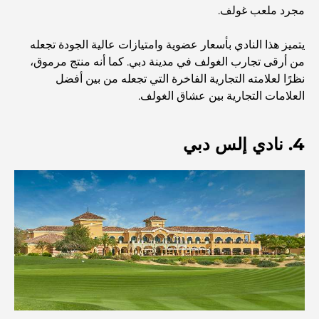
دبي
مجرد ملعب غولف.
منازل متوافقة مع مبادئ فاستو: دليل عملي لتحقيق التوازن
يتميز هذا النادي بأسعار عضوية وامتيازات عالية الجودة تجعله
والانسجام
من أرقى تجارب الغولف في مدينة دبي. كما أنه منتج مرموق،
نظرًا لعلامته التجارية الفاخرة التي تجعله من بين أفضل
أفضل شركات تنسيق الحدائق في دبي: تحويل المساحات
العلامات التجارية بين عشاق الغولف.
الخارجية
4. نادي إلس دبي
أفضل شركات نقل الأثاث في دبي: دليل شامل
نخلة جبل علي مقابل نخلة جميرا: مقارنة واضحة لمشتري
العقارات الأذكياء
اكتشف جزيرة القمر في دبي: دليلك الأمثل
استكشاف المواقع التاريخية في دبي: رحلة عبر الزمن