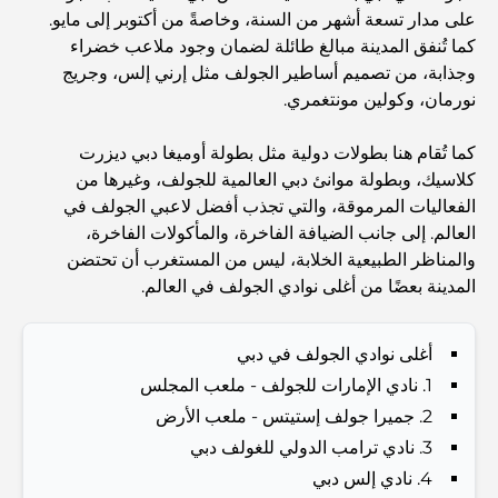
Investors and Residents
على مدار تسعة أشهر من السنة، وخاصةً من أكتوبر إلى مايو.
كما تُنفق المدينة مبالغ طائلة لضمان وجود ملاعب خضراء
Best Schools in Downtown Dubai: A Guide for
وجذابة، من تصميم أساطير الجولف مثل إرني إلس، وجريج
Families
نورمان، وكولين مونتغمري.
أشياء يمكنك القيام بها في دبي خلال فصل الصيف: دليلك الأمثل
كما تُقام هنا بطولات دولية مثل بطولة أوميغا دبي ديزرت
للتغلب على الحرارة
كلاسيك، وبطولة موانئ دبي العالمية للجولف، وغيرها من
الفعاليات المرموقة، والتي تجذب أفضل لاعبي الجولف في
العالم. إلى جانب الضيافة الفاخرة، والمأكولات الفاخرة،
أفضل الهدايا الفاخرة للرجال: أفكار هدايا مميزة وخالدة
والمناظر الطبيعية الخلابة، ليس من المستغرب أن تحتضن
المدينة بعضًا من أغلى نوادي الجولف في العالم.
Best Hotels in Business Bay, Dubai: Your Ultimate
Guide
أغلى نوادي الجولف في دبي
1. نادي الإمارات للجولف - ملعب المجلس
المدارس القريبة من نخلة جميرا: دليل شامل للعائلات
2. جميرا جولف إستيتس - ملعب الأرض
3. نادي ترامب الدولي للغولف دبي
Dubai Vision 2040 - Green Living, Scenic Routes
4. نادي إلس دبي
and a Smarter Metro Network