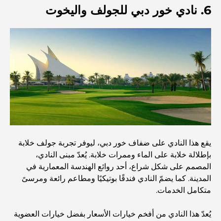
مستشفى في مركز دبي المالي العالمي: رعاية طبية عالمية
6. نادي خور دبي للجولف واليخوت
المستوى في دبي
صالات رياضية في مركز دبي المالي العالمي: حيث يلتقي اللياقة
البدنية بأسلوب حياة الأعمال
أندر سيارة في العالم: أساطير السيارات التي لا تُقدر بثمن
منصات التداول في الإمارات العربية المتحدة: دليل للمستثمرين
العصريين
يقع هذا النادي على ضفاف خور دبي، ليوفر تجربة جولف خلابة
نادي شاطئ العائلة في دبي: حيث يلتقي المرح بالاسترخاء
بإطلالة خلابة على الماء وممرات خلابة. يُعدّ مبنى النادي،
المصمم على شكل شراع، أحد روائع الهندسة المعمارية في
المدينة. كما يضمّ النادي فندقًا بوتيكيًا ومطاعم رائعة ومرسىً
أفضل مدارس البكالوريا الدولية في دبي: دليل شامل لأولياء
متكامل الخدمات.
الأمور
يُعدّ هذا النادي من أفخم خيارات الأسعار بفضل خيارات العضوية