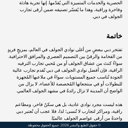
المخطط الرئيسي لتلال دبي: رؤية للحياة المجتمعية العصرية
الحصرية والخدمات المتميزة التي يُقدّمها. إنها تجربة هادئة
وفاخرة وراقية، وهذا ما يُفسّر تصنيفه ضمن أرقى تجارب
الجولف في دبي.
مطعم دار أوبرا دبي: حيث يلتقي الطعام الفاخر بالثقافة
خاتمة
أغلى ماركات البدلات التي تُعرّف مفهوم الخياطة الفاخرة
تفتخر دبي ببعضٍ من أغلى نوادي الجولف في العالم، بمزيجٍ فريدٍ
من الفخامة والرقيّ بين التصميم العصري والمرافق الاحترافية.
مطاعم شاطئ J1: وجهة دبي الجديدة لتناول الطعام الفاخر
سواءٌ كنتَ من عشاق الجولف أو من مُحبي تجارب الترفيه
الراقية، فإن أفضل نوادي الجولف في دبي تُقدم تجارب عالية
الجودة تُناسب جميع المستويات. سواءً في ملاعبها المُجهزة
أغلى ساعات رولكس التي بيعت على الإطلاق
للبطولات أو في منتجعاتها المُخصصة للأعضاء، لا يزال من
الواضح أن المدينة لا تزال رائدةً في مشهد الجولف العالمي.
حضانة أطفال في دبي هيلز: دليل للآباء
هذه ليست مجرد نوادي عادية، بل هي سكنٌ فاخر، ومطاعم
راقية، ومراكز لتجارب لا تُنسى؛ لذا، فلا عجب أن تُعتبر دبي
واحدةً من أرقى عواصم الجولف عالميًا.
أفضل المقاهي في وسط مدينة دبي: دليل شامل لعشاق القهوة
© حقوق الطبع والنشر 2026. جميع الحقوق محفوظة.