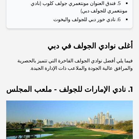
5. فندق العنوان مونتغمري جولف كلوب (نادي
مونتغمري للجولف دبي)
أفضل المقاهي في دبي بإطلالة خلابة: مزيج مثالي من المذاق
6. نادي خور دبي للجولف واليخوت
الرائع والمناظر الطبيعية الساحرة
مطاعم بإطلالة على برج العرب: تجربة طعام استثنائية في دبي
أغلى نوادي الجولف في دبي
فيما يلي أفضل نوادي الجولف الفاخرة التي تتميز بالحصرية
دليل شامل لأندية شاطئ نخلة جميرا لعام 2026
والمرافق عالية الجودة والملاعب ذات الإدارة الجيدة.
المطاعم الإيطالية في وسط مدينة دبي: تذوق إيطاليا في قلب
1. نادي الإمارات للجولف - ملعب المجلس
المدينة
أفضل 7 نوادي رياضية في دبي هيلز: اللياقة البدنية في أبهى
صورها
الدليل الأمثل لمطاعم الطعام الفاخر في نخلة جميرا