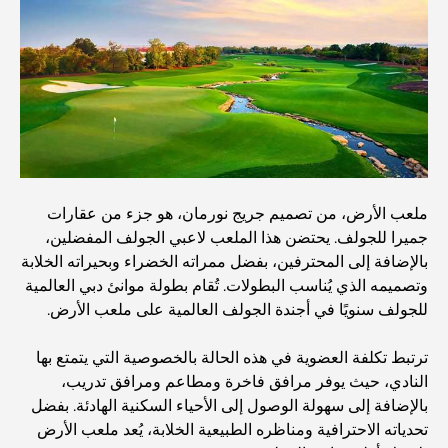
اكتشف ممشى نخلة جميرا: جولة بين الفخامة والإطلالات الخلابة
أفضل المناطق للسكن في دبي مع العائلة: اكتشف أفضل
الخيارات
فنادق الخمس نجوم في دبي: فخامة لا مثيل لها لكل مسافر
ملعب الأرض، من تصميم جريج نورمان، هو جزء من عقارات
جميرا للجولف. يحتضن هذا الملعب لاعبي الجولف المفضلين،
أشياء يمكنك القيام بها في وسط مدينة دبي: دليلك الشامل
بالإضافة إلى المحترفين، بفضل ممراته الخضراء وبحيراته الخلابة
وتصميمه الذي يُناسب البطولات. تُقام بطولة موانئ دبي العالمية
أفضل أماكن الإفطار في دبي: أفضل 7 أماكن لا تُضاهى لتجربة
للجولف سنويًا في أجندة الجولف العالمية على ملعب الأرض.
إفطار رمضاني لا يُنسى
ترتبط تكلفة العضوية في هذه الحالة بالخصوصية التي يتمتع بها
المقاهي في منطقة الخليج التجاري: مزيج مثالي من القهوة
النادي، حيث يوفر مرافق فاخرة ومطاعم ومرافق تدريب،
والمجتمع
بالإضافة إلى سهولة الوصول إلى الأحياء السكنية الهادئة. بفضل
تحدياته الاحترافية ومناظره الطبيعية الخلابة، يُعد ملعب الأرض
مطاعم دبي الحائزة على نجمة ميشلان: جولة مغامرة لعشاق