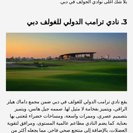
بلا شك أغلى نوادي الجولف في دبي.
الطعام
3. نادي ترامب الدولي للغولف دبي
استكشاف مطاعم جميرا جولف إستيتس: دليل الطهي
Dubai Horse Racing: Where Tradition Meets
Global Competition
المقاهي في نخلة جميرا: دليل لأفضل أماكن القهوة وأسلوب
الحياة في الجزيرة
أفضل وجبات الإفطار في دبي: اختياراتي المفضلة لعام 2026
يقع نادي ترامب الدولي للغولف في دبي ضمن مجمع داماك هيلز
الراقي، ويتميز بفخامة لا مثيل لها. صممه جيل هانس، ويتميز
كيفية الحصول على قرض عقاري في دبي: الدليل الشامل
بتصميم عصري، وممرات واسعة، ومساحات خضراء مُعتنى بها
بعناية. كما يضم النادي مطاعم عالمية المستوى، ومرافق لتقوية
مخطط تلال الغاف الرئيسي: معيار جديد للحياة المتكاملة في
العضلات، بالإضافة إلى منتجع صحي فاخر، مما يجعله أكثر من