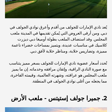
اكتشف أفضل وجبة إفطار في منطقة الخليج التجاري، دبي
يُعد نادي الإمارات للجولف من أقدم وأعرق نوادي الجولف في
المستشفيات الحكومية في دبي: رعاية صحية شاملة للجميع
دبي. ومن أرقى العروض التي يُمكن تقديمها في المدينة ملعب
المجلس. وقد استضاف الملعب بطولة أوميغا دبي ديزرت
كلاسيك في مناسبات عديدة، ويتميز بمساحات خضراء ناعمة
أغلى سيارة لامبورغيني على الإطلاق: قائمة هواة الجمع
مميزة، وتضاريس خلابة، ومناظر خلابة لأفق دبي.
تُحدد أسعار عضوية نادي الإمارات للجولف بسعر مميز يتناسب
أغلى مدارس جيمس في دبي: دليل شامل للآباء
مع صورة النادي الراقية، وإتقان مرافقه وخدماته. إن ما يميز
ملعب المجلس هو عراقته، وشهرته العالمية، وقيمته الفاخرة،
مما يجعله من أغلى نوادي الجولف في المنطقة.
أفضل المدارس القريبة من داماك هيلز 2: دليل للعائلات
2. جميرا جولف إستيتس - ملعب الأرض
أفضل المطاعم الهندية في دبي: رحلة طهي