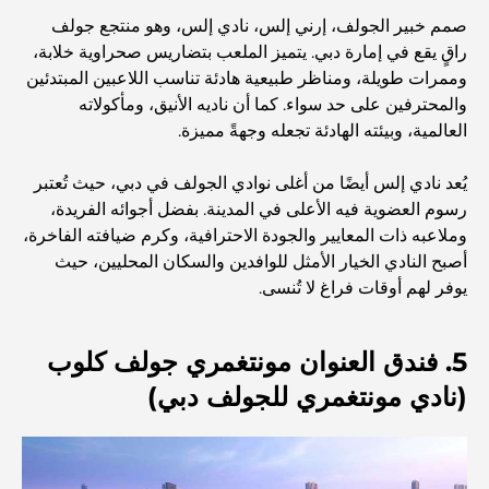
صمم خبير الجولف، إرني إلس، نادي إلس، وهو منتجع جولف
راقٍ يقع في إمارة دبي. يتميز الملعب بتضاريس صحراوية خلابة،
أفضل 7 مطاعم في خور دبي لتناول الطعام فيها
وممرات طويلة، ومناظر طبيعية هادئة تناسب اللاعبين المبتدئين
والمحترفين على حد سواء. كما أن ناديه الأنيق، ومأكولاته
العالمية، وبيئته الهادئة تجعله وجهةً مميزة.
أفضل المدارس في دبي مارينا: دليل مناسب للعائلات
يُعد نادي إلس أيضًا من أغلى نوادي الجولف في دبي، حيث تُعتبر
رسوم العضوية فيه الأعلى في المدينة. بفضل أجوائه الفريدة،
مطاعم في دبي هيلز: أفضل أماكن تناول الطعام في مركز متنامٍ
وملاعبه ذات المعايير والجودة الاحترافية، وكرم ضيافته الفاخرة،
أصبح النادي الخيار الأمثل للوافدين والسكان المحليين، حيث
يوفر لهم أوقات فراغ لا تُنسى.
أفضل ملاعب الجولف للبطولات في دبي
المجتمعات السكنية المطلة على الواجهة البحرية في دبي: حياة
5. فندق العنوان مونتغمري جولف كلوب
فاخرة على شاطئ البحر
(نادي مونتغمري للجولف دبي)
أفضل البنوك في دبي للمقيمين الأجانب: دليل مصرفي شامل