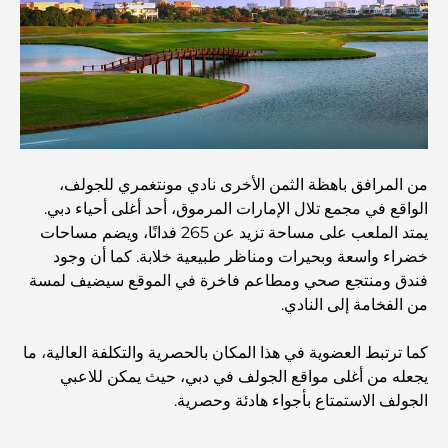
أفضل مطاعم شرائح اللحم في دبي: دليل لعشاق اللحوم
أغلى دولة في العالم: تصنيف عالمي لتكاليف المعيشة
دليل صالات الرياضة في داماك هيلز: أفضل خيارات اللياقة
من المرافق باهظة الثمن الأخرى نادي مونتغمري للجولف،
البدنية في المنطقة المحيطة
الواقع في مجمع تلال الإمارات المرموق، أحد أغلى أحياء دبي.
يمتد الملعب على مساحة تزيد عن 265 فدانًا، ويضم مساحات
أفضل مراكز التسوق في دبي للتسوق والترفيه
خضراء واسعة وبحيرات ومناظر طبيعية خلابة. كما أن وجود
فندق ومنتجع صحي ومطاعم فاخرة في الموقع سيضيف لمسة
من الفخامة إلى النادي.
أنشطة يمكنك القيام بها في مركز دبي المالي العالمي:
استكشف أكثر مناطق دبي حيوية
كما ترتبط العضوية في هذا المكان بالحصرية والتكلفة العالية، ما
يجعله من أغلى مواقع الجولف في دبي، حيث يمكن للاعبي
بطاقات الائتمان في الإمارات العربية المتحدة: دليل شامل
الجولف الاستمتاع بأجواء هادئة وحصرية.
للإنفاق الذكي