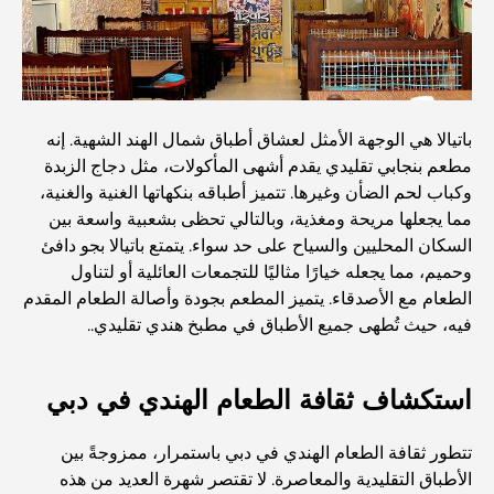
المستوى في دبي
صالات رياضية في مركز دبي المالي العالمي: حيث يلتقي اللياقة
البدنية بأسلوب حياة الأعمال
باتيالا هي الوجهة الأمثل لعشاق أطباق شمال الهند الشهية. إنه
أندر سيارة في العالم: أساطير السيارات التي لا تُقدر بثمن
مطعم بنجابي تقليدي يقدم أشهى المأكولات، مثل دجاج الزبدة
وكباب لحم الضأن وغيرها. تتميز أطباقه بنكهاتها الغنية والغنية،
منصات التداول في الإمارات العربية المتحدة: دليل للمستثمرين
مما يجعلها مريحة ومغذية، وبالتالي تحظى بشعبية واسعة بين
العصريين
السكان المحليين والسياح على حد سواء. يتمتع باتيالا بجو دافئ
وحميم، مما يجعله خيارًا مثاليًا للتجمعات العائلية أو لتناول
الطعام مع الأصدقاء. يتميز المطعم بجودة وأصالة الطعام المقدم
نادي شاطئ العائلة في دبي: حيث يلتقي المرح بالاسترخاء
فيه، حيث تُطهى جميع الأطباق في مطبخ هندي تقليدي..
أفضل مدارس البكالوريا الدولية في دبي: دليل شامل لأولياء
استكشاف ثقافة الطعام الهندي في دبي
الأمور
تتطور ثقافة الطعام الهندي في دبي باستمرار، ممزوجةً بين
المخطط الرئيسي لتلال دبي: رؤية للحياة المجتمعية العصرية
الأطباق التقليدية والمعاصرة. لا تقتصر شهرة العديد من هذه