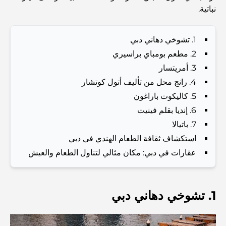
نباتية.
Best Schools in Downtown Dubai: A Guide for
Families
1. تشوخي دهاني دبي
2. مطعم بومباي براسيري
أشياء يمكنك القيام بها في دبي خلال فصل الصيف: دليلك الأمثل
للتغلب على الحرارة
3. أمريتسار
4. رانج محل من تأليف أتول كوتشار
5. كاليكوت باراغون
أفضل الهدايا الفاخرة للرجال: أفكار هدايا مميزة وخالدة
6. إنديا بقلم فينيت
7. باتيالا
Best Hotels in Business Bay, Dubai: Your Ultimate
Guide
استكشاف ثقافة الطعام الهندي في دبي
عقارات في دبي: مكان مثالي لتناول الطعام والعيش
المدارس القريبة من نخلة جميرا: دليل شامل للعائلات
1. تشوخي دهاني دبي
Dubai Vision 2040 - Green Living, Scenic Routes
and a Smarter Metro Network