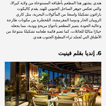
هندي. يشتهر هذا المطعم بأطباقه المستوحاة من ولاية كيرالا،
أفضل 7 مطاعم في خور دبي لتناول الطعام فيها
والتي تعكس جوهر الساحل الجنوبي للهند. يقدم كاليكوت
باراغون تشكيلةً واسعةً من المأكولات البحرية، مثل كاري
الروبيان الحار ودوسا المقرمشة، المُحضّرة من مكونات طازجة
أفضل المدارس في دبي مارينا: دليل مناسب للعائلات
وعالية الجودة. يتميز المطعم بأجواءٍ مريحةٍ وودية، مما يجعله
خيارًا مثاليًا للعائلات، كما تضم ​​قائمة طعامه تشكيلةً متنوعةً من
الأطباق التي تُجسّد ثراء المطبخ الجنوب هندي.
مطاعم في دبي هيلز: أفضل أماكن تناول الطعام في مركز متنامٍ
6. إنديا بقلم فينيت
أفضل ملاعب الجولف للبطولات في دبي
المجتمعات السكنية المطلة على الواجهة البحرية في دبي: حياة
فاخرة على شاطئ البحر
أفضل البنوك في دبي للمقيمين الأجانب: دليل مصرفي شامل