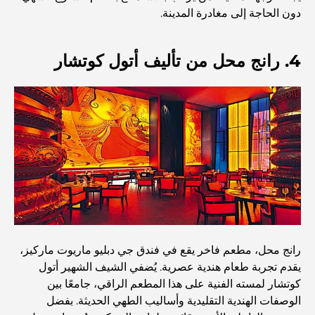
دون الحاجة إلى مغادرة المدينة.
استكشاف مطاعم جميرا جولف إستيتس: دليل الطهي
4. رانج محل من تأليف أتول كوتشار
Dubai Horse Racing: Where Tradition Meets
Global Competition
المقاهي في نخلة جميرا: دليل لأفضل أماكن القهوة وأسلوب
الحياة في الجزيرة
أفضل وجبات الإفطار في دبي: اختياراتي المفضلة لعام 2026
كيفية الحصول على قرض عقاري في دبي: الدليل الشامل
رانج محل، مطعم فاخر يقع في فندق جي دبليو ماريوت ماركيز،
يقدم تجربة طعام هندية عصرية. يُضفي الشيف الشهير أتول
كوتشار لمسته الفنية على هذا المطعم الراقي، جامعًا بين
مخطط تلال الغاف الرئيسي: معيار جديد للحياة المتكاملة في
دبي
الوصفات الهندية التقليدية وأساليب الطهي الحديثة. بفضل