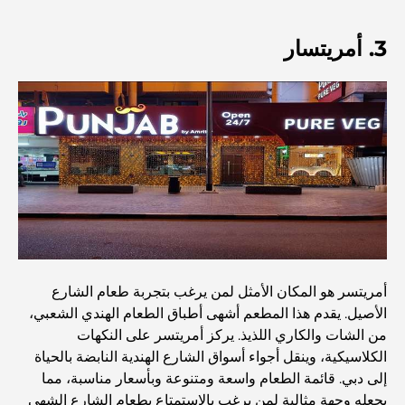
اكتشف ممشى نخلة جميرا: جولة بين الفخامة والإطلالات الخلابة
3. أمريتسار
أفضل المناطق للسكن في دبي مع العائلة: اكتشف أفضل
الخيارات
فنادق الخمس نجوم في دبي: فخامة لا مثيل لها لكل مسافر
أشياء يمكنك القيام بها في وسط مدينة دبي: دليلك الشامل
أفضل أماكن الإفطار في دبي: أفضل 7 أماكن لا تُضاهى لتجربة
إفطار رمضاني لا يُنسى
أمريتسر هو المكان الأمثل لمن يرغب بتجربة طعام الشارع
الأصيل. يقدم هذا المطعم أشهى أطباق الطعام الهندي الشعبي،
المقاهي في منطقة الخليج التجاري: مزيج مثالي من القهوة
والمجتمع
من الشات والكاري اللذيذ. يركز أمريتسر على النكهات
الكلاسيكية، وينقل أجواء أسواق الشارع الهندية النابضة بالحياة
إلى دبي. قائمة الطعام واسعة ومتنوعة وبأسعار مناسبة، مما
مطاعم دبي الحائزة على نجمة ميشلان: جولة مغامرة لعشاق
الطعام
يجعله وجهة مثالية لمن يرغب بالاستمتاع بطعام الشارع الشهي