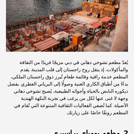
أفضل المقاهي في دبي بإطلالة خلابة: مزيج مثالي من المذاق
الرائع والمناظر الطبيعية الساحرة
مطاعم بإطلالة على برج العرب: تجربة طعام استثنائية في دبي
دليل شامل لأندية شاطئ نخلة جميرا لعام 2026
يُعدّ مطعم تشوخي دهاني في دبي مزيجًا فريدًا من الثقافة
والمأكولات، إذ ينقل روح راجستان إلى قلب المدينة. يقدم
المطاعم الإيطالية في وسط مدينة دبي: تذوق إيطاليا في قلب
المطعم خدمة راقية وقائمة طعام تُبرز ذوق راجستان الملكي،
المدينة
بدءًا من أطباق الكاري الغنية وصولًا إلى البرياني العطري. بفضل
ديكوره النابض بالحياة وأجوائه الطبيعية، يُصبح تشوخي دهاني
أفضل 7 نوادي رياضية في دبي هيلز: اللياقة البدنية في أبهى
وجهة لا غنى عنها لكل من يرغب في تجربة النكهة الهندية
صورها
الأصيلة. كما تُضفي الفعاليات الثقافية المتنوعة التي تُقام في
المطعم رونقًا خاصًا على زيارتك.
الدليل الأمثل لمطاعم الطعام الفاخر في نخلة جميرا
2. مطعم بومباي براسيري