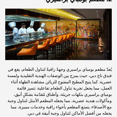
اكتشف أفضل وجبة إفطار في منطقة الخليج التجاري، دبي
المستشفيات الحكومية في دبي: رعاية صحية شاملة للجميع
أغلى سيارة لامبورغيني على الإطلاق: قائمة هواة الجمع
أغلى مدارس جيمس في دبي: دليل شامل للآباء
يُعدّ مطعم بومباي براسيري وجهةً راقيةً لتناول الطعام، يقع في
فندق تاج دبي، حيث يمزج بين الوصفات الهندية التقليدية ولمسة
أفضل المدارس القريبة من داماك هيلز 2: دليل للعائلات
عصرية. كما يتيح المطبخ المفتوح للزبائن مشاهدة الطهاة أثناء
العمل، مما يجعل تجربة تناول الطعام تفاعلية. تتميز قائمة
بومباي براسيري بنكهات جريئة، وأطباق مُقدّمة بشكلٍ أنيق،
أفضل المطاعم الهندية في دبي: رحلة طهي
ومأكولات هندية عصرية، مما يجعله المطعم الأمثل لتناول وجبة
مع الأصدقاء. يتمتع المطعم بأجواء راقية وخدمات مميزة، مما
يجعله من أفضل الأماكن لتناول وجبة أنيقة في دبي.