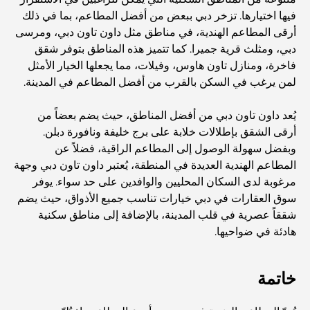
فيها اختيارها. تزخر دبي ببعض من أفضل المطاعم، بما في ذلك
أغلى سيارات مرسيدس التي تم تصنيعها على الإطلاق
أرقى المطاعم الهندية، في مناطق مثل داون تاون دبي، ومرسى
دبي، ومثلث قرية جميرا. كما تتميز هذه المناطق بتوفر شقق
فاخرة، ومنازل تاون هاوس، وفيلات، مما يجعلها الخيار الأمثل
الانتقال إلى دبي من أستراليا: دليل شامل للانتقال
لمن يرغب في السكن بالقرب من أفضل المطاعم في المدينة.
يُعد داون تاون دبي من أفضل المناطق، حيث يضم بعضاً من
رحلة سفاري فاخرة ليلية في دبي: ملاذ فاخر
أرقى الشقق بإطلالات خلابة على برج خليفة ونافورة دبلن.
وبفضل سهولة الوصول إلى المطاعم الراقية، فضلاً عن
المطاعم الهندية العديدة في المنطقة، يُعتبر داون تاون دبي وجهة
أغلى سيارات تسلا: الابتكار يلتقي بالأداء
مرغوبة لدى السكان المحليين والوافدين على حد سواء. يوفر
سوق العقارات في دبي خيارات تناسب جميع الأذواق، حيث يضم
شققاً عصرية في قلب المدينة، بالإضافة إلى مناطق سكنية
مطاعم الوصل: أشهر أماكن تناول الطعام في دبي
هادئة في ضواحيها.
أغنى عشر دول في العالم
خاتمة