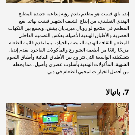
أفضل مطاعم شرائح اللحم في دبي: دليل لعشاق اللحوم
إنديا باي فينيت هو مطعم يقدم رؤية إبداعية جديدة للمطبخ
الهندي التقليدي، من إبداع الشيف الشهير فينيت بهاتيا. يقع
أغلى دولة في العالم: تصنيف عالمي لتكاليف المعيشة
المطعم في منتجع لو رويال ميريديان بيتش، ويجمع بين النكهات
العصرية والأطباق الهندية الأصيلة. يعكس التصميم الداخلي
للمطعم الثقافة الهندية النابضة بالحياة، بينما تقدم قائمة الطعام
دليل صالات الرياضة في داماك هيلز: أفضل خيارات اللياقة
البدنية في المنطقة المحيطة
مزيجًا رائعًا من أطعمة الشوارع والمأكولات الفاخرة. يقدم إنديا،
بتشكيلته الواسعة التي تتراوح بين الأطباق النباتية وأطباق اللحوم
الشهية، المأكولات الهندية بأسلوب عصري وأصيل، مما يجعله
أفضل مراكز التسوق في دبي للتسوق والترفيه
من أفضل الخيارات لمحبي الطعام في دبي.
أنشطة يمكنك القيام بها في مركز دبي المالي العالمي:
7. باتيالا
استكشف أكثر مناطق دبي حيوية
بطاقات الائتمان في الإمارات العربية المتحدة: دليل شامل
للإنفاق الذكي
مستشفى في مركز دبي المالي العالمي: رعاية طبية عالمية