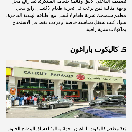
تصميمه الداخلي الأنيق وقائمة طعامه المبتكرة، يُعد رانج محل
وجهة مثالية لمن يرغب في تجربة طعام لا تُنسى. رانج محل
منازل متوافقة مع مبادئ فاستو: دليل عملي لتحقيق التوازن
والانسجام
مطعم سيمنحك تجربة طعام لا تُنسى مع أطباقه الهندية الفاخرة،
سواء كنت تحتفل بمناسبة خاصة أو ترغب فقط في الاستمتاع
بمأكولات هندية راقية.
أفضل شركات تنسيق الحدائق في دبي: تحويل المساحات
الخارجية
5. كاليكوت باراغون
أفضل شركات نقل الأثاث في دبي: دليل شامل
نخلة جبل علي مقابل نخلة جميرا: مقارنة واضحة لمشتري
العقارات الأذكياء
اكتشف جزيرة القمر في دبي: دليلك الأمثل
استكشاف المواقع التاريخية في دبي: رحلة عبر الزمن
يُعدّ مطعم كاليكوت باراغون وجهةً مثاليةً لعشاق المطبخ الجنوب