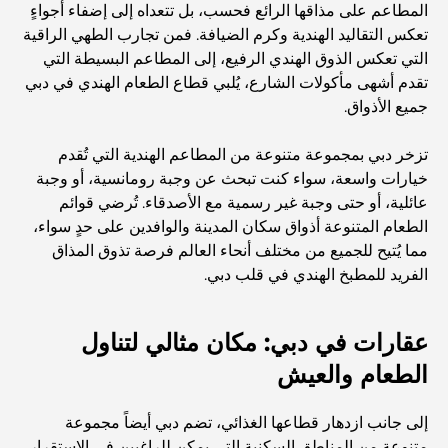
المطاعم على مذاقها الرائع فحسب، بل تتعداه إلى إضفاء أجواءٍ
تعكس التقاليد الهندية وكرم الضيافة. فمن تجارب الطهي الراقية
مطعم دار أوبرا دبي: حيث يلتقي الطعام الفاخر بالثقافة
التي تعكس الذوق الهندي الرفيع، إلى المطاعم البسيطة التي
تقدم أشهى مأكولات الشارع، يُلبي قطاع الطعام الهندي في دبي
جميع الأذواق.
أغلى ماركات البدلات التي تُعرّف مفهوم الخياطة الفاخرة
تزخر دبي بمجموعة متنوعة من المطاعم الهندية التي تُقدم
خيارات واسعة، سواء كنت تبحث عن وجبة رومانسية، أو وجبة
مطاعم شاطئ J1: وجهة دبي الجديدة لتناول الطعام الفاخر
عائلية، أو حتى وجبة غير رسمية مع الأصدقاء. تُرضي قوائم
الطعام المتنوعة أذواق سكان المدينة والوافدين على حدٍ سواء،
مما يُتيح للجميع من مختلف أنحاء العالم فرصة تذوق المذاق
أغلى ساعات رولكس التي بيعت على الإطلاق
الفريد للمطبخ الهندي في قلب دبي.
حضانة أطفال في دبي هيلز: دليل للآباء
عقارات في دبي: مكان مثالي لتناول
الطعام والعيش
أفضل المقاهي في وسط مدينة دبي: دليل شامل لعشاق القهوة
إلى جانب ازدهار قطاعها الغذائي، تضم دبي أيضاً مجموعة
متنوعة من المناطق السكنية التي يمكن للراغبين في الاستقرار