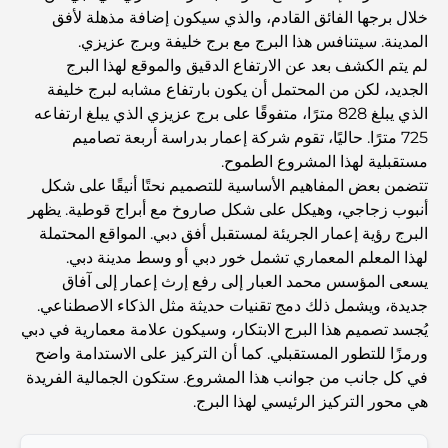
Abu Dhabi vs Dubai: A Practical Comparison for
خلال برجها الفائق القادم، والذي سيكون إضافة مذهلة لأفق
Investors and Residents
المدينة. سيتنافس هذا البرج مع برج خليفة وبرج عزيزي.
لم يتم الكشف بعد عن الارتفاع الدقيق والموقع لهذا البرج
Best Schools in Downtown Dubai: A Guide for
الجديد، لكن من المحتمل أن يكون بارتفاع مشابه لبرج خليفة
Families
الذي يبلغ 828 مترًا، متفوقًا على برج عزيزي الذي يبلغ ارتفاعه
725 مترًا. حاليًا، تقوم شركة إعمار بدراسة أربعة تصاميم
أشياء يمكنك القيام بها في دبي خلال فصل الصيف: دليلك الأمثل
مستقبلية لهذا المشروع الطموح.
للتغلب على الحرارة
تتضمن بعض المفاهيم الأساسية للتصميم نحتًا أنيقًا على شكل
أنبوب زجاجي، وهيكل على شكل صاروخ مع أبراج قوطية. يظهر
البرج رؤية إعمار الجريئة لمستقبل أفق دبي. المواقع المحتملة
أفضل الهدايا الفاخرة للرجال: أفكار هدايا مميزة وخالدة
لهذا المعلم المعماري تشمل خور دبي أو وسط مدينة دبي.
يسعى المؤسس محمد العبار إلى رفع إرث إعمار إلى آفاق
Best Hotels in Business Bay, Dubai: Your Ultimate
جديدة، ويشمل ذلك دمج تقنيات حديثة مثل الذكاء الاصطناعي.
Guide
يُجسد تصميم هذا البرج الابتكار، وسيكون علامة معمارية في دبي
ورمزًا للتطور المستقبلي. كما أن التركيز على الاستدامة واضح
في كل جانب من جوانب هذا المشروع. ستكون الجمالية الفريدة
المدارس القريبة من نخلة جميرا: دليل شامل للعائلات
هي محور التركيز الرئيسي لهذا البرج.
Dubai Vision 2040 - Green Living, Scenic Routes