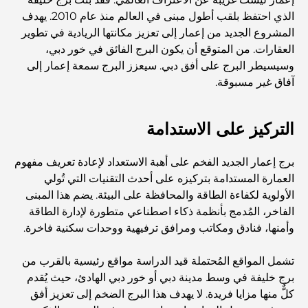
الذي احتفظ بلقب أطول مبنى في العالم منذ عام 2010. يهدف
المشروع الجديد من إعمار إلى تعزيز مكانتها الريادية في تطوير
اكتشف أفضل وجبة إفطار في منطقة الخليج التجاري، دبي
العقارات. من المتوقع أن يكون البرج الفائق في خور دبي،
وسيسيطر البرج على أفق دبي. سيعزز البرج سمعة إعمار إلى
آفاق غير مسبوقة.
المستشفيات الحكومية في دبي: رعاية صحية شاملة للجميع
التركيز على الاستدامة
أغلى سيارة لامبورغيني على الإطلاق: قائمة هواة الجمع
برج إعمار الجديد الفخم على أهبة الاستعداد لإعادة تعريف مفهوم
العمارة المستدامة بتركيزه على أحدث التقنيات التي تُولي
أغلى مدارس جيمس في دبي: دليل شامل للآباء
الأولوية لكفاءة الطاقة والمحافظة على البيئة. يضم هذا المبنى
الفاخر، المُدمج بأنظمة ذكاء اصطناعي متطورة لإدارة الطاقة
وأمنها، فنادق ومكاتب ومرافق ترفيهية ووحدات سكنية فاخرة.
أفضل المدارس القريبة من داماك هيلز 2: دليل للعائلات
تشمل المواقع المُحتملة قيد الدراسة مواقع رئيسية بالقرب من
برج خليفة في وسط مدينة دبي أو خور دبي الهادئ، حيث يُقدم
أفضل المطاعم الهندية في دبي: رحلة طهي
كلٌّ منها مزايا فريدة. لا يهدف هذا البرج الضخم إلى تعزيز أفق