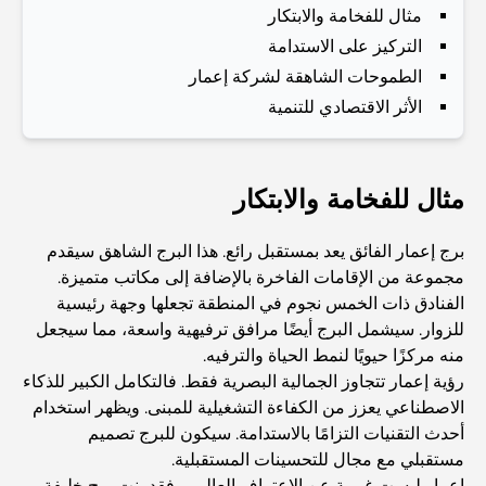
مثال للفخامة والابتكار
and a Smarter Metro Network
التركيز على الاستدامة
الطموحات الشاهقة لشركة إعمار
أفضل المقاهي في دبي بإطلالة خلابة: مزيج مثالي من المذاق
الرائع والمناظر الطبيعية الساحرة
الأثر الاقتصادي للتنمية
مطاعم بإطلالة على برج العرب: تجربة طعام استثنائية في دبي
مثال للفخامة والابتكار
دليل شامل لأندية شاطئ نخلة جميرا لعام 2026
برج إعمار الفائق يعد بمستقبل رائع. هذا البرج الشاهق سيقدم
مجموعة من الإقامات الفاخرة بالإضافة إلى مكاتب متميزة.
الفنادق ذات الخمس نجوم في المنطقة تجعلها وجهة رئيسية
المطاعم الإيطالية في وسط مدينة دبي: تذوق إيطاليا في قلب
للزوار. سيشمل البرج أيضًا مرافق ترفيهية واسعة، مما سيجعل
المدينة
منه مركزًا حيويًا لنمط الحياة والترفيه.
رؤية إعمار تتجاوز الجمالية البصرية فقط. فالتكامل الكبير للذكاء
أفضل 7 نوادي رياضية في دبي هيلز: اللياقة البدنية في أبهى
الاصطناعي يعزز من الكفاءة التشغيلية للمبنى. ويظهر استخدام
صورها
أحدث التقنيات التزامًا بالاستدامة. سيكون للبرج تصميم
مستقبلي مع مجال للتحسينات المستقبلية.
الدليل الأمثل لمطاعم الطعام الفاخر في نخلة جميرا
إعمار ليست غريبة عن الاعتراف العالمي. فقد بنت برج خليفة