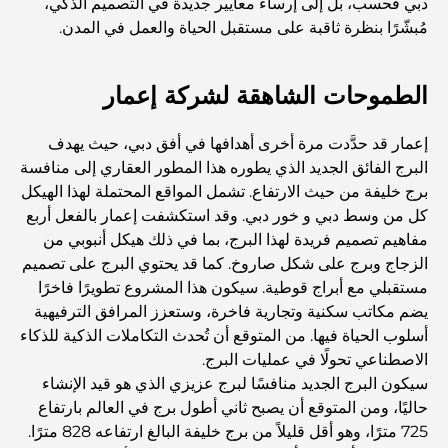
دبي فحسب، بل إلى إرساء معايير جديدة في التصميم الذكي،
مُبشّرًا بنظرة ثاقبة على مستقبل الحياة والعمل في المدن.
اكتشف ممشى نخلة جميرا: جولة بين الفخامة والإطلالات الخلابة
الطموحات الشاهقة لشركة إعمار
أفضل المناطق للسكن في دبي مع العائلة: اكتشف أفضل
الخيارات
إعمار قد حدَّدت مرة أخرى أهدافها في أفق دبي، حيث يهدف
البرج الفائق الجديد الذي يطوره هذا المطور العقاري إلى منافسة
برج خليفة من حيث الارتفاع. تشمل المواقع المحتملة لهذا الهيكل
فنادق الخمس نجوم في دبي: فخامة لا مثيل لها لكل مسافر
كل من وسط دبي و خور دبي. وقد استكشفت إعمار بالفعل أربع
مفاهيم تصميم فريدة لهذا البرج، بما في ذلك هيكل أنبوبي من
الزجاج وبرج على شكل صاروخ. كما قد يحتوي البرج على تصميم
أشياء يمكنك القيام بها في وسط مدينة دبي: دليلك الشامل
مستقبلي مع أبراج قوطية. سيكون هذا المشروع تطويرًا فاخرًا
يضم مكاتب سكنية وتجارية فاخرة، وستعزز المرافق الترفيهية
أفضل أماكن الإفطار في دبي: أفضل 7 أماكن لا تُضاهى لتجربة
أسلوب الحياة فيها. من المتوقع أن تُحدث التكاملات الذكية للذكاء
إفطار رمضاني لا يُنسى
الاصطناعي تحولًا في عمليات البرج.
سيكون البرج الجديد منافسًا لبرج عزيزي الذي هو قيد الإنشاء
المقاهي في منطقة الخليج التجاري: مزيج مثالي من القهوة
حاليًا، ومن المتوقع أن يصبح ثاني أطول برج في العالم بارتفاع
والمجتمع
725 مترًا، وهو أقل قليلاً من برج خليفة البالغ ارتفاعه 828 مترًا.