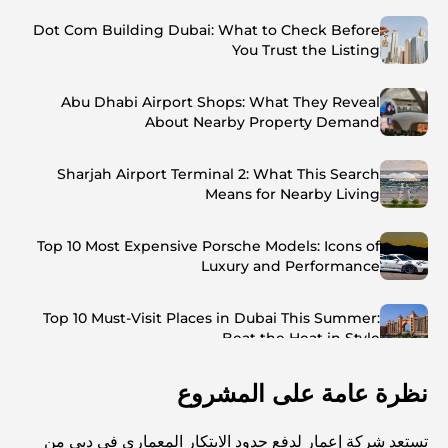
Dot Com Building Dubai: What to Check Before
You Trust the Listing
Abu Dhabi Airport Shops: What They Reveal
About Nearby Property Demand
Sharjah Airport Terminal 2: What This Search
Means for Nearby Living
Top 10 Most Expensive Porsche Models: Icons of
Luxury and Performance
Top 10 Must-Visit Places in Dubai This Summer:
Beat the Heat in Style
نظرة عامة على المشروع
Top 7 Busiest Airports in the World: Hub of Global
Travel
تستعد شركة إعمار لدفع حدود الابتكار المعماري في دبي من