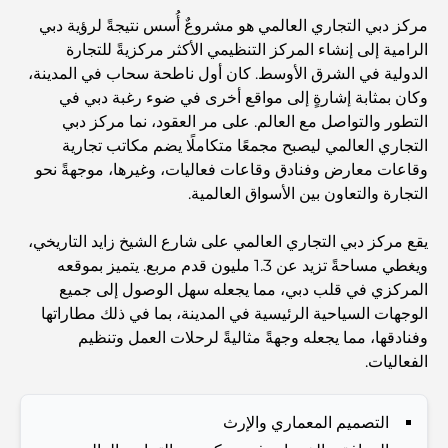
Abu Dhabi vs Dubai: A Practical Comparison for
مركز دبي التجاري العالمي هو مشروعٌ أُسس نتيجةً لرؤية دبي
Investors and Residents
الرامية إلى إنشاء المركز التنظيمي الأكثر مركزيةً للتجارة
الدولية في الشرق الأوسط. كان أول ناطحة سحاب في المدينة،
Best Schools in Downtown Dubai: A Guide for
وكان بمثابة إشارةٍ إلى مواقع أخرى في ضوء رغبة دبي في
Families
التطور والتواصل مع العالم. على مر العقود، نما مركز دبي
التجاري العالمي ليصبح مجمعًا متكاملًا يضم مكاتب تجارية
أشياء يمكنك القيام بها في دبي خلال فصل الصيف: دليلك الأمثل
وقاعات معارض وفنادق وقاعات فعاليات، وغيرها، موجهةً نحو
للتغلب على الحرارة
التجارة والتعاون بين الأسواق العالمية.
أفضل الهدايا الفاخرة للرجال: أفكار هدايا مميزة وخالدة
يقع مركز دبي التجاري العالمي على شارع الشيخ زايد التاريخي،
ويغطي مساحةً تزيد عن 1.3 مليون قدم مربع. يتميز بموقعه
المركزي في قلب دبي، مما يجعله سهل الوصول إلى جميع
Best Hotels in Business Bay, Dubai: Your Ultimate
الوجهات السياحية الرئيسية في المدينة، بما في ذلك مطاراتها
Guide
وفنادقها، مما يجعله وجهةً مثاليةً لرحلات العمل وتنظيم
الفعاليات.
المدارس القريبة من نخلة جميرا: دليل شامل للعائلات
التصميم المعماري والإرث
Dubai Vision 2040 - Green Living, Scenic Routes