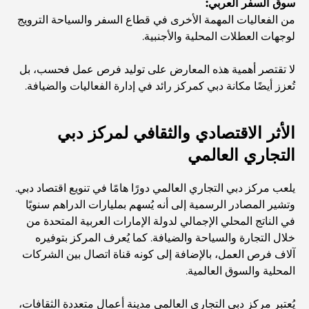
استكشاف المواقع التاريخية في دبي: رحلة عبر الزمن
سوق السفر العربي:
من الفعاليات المهمة الأخرى في قطاع السفر والسياحة الترويج
لوجهات العطلات المحلية والأجنبية.
أفضل 7 مطاعم في خور دبي لتناول الطعام فيها
لا تقتصر أهمية هذه المعارض على توليد فرص عمل فحسب، بل
تُعزز أيضًا مكانة دبي كمركز رائد في إدارة الفعاليات والضيافة.
أفضل المدارس في دبي مارينا: دليل مناسب للعائلات
الأثر الاقتصادي والثقافي لمركز دبي
مطاعم في دبي هيلز: أفضل أماكن تناول الطعام في مركز متنامٍ
التجاري العالمي
يلعب مركز دبي التجاري العالمي دورًا هامًا في تنويع اقتصاد دبي.
أفضل ملاعب الجولف للبطولات في دبي
وتشير المصادر الرسمية إلى أنه يُسهم بمليارات الدراهم سنويًا
في الناتج المحلي الإجمالي لدولة الإمارات العربية المتحدة من
خلال التجارة والسياحة والضيافة. كما يُعرف المركز بتوفيره
المجتمعات السكنية المطلة على الواجهة البحرية في دبي: حياة
آلاف فرص العمل، بالإضافة إلى كونه قناة اتصال بين الشركات
فاخرة على شاطئ البحر
المحلية والسوق العالمية.
أفضل البنوك في دبي للمقيمين الأجانب: دليل مصرفي شامل
يُعتبر مركز دبي التجاري العالمي مدينة أعمال متعددة الثقافات،