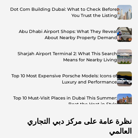
Dot Com Building Dubai: What to Check Before
You Trust the Listing
Abu Dhabi Airport Shops: What They Reveal
About Nearby Property Demand
Sharjah Airport Terminal 2: What This Search
Means for Nearby Living
Top 10 Most Expensive Porsche Models: Icons of
Luxury and Performance
Top 10 Must-Visit Places in Dubai This Summer:
Beat the Heat in Style
نظرة عامة على مركز دبي التجاري
Top 7 Busiest Airports in the World: Hub of Global
Travel
العالمي