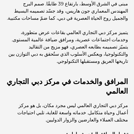
مبنى في الشرق الأوسط، بارتفاع 39 طابقًا. صمم البرج
المهندس المعماري جون هاريس، وقد جسّد تصميمه البسيط
والجميل روح الحياة العصرية في دبي، كما ضمّ مساحات مكتبية.
اكتشف أفضل وجبة إفطار في منطقة الخليج التجاري، دبي
يتميز مركز دبي التجاري العالمي بقاعات عرض متطورة،
وخدمات اجتماعات عصرية، ومرافق ضيافة عالمية المستوى.
المستشفيات الحكومية في دبي: رعاية صحية شاملة للجميع
يتميّز تصميمه بطابعه العصري، فهو مزيج من التقاليد
والتكنولوجيا، ويعكس الأسلوب الذي ستُحقق به دبي التوازن بين
تاريخها العريق ومستقبلها التكنولوجي.
أغلى سيارة لامبورغيني على الإطلاق: قائمة هواة الجمع
المرافق والخدمات في مركز دبي التجاري
أغلى مدارس جيمس في دبي: دليل شامل للآباء
العالمي
أفضل المدارس القريبة من داماك هيلز 2: دليل للعائلات
مركز دبي التجاري العالمي ليس مجرد مكان، بل هو مركز
أعمال وحياة متكامل. خدماته واسعة للغاية، تلبي احتياجات
مختلف العملاء والعارضين والزوار الدوليين.
أفضل المطاعم الهندية في دبي: رحلة طهي