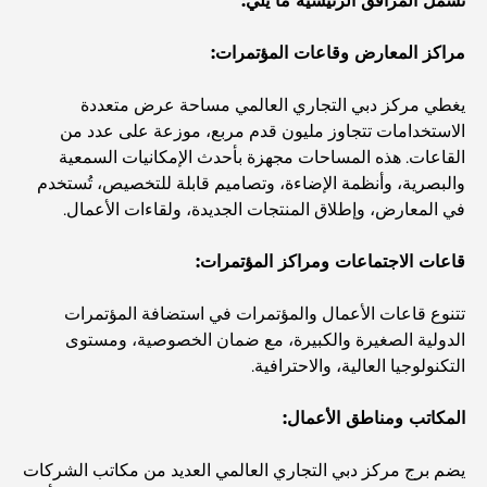
تشمل المرافق الرئيسية ما يلي:
اكتشف ممشى نخلة جميرا: جولة بين الفخامة والإطلالات الخلابة
مراكز المعارض وقاعات المؤتمرات:
يغطي مركز دبي التجاري العالمي مساحة عرض متعددة
أفضل المناطق للسكن في دبي مع العائلة: اكتشف أفضل
الاستخدامات تتجاوز مليون قدم مربع، موزعة على عدد من
الخيارات
القاعات. هذه المساحات مجهزة بأحدث الإمكانيات السمعية
والبصرية، وأنظمة الإضاءة، وتصاميم قابلة للتخصيص، تُستخدم
فنادق الخمس نجوم في دبي: فخامة لا مثيل لها لكل مسافر
في المعارض، وإطلاق المنتجات الجديدة، ولقاءات الأعمال.
قاعات الاجتماعات ومراكز المؤتمرات:
أشياء يمكنك القيام بها في وسط مدينة دبي: دليلك الشامل
تتنوع قاعات الأعمال والمؤتمرات في استضافة المؤتمرات
الدولية الصغيرة والكبيرة، مع ضمان الخصوصية، ومستوى
أفضل أماكن الإفطار في دبي: أفضل 7 أماكن لا تُضاهى لتجربة
التكنولوجيا العالية، والاحترافية.
إفطار رمضاني لا يُنسى
المكاتب ومناطق الأعمال:
المقاهي في منطقة الخليج التجاري: مزيج مثالي من القهوة
والمجتمع
يضم برج مركز دبي التجاري العالمي العديد من مكاتب الشركات