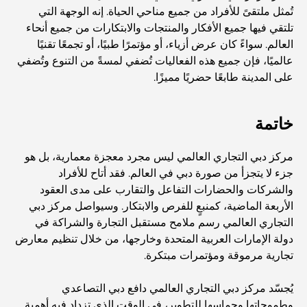
تُمثل ملتقىً للأفراد من جميع مناحي الحياة. إنه الوجهة التي
تلتقي فيها جميع الأفكار والمنتجات والابتكارات من جميع أنحاء
أفضل مطاعم شرائح اللحم في دبي: دليل لعشاق اللحوم
العالم. سواءً كان عرض أزياء، أو مؤتمرًا طبيًا، أو تجمعًا تقنيًا
عالميًا، فإن جميع هذه الفعاليات تُضفي لمسةً من التنوع وتُضفي
على المدينة طابعًا حضريًا مميزًا.
أغلى دولة في العالم: تصنيف عالمي لتكاليف المعيشة
خاتمة
دليل صالات الرياضة في داماك هيلز: أفضل خيارات اللياقة
البدنية في المنطقة المحيطة
مركز دبي التجاري العالمي ليس مجرد معجزة معمارية، بل هو
جزء لا يتجزأ من صورة دبي في العالم. فقد أتاح للأفراد
أفضل مراكز التسوق في دبي للتسوق والترفيه
والشركات والحضارات التفاعل والتقارب على مدى العقود
الأربعة الماضية، كمنبعٍ للفرص والابتكار. وسيواصل مركز دبي
التجاري العالمي رسم ملامح مستقبل التجارة والشراكة في
أنشطة يمكنك القيام بها في مركز دبي المالي العالمي:
دولة الإمارات العربية المتحدة وخارجها، من خلال تنظيم معارض
استكشف أكثر مناطق دبي حيوية
تجارية مرموقة ومؤتمرات مبتكرة.
بطاقات الائتمان في الإمارات العربية المتحدة: دليل شامل
يُجسّد مركز دبي التجاري العالمي دافع دبي التصاعدي
للإنفاق الذكي
وطموحاتها وحماسها للتطوير، في الوقت الذي تزداد فيه أهمية