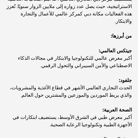
مخطط تلال الغاف الرئيسي: معيار جديد للحياة المتكاملة في
الاستراتيجية، حيث يصل عدد زواره إلى ملايين الزوار سنويًا. تُعزز
دبي
هذه الفعاليات مكانة دبي كمركز عالمي للأعمال والتجارة
والابتكار.
منازل متوافقة مع مبادئ فاستو: دليل عملي لتحقيق التوازن
والانسجام
من أبرزها:
أفضل شركات تنسيق الحدائق في دبي: تحويل المساحات
جيتكس العالمي:
الخارجية
أكبر معرض عالمي للتكنولوجيا والابتكار في مجالات الذكاء
الاصطناعي والأمن السيبراني والتحول الرقمي.
أفضل شركات نقل الأثاث في دبي: دليل شامل
جلفود:
الحدث التجاري العالمي الأشهر في قطاع الأغذية والمشروبات،
نخلة جبل علي مقابل نخلة جميرا: مقارنة واضحة لمشتري
والذي يربط الموردين والموزعين والمشترين حول العالم.
العقارات الأذكياء
الصحة العربية:
اكتشف جزيرة القمر في دبي: دليلك الأمثل
أكبر معرض طبي في الشرق الأوسط، يستضيف ابتكارات في
الأجهزة الطبية وتكنولوجيا الرعاية الصحية.