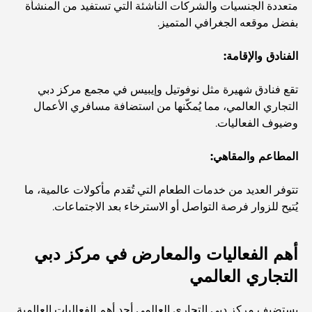
متعددة الجنسيات والشركات الناشئة التي تستفيد من المنشأة
مطاعم دبي الحائزة على نجمة ميشلان: جولة مغامرة لعشاق
بفضل موقعه الجغرافي المتميز.
الطعام
الفنادق والإقامة:
استكشاف مطاعم جميرا جولف إستيتس: دليل الطهي
تقع فنادق شهيرة مثل نوفوتيل وإيبيس في مجمع مركز دبي
التجاري العالمي، مما يُمكّنها من استضافة مسافري الأعمال
Dubai Horse Racing: Where Tradition Meets
وضيوف الفعاليات.
Global Competition
المطاعم والمقاهي:
المقاهي في نخلة جميرا: دليل لأفضل أماكن القهوة وأسلوب
الحياة في الجزيرة
تتوفر العديد من خدمات الطعام التي تُقدم مأكولات عالمية، ما
يُتيح للزوار فرصة التواصل أو الاسترخاء بعد الاجتماعات.
أفضل وجبات الإفطار في دبي: اختياراتي المفضلة لعام 2026
أهم الفعاليات والمعارض في مركز دبي
التجاري العالمي
كيفية الحصول على قرض عقاري في دبي: الدليل الشامل
يستضيف مركز دبي التجاري العالمي أحد أهم الفعاليات العالمية