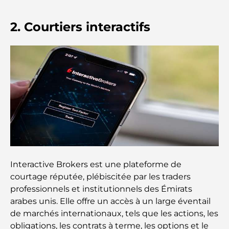
2. Courtiers interactifs
Dubai Horse Racing: Where Tradition Meets
Global Competition
Cafés à Palm Jumeirah : Guide des meilleurs cafés
et lieux de vie de l’île
Les meilleurs petits-déjeuners de Dubaï : Ma
sélection pour 2026
Comment obtenir un prêt immobilier à Dubaï : le
guide ultime
Interactive Brokers est une plateforme de
Plan directeur de Tilal Al Ghaf : une nouvelle
courtage réputée, plébiscitée par les traders
norme pour la vie intégrée à Dubaï
professionnels et institutionnels des Émirats
arabes unis. Elle offre un accès à un large éventail
Maisons conformes au Vastu : Guide pratique pour
de marchés internationaux, tels que les actions, les
créer équilibre et harmonie
obligations, les contrats à terme, les options et le