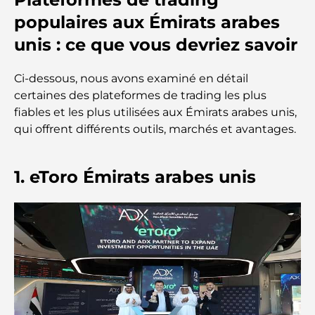
complets pour tous
populaires aux Émirats arabes
unis : ce que vous devriez savoir
Lamborghini les plus chères jamais construites : la
liste ultime des collectionneurs
Ci-dessous, nous avons examiné en détail
L'école GEMS la plus chère de Dubaï : un guide
certaines des plateformes de trading les plus
complet pour les parents
fiables et les plus utilisées aux Émirats arabes unis,
qui offrent différents outils, marchés et avantages.
Les meilleures écoles près de Damac Hills 2 : un
guide pour les familles
1. eToro Émirats arabes unis
Les meilleurs restaurants indiens de Dubaï : un
voyage culinaire
Découvrez la promenade de Palm Jumeirah : une
balade placée sous le signe du luxe et des
panoramas.
Meilleurs quartiers où vivre en famille à Dubaï :