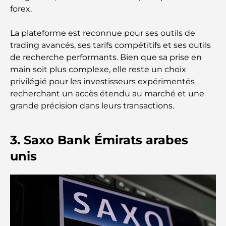
forex.
Les meilleures entreprises d'aménagement
paysager à Dubaï : Transformer vos espaces
La plateforme est reconnue pour ses outils de
extérieurs
trading avancés, ses tarifs compétitifs et ses outils
de recherche performants. Bien que sa prise en
Les meilleures entreprises de déménagement à
main soit plus complexe, elle reste un choix
Dubaï : un guide complet
privilégié pour les investisseurs expérimentés
recherchant un accès étendu au marché et une
Palm Jebel Ali contre Palm Jumeirah : une
comparaison claire pour les acheteurs immobiliers
grande précision dans leurs transactions.
avisés
3. Saxo Bank Émirats arabes
Découvrez Moon Island Dubai : votre guide ultime
unis
À la découverte des sites historiques de Dubaï : un
voyage à travers le temps
Les 7 meilleurs restaurants de Dubai Creek
Harbour où dîner