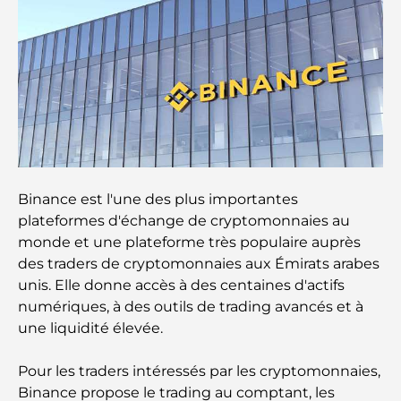
Les marques de vêtements les plus chères au
monde
Architecture ottomane : un riche héritage d'art,
de culture et d'empire
Comment choisir un conseiller financier à Dubaï ?
Binance est l'une des plus importantes
Les jets privés les plus chers : immersion dans
plateformes d'échange de cryptomonnaies au
l'univers du luxe aéronautique des milliardaires
monde et une plateforme très populaire auprès
des traders de cryptomonnaies aux Émirats arabes
Les bagues de fiançailles les plus chères du
unis. Elle donne accès à des centaines d'actifs
monde
numériques, à des outils de trading avancés et à
une liquidité élevée.
Écoles indiennes à Dubaï : Le guide ultime pour
les parents
Pour les traders intéressés par les cryptomonnaies,
Binance propose le trading au comptant, les