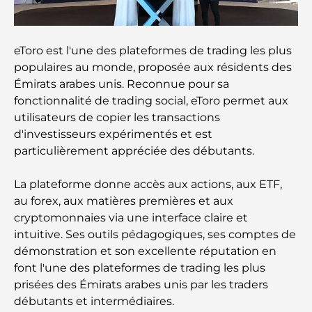
découvrez les meilleures options
Hôtels 5 étoiles à Dubaï : un luxe inégalé pour
eToro est l'une des plateformes de trading les plus
chaque voyageur
populaires au monde, proposée aux résidents des
Émirats arabes unis. Reconnue pour sa
Que faire dans le centre-ville de Dubaï : votre
fonctionnalité de trading social, eToro permet aux
guide ultime
utilisateurs de copier les transactions
d'investisseurs expérimentés et est
Les meilleurs iftars à Dubaï : 7 adresses
incontournables pour un repas de Ramadan
particulièrement appréciée des débutants.
mémorable
La plateforme donne accès aux actions, aux ETF,
Cafés à Business Bay : l’alliance parfaite du café et
au forex, aux matières premières et aux
de la convivialité
cryptomonnaies via une interface claire et
intuitive. Ses outils pédagogiques, ses comptes de
Restaurants étoilés Michelin à Dubaï : un circuit
démonstration et son excellente réputation en
gastronomique inoubliable
font l'une des plateformes de trading les plus
prisées des Émirats arabes unis par les traders
Découverte des restaurants de Jumeirah Golf
débutants et intermédiaires.
Estates : un guide culinaire