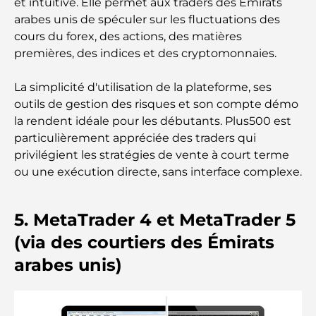
et intuitive. Elle permet aux traders des Émirats
Hôpital du DIFC : des soins médicaux de classe
arabes unis de spéculer sur les fluctuations des
mondiale à Dubaï
cours du forex, des actions, des matières
premières, des indices et des cryptomonnaies.
Rarest Car in the World: Automotive Legends
Beyond Price
La simplicité d'utilisation de la plateforme, ses
outils de gestion des risques et son compte démo
Salles de sport au DIFC : quand le fitness
la rendent idéale pour les débutants. Plus500 est
rencontre le style de vie professionnel
particulièrement appréciée des traders qui
privilégient les stratégies de vente à court terme
Plateformes de trading aux Émirats arabes unis :
ou une exécution directe, sans interface complexe.
un guide pour les investisseurs modernes
5. MetaTrader 4 et MetaTrader 5
Family Beach Club Dubai : Là où divertissement et
détente se rencontrent
(via des courtiers des Émirats
arabes unis)
Les meilleures écoles IB à Dubaï : un guide
complet pour les parents