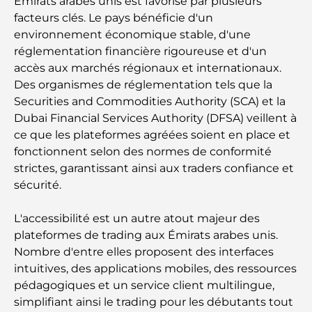
Émirats arabes unis est favorisé par plusieurs
Best Schools in Downtown Dubai: A Guide for
facteurs clés. Le pays bénéficie d'un
Families
environnement économique stable, d'une
réglementation financière rigoureuse et d'un
Que faire à Dubaï en été : le guide ultime pour
accès aux marchés régionaux et internationaux.
profiter de la chaleur
Des organismes de réglementation tels que la
Securities and Commodities Authority (SCA) et la
Cadeaux de luxe pour hommes : des idées de
Dubai Financial Services Authority (DFSA) veillent à
présents attentionnés et intemporels
ce que les plateformes agréées soient en place et
fonctionnent selon des normes de conformité
Écoles à proximité de Palm Jumeirah : un guide
strictes, garantissant ainsi aux traders confiance et
complet pour les familles
sécurité.
Les meilleurs hôtels de Business Bay, à Dubaï :
L'accessibilité est un autre atout majeur des
votre guide ultime
plateformes de trading aux Émirats arabes unis.
Nombre d'entre elles proposent des interfaces
Les meilleurs cafés avec vue à Dubaï : un parfait
intuitives, des applications mobiles, des ressources
mélange de saveurs et de paysages
pédagogiques et un service client multilingue,
simplifiant ainsi le trading pour les débutants tout
Restaurants avec vue sur le Burj Al Arab :