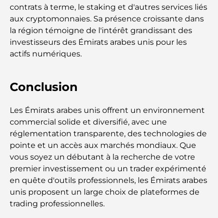
contrats à terme, le staking et d'autres services liés
Découverte des sites emblématiques d'Abu Dhabi
aux cryptomonnaies. Sa présence croissante dans
la région témoigne de l'intérêt grandissant des
Écoles à Abou Dhabi : Le guide ultime des
investisseurs des Émirats arabes unis pour les
meilleures écoles de la capitale
actifs numériques.
Restaurants à Abou Dhabi : un tour savoureux de
Conclusion
la capitale
Les Émirats arabes unis offrent un environnement
Gyms in Abu Dhabi: Your Guide to the Best
Fitness Spots in the City
commercial solide et diversifié, avec une
réglementation transparente, des technologies de
Centres commerciaux à Abou Dhabi : votre guide
pointe et un accès aux marchés mondiaux. Que
des meilleurs endroits pour faire du shopping en
vous soyez un débutant à la recherche de votre
ville
premier investissement ou un trader expérimenté
en quête d'outils professionnels, les Émirats arabes
Les plus belles plages d'Abu Dhabi pour une
unis proposent un large choix de plateformes de
journée parfaite
trading professionnelles.