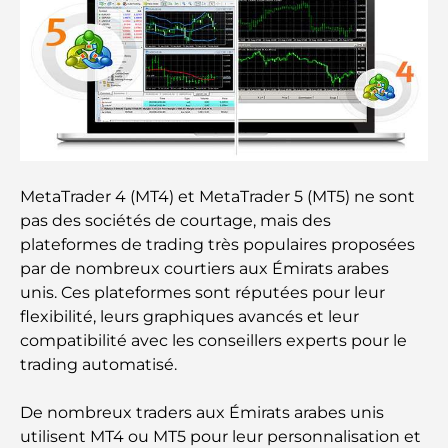
Plan directeur de Dubai Hills : une vision pour la
vie communautaire moderne
Restaurant de l'Opéra de Dubaï : Quand la
gastronomie rencontre la culture
Les marques de costumes les plus chères qui
définissent le luxe sur mesure
MetaTrader 4 (MT4) et MetaTrader 5 (MT5) ne sont
pas des sociétés de courtage, mais des
Restaurants de J1 Beach : la nouvelle destination
gastronomique de luxe à Dubaï
plateformes de trading très populaires proposées
par de nombreux courtiers aux Émirats arabes
unis. Ces plateformes sont réputées pour leur
Les montres Rolex les plus chères jamais vendues
flexibilité, leurs graphiques avancés et leur
compatibilité avec les conseillers experts pour le
trading automatisé.
Crèches à Dubai Hills : Guide pour les parents
De nombreux traders aux Émirats arabes unis
utilisent MT4 ou MT5 pour leur personnalisation et
A Brief Guide to Buying Property in Dubai (2025-