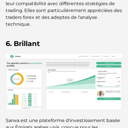
26)
leur compatibilité avec différentes stratégies de
trading. Elles sont particulièrement appréciées des
traders forex et des adeptes de l'analyse
Les meilleurs cafés du centre-ville de Dubaï : le
guide complet des amateurs de café
technique.
Les Mercedes les plus chères jamais créées
6. Brillant
Déménager à Dubaï depuis l'Australie : Guide
complet du déménagement
Safari de luxe d'une nuit dans le désert de Dubaï :
une escapade haut de gamme
Les voitures les plus chères de Tesla : l'innovation
au service de la performance
Sarwa est une plateforme d'investissement basée
Restaurants Al Wasl : les restaurants les plus
célèbres de Dubaï
aux Émirats arabes unis, conçue pour les