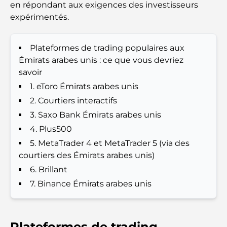
Expériences gastronomiques exceptionnelles à
en répondant aux exigences des investisseurs
Dubaï
expérimentés.
Clubs de plage de Palm Jumeirah : Guide complet
Plateformes de trading populaires aux
2026
Émirats arabes unis : ce que vous devriez
savoir
Restaurants italiens du centre-ville de Dubaï : un
avant-goût d'Italie au cœur de la ville
1. eToro Émirats arabes unis
2. Courtiers interactifs
Les 7 meilleures salles de sport de Dubai Hills : le
3. Saxo Bank Émirats arabes unis
summum du fitness
4. Plus500
5. MetaTrader 4 et MetaTrader 5 (via des
Le guide ultime des restaurants gastronomiques
courtiers des Émirats arabes unis)
de Palm Jumeirah
6. Brillant
7. Binance Émirats arabes unis
Découvrez les meilleurs petits-déjeuners de
Business Bay, à Dubaï.
Hôpitaux publics à Dubaï : des soins de santé
Plateformes de trading