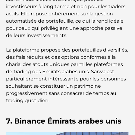
investisseurs à long terme et non pour les traders
actifs. Elle repose entièrement sur la gestion
Les 10 pays les plus riches du monde
automatisée de portefeuille, ce qui la rend idéale
pour ceux qui privilégient une approche passive
de leurs investissements.
Activités à faire avec des enfants à Dubaï : un
guide complet pour les familles
La plateforme propose des portefeuilles diversifiés,
des frais réduits et des options conformes à la
Les meilleurs complexes hôteliers balnéaires de
Dubaï pour une escapade de luxe
charia, des atouts uniques parmi les plateformes
de trading des Émirats arabes unis. Sarwa est
particulièrement intéressante pour les personnes
Lieux romantiques à Dubaï pour des moments
inoubliables
souhaitant se constituer un patrimoine
progressivement sans consacrer de temps au
trading quotidien.
Les meilleures options de séjour à Dubaï : Hôtels
et complexes hôteliers de premier plan
7. Binance Émirats arabes unis
Meilleurs restaurants pour un déjeuner d'affaires
au DIFC