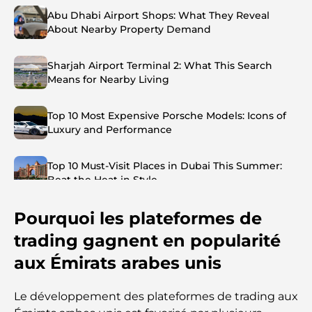
Abu Dhabi Airport Shops: What They Reveal
About Nearby Property Demand
Sharjah Airport Terminal 2: What This Search
Means for Nearby Living
Top 10 Most Expensive Porsche Models: Icons of
Luxury and Performance
Top 10 Must-Visit Places in Dubai This Summer:
Beat the Heat in Style
Pourquoi les plateformes de
Top 7 Busiest Airports in the World: Hub of Global
Travel
trading gagnent en popularité
aux Émirats arabes unis
Abu Dhabi vs Dubai: A Practical Comparison for
Investors and Residents
Le développement des plateformes de trading aux