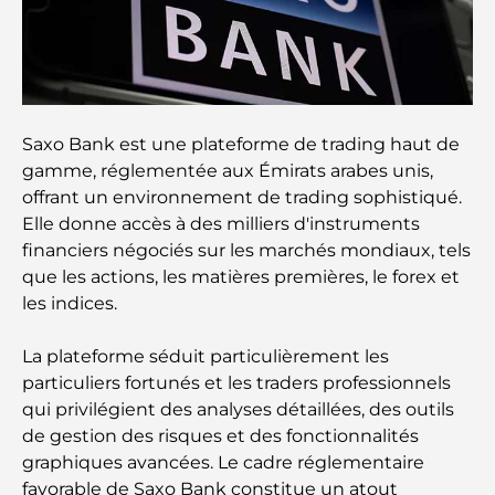
Les meilleures écoles de Dubai Marina : un guide
adapté aux familles
Restaurants à Dubai Hills : Les meilleures adresses
Saxo Bank est une plateforme de trading haut de
gourmandes d’un quartier en pleine expansion
gamme, réglementée aux Émirats arabes unis,
offrant un environnement de trading sophistiqué.
Les meilleurs parcours de golf de championnat à
Elle donne accès à des milliers d'instruments
Dubaï
financiers négociés sur les marchés mondiaux, tels
que les actions, les matières premières, le forex et
Résidences en bord de mer à Dubaï : le luxe au
les indices.
bord de la mer
La plateforme séduit particulièrement les
Les meilleures banques de Dubaï pour les
particuliers fortunés et les traders professionnels
expatriés : un guide bancaire complet
qui privilégient des analyses détaillées, des outils
de gestion des risques et des fonctionnalités
Le pays le plus cher du monde : un classement
graphiques avancées. Le cadre réglementaire
mondial des coûts
favorable de Saxo Bank constitue un atout