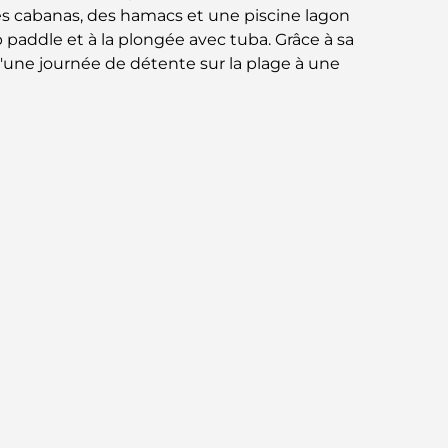
norme pour la vie intégrée à Dubaï
s cabanas, des hamacs et une piscine lagon
paddle et à la plongée avec tuba. Grâce à sa
Maisons conformes au Vastu : Guide
 d'une journée de détente sur la plage à une
pratique pour créer équilibre et harmonie
Les meilleures entreprises d'aménagement
paysager à Dubaï : Transformer vos espaces
extérieurs
Les meilleures entreprises de
déménagement à Dubaï : un guide complet
Palm Jebel Ali contre Palm Jumeirah : une
comparaison claire pour les acheteurs
immobiliers avisés
Découvrez Moon Island Dubai : votre guide
ultime
À la découverte des sites historiques de