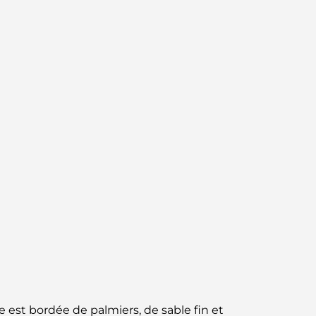
circuit gastronomique inoubliable
Découverte des restaurants de Jumeirah
Golf Estates : un guide culinaire
Dubai Horse Racing: Where Tradition Meets
Global Competition
Cafés à Palm Jumeirah : Guide des meilleurs
cafés et lieux de vie de l’île
Les meilleurs petits-déjeuners de Dubaï :
Ma sélection pour 2026
Comment obtenir un prêt immobilier à
Dubaï : le guide ultime
Plan directeur de Tilal Al Ghaf : une nouvelle
e est bordée de palmiers, de sable fin et