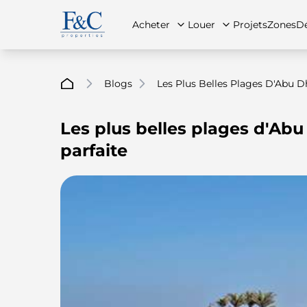
Acheter
Louer
Projets
Zones
Dé
Blogs
Les Plus Belles Plages D'Abu D
Les plus belles plages d'Ab
À propos de nous
Toutes les propriétés
Toutes les propriétés
Contac
App
parfaite