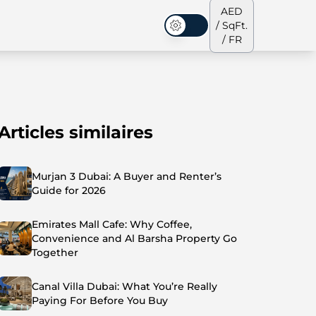
AED
/ SqFt.
Mode sombre
/ FR
Articles similaires
s de ville
Notre équipe
Penthouses
Penthouses
Murjan 3 Dubai: A Buyer and Renter’s
Guide for 2026
Emirates Mall Cafe: Why Coffee,
Convenience and Al Barsha Property Go
Together
Canal Villa Dubai: What You’re Really
Paying For Before You Buy