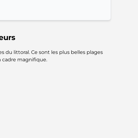
parfait mélange de saveurs et de paysages
Restaurants avec vue sur le Burj Al Arab :
Expériences gastronomiques
exceptionnelles à Dubaï
eurs
Clubs de plage de Palm Jumeirah : Guide
 du littoral. Ce sont les plus belles plages
complet 2026
n cadre magnifique.
Restaurants italiens du centre-ville de Dubaï
: un avant-goût d'Italie au cœur de la ville
Les 7 meilleures salles de sport de Dubai
Hills : le summum du fitness
Le guide ultime des restaurants
gastronomiques de Palm Jumeirah
Découvrez les meilleurs petits-déjeuners de