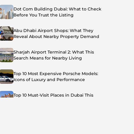
Dot Com Building Dubai: What to Check
Before You Trust the Listing
Abu Dhabi Airport Shops: What They
Reveal About Nearby Property Demand
Sharjah Airport Terminal 2: What This
Search Means for Nearby Living
Top 10 Most Expensive Porsche Models:
Icons of Luxury and Performance
Top 10 Must-Visit Places in Dubai This
Summer: Beat the Heat in Style
Top 7 Busiest Airports in the World: Hub of
Global Travel