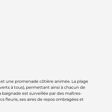
Jumeirah : une balade placée sous le signe
du luxe et des panoramas.
Meilleurs quartiers où vivre en famille à
Dubaï : découvrez les meilleures options
Hôtels 5 étoiles à Dubaï : un luxe inégalé
pour chaque voyageur
Que faire dans le centre-ville de Dubaï :
votre guide ultime
Les meilleurs iftars à Dubaï : 7 adresses
incontournables pour un repas de Ramadan
bi et une promenade côtière animée. La plage
mémorable
uverts à tous), permettant ainsi à chacun de
a baignade est surveillée par des maîtres-
Cafés à Business Bay : l’alliance parfaite du
café et de la convivialité
rcs fleuris, ses aires de repos ombragées et
Restaurants étoilés Michelin à Dubaï : un