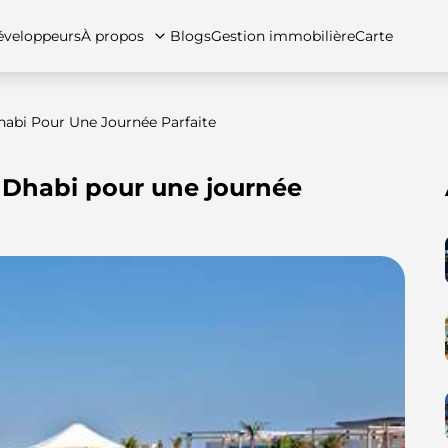
veloppeurs
À propos
Blogs
Gestion immobilière
Carte
habi Pour Une Journée Parfaite
u Dhabi pour une journée
tez-nous
artements
Appartements
Carrières
Villas
Villas
Maisons de ville
FAQs
Maison