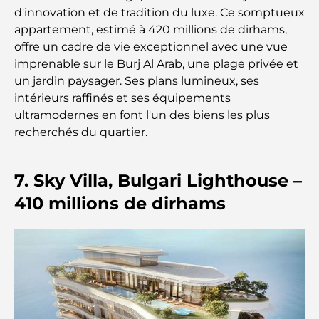
Lieux romantiques à Dubaï pour des moments
d'innovation et de tradition du luxe. Ce somptueux
inoubliables
appartement, estimé à 420 millions de dirhams,
offre un cadre de vie exceptionnel avec une vue
Les meilleures options de séjour à Dubaï : Hôtels
imprenable sur le Burj Al Arab, une plage privée et
et complexes hôteliers de premier plan
un jardin paysager. Ses plans lumineux, ses
intérieurs raffinés et ses équipements
Meilleurs restaurants pour un déjeuner d'affaires
ultramodernes en font l'un des biens les plus
au DIFC
recherchés du quartier.
Les marques de vêtements les plus chères au
7. Sky Villa, Bulgari Lighthouse –
monde
410 millions de dirhams
Architecture ottomane : un riche héritage d'art,
de culture et d'empire
Comment choisir un conseiller financier à Dubaï ?
Les jets privés les plus chers : immersion dans