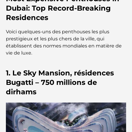
Dubai: Top Record-Breaking
Les meilleurs restaurants indiens de Dubaï : un
voyage culinaire
Residences
Découvrez la promenade de Palm Jumeirah : une
Voici quelques-uns des penthouses les plus
balade placée sous le signe du luxe et des
prestigieux et les plus chers de la ville, qui
panoramas.
établissent des normes mondiales en matière de
vie de luxe.
Meilleurs quartiers où vivre en famille à Dubaï :
découvrez les meilleures options
1. Le Sky Mansion, résidences
Hôtels 5 étoiles à Dubaï : un luxe inégalé pour
Bugatti – 750 millions de
chaque voyageur
dirhams
Que faire dans le centre-ville de Dubaï : votre
guide ultime
Les meilleurs iftars à Dubaï : 7 adresses
incontournables pour un repas de Ramadan
mémorable