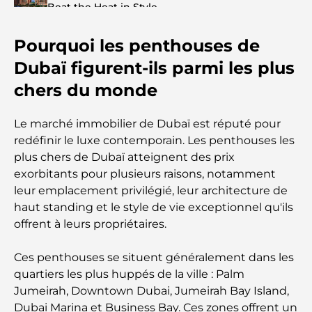
Beat the Heat in Style
Pourquoi les penthouses de
Top 7 Busiest Airports in the World: Hub of Global
Travel
Dubaï figurent-ils parmi les plus
chers du monde
Abu Dhabi vs Dubai: A Practical Comparison for
Investors and Residents
Le marché immobilier de Dubaï est réputé pour
redéfinir le luxe contemporain. Les penthouses les
Best Schools in Downtown Dubai: A Guide for
plus chers de Dubaï atteignent des prix
Families
exorbitants pour plusieurs raisons, notamment
leur emplacement privilégié, leur architecture de
Que faire à Dubaï en été : le guide ultime pour
haut standing et le style de vie exceptionnel qu'ils
profiter de la chaleur
offrent à leurs propriétaires.
Cadeaux de luxe pour hommes : des idées de
Ces penthouses se situent généralement dans les
présents attentionnés et intemporels
quartiers les plus huppés de la ville : Palm
Jumeirah, Downtown Dubai, Jumeirah Bay Island,
Écoles à proximité de Palm Jumeirah : un guide
Dubai Marina et Business Bay. Ces zones offrent un
complet pour les familles