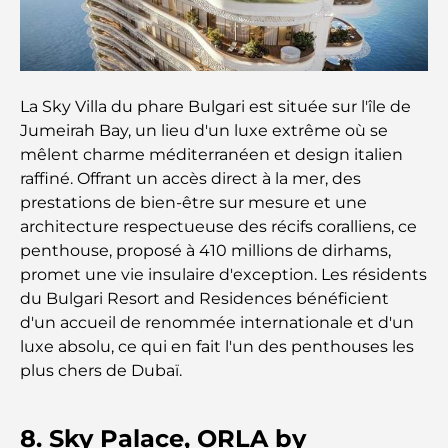
l'univers du luxe aéronautique des milliardaires
Les bagues de fiançailles les plus chères du
monde
La Sky Villa du phare Bulgari est située sur l'île de
Jumeirah Bay, un lieu d'un luxe extrême où se
Écoles indiennes à Dubaï : Le guide ultime pour
mêlent charme méditerranéen et design italien
les parents
raffiné. Offrant un accès direct à la mer, des
prestations de bien-être sur mesure et une
Découverte des sites emblématiques d'Abu Dhabi
architecture respectueuse des récifs coralliens, ce
penthouse, proposé à 410 millions de dirhams,
promet une vie insulaire d'exception. Les résidents
Écoles à Abou Dhabi : Le guide ultime des
du Bulgari Resort and Residences bénéficient
meilleures écoles de la capitale
d'un accueil de renommée internationale et d'un
luxe absolu, ce qui en fait l'un des penthouses les
Restaurants à Abou Dhabi : un tour savoureux de
plus chers de Dubaï.
la capitale
Gyms in Abu Dhabi: Your Guide to the Best
8. Sky Palace, ORLA by