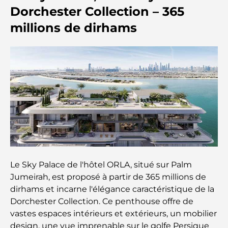
Fitness Spots in the City
Dorchester Collection – 365
millions de dirhams
Centres commerciaux à Abou Dhabi : votre guide
des meilleurs endroits pour faire du shopping en
ville
Les plus belles plages d'Abu Dhabi pour une
journée parfaite
Les îles incontournables d'Abu Dhabi à découvrir
Les meilleurs endroits à visiter gratuitement à
Abou Dhabi
Le Sky Palace de l'hôtel ORLA, situé sur Palm
Jumeirah, est proposé à partir de 365 millions de
Les meilleures voitures électriques de luxe :
dirhams et incarne l'élégance caractéristique de la
redéfinir la conduite moderne
Dorchester Collection. Ce penthouse offre de
vastes espaces intérieurs et extérieurs, un mobilier
Immobilier à Dubaï et à Abou Dhabi :
design, une vue imprenable sur le golfe Persique
Comparaison des marchés de l’immobilier de luxe