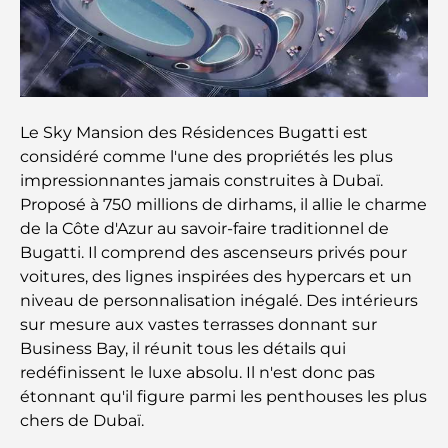
Cafés à Business Bay : l’alliance parfaite du café et
de la convivialité
Restaurants étoilés Michelin à Dubaï : un circuit
gastronomique inoubliable
Le Sky Mansion des Résidences Bugatti est
considéré comme l'une des propriétés les plus
Découverte des restaurants de Jumeirah Golf
impressionnantes jamais construites à Dubaï.
Estates : un guide culinaire
Proposé à 750 millions de dirhams, il allie le charme
de la Côte d'Azur au savoir-faire traditionnel de
Dubai Horse Racing: Where Tradition Meets
Bugatti. Il comprend des ascenseurs privés pour
Global Competition
voitures, des lignes inspirées des hypercars et un
niveau de personnalisation inégalé. Des intérieurs
Cafés à Palm Jumeirah : Guide des meilleurs cafés
sur mesure aux vastes terrasses donnant sur
et lieux de vie de l’île
Business Bay, il réunit tous les détails qui
redéfinissent le luxe absolu. Il n'est donc pas
Les meilleurs petits-déjeuners de Dubaï : Ma
étonnant qu'il figure parmi les penthouses les plus
sélection pour 2026
chers de Dubaï.