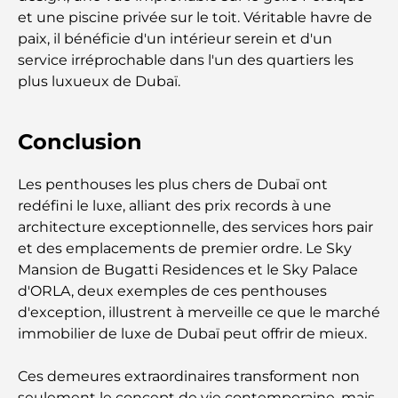
et une piscine privée sur le toit. Véritable havre de
paix, il bénéficie d'un intérieur serein et d'un
À la découverte des marques de montres les plus
service irréprochable dans l'un des quartiers les
chères au monde
plus luxueux de Dubaï.
Les quartiers les plus chers de Dubaï pour vivre
dans le luxe
Conclusion
Les célébrités internationales les plus en vue qui
Les penthouses les plus chers de Dubaï ont
vivent à Dubaï
redéfini le luxe, alliant des prix records à une
architecture exceptionnelle, des services hors pair
Les meilleurs restaurants avec vue sur le Burj
et des emplacements de premier ordre. Le Sky
Khalifa pour une expérience culinaire mémorable
Mansion de Bugatti Residences et le Sky Palace
d'ORLA, deux exemples de ces penthouses
Écoles américaines à Dubaï : Guide complet pour
d'exception, illustrent à merveille ce que le marché
les parents
immobilier de luxe de Dubaï peut offrir de mieux.
Activités divertissantes à Dubaï pour adultes : les
Ces demeures extraordinaires transforment non
meilleures façons de profiter de la ville
seulement le concept de vie contemporaine, mais