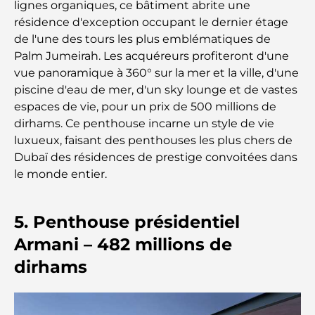
lignes organiques, ce bâtiment abrite une
un guide pour les investisseurs modernes
résidence d'exception occupant le dernier étage
de l'une des tours les plus emblématiques de
Family Beach Club Dubai : Là où divertissement et
Palm Jumeirah. Les acquéreurs profiteront d'une
détente se rencontrent
vue panoramique à 360° sur la mer et la ville, d'une
piscine d'eau de mer, d'un sky lounge et de vastes
Les meilleures écoles IB à Dubaï : un guide
espaces de vie, pour un prix de 500 millions de
complet pour les parents
dirhams. Ce penthouse incarne un style de vie
luxueux, faisant des penthouses les plus chers de
Plan directeur de Dubai Hills : une vision pour la
Dubaï des résidences de prestige convoitées dans
vie communautaire moderne
le monde entier.
Restaurant de l'Opéra de Dubaï : Quand la
gastronomie rencontre la culture
5. Penthouse présidentiel
Armani – 482 millions de
Les marques de costumes les plus chères qui
définissent le luxe sur mesure
dirhams
Restaurants de J1 Beach : la nouvelle destination
gastronomique de luxe à Dubaï