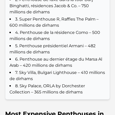
Binghatti, résidences Jacob & Co. – 750
Le guide ultime des restaurants gastronomiques
millions de dirhams
de Palm Jumeirah
3. Super Penthouse R, Raffles The Palm –
600 millions de dirhams
Découvrez les meilleurs petits-déjeuners de
4. Penthouse de la résidence Como – 500
Business Bay, à Dubaï.
millions de dirhams
5. Penthouse présidentiel Armani – 482
Hôpitaux publics à Dubaï : des soins de santé
millions de dirhams
complets pour tous
6. Penthouse au dernier étage du Marsa Al
Arab – 420 millions de dirhams
Lamborghini les plus chères jamais construites : la
liste ultime des collectionneurs
7. Sky Villa, Bulgari Lighthouse – 410 millions
de dirhams
L'école GEMS la plus chère de Dubaï : un guide
8. Sky Palace, ORLA by Dorchester
complet pour les parents
Collection – 365 millions de dirhams
Les meilleures écoles près de Damac Hills 2 : un
guide pour les familles
Most Expensive Penthouses in