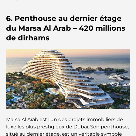
Safari de luxe d'une nuit dans le désert de Dubaï :
une escapade haut de gamme
6. Penthouse au dernier étage
du Marsa Al Arab – 420 millions
Les voitures les plus chères de Tesla : l'innovation
de dirhams
au service de la performance
Restaurants Al Wasl : les restaurants les plus
célèbres de Dubaï
Les 10 pays les plus riches du monde
Activités à faire avec des enfants à Dubaï : un
guide complet pour les familles
Les meilleurs complexes hôteliers balnéaires de
Marsa Al Arab est l'un des projets immobiliers de
Dubaï pour une escapade de luxe
luxe les plus prestigieux de Dubaï. Son penthouse,
situé au dernier étage, est un véritable symbole