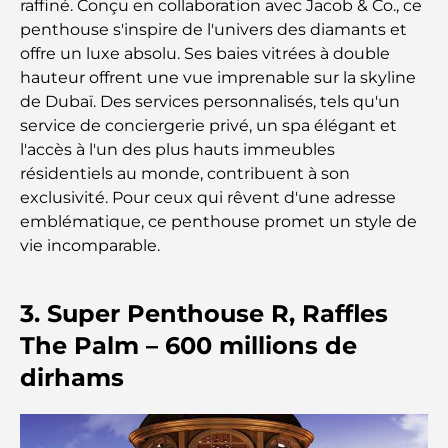
raffiné. Conçu en collaboration avec Jacob & Co., ce
penthouse s'inspire de l'univers des diamants et
Découvrez Moon Island Dubai : votre guide ultime
offre un luxe absolu. Ses baies vitrées à double
hauteur offrent une vue imprenable sur la skyline
À la découverte des sites historiques de Dubaï : un
de Dubaï. Des services personnalisés, tels qu'un
voyage à travers le temps
service de conciergerie privé, un spa élégant et
l'accès à l'un des plus hauts immeubles
Les 7 meilleurs restaurants de Dubai Creek
résidentiels au monde, contribuent à son
Harbour où dîner
exclusivité. Pour ceux qui rêvent d'une adresse
emblématique, ce penthouse promet un style de
Les meilleures écoles de Dubai Marina : un guide
vie incomparable.
adapté aux familles
3. Super Penthouse R, Raffles
Restaurants à Dubai Hills : Les meilleures adresses
gourmandes d’un quartier en pleine expansion
The Palm – 600 millions de
dirhams
Les meilleurs parcours de golf de championnat à
Dubaï