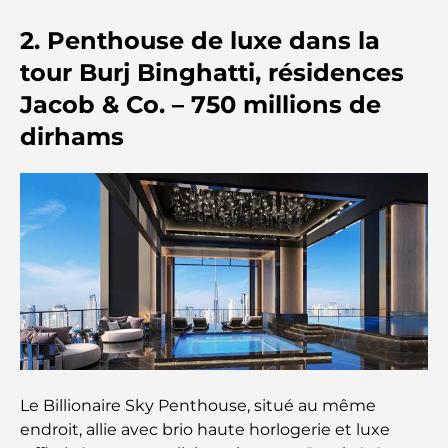
Comment obtenir un prêt immobilier à Dubaï : le
2. Penthouse de luxe dans la
guide ultime
tour Burj Binghatti, résidences
Plan directeur de Tilal Al Ghaf : une nouvelle
Jacob & Co. – 750 millions de
norme pour la vie intégrée à Dubaï
dirhams
Maisons conformes au Vastu : Guide pratique pour
créer équilibre et harmonie
Les meilleures entreprises d'aménagement
paysager à Dubaï : Transformer vos espaces
extérieurs
Les meilleures entreprises de déménagement à
Dubaï : un guide complet
Palm Jebel Ali contre Palm Jumeirah : une
Le Billionaire Sky Penthouse, situé au même
comparaison claire pour les acheteurs immobiliers
avisés
endroit, allie avec brio haute horlogerie et luxe