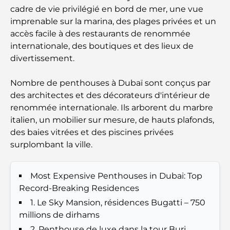
cadre de vie privilégié en bord de mer, une vue
imprenable sur la marina, des plages privées et un
Les meilleurs hôtels de Business Bay, à Dubaï :
accès facile à des restaurants de renommée
votre guide ultime
internationale, des boutiques et des lieux de
divertissement.
Les meilleurs cafés avec vue à Dubaï : un parfait
mélange de saveurs et de paysages
Nombre de penthouses à Dubaï sont conçus par
des architectes et des décorateurs d'intérieur de
Restaurants avec vue sur le Burj Al Arab :
Expériences gastronomiques exceptionnelles à
renommée internationale. Ils arborent du marbre
Dubaï
italien, un mobilier sur mesure, de hauts plafonds,
des baies vitrées et des piscines privées
Clubs de plage de Palm Jumeirah : Guide complet
surplombant la ville.
2026
Most Expensive Penthouses in Dubai: Top
Restaurants italiens du centre-ville de Dubaï : un
Record-Breaking Residences
avant-goût d'Italie au cœur de la ville
1. Le Sky Mansion, résidences Bugatti – 750
millions de dirhams
Les 7 meilleures salles de sport de Dubai Hills : le
summum du fitness
2. Penthouse de luxe dans la tour Burj