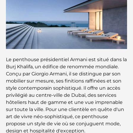
Les montres Rolex les plus chères jamais vendues
Crèches à Dubai Hills : Guide pour les parents
A Brief Guide to Buying Property in Dubai (2025-
Le penthouse présidentiel Armani est situé dans la
26)
Burj Khalifa, un édifice de renommée mondiale.
Conçu par Giorgio Armani, il se distingue par son
Les meilleurs cafés du centre-ville de Dubaï : le
mobilier sur mesure, ses finitions raffinées et son
guide complet des amateurs de café
style contemporain sophistiqué. Il offre un accès
privilégié au centre-ville de Dubaï, des services
Les Mercedes les plus chères jamais créées
hôteliers haut de gamme et une vue imprenable
sur toute la ville. Pour une clientèle en quête d'un
art de vivre néo-sophistiqué, ce penthouse
Déménager à Dubaï depuis l'Australie : Guide
propose un style de vie où se conjuguent mode,
complet du déménagement
design et hospitalité d'exception.