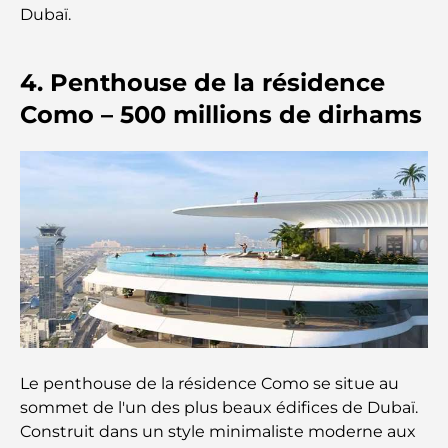
Les meilleurs centres commerciaux de Dubaï pour
Dubaï.
le shopping et les loisirs
4. Penthouse de la résidence
Que faire au DIFC : explorez le quartier le plus
dynamique de Dubaï
Como – 500 millions de dirhams
Cartes de crédit aux Émirats arabes unis : un guide
complet pour dépenser intelligemment
Hôpital du DIFC : des soins médicaux de classe
mondiale à Dubaï
Rarest Car in the World: Automotive Legends
Beyond Price
Salles de sport au DIFC : quand le fitness
Le penthouse de la résidence Como se situe au
rencontre le style de vie professionnel
sommet de l'un des plus beaux édifices de Dubaï.
Construit dans un style minimaliste moderne aux
Plateformes de trading aux Émirats arabes unis :