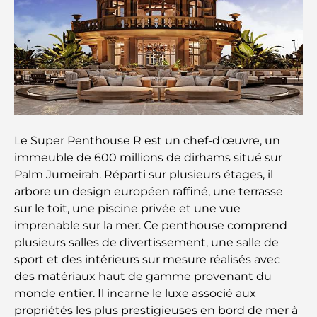
Résidences en bord de mer à Dubaï : le luxe au
bord de la mer
Les meilleures banques de Dubaï pour les
expatriés : un guide bancaire complet
Le pays le plus cher du monde : un classement
mondial des coûts
Le Super Penthouse R est un chef-d'œuvre, un
immeuble de 600 millions de dirhams situé sur
Les meilleurs restaurants de steak à Dubaï : un
guide pour les amateurs de viande
Palm Jumeirah. Réparti sur plusieurs étages, il
arbore un design européen raffiné, une terrasse
sur le toit, une piscine privée et une vue
A Brief Guide to Buying Property in Dubai (2025-
26)
imprenable sur la mer. Ce penthouse comprend
plusieurs salles de divertissement, une salle de
Guide des salles de sport de Damac Hills : Les
sport et des intérieurs sur mesure réalisés avec
meilleures options de remise en forme à Damac
des matériaux haut de gamme provenant du
Hills et aux alentours
monde entier. Il incarne le luxe associé aux
propriétés les plus prestigieuses en bord de mer à