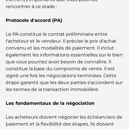
Découverte des sites emblématiques d'Abu Dhabi
rencontrer à ce stade :
Protocole d'accord (PA)
Écoles à Abou Dhabi : Le guide ultime des
meilleures écoles de la capitale
Le PA constitue le contrat préliminaire entre
l'acheteur et le vendeur. Il précise le prix d'achat
Restaurants à Abou Dhabi : un tour savoureux de
convenu et les modalités de paiement. Il inclut
la capitale
également les informations essentielles sur le bien
que vous pourriez avoir besoin de connaître. Il
Gyms in Abu Dhabi: Your Guide to the Best
constitue la base du compromis de vente. Il est
Fitness Spots in the City
signé une fois les négociations terminées. Cette
étape garantit que les deux parties s'accordent sur
Centres commerciaux à Abou Dhabi : votre guide
des meilleurs endroits pour faire du shopping en
les termes de la transaction immobilière.
ville
Les fondamentaux de la négociation
Les plus belles plages d'Abu Dhabi pour une
journée parfaite
Les acheteurs doivent négocier les échéanciers de
paiement et la flexibilité des étapes. Ils doivent