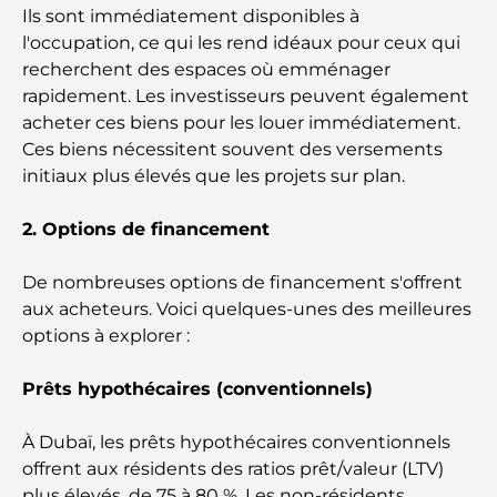
Ils sont immédiatement disponibles à
l'occupation, ce qui les rend idéaux pour ceux qui
Hôtels 5 étoiles à Dubaï : un luxe inégalé pour
recherchent des espaces où emménager
chaque voyageur
rapidement. Les investisseurs peuvent également
acheter ces biens pour les louer immédiatement.
Que faire dans le centre-ville de Dubaï : votre
Ces biens nécessitent souvent des versements
guide ultime
initiaux plus élevés que les projets sur plan.
Les meilleurs iftars à Dubaï : 7 adresses
incontournables pour un repas de Ramadan
2. Options de financement
mémorable
De nombreuses options de financement s'offrent
Cafés à Business Bay : l’alliance parfaite du café et
aux acheteurs. Voici quelques-unes des meilleures
de la convivialité
options à explorer :
Restaurants étoilés Michelin à Dubaï : un circuit
Prêts hypothécaires (conventionnels)
gastronomique inoubliable
À Dubaï, les prêts hypothécaires conventionnels
Découverte des restaurants de Jumeirah Golf
offrent aux résidents des ratios prêt/valeur (LTV)
Estates : un guide culinaire
plus élevés, de 75 à 80 %. Les non-résidents