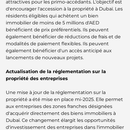
attractives pour les primo-accédants. L'objectif est
Hôpital du DIFC : des soins médicaux de classe
d'encourager l'accession à la propriété à Dubaï. Les
mondiale à Dubaï
résidents éligibles qui achètent un bien
immobilier de moins de 5 millions d'AED
Rarest Car in the World: Automotive Legends
bénéficient de prix préférentiels. Ils peuvent
Beyond Price
également bénéficier de réductions de frais et de
modalités de paiement flexibles. Ils peuvent
Salles de sport au DIFC : quand le fitness
également bénéficier d'un accès anticipé aux
rencontre le style de vie professionnel
lancements de nouveaux projets.
Plateformes de trading aux Émirats arabes unis :
Actualisation de la réglementation sur la
un guide pour les investisseurs modernes
propriété des entreprises
Family Beach Club Dubai : Là où divertissement et
Une mise à jour de la réglementation sur la
détente se rencontrent
propriété a été mise en place mi-2025. Elle permet
aux entreprises des zones franches désignées
Les meilleures écoles IB à Dubaï : un guide
d'acquérir directement des biens immobiliers à
complet pour les parents
Dubaï. Ce changement élargit les opportunités
d'investissement des entreprises dans l'immobilier
Plan directeur de Dubai Hills : une vision pour la