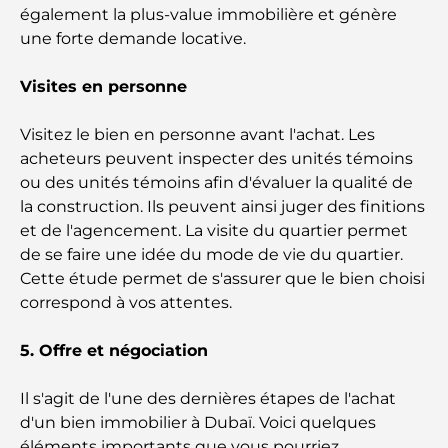
également la plus-value immobilière et génère
Les marques de vêtements les plus chères au
une forte demande locative.
monde
Visites en personne
Architecture ottomane : un riche héritage d'art,
de culture et d'empire
Visitez le bien en personne avant l'achat. Les
acheteurs peuvent inspecter des unités témoins
Comment choisir un conseiller financier à Dubaï ?
ou des unités témoins afin d'évaluer la qualité de
la construction. Ils peuvent ainsi juger des finitions
et de l'agencement. La visite du quartier permet
Les jets privés les plus chers : immersion dans
de se faire une idée du mode de vie du quartier.
l'univers du luxe aéronautique des milliardaires
Cette étude permet de s'assurer que le bien choisi
correspond à vos attentes.
Les bagues de fiançailles les plus chères du
monde
5. Offre et négociation
Écoles indiennes à Dubaï : Le guide ultime pour
Il s'agit de l'une des dernières étapes de l'achat
les parents
d'un bien immobilier à Dubaï. Voici quelques
éléments importants que vous pourriez