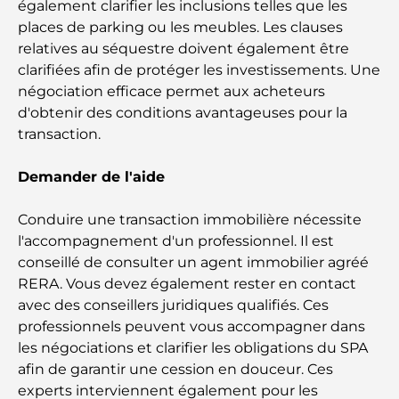
également clarifier les inclusions telles que les
Les îles incontournables d'Abu Dhabi à découvrir
places de parking ou les meubles. Les clauses
relatives au séquestre doivent également être
Les meilleurs endroits à visiter gratuitement à
clarifiées afin de protéger les investissements. Une
Abou Dhabi
négociation efficace permet aux acheteurs
d'obtenir des conditions avantageuses pour la
Les meilleures voitures électriques de luxe :
transaction.
redéfinir la conduite moderne
Demander de l'aide
Immobilier à Dubaï et à Abou Dhabi :
Comparaison des marchés de l’immobilier de luxe
Conduire une transaction immobilière nécessite
l'accompagnement d'un professionnel. Il est
À la découverte des marques de montres les plus
conseillé de consulter un agent immobilier agréé
chères au monde
RERA. Vous devez également rester en contact
avec des conseillers juridiques qualifiés. Ces
Les quartiers les plus chers de Dubaï pour vivre
professionnels peuvent vous accompagner dans
dans le luxe
les négociations et clarifier les obligations du SPA
afin de garantir une cession en douceur. Ces
Les célébrités internationales les plus en vue qui
experts interviennent également pour les