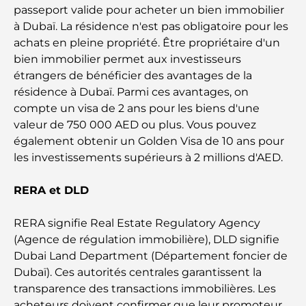
passeport valide pour acheter un bien immobilier
Les meilleures écoles de Dubai Marina : un guide
à Dubaï. La résidence n'est pas obligatoire pour les
adapté aux familles
achats en pleine propriété. Être propriétaire d'un
bien immobilier permet aux investisseurs
Restaurants à Dubai Hills : Les meilleures adresses
étrangers de bénéficier des avantages de la
gourmandes d’un quartier en pleine expansion
résidence à Dubaï. Parmi ces avantages, on
compte un visa de 2 ans pour les biens d'une
Les meilleurs parcours de golf de championnat à
valeur de 750 000 AED ou plus. Vous pouvez
Dubaï
également obtenir un Golden Visa de 10 ans pour
les investissements supérieurs à 2 millions d'AED.
Résidences en bord de mer à Dubaï : le luxe au
bord de la mer
RERA et DLD
Les meilleures banques de Dubaï pour les
RERA signifie Real Estate Regulatory Agency
expatriés : un guide bancaire complet
(Agence de régulation immobilière), DLD signifie
Dubai Land Department (Département foncier de
Le pays le plus cher du monde : un classement
Dubaï). Ces autorités centrales garantissent la
mondial des coûts
transparence des transactions immobilières. Les
acheteurs doivent confirmer que leur promoteur