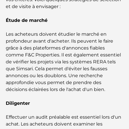
26)
et de visite à envisager :
Les meilleurs cafés du centre-ville de Dubaï : le
Étude de marché
guide complet des amateurs de café
Les acheteurs doivent étudier le marché en
Les Mercedes les plus chères jamais créées
profondeur avant d'acheter. Ils peuvent le faire
grâce à des plateformes d'annonces fiables
comme F&C Properties. Il est également essentiel
Déménager à Dubaï depuis l'Australie : Guide
de vérifier les projets via les systèmes RERA tels
complet du déménagement
que Simsari. Cela permet d'éviter les fausses
annonces ou les doublons. Une recherche
Safari de luxe d'une nuit dans le désert de Dubaï :
approfondie vous permet de prendre des
une escapade haut de gamme
décisions éclairées lors de l'achat d'un bien.
Les voitures les plus chères de Tesla : l'innovation
Diligenter
au service de la performance
Effectuer un audit préalable est essentiel lors d'un
Restaurants Al Wasl : les restaurants les plus
achat. Les acheteurs doivent examiner les
célèbres de Dubaï