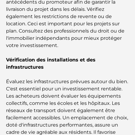
antécédents du promoteur afin de garantir la
livraison du projet dans les délais. Vérifiez
Les 10 pays les plus riches du monde
également les restrictions de revente ou de
location. Ceci est important pour les projets sur
plan. Consultez des professionnels du droit ou de
Activités à faire avec des enfants à Dubaï : un
l'immobilier indépendants pour mieux protéger
guide complet pour les familles
votre investissement.
Les meilleurs complexes hôteliers balnéaires de
Vérification des installations et des
Dubaï pour une escapade de luxe
infrastructures
Lieux romantiques à Dubaï pour des moments
Évaluez les infrastructures prévues autour du bien.
inoubliables
C'est essentiel pour un investissement rentable.
Les acheteurs doivent évaluer les équipements
Les meilleures options de séjour à Dubaï : Hôtels
collectifs, comme les écoles et les hôpitaux. Les
et complexes hôteliers de premier plan
réseaux de transport doivent également être
facilement accessibles. Un emplacement de choix,
Meilleurs restaurants pour un déjeuner d'affaires
doté d'infrastructures performantes, assure un
au DIFC
cadre de vie agréable aux résidents. Il favorise