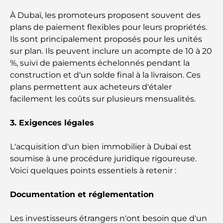
Les meilleures entreprises d'aménagement
À Dubaï, les promoteurs proposent souvent des
paysager à Dubaï : Transformer vos espaces
plans de paiement flexibles pour leurs propriétés.
extérieurs
Ils sont principalement proposés pour les unités
sur plan. Ils peuvent inclure un acompte de 10 à 20
Les meilleures entreprises de déménagement à
%, suivi de paiements échelonnés pendant la
Dubaï : un guide complet
construction et d'un solde final à la livraison. Ces
plans permettent aux acheteurs d'étaler
Palm Jebel Ali contre Palm Jumeirah : une
comparaison claire pour les acheteurs immobiliers
facilement les coûts sur plusieurs mensualités.
avisés
3. Exigences légales
Découvrez Moon Island Dubai : votre guide ultime
L'acquisition d'un bien immobilier à Dubaï est
soumise à une procédure juridique rigoureuse.
À la découverte des sites historiques de Dubaï : un
Voici quelques points essentiels à retenir :
voyage à travers le temps
Documentation et réglementation
Les 7 meilleurs restaurants de Dubai Creek
Harbour où dîner
Les investisseurs étrangers n'ont besoin que d'un