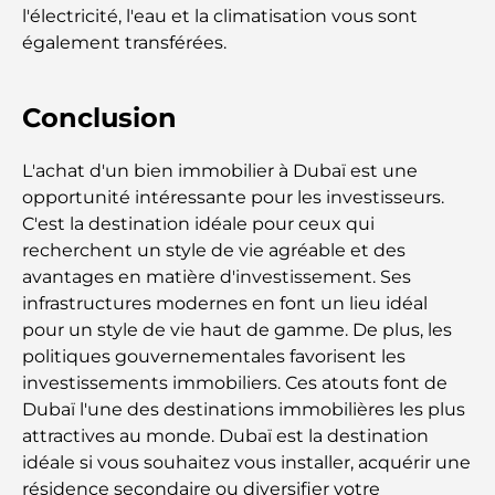
Les meilleurs complexes hôteliers de Dubaï : des
l'électricité, l'eau et la climatisation vous sont
escapades de luxe pour tous les voyageurs
également transférées.
Lieux Instagrammables à Dubaï : les meilleurs
Conclusion
endroits pour des photos époustouflantes
Oberoi Spa Dubai – Une retraite de bien-être
L'achat d'un bien immobilier à Dubaï est une
paisible
opportunité intéressante pour les investisseurs.
C'est la destination idéale pour ceux qui
Mohammed Bin Rashid Library – A New Home for
recherchent un style de vie agréable et des
Knowledge in Dubai
avantages en matière d'investissement. Ses
infrastructures modernes en font un lieu idéal
Les meilleurs hôtels de Jumeirah Beach
pour un style de vie haut de gamme. De plus, les
Residence pour un séjour parfait à Dubaï
politiques gouvernementales favorisent les
investissements immobiliers. Ces atouts font de
Types de biens immobiliers à louer à Dubaï :
Dubaï l'une des destinations immobilières les plus
Guide complet pour les locataires
attractives au monde. Dubaï est la destination
idéale si vous souhaitez vous installer, acquérir une
Hôpitaux Bluewaters : Guide complet des soins de
résidence secondaire ou diversifier votre