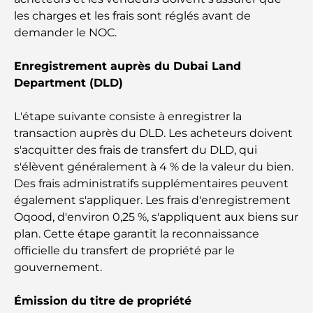
les charges et les frais sont réglés avant de
Qu’est-ce qu’Ejari aux Émirats arabes unis ? Guide
demander le NOC.
complet pour les locataires et les propriétaires
Enregistrement auprès du Dubai Land
Banques internationales à Dubaï : Votre guide
Department (DLD)
complet des services bancaires mondiaux
L'étape suivante consiste à enregistrer la
Bars du centre-ville de Dubaï : Guide complet des
transaction auprès du DLD. Les acheteurs doivent
lieux les plus branchés de la ville
s'acquitter des frais de transfert du DLD, qui
s'élèvent généralement à 4 % de la valeur du bien.
Le plus grand supermarché de Dubaï : un guide
Des frais administratifs supplémentaires peuvent
complet
également s'appliquer. Les frais d'enregistrement
Oqood, d'environ 0,25 %, s'appliquent aux biens sur
Guide complet de l'indice des frais de service à
plan. Cette étape garantit la reconnaissance
Dubaï
officielle du transfert de propriété par le
gouvernement.
Les meilleurs clubs sportifs de Dubaï : quand le
fitness rencontre le style de vie
Émission du titre de propriété