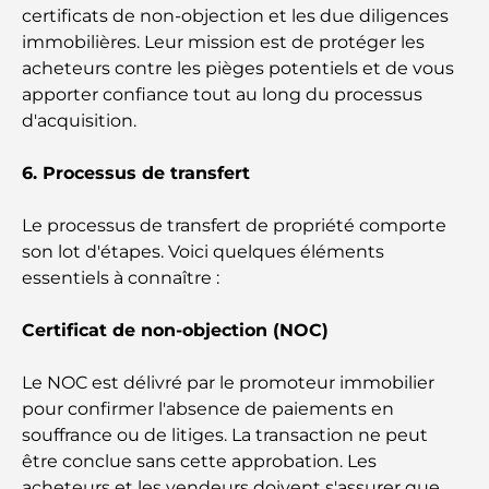
vivent à Dubaï
certificats de non-objection et les due diligences
immobilières. Leur mission est de protéger les
Les meilleurs restaurants avec vue sur le Burj
acheteurs contre les pièges potentiels et de vous
Khalifa pour une expérience culinaire mémorable
apporter confiance tout au long du processus
d'acquisition.
Écoles américaines à Dubaï : Guide complet pour
les parents
6. Processus de transfert
Activités divertissantes à Dubaï pour adultes : les
Le processus de transfert de propriété comporte
meilleures façons de profiter de la ville
son lot d'étapes. Voici quelques éléments
essentiels à connaître :
Bâtiments célèbres de Dubaï : merveilles
architecturales de la ville
Certificat de non-objection (NOC)
Les meilleures écoles de Dubaï pour les expatriés :
Le NOC est délivré par le promoteur immobilier
un guide complet pour les parents
pour confirmer l'absence de paiements en
souffrance ou de litiges. La transaction ne peut
Soins de santé de classe mondiale : les meilleurs
être conclue sans cette approbation. Les
hôpitaux d’Abu Dhabi
acheteurs et les vendeurs doivent s'assurer que