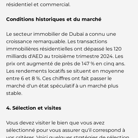
résidentiel et commercial.
vie communautaire moderne
Conditions historiques et du marché
Restaurant de l'Opéra de Dubaï : Quand la
gastronomie rencontre la culture
Le secteur immobilier de Dubaï a connu une
croissance remarquable. Les transactions
Les marques de costumes les plus chères qui
immobilières résidentielles ont dépassé les 120
définissent le luxe sur mesure
milliards d'AED au troisième trimestre 2024. Les
prix ont augmenté de près de 147 % en cinq ans.
Restaurants de J1 Beach : la nouvelle destination
Les rendements locatifs se situent en moyenne
gastronomique de luxe à Dubaï
entre 6 et 8 %. Ces chiffres ont fait passer le
marché d'un état spéculatif à un marché plus
Les montres Rolex les plus chères jamais vendues
stable.
4. Sélection et visites
Crèches à Dubai Hills : Guide pour les parents
Vous devez visiter le bien que vous avez
sélectionné pour vous assurer qu'il correspond à
A Brief Guide to Buying Property in Dubai (2025-
vos critères. Voici quelques stratégies de sélection