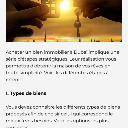
Families
Que faire à Dubaï en été : le guide ultime pour
profiter de la chaleur
Cadeaux de luxe pour hommes : des idées de
présents attentionnés et intemporels
Acheter un bien immobilier à Dubaï implique une
série d'étapes stratégiques. Leur réalisation vous
Écoles à proximité de Palm Jumeirah : un guide
permettra d'obtenir la maison de vos rêves en
complet pour les familles
toute simplicité. Voici les différentes étapes à
retenir :
Les meilleurs hôtels de Business Bay, à Dubaï :
votre guide ultime
1. Types de biens
Les meilleurs cafés avec vue à Dubaï : un parfait
Vous devez connaître les différents types de biens
mélange de saveurs et de paysages
proposés afin de choisir celui qui correspond le
mieux à vos besoins. Voici les options les plus
Restaurants avec vue sur le Burj Al Arab :
Expériences gastronomiques exceptionnelles à
courantes :