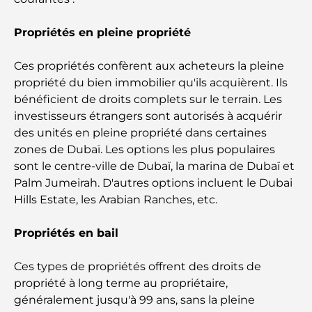
Dubaï
Propriétés en pleine propriété
Clubs de plage de Palm Jumeirah : Guide complet
2026
Ces propriétés confèrent aux acheteurs la pleine
propriété du bien immobilier qu'ils acquièrent. Ils
Restaurants italiens du centre-ville de Dubaï : un
bénéficient de droits complets sur le terrain. Les
avant-goût d'Italie au cœur de la ville
investisseurs étrangers sont autorisés à acquérir
des unités en pleine propriété dans certaines
Les 7 meilleures salles de sport de Dubai Hills : le
zones de Dubaï. Les options les plus populaires
summum du fitness
sont le centre-ville de Dubaï, la marina de Dubaï et
Palm Jumeirah. D'autres options incluent le Dubai
Le guide ultime des restaurants gastronomiques
Hills Estate, les Arabian Ranches, etc.
de Palm Jumeirah
Propriétés en bail
Découvrez les meilleurs petits-déjeuners de
Business Bay, à Dubaï.
Ces types de propriétés offrent des droits de
propriété à long terme au propriétaire,
Hôpitaux publics à Dubaï : des soins de santé
généralement jusqu'à 99 ans, sans la pleine
complets pour tous