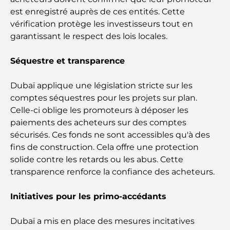
Les meilleurs restaurants de steak à Dubaï : un
est enregistré auprès de ces entités. Cette
guide pour les amateurs de viande
vérification protège les investisseurs tout en
garantissant le respect des lois locales.
A Brief Guide to Buying Property in Dubai (2025-
26)
Séquestre et transparence
Guide des salles de sport de Damac Hills : Les
Dubaï applique une législation stricte sur les
meilleures options de remise en forme à Damac
comptes séquestres pour les projets sur plan.
Hills et aux alentours
Celle-ci oblige les promoteurs à déposer les
paiements des acheteurs sur des comptes
Les meilleurs centres commerciaux de Dubaï pour
sécurisés. Ces fonds ne sont accessibles qu'à des
le shopping et les loisirs
fins de construction. Cela offre une protection
solide contre les retards ou les abus. Cette
Que faire au DIFC : explorez le quartier le plus
transparence renforce la confiance des acheteurs.
dynamique de Dubaï
Initiatives pour les primo-accédants
Cartes de crédit aux Émirats arabes unis : un guide
complet pour dépenser intelligemment
Dubaï a mis en place des mesures incitatives