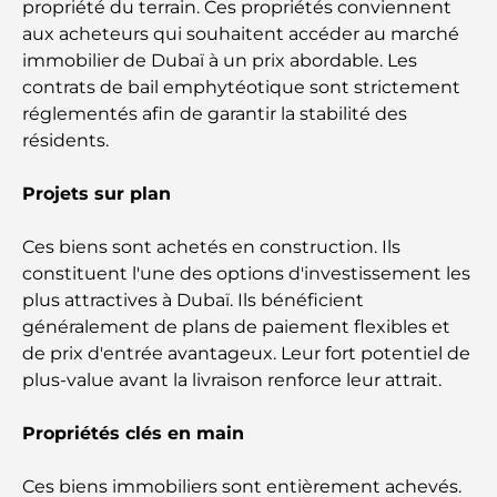
propriété du terrain. Ces propriétés conviennent
aux acheteurs qui souhaitent accéder au marché
Lamborghini les plus chères jamais construites : la
immobilier de Dubaï à un prix abordable. Les
liste ultime des collectionneurs
contrats de bail emphytéotique sont strictement
réglementés afin de garantir la stabilité des
L'école GEMS la plus chère de Dubaï : un guide
résidents.
complet pour les parents
Projets sur plan
Les meilleures écoles près de Damac Hills 2 : un
guide pour les familles
Ces biens sont achetés en construction. Ils
constituent l'une des options d'investissement les
Les meilleurs restaurants indiens de Dubaï : un
plus attractives à Dubaï. Ils bénéficient
voyage culinaire
généralement de plans de paiement flexibles et
de prix d'entrée avantageux. Leur fort potentiel de
Découvrez la promenade de Palm Jumeirah : une
plus-value avant la livraison renforce leur attrait.
balade placée sous le signe du luxe et des
panoramas.
Propriétés clés en main
Meilleurs quartiers où vivre en famille à Dubaï :
Ces biens immobiliers sont entièrement achevés.
découvrez les meilleures options