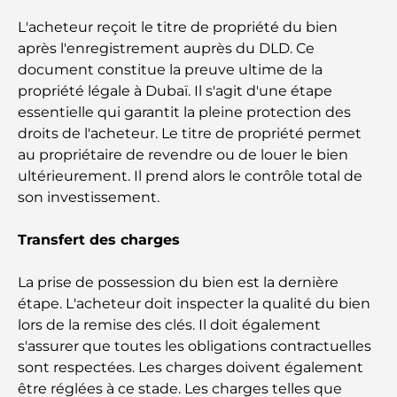
Salles de sport de luxe à Dubaï : découvrez les
L'acheteur reçoit le titre de propriété du bien
destinations fitness les plus exclusives de la ville
après l'enregistrement auprès du DLD. Ce
document constitue la preuve ultime de la
propriété légale à Dubaï. Il s'agit d'une étape
Les penthouses les plus chers de Dubaï
essentielle qui garantit la pleine protection des
droits de l'acheteur. Le titre de propriété permet
Les clubs de golf les plus chers de Dubaï : un
au propriétaire de revendre ou de louer le bien
guide pour golfeurs de luxe
ultérieurement. Il prend alors le contrôle total de
son investissement.
Déménager du Canada à Dubaï : Guide complet
du déménagement
Transfert des charges
Les meilleures écoles du DIFC : un guide pour les
La prise de possession du bien est la dernière
parents à Dubaï
étape. L'acheteur doit inspecter la qualité du bien
lors de la remise des clés. Il doit également
Projets de Zaha Hadid : un aperçu de ses œuvres
s'assurer que toutes les obligations contractuelles
architecturales les plus emblématiques
sont respectées. Les charges doivent également
être réglées à ce stade. Les charges telles que