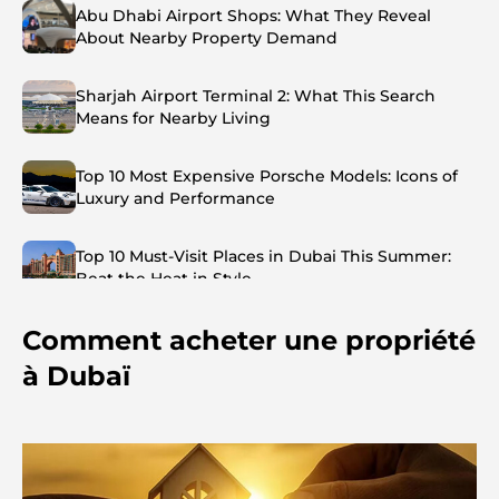
Abu Dhabi Airport Shops: What They Reveal
About Nearby Property Demand
Sharjah Airport Terminal 2: What This Search
Means for Nearby Living
Top 10 Most Expensive Porsche Models: Icons of
Luxury and Performance
Top 10 Must-Visit Places in Dubai This Summer:
Beat the Heat in Style
Comment acheter une propriété
Top 7 Busiest Airports in the World: Hub of Global
Travel
à Dubaï
Abu Dhabi vs Dubai: A Practical Comparison for
Investors and Residents
Best Schools in Downtown Dubai: A Guide for