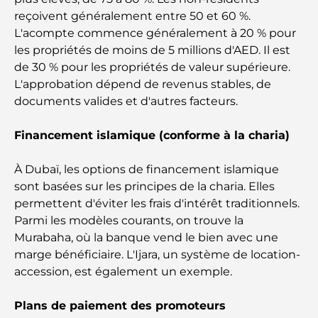
reçoivent généralement entre 50 et 60 %.
Dubai Horse Racing: Where Tradition Meets
L'acompte commence généralement à 20 % pour
Global Competition
les propriétés de moins de 5 millions d'AED. Il est
de 30 % pour les propriétés de valeur supérieure.
Cafés à Palm Jumeirah : Guide des meilleurs cafés
L'approbation dépend de revenus stables, de
et lieux de vie de l’île
documents valides et d'autres facteurs.
Les meilleurs petits-déjeuners de Dubaï : Ma
Financement islamique (conforme à la charia)
sélection pour 2026
À Dubaï, les options de financement islamique
Comment obtenir un prêt immobilier à Dubaï : le
sont basées sur les principes de la charia. Elles
guide ultime
permettent d'éviter les frais d'intérêt traditionnels.
Parmi les modèles courants, on trouve la
Plan directeur de Tilal Al Ghaf : une nouvelle
Murabaha, où la banque vend le bien avec une
norme pour la vie intégrée à Dubaï
marge bénéficiaire. L'Ijara, un système de location-
accession, est également un exemple.
Maisons conformes au Vastu : Guide pratique pour
créer équilibre et harmonie
Plans de paiement des promoteurs