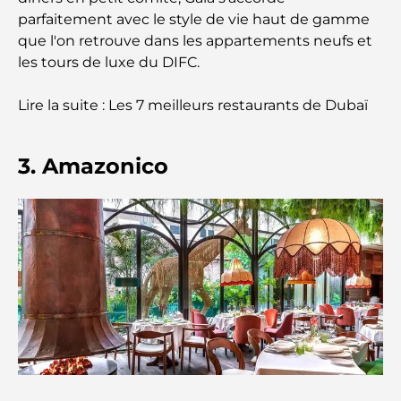
parfaitement avec le style de vie haut de gamme
Lieux romantiques à Dubaï pour des moments
que l'on retrouve dans les appartements neufs et
inoubliables
les tours de luxe du DIFC.
Les meilleures options de séjour à Dubaï : Hôtels
Lire la suite : Les 7 meilleurs restaurants de Dubaï
et complexes hôteliers de premier plan
Meilleurs restaurants pour un déjeuner d'affaires
3. Amazonico
au DIFC
Les marques de vêtements les plus chères au
monde
Architecture ottomane : un riche héritage d'art,
de culture et d'empire
Comment choisir un conseiller financier à Dubaï ?