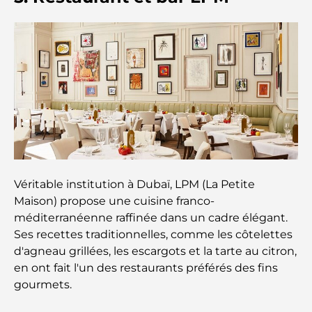
Comparaison des marchés de l’immobilier de luxe
À la découverte des marques de montres les plus
chères au monde
Les quartiers les plus chers de Dubaï pour vivre
dans le luxe
Les célébrités internationales les plus en vue qui
vivent à Dubaï
Véritable institution à Dubaï, LPM (La Petite
Les meilleurs restaurants avec vue sur le Burj
Maison) propose une cuisine franco-
Khalifa pour une expérience culinaire mémorable
méditerranéenne raffinée dans un cadre élégant.
Ses recettes traditionnelles, comme les côtelettes
Écoles américaines à Dubaï : Guide complet pour
d'agneau grillées, les escargots et la tarte au citron,
les parents
en ont fait l'un des restaurants préférés des fins
gourmets.
Activités divertissantes à Dubaï pour adultes : les
meilleures façons de profiter de la ville