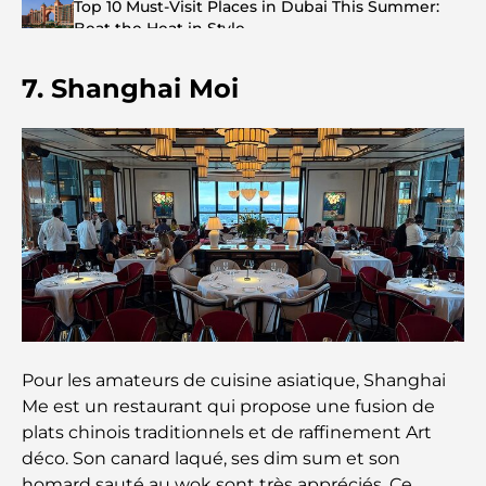
Top 10 Must-Visit Places in Dubai This Summer:
Beat the Heat in Style
7. Shanghai Moi
Top 7 Busiest Airports in the World: Hub of Global
Travel
Abu Dhabi vs Dubai: A Practical Comparison for
Investors and Residents
Best Schools in Downtown Dubai: A Guide for
Families
Que faire à Dubaï en été : le guide ultime pour
profiter de la chaleur
Pour les amateurs de cuisine asiatique, Shanghai
Cadeaux de luxe pour hommes : des idées de
Me est un restaurant qui propose une fusion de
présents attentionnés et intemporels
plats chinois traditionnels et de raffinement Art
déco. Son canard laqué, ses dim sum et son
Écoles à proximité de Palm Jumeirah : un guide
homard sauté au wok sont très appréciés. Ce