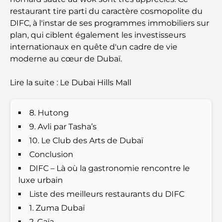
complet pour les familles
restaurant tire parti du caractère cosmopolite du
DIFC, à l'instar de ses programmes immobiliers sur
Les meilleurs hôtels de Business Bay, à Dubaï :
plan, qui ciblent également les investisseurs
votre guide ultime
internationaux en quête d'un cadre de vie
moderne au cœur de Dubaï.
Les meilleurs cafés avec vue à Dubaï : un parfait
mélange de saveurs et de paysages
Lire la suite : Le Dubai Hills Mall
Restaurants avec vue sur le Burj Al Arab :
Expériences gastronomiques exceptionnelles à
8. Hutong
Dubaï
9. Avli par Tasha’s
10. Le Club des Arts de Dubaï
Clubs de plage de Palm Jumeirah : Guide complet
2026
Conclusion
DIFC – Là où la gastronomie rencontre le
Restaurants italiens du centre-ville de Dubaï : un
luxe urbain
avant-goût d'Italie au cœur de la ville
Liste des meilleurs restaurants du DIFC
1. Zuma Dubaï
Les 7 meilleures salles de sport de Dubai Hills : le
2. Gaïa