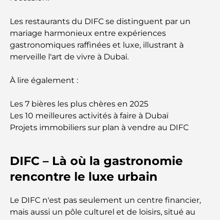
Résidences en bord de mer à Dubaï : le luxe au
Les restaurants du DIFC se distinguent par un
bord de la mer
mariage harmonieux entre expériences
gastronomiques raffinées et luxe, illustrant à
Les meilleures banques de Dubaï pour les
merveille l'art de vivre à Dubaï.
expatriés : un guide bancaire complet
À lire également :
Le pays le plus cher du monde : un classement
mondial des coûts
Les 7 bières les plus chères en 2025
Les 10 meilleures activités à faire à Dubaï
Les meilleurs restaurants de steak à Dubaï : un
Projets immobiliers sur plan à vendre au DIFC
guide pour les amateurs de viande
A Brief Guide to Buying Property in Dubai (2025-
DIFC – Là où la gastronomie
26)
rencontre le luxe urbain
Guide des salles de sport de Damac Hills : Les
meilleures options de remise en forme à Damac
Le DIFC n'est pas seulement un centre financier,
Hills et aux alentours
mais aussi un pôle culturel et de loisirs, situé au