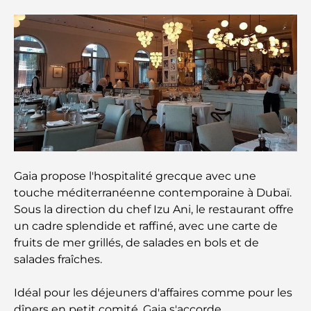
Safari de luxe d'une nuit dans le désert de Dubaï :
une escapade haut de gamme
Les voitures les plus chères de Tesla : l'innovation
au service de la performance
Restaurants Al Wasl : les restaurants les plus
célèbres de Dubaï
Gaia propose l'hospitalité grecque avec une
Les 10 pays les plus riches du monde
touche méditerranéenne contemporaine à Dubaï.
Sous la direction du chef Izu Ani, le restaurant offre
un cadre splendide et raffiné, avec une carte de
Activités à faire avec des enfants à Dubaï : un
fruits de mer grillés, de salades en bols et de
guide complet pour les familles
salades fraîches.
Les meilleurs complexes hôteliers balnéaires de
Idéal pour les déjeuners d'affaires comme pour les
Dubaï pour une escapade de luxe
dîners en petit comité, Gaia s'accorde