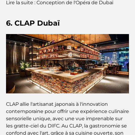
Lire la suite : Conception de l'Opéra de Dubaï
Bâtiments célèbres de Dubaï : merveilles
architecturales de la ville
6. CLAP Dubaï
Les meilleures écoles de Dubaï pour les expatriés :
un guide complet pour les parents
Soins de santé de classe mondiale : les meilleurs
hôpitaux d’Abu Dhabi
Qu’est-ce qu’Ejari aux Émirats arabes unis ? Guide
complet pour les locataires et les propriétaires
Banques internationales à Dubaï : Votre guide
CLAP allie l'artisanat japonais à l'innovation
complet des services bancaires mondiaux
contemporaine pour offrir une expérience culinaire
sensorielle unique, avec une vue imprenable sur
Bars du centre-ville de Dubaï : Guide complet des
les gratte-ciel du DIFC. Au CLAP, la gastronomie se
lieux les plus branchés de la ville
confond avec l'art, grâce à sa cuisine ouverte, son