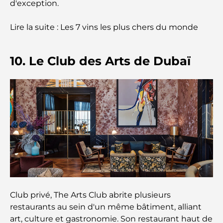
d'exception.
Comment obtenir un prêt immobilier à Dubaï : le
guide ultime
Lire la suite : Les 7 vins les plus chers du monde
Plan directeur de Tilal Al Ghaf : une nouvelle
10. Le Club des Arts de Dubaï
norme pour la vie intégrée à Dubaï
Maisons conformes au Vastu : Guide pratique pour
créer équilibre et harmonie
Les meilleures entreprises d'aménagement
paysager à Dubaï : Transformer vos espaces
extérieurs
Les meilleures entreprises de déménagement à
Dubaï : un guide complet
Club privé, The Arts Club abrite plusieurs
Palm Jebel Ali contre Palm Jumeirah : une
restaurants au sein d'un même bâtiment, alliant
comparaison claire pour les acheteurs immobiliers
art, culture et gastronomie. Son restaurant haut de
avisés