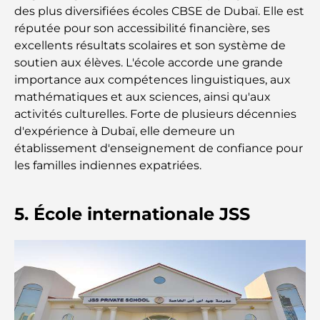
des plus diversifiées écoles CBSE de Dubaï. Elle est
Résidences en bord de mer à Dubaï : le luxe au
réputée pour son accessibilité financière, ses
bord de la mer
excellents résultats scolaires et son système de
soutien aux élèves. L'école accorde une grande
Les meilleures banques de Dubaï pour les
importance aux compétences linguistiques, aux
expatriés : un guide bancaire complet
mathématiques et aux sciences, ainsi qu'aux
activités culturelles. Forte de plusieurs décennies
Le pays le plus cher du monde : un classement
d'expérience à Dubaï, elle demeure un
mondial des coûts
établissement d'enseignement de confiance pour
les familles indiennes expatriées.
Les meilleurs restaurants de steak à Dubaï : un
guide pour les amateurs de viande
5. École internationale JSS
A Brief Guide to Buying Property in Dubai (2025-
26)
Guide des salles de sport de Damac Hills : Les
meilleures options de remise en forme à Damac
Hills et aux alentours