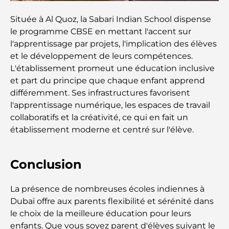
Immobilier à Dubaï et à Abou Dhabi :
Comparaison des marchés de l’immobilier de luxe
Située à Al Quoz, la Sabari Indian School dispense
le programme CBSE en mettant l'accent sur
À la découverte des marques de montres les plus
l'apprentissage par projets, l'implication des élèves
chères au monde
et le développement de leurs compétences.
L'établissement promeut une éducation inclusive
Les quartiers les plus chers de Dubaï pour vivre
et part du principe que chaque enfant apprend
dans le luxe
différemment. Ses infrastructures favorisent
l'apprentissage numérique, les espaces de travail
Les célébrités internationales les plus en vue qui
collaboratifs et la créativité, ce qui en fait un
vivent à Dubaï
établissement moderne et centré sur l'élève.
Les meilleurs restaurants avec vue sur le Burj
Khalifa pour une expérience culinaire mémorable
Conclusion
Écoles américaines à Dubaï : Guide complet pour
La présence de nombreuses écoles indiennes à
les parents
Dubaï offre aux parents flexibilité et sérénité dans
le choix de la meilleure éducation pour leurs
Activités divertissantes à Dubaï pour adultes : les
enfants. Que vous soyez parent d'élèves suivant le