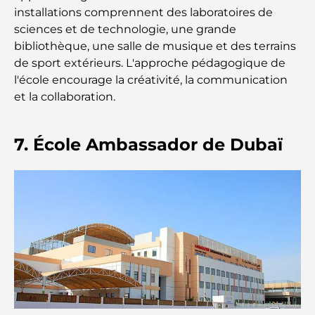
installations comprennent des laboratoires de
gastronomique de luxe à Dubaï
sciences et de technologie, une grande
bibliothèque, une salle de musique et des terrains
Les montres Rolex les plus chères jamais vendues
de sport extérieurs. L'approche pédagogique de
l'école encourage la créativité, la communication
et la collaboration.
Crèches à Dubai Hills : Guide pour les parents
7. École Ambassador de Dubaï
A Brief Guide to Buying Property in Dubai (2025-
26)
Les meilleurs cafés du centre-ville de Dubaï : le
guide complet des amateurs de café
Les Mercedes les plus chères jamais créées
Déménager à Dubaï depuis l'Australie : Guide