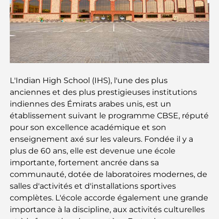
summum du fitness
Le guide ultime des restaurants gastronomiques
de Palm Jumeirah
Découvrez les meilleurs petits-déjeuners de
Business Bay, à Dubaï.
L'Indian High School (IHS), l'une des plus
anciennes et des plus prestigieuses institutions
Hôpitaux publics à Dubaï : des soins de santé
indiennes des Émirats arabes unis, est un
complets pour tous
établissement suivant le programme CBSE, réputé
pour son excellence académique et son
Lamborghini les plus chères jamais construites : la
enseignement axé sur les valeurs. Fondée il y a
liste ultime des collectionneurs
plus de 60 ans, elle est devenue une école
importante, fortement ancrée dans sa
L'école GEMS la plus chère de Dubaï : un guide
communauté, dotée de laboratoires modernes, de
complet pour les parents
salles d'activités et d'installations sportives
complètes. L'école accorde également une grande
Les meilleures écoles près de Damac Hills 2 : un
importance à la discipline, aux activités culturelles
guide pour les familles