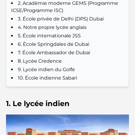
2. Académie moderne GEMS (Programme
complet pour les familles
ICSE/Programme ISC)
3. École privée de Delhi (DPS) Dubaï
Les meilleurs hôtels de Business Bay, à Dubaï :
4. Notre propre lycée anglais
votre guide ultime
5. École internationale JSS
Les meilleurs cafés avec vue à Dubaï : un parfait
6. École Springdales de Dubaï
mélange de saveurs et de paysages
7. École Ambassador de Dubaï
8. Lycée Credence
Restaurants avec vue sur le Burj Al Arab :
9. Lycée indien du Golfe
Expériences gastronomiques exceptionnelles à
Dubaï
10. École indienne Sabari
Clubs de plage de Palm Jumeirah : Guide complet
2026
1. Le lycée indien
Restaurants italiens du centre-ville de Dubaï : un
avant-goût d'Italie au cœur de la ville
Les 7 meilleures salles de sport de Dubai Hills : le