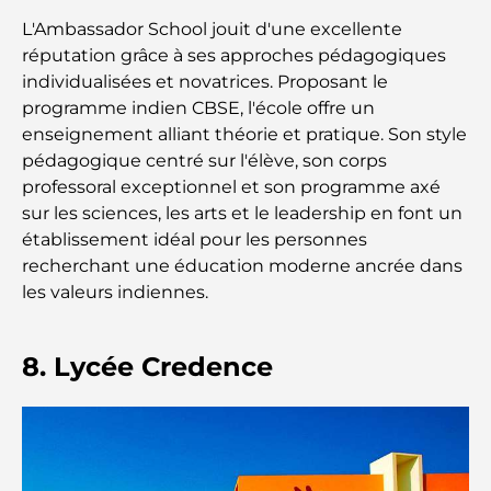
complet du déménagement
L'Ambassador School jouit d'une excellente
réputation grâce à ses approches pédagogiques
Safari de luxe d'une nuit dans le désert de Dubaï :
une escapade haut de gamme
individualisées et novatrices. Proposant le
programme indien CBSE, l'école offre un
enseignement alliant théorie et pratique. Son style
Les voitures les plus chères de Tesla : l'innovation
au service de la performance
pédagogique centré sur l'élève, son corps
professoral exceptionnel et son programme axé
sur les sciences, les arts et le leadership en font un
Restaurants Al Wasl : les restaurants les plus
célèbres de Dubaï
établissement idéal pour les personnes
recherchant une éducation moderne ancrée dans
les valeurs indiennes.
Les 10 pays les plus riches du monde
8. Lycée Credence
Activités à faire avec des enfants à Dubaï : un
guide complet pour les familles
Les meilleurs complexes hôteliers balnéaires de
Dubaï pour une escapade de luxe