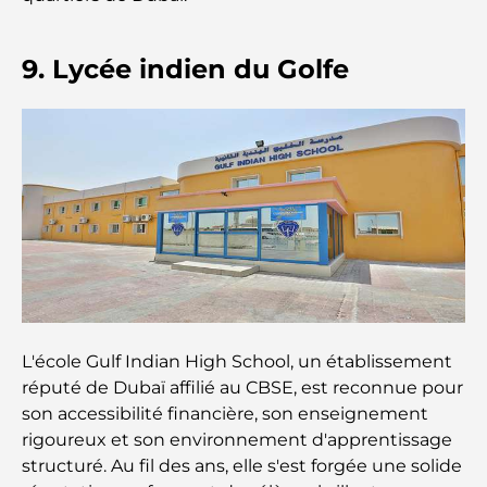
Les jets privés les plus chers : immersion dans
l'univers du luxe aéronautique des milliardaires
9. Lycée indien du Golfe
Les bagues de fiançailles les plus chères du
monde
Écoles indiennes à Dubaï : Le guide ultime pour
les parents
Découverte des sites emblématiques d'Abu Dhabi
Écoles à Abou Dhabi : Le guide ultime des
meilleures écoles de la capitale
L'école Gulf Indian High School, un établissement
réputé de Dubaï affilié au CBSE, est reconnue pour
son accessibilité financière, son enseignement
Restaurants à Abou Dhabi : un tour savoureux de
la capitale
rigoureux et son environnement d'apprentissage
structuré. Au fil des ans, elle s'est forgée une solide