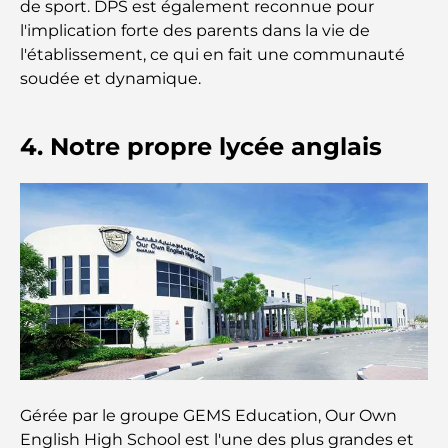
avisés
de sport. DPS est également reconnue pour
l'implication forte des parents dans la vie de
l'établissement, ce qui en fait une communauté
Découvrez Moon Island Dubai : votre guide ultime
soudée et dynamique.
À la découverte des sites historiques de Dubaï : un
4. Notre propre lycée anglais
voyage à travers le temps
Les 7 meilleurs restaurants de Dubai Creek
Harbour où dîner
Les meilleures écoles de Dubai Marina : un guide
adapté aux familles
Restaurants à Dubai Hills : Les meilleures adresses
gourmandes d’un quartier en pleine expansion
Les meilleurs parcours de golf de championnat à
Gérée par le groupe GEMS Education, Our Own
Dubaï
English High School est l'une des plus grandes et