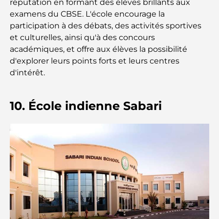
réputation en formant des élèves brillants aux
Gyms in Abu Dhabi: Your Guide to the Best
Fitness Spots in the City
examens du CBSE. L'école encourage la
participation à des débats, des activités sportives
Centres commerciaux à Abou Dhabi : votre guide
et culturelles, ainsi qu'à des concours
des meilleurs endroits pour faire du shopping en
académiques, et offre aux élèves la possibilité
ville
d'explorer leurs points forts et leurs centres
d'intérêt.
Les plus belles plages d'Abu Dhabi pour une
journée parfaite
10. École indienne Sabari
Les îles incontournables d'Abu Dhabi à découvrir
Les meilleurs endroits à visiter gratuitement à
Abou Dhabi
Les meilleures voitures électriques de luxe :
redéfinir la conduite moderne