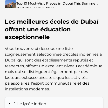
Top 10 Must-Visit Places in Dubai This Summer:
Beat the Heat in Style
Les meilleures écoles de Dubaï
Top 7 Busiest Airports in the World: Hub of Global
Travel
offrant une éducation
exceptionnelle
Abu Dhabi vs Dubai: A Practical Comparison for
Investors and Residents
Vous trouverez ci-dessous une liste
soigneusement sélectionnée d'écoles indiennes à
Best Schools in Downtown Dubai: A Guide for
Dubaï qui sont des établissements réputés et
Families
respectés, offrant un excellent niveau académique,
mais qui se distinguent également par des
Que faire à Dubaï en été : le guide ultime pour
facteurs extrascolaires tels que les activités
profiter de la chaleur
parascolaires, l'esprit communautaire et des
installations modernes.
Cadeaux de luxe pour hommes : des idées de
présents attentionnés et intemporels
1. Le lycée indien
Écoles à proximité de Palm Jumeirah : un guide