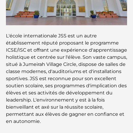
Les meilleurs centres commerciaux de Dubaï pour
le shopping et les loisirs
Que faire au DIFC : explorez le quartier le plus
L'école internationale JSS est un autre
dynamique de Dubaï
établissement réputé proposant le programme
ICSE/ISC et offrant une expérience d'apprentissage
Cartes de crédit aux Émirats arabes unis : un guide
holistique et centrée sur l'élève. Son vaste campus,
complet pour dépenser intelligemment
situé à Jumeirah Village Circle, dispose de salles de
classe modernes, d'auditoriums et d'installations
Hôpital du DIFC : des soins médicaux de classe
sportives. JSS est reconnue pour son excellent
mondiale à Dubaï
soutien scolaire, ses programmes d'implication des
élèves et ses activités de développement du
Rarest Car in the World: Automotive Legends
leadership. L'environnement y est à la fois
Beyond Price
bienveillant et axé sur la réussite scolaire,
permettant aux élèves de gagner en confiance et
Salles de sport au DIFC : quand le fitness
en autonomie.
rencontre le style de vie professionnel