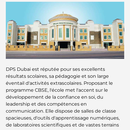
Comment obtenir un prêt immobilier à Dubaï : le
guide ultime
Plan directeur de Tilal Al Ghaf : une nouvelle
norme pour la vie intégrée à Dubaï
Maisons conformes au Vastu : Guide pratique pour
créer équilibre et harmonie
DPS Dubai est réputée pour ses excellents
Les meilleures entreprises d'aménagement
résultats scolaires, sa pédagogie et son large
paysager à Dubaï : Transformer vos espaces
éventail d'activités extrascolaires. Proposant le
extérieurs
programme CBSE, l'école met l'accent sur le
développement de la confiance en soi, du
Les meilleures entreprises de déménagement à
leadership et des compétences en
Dubaï : un guide complet
communication. Elle dispose de salles de classe
spacieuses, d'outils d'apprentissage numériques,
Palm Jebel Ali contre Palm Jumeirah : une
comparaison claire pour les acheteurs immobiliers
de laboratoires scientifiques et de vastes terrains