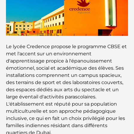
Lieux romantiques à Dubaï pour des moments
inoubliables
Les meilleures options de séjour à Dubaï : Hôtels
et complexes hôteliers de premier plan
Le lycée Credence propose le programme CBSE et
met l'accent sur un environnement
Meilleurs restaurants pour un déjeuner d'affaires
au DIFC
d'apprentissage propice à l'épanouissement
émotionnel, social et académique des élèves. Ses
installations comprennent un campus spacieux,
Les marques de vêtements les plus chères au
monde
des terrains de sport et des laboratoires couverts,
des espaces dédiés aux arts du spectacle et un
large éventail d'activités parascolaires.
Architecture ottomane : un riche héritage d'art,
de culture et d'empire
L'établissement est réputé pour sa population
multiculturelle et son approche pédagogique
inclusive, ce qui en fait un choix privilégié pour les
Comment choisir un conseiller financier à Dubaï ?
familles indiennes résidant dans différents
quartiers de Dubaï.