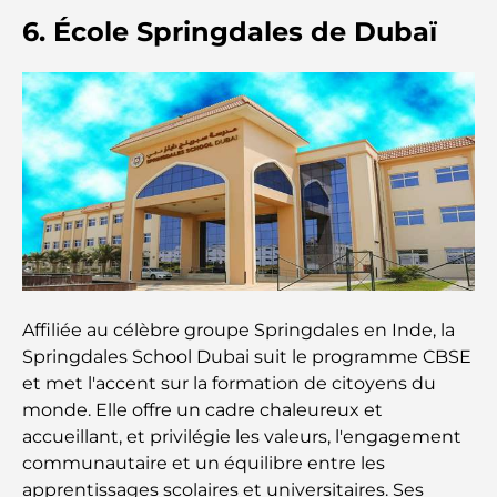
Plateformes de trading aux Émirats arabes unis :
6. École Springdales de Dubaï
un guide pour les investisseurs modernes
Family Beach Club Dubai : Là où divertissement et
détente se rencontrent
Les meilleures écoles IB à Dubaï : un guide
complet pour les parents
Plan directeur de Dubai Hills : une vision pour la
vie communautaire moderne
Affiliée au célèbre groupe Springdales en Inde, la
Restaurant de l'Opéra de Dubaï : Quand la
Springdales School Dubai suit le programme CBSE
gastronomie rencontre la culture
et met l'accent sur la formation de citoyens du
monde. Elle offre un cadre chaleureux et
Les marques de costumes les plus chères qui
accueillant, et privilégie les valeurs, l'engagement
définissent le luxe sur mesure
communautaire et un équilibre entre les
apprentissages scolaires et universitaires. Ses
Restaurants de J1 Beach : la nouvelle destination