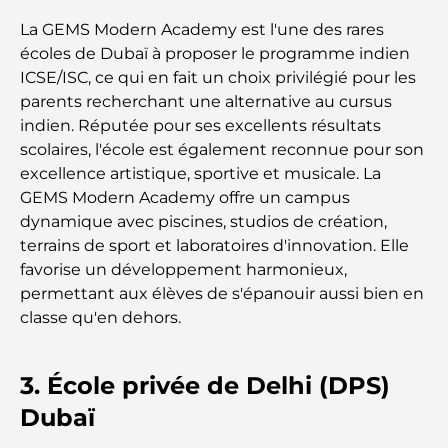
mémorable
La GEMS Modern Academy est l'une des rares
écoles de Dubaï à proposer le programme indien
Cafés à Business Bay : l’alliance parfaite du café et
ICSE/ISC, ce qui en fait un choix privilégié pour les
de la convivialité
parents recherchant une alternative au cursus
indien. Réputée pour ses excellents résultats
Restaurants étoilés Michelin à Dubaï : un circuit
scolaires, l'école est également reconnue pour son
gastronomique inoubliable
excellence artistique, sportive et musicale. La
GEMS Modern Academy offre un campus
Découverte des restaurants de Jumeirah Golf
dynamique avec piscines, studios de création,
Estates : un guide culinaire
terrains de sport et laboratoires d'innovation. Elle
favorise un développement harmonieux,
Dubai Horse Racing: Where Tradition Meets
permettant aux élèves de s'épanouir aussi bien en
Global Competition
classe qu'en dehors.
Cafés à Palm Jumeirah : Guide des meilleurs cafés
et lieux de vie de l’île
3. École privée de Delhi (DPS)
Dubaï
Les meilleurs petits-déjeuners de Dubaï : Ma
sélection pour 2026