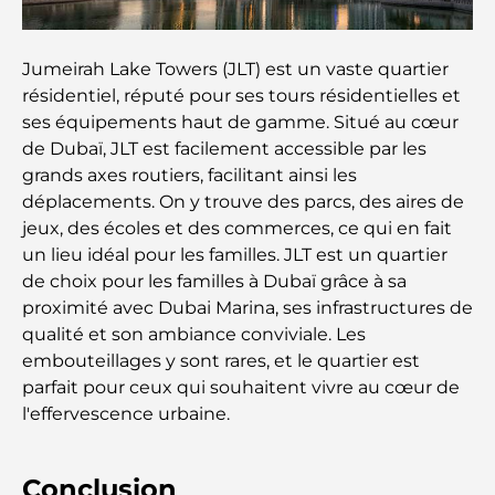
complet du déménagement
Safari de luxe d'une nuit dans le désert de Dubaï :
Jumeirah Lake Towers (JLT) est un vaste quartier
une escapade haut de gamme
résidentiel, réputé pour ses tours résidentielles et
ses équipements haut de gamme. Situé au cœur
Les voitures les plus chères de Tesla : l'innovation
de Dubaï, JLT est facilement accessible par les
au service de la performance
grands axes routiers, facilitant ainsi les
déplacements. On y trouve des parcs, des aires de
Restaurants Al Wasl : les restaurants les plus
jeux, des écoles et des commerces, ce qui en fait
célèbres de Dubaï
un lieu idéal pour les familles. JLT est un quartier
de choix pour les familles à Dubaï grâce à sa
proximité avec Dubai Marina, ses infrastructures de
Les 10 pays les plus riches du monde
qualité et son ambiance conviviale. Les
embouteillages y sont rares, et le quartier est
Activités à faire avec des enfants à Dubaï : un
parfait pour ceux qui souhaitent vivre au cœur de
guide complet pour les familles
l'effervescence urbaine.
Les meilleurs complexes hôteliers balnéaires de
Conclusion
Dubaï pour une escapade de luxe