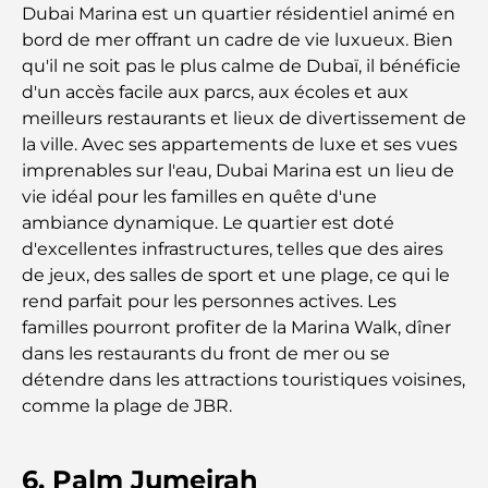
Dubai Marina est un quartier résidentiel animé en
bord de mer offrant un cadre de vie luxueux. Bien
Les meilleurs centres commerciaux de Dubaï pour
le shopping et les loisirs
qu'il ne soit pas le plus calme de Dubaï, il bénéficie
d'un accès facile aux parcs, aux écoles et aux
meilleurs restaurants et lieux de divertissement de
Que faire au DIFC : explorez le quartier le plus
dynamique de Dubaï
la ville. Avec ses appartements de luxe et ses vues
imprenables sur l'eau, Dubai Marina est un lieu de
vie idéal pour les familles en quête d'une
Cartes de crédit aux Émirats arabes unis : un guide
complet pour dépenser intelligemment
ambiance dynamique. Le quartier est doté
d'excellentes infrastructures, telles que des aires
de jeux, des salles de sport et une plage, ce qui le
Hôpital du DIFC : des soins médicaux de classe
mondiale à Dubaï
rend parfait pour les personnes actives. Les
familles pourront profiter de la Marina Walk, dîner
dans les restaurants du front de mer ou se
Rarest Car in the World: Automotive Legends
Beyond Price
détendre dans les attractions touristiques voisines,
comme la plage de JBR.
Salles de sport au DIFC : quand le fitness
rencontre le style de vie professionnel
6. Palm Jumeirah