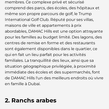
Les 7 meilleures salles de sport de Dubai Hills : le
membres. Ce complexe privé et sécurisé
summum du fitness
comprend des parcs, des écoles, des hôpitaux et
même son propre parcours de golf, le Trump
Le guide ultime des restaurants gastronomiques
International Golf Club. Réputé pour ses villas,
de Palm Jumeirah
maisons de ville et appartements à prix
abordables, DAMAC Hills est une option attrayante
Découvrez les meilleurs petits-déjeuners de
pour les familles au budget limité. Des lagons, des
Business Bay, à Dubaï.
centres de remise en forme et des restaurants
sont également disponibles dans le quartier, ce
Hôpitaux publics à Dubaï : des soins de santé
qui en fait un lieu parfait pour les activités
complets pour tous
familiales. La tranquillité des lieux, ainsi que sa
situation géographique privilégiée, à proximité
Lamborghini les plus chères jamais construites : la
immédiate des écoles et des supermarchés, font
liste ultime des collectionneurs
de DAMAC Hills l'un des meilleurs endroits où vivre
en famille à Dubaï.
L'école GEMS la plus chère de Dubaï : un guide
complet pour les parents
2. Ranchs arabes
Les meilleures écoles près de Damac Hills 2 : un