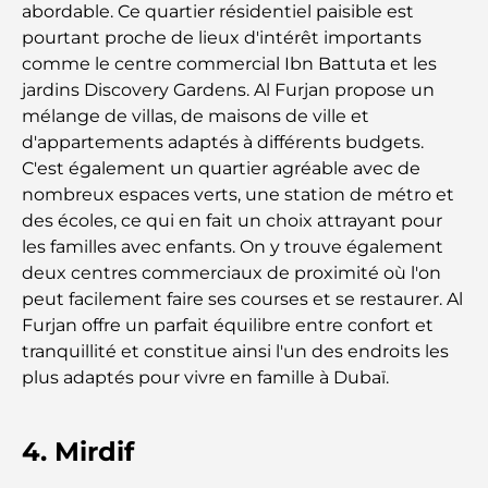
abordable. Ce quartier résidentiel paisible est
pourtant proche de lieux d'intérêt importants
Comment obtenir un prêt immobilier à Dubaï : le
comme le centre commercial Ibn Battuta et les
guide ultime
jardins Discovery Gardens. Al Furjan propose un
mélange de villas, de maisons de ville et
Plan directeur de Tilal Al Ghaf : une nouvelle
d'appartements adaptés à différents budgets.
norme pour la vie intégrée à Dubaï
C'est également un quartier agréable avec de
nombreux espaces verts, une station de métro et
Maisons conformes au Vastu : Guide pratique pour
des écoles, ce qui en fait un choix attrayant pour
créer équilibre et harmonie
les familles avec enfants. On y trouve également
deux centres commerciaux de proximité où l'on
Les meilleures entreprises d'aménagement
peut facilement faire ses courses et se restaurer. Al
paysager à Dubaï : Transformer vos espaces
Furjan offre un parfait équilibre entre confort et
extérieurs
tranquillité et constitue ainsi l'un des endroits les
plus adaptés pour vivre en famille à Dubaï.
Les meilleures entreprises de déménagement à
Dubaï : un guide complet
4. Mirdif
Palm Jebel Ali contre Palm Jumeirah : une
comparaison claire pour les acheteurs immobiliers