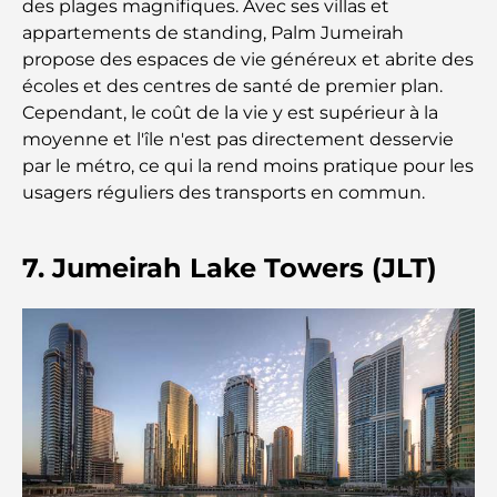
des plages magnifiques. Avec ses villas et
Restaurants de J1 Beach : la nouvelle destination
gastronomique de luxe à Dubaï
appartements de standing, Palm Jumeirah
propose des espaces de vie généreux et abrite des
écoles et des centres de santé de premier plan.
Les montres Rolex les plus chères jamais vendues
Cependant, le coût de la vie y est supérieur à la
moyenne et l'île n'est pas directement desservie
par le métro, ce qui la rend moins pratique pour les
Crèches à Dubai Hills : Guide pour les parents
usagers réguliers des transports en commun.
A Brief Guide to Buying Property in Dubai (2025-
7. Jumeirah Lake Towers (JLT)
26)
Les meilleurs cafés du centre-ville de Dubaï : le
guide complet des amateurs de café
Les Mercedes les plus chères jamais créées
Déménager à Dubaï depuis l'Australie : Guide