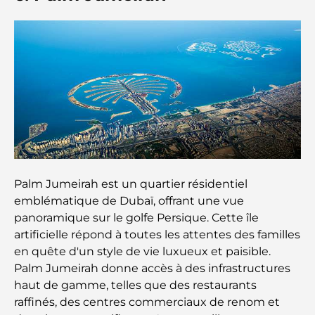
Plateformes de trading aux Émirats arabes unis :
un guide pour les investisseurs modernes
Family Beach Club Dubai : Là où divertissement et
détente se rencontrent
Les meilleures écoles IB à Dubaï : un guide
complet pour les parents
Plan directeur de Dubai Hills : une vision pour la
vie communautaire moderne
Palm Jumeirah est un quartier résidentiel
emblématique de Dubaï, offrant une vue
panoramique sur le golfe Persique. Cette île
Restaurant de l'Opéra de Dubaï : Quand la
gastronomie rencontre la culture
artificielle répond à toutes les attentes des familles
en quête d'un style de vie luxueux et paisible.
Palm Jumeirah donne accès à des infrastructures
Les marques de costumes les plus chères qui
définissent le luxe sur mesure
haut de gamme, telles que des restaurants
raffinés, des centres commerciaux de renom et