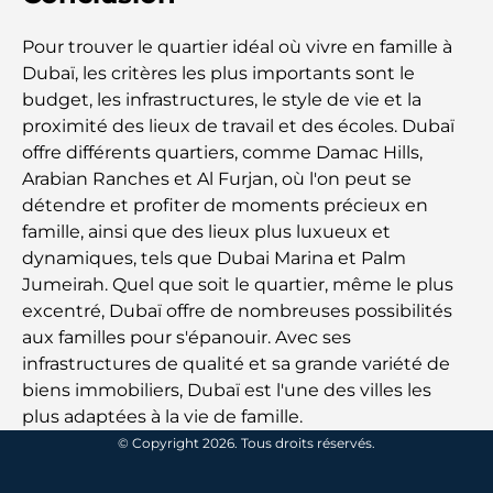
Pour trouver le quartier idéal où vivre en famille à
Lieux romantiques à Dubaï pour des moments
inoubliables
Dubaï, les critères les plus importants sont le
budget, les infrastructures, le style de vie et la
proximité des lieux de travail et des écoles. Dubaï
Les meilleures options de séjour à Dubaï : Hôtels
et complexes hôteliers de premier plan
offre différents quartiers, comme Damac Hills,
Arabian Ranches et Al Furjan, où l'on peut se
détendre et profiter de moments précieux en
Meilleurs restaurants pour un déjeuner d'affaires
au DIFC
famille, ainsi que des lieux plus luxueux et
dynamiques, tels que Dubai Marina et Palm
Jumeirah. Quel que soit le quartier, même le plus
Les marques de vêtements les plus chères au
monde
excentré, Dubaï offre de nombreuses possibilités
aux familles pour s'épanouir. Avec ses
infrastructures de qualité et sa grande variété de
Architecture ottomane : un riche héritage d'art,
de culture et d'empire
biens immobiliers, Dubaï est l'une des villes les
plus adaptées à la vie de famille.
© Copyright 2026. Tous droits réservés.
Comment choisir un conseiller financier à Dubaï ?