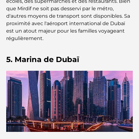
écoles, des supermarchés et des restaurants. Bien
que Mirdif ne soit pas desservi par le métro,
Résidences en bord de mer à Dubaï : le luxe au
d'autres moyens de transport sont disponibles. Sa
bord de la mer
proximité avec l'aéroport international de Dubaï
est un atout majeur pour les familles voyageant
Les meilleures banques de Dubaï pour les
régulièrement.
expatriés : un guide bancaire complet
Le pays le plus cher du monde : un classement
5. Marina de Dubaï
mondial des coûts
Les meilleurs restaurants de steak à Dubaï : un
guide pour les amateurs de viande
A Brief Guide to Buying Property in Dubai (2025-
26)
Guide des salles de sport de Damac Hills : Les
meilleures options de remise en forme à Damac
Hills et aux alentours