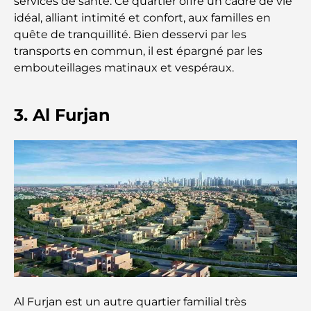
services de santé. Ce quartier offre un cadre de vie
mémorable
idéal, alliant intimité et confort, aux familles en
quête de tranquillité. Bien desservi par les
Cafés à Business Bay : l’alliance parfaite du café et
transports en commun, il est épargné par les
de la convivialité
embouteillages matinaux et vespéraux.
Restaurants étoilés Michelin à Dubaï : un circuit
gastronomique inoubliable
3. Al Furjan
Découverte des restaurants de Jumeirah Golf
Estates : un guide culinaire
Dubai Horse Racing: Where Tradition Meets
Global Competition
Cafés à Palm Jumeirah : Guide des meilleurs cafés
et lieux de vie de l’île
Les meilleurs petits-déjeuners de Dubaï : Ma
Al Furjan est un autre quartier familial très
sélection pour 2026