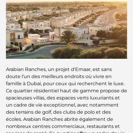
guide pour les familles
Les meilleurs restaurants indiens de Dubaï : un
voyage culinaire
Découvrez la promenade de Palm Jumeirah : une
balade placée sous le signe du luxe et des
panoramas.
Meilleurs quartiers où vivre en famille à Dubaï :
Arabian Ranches, un projet d'Emaar, est sans
découvrez les meilleures options
doute l'un des meilleurs endroits où vivre en
famille à Dubaï, pour ceux qui recherchent le luxe.
Hôtels 5 étoiles à Dubaï : un luxe inégalé pour
Ce quartier résidentiel haut de gamme propose de
chaque voyageur
spacieuses villas, des espaces verts luxuriants et
un cadre de vie exceptionnel, avec notamment
Que faire dans le centre-ville de Dubaï : votre
des terrains de golf, des clubs de polo et des
guide ultime
écoles. Arabian Ranches abrite également de
nombreux centres commerciaux, restaurants et
Les meilleurs iftars à Dubaï : 7 adresses
incontournables pour un repas de Ramadan