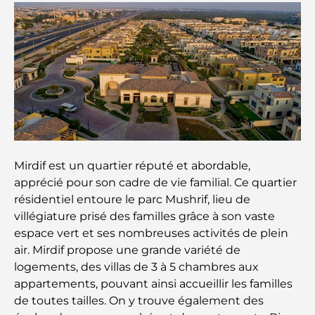
avisés
Découvrez Moon Island Dubai : votre guide ultime
À la découverte des sites historiques de Dubaï : un
voyage à travers le temps
Les 7 meilleurs restaurants de Dubai Creek
Harbour où dîner
Mirdif est un quartier réputé et abordable,
apprécié pour son cadre de vie familial. Ce quartier
Les meilleures écoles de Dubai Marina : un guide
résidentiel entoure le parc Mushrif, lieu de
adapté aux familles
villégiature prisé des familles grâce à son vaste
espace vert et ses nombreuses activités de plein
Restaurants à Dubai Hills : Les meilleures adresses
air. Mirdif propose une grande variété de
gourmandes d’un quartier en pleine expansion
logements, des villas de 3 à 5 chambres aux
appartements, pouvant ainsi accueillir les familles
Les meilleurs parcours de golf de championnat à
de toutes tailles. On y trouve également des
Dubaï