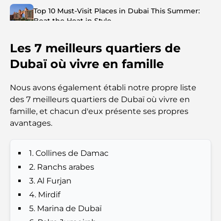
Top 10 Must-Visit Places in Dubai This Summer:
Beat the Heat in Style
Les 7 meilleurs quartiers de
Top 7 Busiest Airports in the World: Hub of Global
Travel
Dubaï où vivre en famille
Abu Dhabi vs Dubai: A Practical Comparison for
Nous avons également établi notre propre liste
Investors and Residents
des 7 meilleurs quartiers de Dubaï où vivre en
famille, et chacun d'eux présente ses propres
Best Schools in Downtown Dubai: A Guide for
avantages.
Families
1. Collines de Damac
Que faire à Dubaï en été : le guide ultime pour
profiter de la chaleur
2. Ranchs arabes
3. Al Furjan
Cadeaux de luxe pour hommes : des idées de
4. Mirdif
présents attentionnés et intemporels
5. Marina de Dubaï