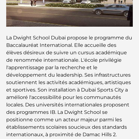
Family Beach Club Dubai : Là où divertissement et
détente se rencontrent
Les meilleures écoles IB à Dubaï : un guide
La Dwight School Dubai propose le programme du
complet pour les parents
Baccalauréat International. Elle accueille des
élèves désireux de suivre un cursus académique
Plan directeur de Dubai Hills : une vision pour la
de renommée internationale. L'école privilégie
vie communautaire moderne
l'apprentissage par la recherche et le
développement du leadership. Ses infrastructures
Restaurant de l'Opéra de Dubaï : Quand la
soutiennent les activités académiques, artistiques
gastronomie rencontre la culture
et sportives. Son installation à Dubai Sports City a
amélioré l'accessibilité pour les communautés
Les marques de costumes les plus chères qui
locales. Des universités internationales proposent
définissent le luxe sur mesure
des programmes IB. La Dwight School se
positionne comme un acteur majeur parmi les
Restaurants de J1 Beach : la nouvelle destination
établissements scolaires soucieux des standards
gastronomique de luxe à Dubaï
internationaux, à proximité de Damac Hills 2.