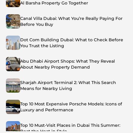
Al Barsha Property Go Together
Canal Villa Dubai: What You’re Really Paying For
Before You Buy
Dot Com Building Dubai: What to Check Before
You Trust the Listing
Abu Dhabi Airport Shops: What They Reveal
About Nearby Property Demand
Sharjah Airport Terminal 2: What This Search
Means for Nearby Living
Top 10 Most Expensive Porsche Models: Icons of
Luxury and Performance
Top 10 Must-Visit Places in Dubai This Summer:
Beat the Heat in Style