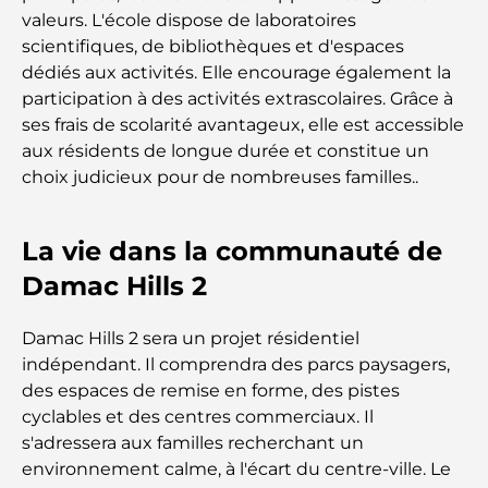
Safari de luxe d'une nuit dans le désert de Dubaï :
valeurs. L'école dispose de laboratoires
une escapade haut de gamme
scientifiques, de bibliothèques et d'espaces
dédiés aux activités. Elle encourage également la
Les voitures les plus chères de Tesla : l'innovation
participation à des activités extrascolaires. Grâce à
au service de la performance
ses frais de scolarité avantageux, elle est accessible
aux résidents de longue durée et constitue un
Restaurants Al Wasl : les restaurants les plus
choix judicieux pour de nombreuses familles..
célèbres de Dubaï
La vie dans la communauté de
Les 10 pays les plus riches du monde
Damac Hills 2
Activités à faire avec des enfants à Dubaï : un
Damac Hills 2 sera un projet résidentiel
guide complet pour les familles
indépendant. Il comprendra des parcs paysagers,
des espaces de remise en forme, des pistes
Les meilleurs complexes hôteliers balnéaires de
cyclables et des centres commerciaux. Il
Dubaï pour une escapade de luxe
s'adressera aux familles recherchant un
environnement calme, à l'écart du centre-ville. Le
Lieux romantiques à Dubaï pour des moments