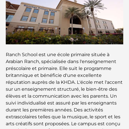
Les meilleurs restaurants indiens de Dubaï : un
voyage culinaire
Découvrez la promenade de Palm Jumeirah : une
balade placée sous le signe du luxe et des
panoramas.
Meilleurs quartiers où vivre en famille à Dubaï :
découvrez les meilleures options
Ranch School est une école primaire située à
Arabian Ranch, spécialisée dans l'enseignement
préscolaire et primaire. Elle suit le programme
Hôtels 5 étoiles à Dubaï : un luxe inégalé pour
chaque voyageur
britannique et bénéficie d'une excellente
réputation auprès de la KHDA. L'école met l'accent
sur un enseignement structuré, le bien-être des
Que faire dans le centre-ville de Dubaï : votre
guide ultime
élèves et la communication avec les parents. Un
suivi individualisé est assuré par les enseignants
Les meilleurs iftars à Dubaï : 7 adresses
durant les premières années. Des activités
incontournables pour un repas de Ramadan
extrascolaires telles que la musique, le sport et les
mémorable
arts créatifs sont proposées. Le campus est conçu