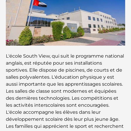
Découvrez Moon Island Dubai : votre guide ultime
À la découverte des sites historiques de Dubaï : un
voyage à travers le temps
Les 7 meilleurs restaurants de Dubai Creek
Harbour où dîner
L'école South View, qui suit le programme national
anglais, est réputée pour ses installations
Les meilleures écoles de Dubai Marina : un guide
sportives. Elle dispose de piscines, de courts et de
adapté aux familles
salles polyvalentes. L'éducation physique y est
aussi importante que les apprentissages scolaires.
Restaurants à Dubai Hills : Les meilleures adresses
Les salles de classe sont modernes et équipées
gourmandes d’un quartier en pleine expansion
des dernières technologies. Les compétitions et
les activités interscolaires sont encouragées.
Les meilleurs parcours de golf de championnat à
L'école accompagne les élèves dans leur
Dubaï
développement scolaire dès leur plus jeune âge.
Les familles qui apprécient le sport et recherchent
Résidences en bord de mer à Dubaï : le luxe au