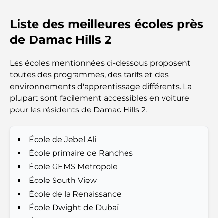
Liste des meilleures écoles près
Top 7 Busiest Airports in the World: Hub of Global
Travel
de Damac Hills 2
Abu Dhabi vs Dubai: A Practical Comparison for
Les écoles mentionnées ci-dessous proposent
Investors and Residents
toutes des programmes, des tarifs et des
environnements d'apprentissage différents. La
Best Schools in Downtown Dubai: A Guide for
plupart sont facilement accessibles en voiture
Families
pour les résidents de Damac Hills 2.
Que faire à Dubaï en été : le guide ultime pour
profiter de la chaleur
École de Jebel Ali
École primaire de Ranches
Cadeaux de luxe pour hommes : des idées de
École GEMS Métropole
présents attentionnés et intemporels
École South View
École de la Renaissance
Écoles à proximité de Palm Jumeirah : un guide
École Dwight de Dubaï
complet pour les familles