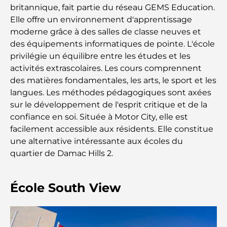
Comment obtenir un prêt immobilier à Dubaï : le
britannique, fait partie du réseau GEMS Education.
guide ultime
Elle offre un environnement d'apprentissage
moderne grâce à des salles de classe neuves et
Plan directeur de Tilal Al Ghaf : une nouvelle
des équipements informatiques de pointe. L'école
norme pour la vie intégrée à Dubaï
privilégie un équilibre entre les études et les
activités extrascolaires. Les cours comprennent
Maisons conformes au Vastu : Guide pratique pour
des matières fondamentales, les arts, le sport et les
créer équilibre et harmonie
langues. Les méthodes pédagogiques sont axées
sur le développement de l'esprit critique et de la
Les meilleures entreprises d'aménagement
confiance en soi. Située à Motor City, elle est
paysager à Dubaï : Transformer vos espaces
extérieurs
facilement accessible aux résidents. Elle constitue
une alternative intéressante aux écoles du
Les meilleures entreprises de déménagement à
quartier de Damac Hills 2.
Dubaï : un guide complet
École South View
Palm Jebel Ali contre Palm Jumeirah : une
comparaison claire pour les acheteurs immobiliers
avisés