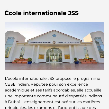
Les montres Rolex les plus chères jamais vendues
École internationale JSS
Crèches à Dubai Hills : Guide pour les parents
A Brief Guide to Buying Property in Dubai (2025-
26)
Les meilleurs cafés du centre-ville de Dubaï : le
guide complet des amateurs de café
L'école internationale JSS propose le programme
Les Mercedes les plus chères jamais créées
CBSE indien. Réputée pour son excellence
académique et ses tarifs abordables, elle accueille
Déménager à Dubaï depuis l'Australie : Guide
une importante communauté d'expatriés indiens
complet du déménagement
à Dubaï. L'enseignement est axé sur les matières
principales, les examens et l'apprentissage des