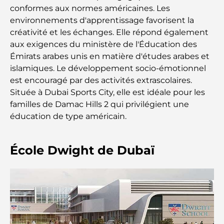
le shopping et les loisirs
conformes aux normes américaines. Les
environnements d'apprentissage favorisent la
Que faire au DIFC : explorez le quartier le plus
créativité et les échanges. Elle répond également
dynamique de Dubaï
aux exigences du ministère de l'Éducation des
Émirats arabes unis en matière d'études arabes et
Cartes de crédit aux Émirats arabes unis : un guide
islamiques. Le développement socio-émotionnel
complet pour dépenser intelligemment
est encouragé par des activités extrascolaires.
Située à Dubai Sports City, elle est idéale pour les
Hôpital du DIFC : des soins médicaux de classe
familles de Damac Hills 2 qui privilégient une
mondiale à Dubaï
éducation de type américain.
Rarest Car in the World: Automotive Legends
École Dwight de Dubaï
Beyond Price
Salles de sport au DIFC : quand le fitness
rencontre le style de vie professionnel
Plateformes de trading aux Émirats arabes unis :
un guide pour les investisseurs modernes