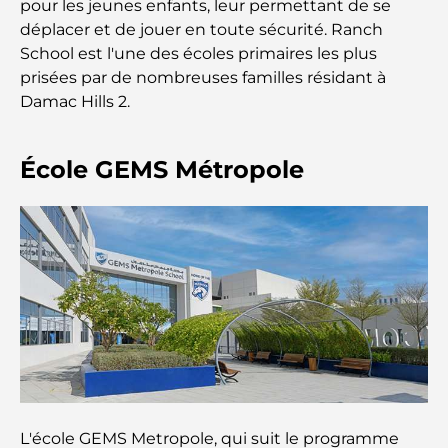
pour les jeunes enfants, leur permettant de se
Cafés à Business Bay : l’alliance parfaite du café et
déplacer et de jouer en toute sécurité. Ranch
de la convivialité
School est l'une des écoles primaires les plus
prisées par de nombreuses familles résidant à
Restaurants étoilés Michelin à Dubaï : un circuit
Damac Hills 2.
gastronomique inoubliable
Découverte des restaurants de Jumeirah Golf
École GEMS Métropole
Estates : un guide culinaire
Dubai Horse Racing: Where Tradition Meets
Global Competition
Cafés à Palm Jumeirah : Guide des meilleurs cafés
et lieux de vie de l’île
Les meilleurs petits-déjeuners de Dubaï : Ma
sélection pour 2026
L'école GEMS Metropole, qui suit le programme