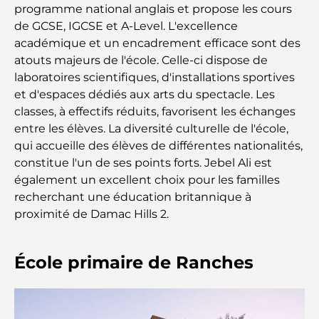
programme national anglais et propose les cours
Le guide ultime des restaurants gastronomiques
de GCSE, IGCSE et A-Level. L'excellence
de Palm Jumeirah
académique et un encadrement efficace sont des
atouts majeurs de l'école. Celle-ci dispose de
Découvrez les meilleurs petits-déjeuners de
laboratoires scientifiques, d'installations sportives
Business Bay, à Dubaï.
et d'espaces dédiés aux arts du spectacle. Les
classes, à effectifs réduits, favorisent les échanges
Hôpitaux publics à Dubaï : des soins de santé
entre les élèves. La diversité culturelle de l'école,
complets pour tous
qui accueille des élèves de différentes nationalités,
constitue l'un de ses points forts. Jebel Ali est
Lamborghini les plus chères jamais construites : la
également un excellent choix pour les familles
liste ultime des collectionneurs
recherchant une éducation britannique à
proximité de Damac Hills 2.
L'école GEMS la plus chère de Dubaï : un guide
complet pour les parents
École primaire de Ranches
Les meilleures écoles près de Damac Hills 2 : un
guide pour les familles