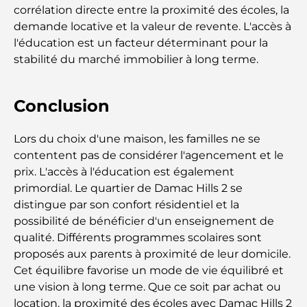
l'univers du luxe aéronautique des milliardaires
corrélation directe entre la proximité des écoles, la
demande locative et la valeur de revente. L'accès à
Les bagues de fiançailles les plus chères du
l'éducation est un facteur déterminant pour la
monde
stabilité du marché immobilier à long terme.
Écoles indiennes à Dubaï : Le guide ultime pour
les parents
Conclusion
Lors du choix d'une maison, les familles ne se
Découverte des sites emblématiques d'Abu Dhabi
contentent pas de considérer l'agencement et le
prix. L'accès à l'éducation est également
Écoles à Abou Dhabi : Le guide ultime des
primordial. Le quartier de Damac Hills 2 se
meilleures écoles de la capitale
distingue par son confort résidentiel et la
possibilité de bénéficier d'un enseignement de
Restaurants à Abou Dhabi : un tour savoureux de
qualité. Différents programmes scolaires sont
la capitale
proposés aux parents à proximité de leur domicile.
Cet équilibre favorise un mode de vie équilibré et
Gyms in Abu Dhabi: Your Guide to the Best
une vision à long terme. Que ce soit par achat ou
Fitness Spots in the City
location, la proximité des écoles avec Damac Hills 2