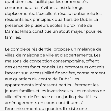
quotidien sera facilité par les commodités
inoubliables
communautaires, évitant ainsi de longs
déplacements. L'excellent réseau routier relie les
Les meilleures options de séjour à Dubaï : Hôtels
résidents aux principaux quartiers de Dubaï. La
et complexes hôteliers de premier plan
présence de plusieurs écoles à proximité de
Damac Hills 2 constitue un atout majeur pour les
Meilleurs restaurants pour un déjeuner d'affaires
familles.
au DIFC
Le complexe résidentiel propose un mélange de
Les marques de vêtements les plus chères au
villas, de maisons de ville et d'appartements. Les
monde
maisons, de conception contemporaine, offrent
des espaces fonctionnels. Les promoteurs ont mis
Architecture ottomane : un riche héritage d'art,
l'accent sur l'accessibilité financière, contrairement
de culture et d'empire
aux quartiers du centre de Dubaï. Les
appartements intéressent particulièrement les
jeunes familles et les investisseurs. Les maisons de
Comment choisir un conseiller financier à Dubaï ?
ville offrent de l'espace et un jardin privatif. Les
aménagements en cours contribuent à
Les jets privés les plus chers : immersion dans
l'enrichissement du quartier. Il existe une