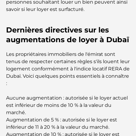
personnes souhaitant louer un bien peuvent ainsi
savoir si leur loyer est surfacturé.
Restaurants Al Wasl : les restaurants les plus
célèbres de Dubaï
Dernières directives sur les
augmentations de loyer à Dubaï
Les 10 pays les plus riches du monde
Les propriétaires immobiliers de l'émirat sont
Activités à faire avec des enfants à Dubaï : un
tenus de respecter certaines règles s'ils louent leur
guide complet pour les familles
logement conformément à l'indice locatif RERA de
Dubaï. Voici quelques points essentiels à connaître
Les meilleurs complexes hôteliers balnéaires de
:
Dubaï pour une escapade de luxe
Aucune augmentation : autorisée si le loyer actuel
Lieux romantiques à Dubaï pour des moments
est inférieur de moins de 10 % à la valeur du
inoubliables
marché.
Augmentation de 5 % : autorisée si le loyer est
Les meilleures options de séjour à Dubaï : Hôtels
inférieur de 11 à 20 % à la valeur du marché.
et complexes hôteliers de premier plan
Augmentation de 10 % : autorisée si le loyer est