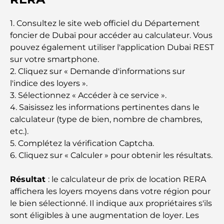
Crèches à Dubai Hills : Guide pour les parents
1. Consultez le site web officiel du Département
A Brief Guide to Buying Property in Dubai (2025-
foncier de Dubaï pour accéder au calculateur. Vous
26)
pouvez également utiliser l'application Dubai REST
sur votre smartphone.
Les meilleurs cafés du centre-ville de Dubaï : le
2. Cliquez sur « Demande d'informations sur
guide complet des amateurs de café
l'indice des loyers ».
3. Sélectionnez « Accéder à ce service ».
4. Saisissez les informations pertinentes dans le
Les Mercedes les plus chères jamais créées
calculateur (type de bien, nombre de chambres,
etc.).
Déménager à Dubaï depuis l'Australie : Guide
5. Complétez la vérification Captcha.
complet du déménagement
6. Cliquez sur « Calculer » pour obtenir les résultats.
Safari de luxe d'une nuit dans le désert de Dubaï :
Résultat
: le calculateur de prix de location RERA
une escapade haut de gamme
affichera les loyers moyens dans votre région pour
le bien sélectionné. Il indique aux propriétaires s'ils
Les voitures les plus chères de Tesla : l'innovation
sont éligibles à une augmentation de loyer. Les
au service de la performance