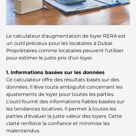
Maisons conformes au Vastu : Guide pratique pour
créer équilibre et harmonie
Les meilleures entreprises d'aménagement
Le calculateur d'augmentation de loyer RERA est
paysager à Dubaï : Transformer vos espaces
un outil précieux pour les locataires à Dubaï.
extérieurs
Propriétaires comme locataires peuvent l'utiliser
pour estimer le juste prix d'un loyer.
Les meilleures entreprises de déménagement à
Dubaï : un guide complet
1. Informations basées sur les données
Palm Jebel Ali contre Palm Jumeirah : une
Ce calculateur offre des résultats basés sur des
comparaison claire pour les acheteurs immobiliers
données. Il lève toute ambiguïté concernant les
avisés
ajustements de loyer pour toutes les parties.
L'outil fournit des informations fiables basées sur
Découvrez Moon Island Dubai : votre guide ultime
les tendances locatives. Il permet à toutes les
parties d'évaluer la juste valeur des loyers. Cette
clarté renforce la confiance et minimise les
À la découverte des sites historiques de Dubaï : un
malentendus.
voyage à travers le temps