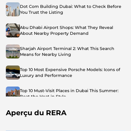
Dot Com Building Dubai: What to Check Before
You Trust the Listing
Abu Dhabi Airport Shops: What They Reveal
About Nearby Property Demand
Sharjah Airport Terminal 2: What This Search
Means for Nearby Living
Top 10 Most Expensive Porsche Models: Icons of
Luxury and Performance
Top 10 Must-Visit Places in Dubai This Summer:
Beat the Heat in Style
Aperçu du RERA
Top 7 Busiest Airports in the World: Hub of Global
Travel