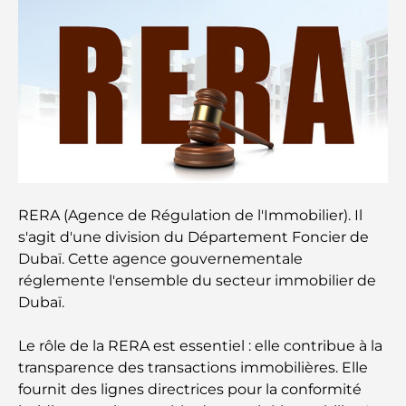
Abu Dhabi vs Dubai: A Practical Comparison for
Investors and Residents
Best Schools in Downtown Dubai: A Guide for
Families
Que faire à Dubaï en été : le guide ultime pour
profiter de la chaleur
Cadeaux de luxe pour hommes : des idées de
RERA (Agence de Régulation de l'Immobilier). Il
présents attentionnés et intemporels
s'agit d'une division du Département Foncier de
Dubaï. Cette agence gouvernementale
Écoles à proximité de Palm Jumeirah : un guide
réglemente l'ensemble du secteur immobilier de
complet pour les familles
Dubaï.
Les meilleurs hôtels de Business Bay, à Dubaï :
Le rôle de la RERA est essentiel : elle contribue à la
votre guide ultime
transparence des transactions immobilières. Elle
fournit des lignes directrices pour la conformité
Les meilleurs cafés avec vue à Dubaï : un parfait