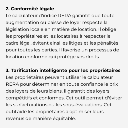
2. Conformité légale
Les 7 meilleurs restaurants de Dubai Creek
Le calculateur d'indice RERA garantit que toute
Harbour où dîner
augmentation ou baisse de loyer respecte la
législation locale en matière de location. Il oblige
Les meilleures écoles de Dubai Marina : un guide
les propriétaires et les locataires à respecter le
adapté aux familles
cadre légal, évitant ainsi les litiges et les pénalités
pour toutes les parties. Il favorise un processus de
Restaurants à Dubai Hills : Les meilleures adresses
location conforme qui protège vos droits.
gourmandes d’un quartier en pleine expansion
3. Tarification intelligente pour les propriétaires
Les meilleurs parcours de golf de championnat à
Les propriétaires peuvent utiliser le calculateur
Dubaï
RERA pour déterminer en toute confiance le prix
des loyers de leurs biens. Il garantit des loyers
Résidences en bord de mer à Dubaï : le luxe au
compétitifs et conformes. Cet outil permet d'éviter
bord de la mer
les surfacturations ou les sous-évaluations. Cet
outil aide les propriétaires à optimiser leurs
Les meilleures banques de Dubaï pour les
revenus de manière équitable.
expatriés : un guide bancaire complet