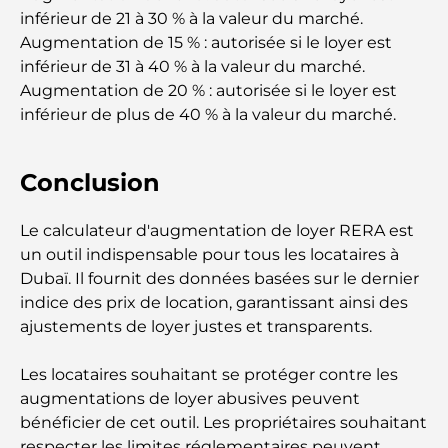
inférieur de 21 à 30 % à la valeur du marché.
Meilleurs restaurants pour un déjeuner d'affaires
Augmentation de 15 % : autorisée si le loyer est
au DIFC
inférieur de 31 à 40 % à la valeur du marché.
Augmentation de 20 % : autorisée si le loyer est
Les marques de vêtements les plus chères au
inférieur de plus de 40 % à la valeur du marché.
monde
Architecture ottomane : un riche héritage d'art,
Conclusion
de culture et d'empire
Le calculateur d'augmentation de loyer RERA est
un outil indispensable pour tous les locataires à
Comment choisir un conseiller financier à Dubaï ?
Dubaï. Il fournit des données basées sur le dernier
indice des prix de location, garantissant ainsi des
Les jets privés les plus chers : immersion dans
ajustements de loyer justes et transparents.
l'univers du luxe aéronautique des milliardaires
Les locataires souhaitant se protéger contre les
Les bagues de fiançailles les plus chères du
augmentations de loyer abusives peuvent
monde
bénéficier de cet outil. Les propriétaires souhaitant
respecter les limites réglementaires peuvent