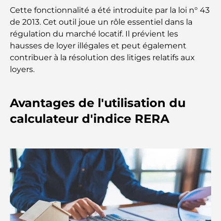
Cette fonctionnalité a été introduite par la loi n° 43
de 2013. Cet outil joue un rôle essentiel dans la
Découverte des restaurants de Jumeirah Golf
régulation du marché locatif. Il prévient les
Estates : un guide culinaire
hausses de loyer illégales et peut également
contribuer à la résolution des litiges relatifs aux
Dubai Horse Racing: Where Tradition Meets
loyers.
Global Competition
Cafés à Palm Jumeirah : Guide des meilleurs cafés
Avantages de l'utilisation du
et lieux de vie de l’île
calculateur d'indice RERA
Les meilleurs petits-déjeuners de Dubaï : Ma
sélection pour 2026
Comment obtenir un prêt immobilier à Dubaï : le
guide ultime
Plan directeur de Tilal Al Ghaf : une nouvelle
norme pour la vie intégrée à Dubaï