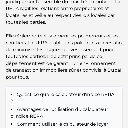
juridique sur l'ensemble du marché immobilier. La
mélange de saveurs et de paysages
RERA régit les relations entre propriétaires et
locataires et veille au respect des lois locales par
Restaurants avec vue sur le Burj Al Arab :
toutes les parties.
Expériences gastronomiques exceptionnelles à
Dubaï
Elle réglemente également les promoteurs et les
Clubs de plage de Palm Jumeirah : Guide complet
courtiers. La RERA établit des politiques claires afin
2026
de minimiser les risques d'investissement pour
toutes les parties. L'objectif principal de ce
Restaurants italiens du centre-ville de Dubaï : un
département est de garantir un environnement
avant-goût d'Italie au cœur de la ville
de transaction immobilière sûr et convivial à Dubaï
pour tous.
Les 7 meilleures salles de sport de Dubai Hills : le
summum du fitness
Qu'est-ce que le calculateur d'indice RERA
?
Le guide ultime des restaurants gastronomiques
Avantages de l'utilisation du calculateur
de Palm Jumeirah
d'indice RERA
Comment utiliser le calculateur de loyer
Découvrez les meilleurs petits-déjeuners de