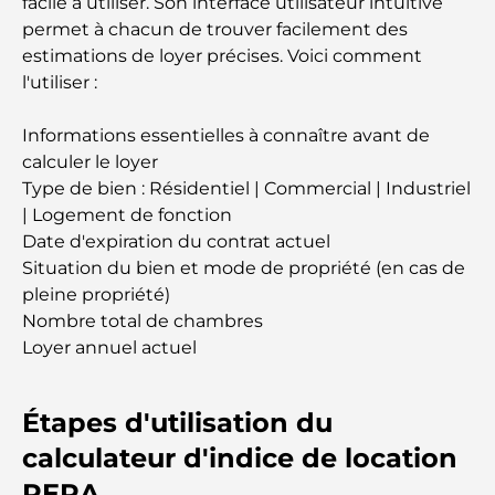
facile à utiliser. Son interface utilisateur intuitive
Les meilleures écoles IB à Dubaï : un guide
permet à chacun de trouver facilement des
complet pour les parents
estimations de loyer précises. Voici comment
l'utiliser :
Plan directeur de Dubai Hills : une vision pour la
vie communautaire moderne
Informations essentielles à connaître avant de
calculer le loyer
Restaurant de l'Opéra de Dubaï : Quand la
Type de bien : Résidentiel | Commercial | Industriel
gastronomie rencontre la culture
| Logement de fonction
Date d'expiration du contrat actuel
Les marques de costumes les plus chères qui
Situation du bien et mode de propriété (en cas de
définissent le luxe sur mesure
pleine propriété)
Nombre total de chambres
Restaurants de J1 Beach : la nouvelle destination
Loyer annuel actuel
gastronomique de luxe à Dubaï
Les montres Rolex les plus chères jamais vendues
Étapes d'utilisation du
calculateur d'indice de location
RERA