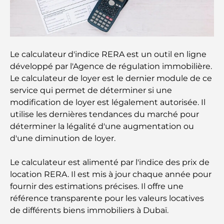
panoramas.
Meilleurs quartiers où vivre en famille à Dubaï :
découvrez les meilleures options
Le calculateur d'indice RERA est un outil en ligne
Hôtels 5 étoiles à Dubaï : un luxe inégalé pour
développé par l'Agence de régulation immobilière.
chaque voyageur
Le calculateur de loyer est le dernier module de ce
service qui permet de déterminer si une
Que faire dans le centre-ville de Dubaï : votre
modification de loyer est légalement autorisée. Il
guide ultime
utilise les dernières tendances du marché pour
déterminer la légalité d'une augmentation ou
Les meilleurs iftars à Dubaï : 7 adresses
d'une diminution de loyer.
incontournables pour un repas de Ramadan
mémorable
Le calculateur est alimenté par l'indice des prix de
location RERA. Il est mis à jour chaque année pour
Cafés à Business Bay : l’alliance parfaite du café et
fournir des estimations précises. Il offre une
de la convivialité
référence transparente pour les valeurs locatives
de différents biens immobiliers à Dubaï.
Restaurants étoilés Michelin à Dubaï : un circuit
gastronomique inoubliable