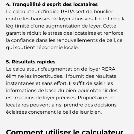
4. Tranquillité d'esprit des locataires
Le pays le plus cher du monde : un classement
Le calculateur d'indice RERA sert de bouclier
mondial des coûts
contre les hausses de loyer abusives. Il confirme la
légitimité d'une augmentation de loyer. Cette
Les meilleurs restaurants de steak à Dubaï : un
garantie réduit le stress des locataires et renforce
guide pour les amateurs de viande
la confiance dans les renouvellements de bail, ce
qui soutient l'économie locale.
A Brief Guide to Buying Property in Dubai (2025-
26)
5. Résultats rapides
Le calculateur d'augmentation de loyer RERA
Guide des salles de sport de Damac Hills : Les
élimine les incertitudes. Il fournit des résultats
meilleures options de remise en forme à Damac
instantanés et sans effort. Il suffit de saisir les
Hills et aux alentours
informations de base du bien pour obtenir des
estimations de loyer précises. Propriétaires et
Les meilleurs centres commerciaux de Dubaï pour
le shopping et les loisirs
locataires peuvent ainsi prendre des décisions
éclairées concernant le bail de leur bien.
Que faire au DIFC : explorez le quartier le plus
dynamique de Dubaï
Comment utiliser le calculateur