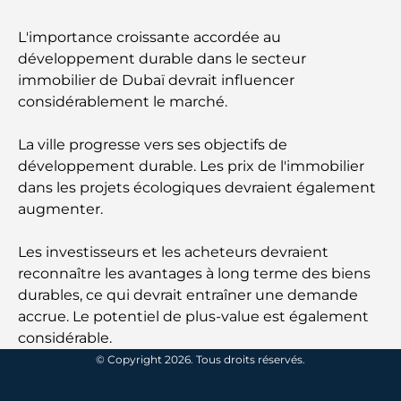
gourmandes d’un quartier en pleine expansion
L'importance croissante accordée au
Les meilleurs parcours de golf de championnat à
développement durable dans le secteur
Dubaï
immobilier de Dubaï devrait influencer
considérablement le marché.
Résidences en bord de mer à Dubaï : le luxe au
bord de la mer
La ville progresse vers ses objectifs de
développement durable. Les prix de l'immobilier
Les meilleures banques de Dubaï pour les
dans les projets écologiques devraient également
expatriés : un guide bancaire complet
augmenter.
Le pays le plus cher du monde : un classement
Les investisseurs et les acheteurs devraient
mondial des coûts
reconnaître les avantages à long terme des biens
durables, ce qui devrait entraîner une demande
Les meilleurs restaurants de steak à Dubaï : un
accrue. Le potentiel de plus-value est également
guide pour les amateurs de viande
considérable.
© Copyright 2026. Tous droits réservés.
A Brief Guide to Buying Property in Dubai (2025-
26)