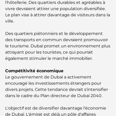
L'école GEMS la plus chère de Dubaï : un guide
l'hôtellerie. Des quartiers durables et agréables à
complet pour les parents
vivre devraient attirer une population diversifiée.
Le plan vise à attirer davantage de visiteurs dans la
Les meilleures écoles près de Damac Hills 2 : un
ville.
guide pour les familles
Des quartiers piétonniers et le développement
Les meilleurs restaurants indiens de Dubaï : un
des transports en commun devraient promouvoir
voyage culinaire
le tourisme. Dubaï promet un environnement plus
attrayant pour les touristes, ce qui pourrait
Découvrez la promenade de Palm Jumeirah : une
également stimuler le marché immobilier.
balade placée sous le signe du luxe et des
panoramas.
Compétitivité économique
Le gouvernement de Dubaï a activement
Meilleurs quartiers où vivre en famille à Dubaï :
encouragé les investissements étrangers pour
découvrez les meilleures options
divers projets. Cette tendance devrait s'intensifier
dans le cadre du Plan directeur de Dubaï 2040.
Hôtels 5 étoiles à Dubaï : un luxe inégalé pour
chaque voyageur
L'objectif est de diversifier davantage l'économie
de Dubaï. L'émirat est déjà un pôle d'affaires
Que faire dans le centre-ville de Dubaï : votre