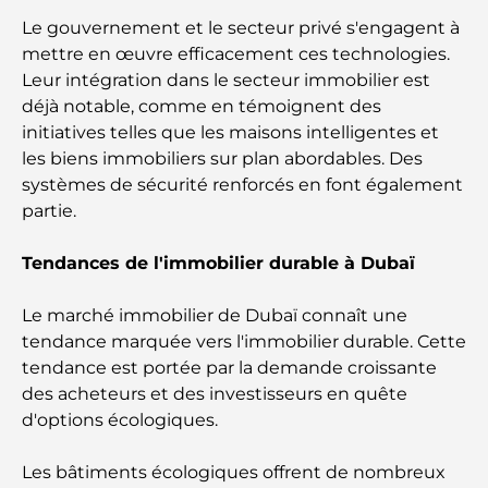
et lieux de vie de l’île
Le gouvernement et le secteur privé s'engagent à
mettre en œuvre efficacement ces technologies.
Les meilleurs petits-déjeuners de Dubaï : Ma
Leur intégration dans le secteur immobilier est
sélection pour 2026
déjà notable, comme en témoignent des
initiatives telles que les maisons intelligentes et
Comment obtenir un prêt immobilier à Dubaï : le
les biens immobiliers sur plan abordables. Des
guide ultime
systèmes de sécurité renforcés en font également
partie.
Plan directeur de Tilal Al Ghaf : une nouvelle
norme pour la vie intégrée à Dubaï
Tendances de l'immobilier durable à Dubaï
Maisons conformes au Vastu : Guide pratique pour
Le marché immobilier de Dubaï connaît une
créer équilibre et harmonie
tendance marquée vers l'immobilier durable. Cette
tendance est portée par la demande croissante
Les meilleures entreprises d'aménagement
des acheteurs et des investisseurs en quête
paysager à Dubaï : Transformer vos espaces
d'options écologiques.
extérieurs
Les bâtiments écologiques offrent de nombreux
Les meilleures entreprises de déménagement à