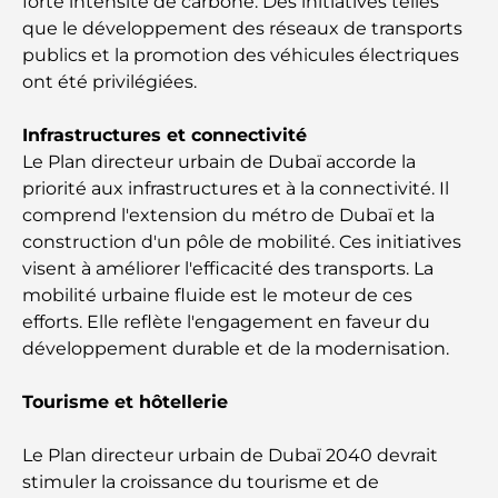
forte intensité de carbone. Des initiatives telles
Restaurants italiens du centre-ville de Dubaï : un
que le développement des réseaux de transports
avant-goût d'Italie au cœur de la ville
publics et la promotion des véhicules électriques
ont été privilégiées.
Les 7 meilleures salles de sport de Dubai Hills : le
summum du fitness
Infrastructures et connectivité
Le Plan directeur urbain de Dubaï accorde la
Le guide ultime des restaurants gastronomiques
priorité aux infrastructures et à la connectivité. Il
de Palm Jumeirah
comprend l'extension du métro de Dubaï et la
construction d'un pôle de mobilité. Ces initiatives
Découvrez les meilleurs petits-déjeuners de
visent à améliorer l'efficacité des transports. La
Business Bay, à Dubaï.
mobilité urbaine fluide est le moteur de ces
efforts. Elle reflète l'engagement en faveur du
Hôpitaux publics à Dubaï : des soins de santé
développement durable et de la modernisation.
complets pour tous
Tourisme et hôtellerie
Lamborghini les plus chères jamais construites : la
liste ultime des collectionneurs
Le Plan directeur urbain de Dubaï 2040 devrait
stimuler la croissance du tourisme et de