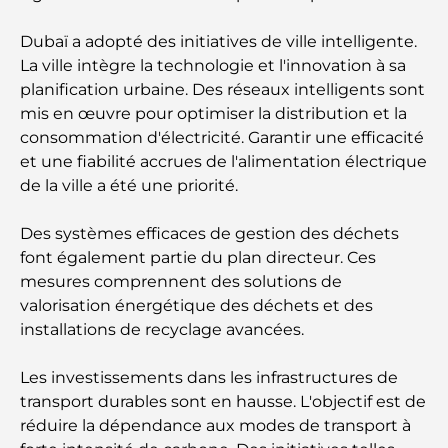
Cadeaux de luxe pour hommes : des idées de
Dubaï a adopté des initiatives de ville intelligente.
présents attentionnés et intemporels
La ville intègre la technologie et l'innovation à sa
planification urbaine. Des réseaux intelligents sont
Écoles à proximité de Palm Jumeirah : un guide
mis en œuvre pour optimiser la distribution et la
complet pour les familles
consommation d'électricité. Garantir une efficacité
et une fiabilité accrues de l'alimentation électrique
Les meilleurs hôtels de Business Bay, à Dubaï :
de la ville a été une priorité.
votre guide ultime
Des systèmes efficaces de gestion des déchets
Les meilleurs cafés avec vue à Dubaï : un parfait
font également partie du plan directeur. Ces
mélange de saveurs et de paysages
mesures comprennent des solutions de
valorisation énergétique des déchets et des
Restaurants avec vue sur le Burj Al Arab :
Expériences gastronomiques exceptionnelles à
installations de recyclage avancées.
Dubaï
Les investissements dans les infrastructures de
Clubs de plage de Palm Jumeirah : Guide complet
transport durables sont en hausse. L'objectif est de
2026
réduire la dépendance aux modes de transport à