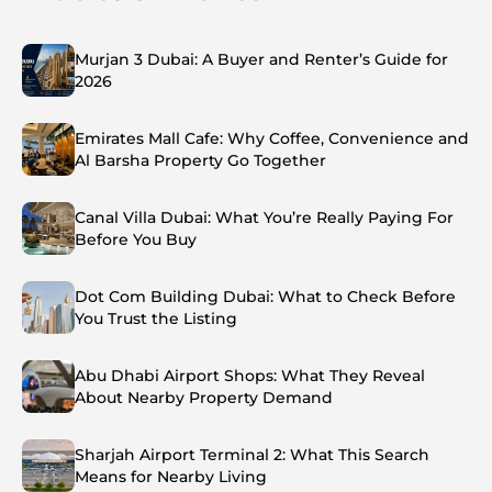
Murjan 3 Dubai: A Buyer and Renter’s Guide for
2026
Emirates Mall Cafe: Why Coffee, Convenience and
Al Barsha Property Go Together
Canal Villa Dubai: What You’re Really Paying For
Before You Buy
Dot Com Building Dubai: What to Check Before
You Trust the Listing
Abu Dhabi Airport Shops: What They Reveal
About Nearby Property Demand
Sharjah Airport Terminal 2: What This Search
Means for Nearby Living