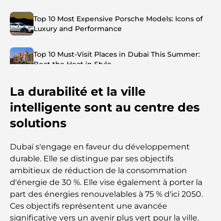
Top 10 Most Expensive Porsche Models: Icons of
Luxury and Performance
Top 10 Must-Visit Places in Dubai This Summer:
Beat the Heat in Style
La durabilité et la ville
Top 7 Busiest Airports in the World: Hub of Global
Travel
intelligente sont au centre des
solutions
Abu Dhabi vs Dubai: A Practical Comparison for
Investors and Residents
Dubaï s'engage en faveur du développement
durable. Elle se distingue par ses objectifs
Best Schools in Downtown Dubai: A Guide for
ambitieux de réduction de la consommation
Families
d'énergie de 30 %. Elle vise également à porter la
part des énergies renouvelables à 75 % d'ici 2050.
Que faire à Dubaï en été : le guide ultime pour
Ces objectifs représentent une avancée
profiter de la chaleur
significative vers un avenir plus vert pour la ville.