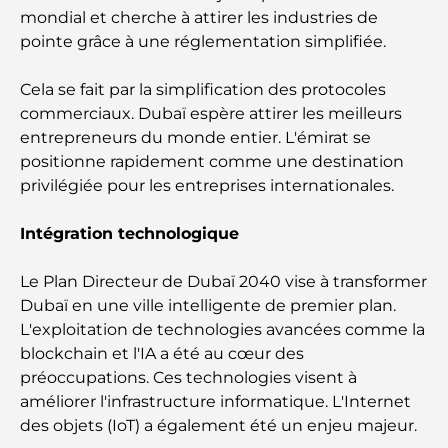
mondial et cherche à attirer les industries de
guide ultime
pointe grâce à une réglementation simplifiée.
Les meilleurs iftars à Dubaï : 7 adresses
incontournables pour un repas de Ramadan
Cela se fait par la simplification des protocoles
mémorable
commerciaux. Dubaï espère attirer les meilleurs
entrepreneurs du monde entier. L'émirat se
Cafés à Business Bay : l’alliance parfaite du café et
positionne rapidement comme une destination
de la convivialité
privilégiée pour les entreprises internationales.
Restaurants étoilés Michelin à Dubaï : un circuit
Intégration technologique
gastronomique inoubliable
Le Plan Directeur de Dubaï 2040 vise à transformer
Découverte des restaurants de Jumeirah Golf
Dubaï en une ville intelligente de premier plan.
Estates : un guide culinaire
L'exploitation de technologies avancées comme la
blockchain et l'IA a été au cœur des
Dubai Horse Racing: Where Tradition Meets
préoccupations. Ces technologies visent à
Global Competition
améliorer l'infrastructure informatique. L'Internet
des objets (IoT) a également été un enjeu majeur.
Cafés à Palm Jumeirah : Guide des meilleurs cafés