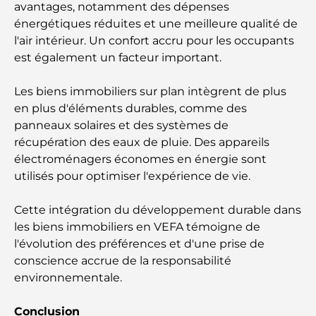
avantages, notamment des dépenses
Dubaï : un guide complet
énergétiques réduites et une meilleure qualité de
l'air intérieur. Un confort accru pour les occupants
Palm Jebel Ali contre Palm Jumeirah : une
comparaison claire pour les acheteurs immobiliers
est également un facteur important.
avisés
Les biens immobiliers sur plan intègrent de plus
en plus d'éléments durables, comme des
Découvrez Moon Island Dubai : votre guide ultime
panneaux solaires et des systèmes de
récupération des eaux de pluie. Des appareils
À la découverte des sites historiques de Dubaï : un
électroménagers économes en énergie sont
voyage à travers le temps
utilisés pour optimiser l'expérience de vie.
Les 7 meilleurs restaurants de Dubai Creek
Cette intégration du développement durable dans
Harbour où dîner
les biens immobiliers en VEFA témoigne de
l'évolution des préférences et d'une prise de
Les meilleures écoles de Dubai Marina : un guide
conscience accrue de la responsabilité
adapté aux familles
environnementale.
Restaurants à Dubai Hills : Les meilleures adresses
Conclusion