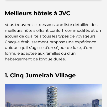
Le guide ultime des restaurants gastronomiques
de Palm Jumeirah
Meilleurs hôtels à JVC
Découvrez les meilleurs petits-déjeuners de
Business Bay, à Dubaï.
Vous trouverez ci-dessous une liste détaillée des
meilleurs hôtels offrant confort, commodités et un
Hôpitaux publics à Dubaï : des soins de santé
accueil de qualité à tous les types de voyageurs.
complets pour tous
Chaque établissement propose une expérience
unique, qu'il s'agisse d'un séjour de luxe, d'une
Lamborghini les plus chères jamais construites : la
formule adaptée aux familles ou d'un
liste ultime des collectionneurs
hébergement de longue durée.
L'école GEMS la plus chère de Dubaï : un guide
1. Cinq Jumeirah Village
complet pour les parents
Les meilleures écoles près de Damac Hills 2 : un
guide pour les familles
Les meilleurs restaurants indiens de Dubaï : un