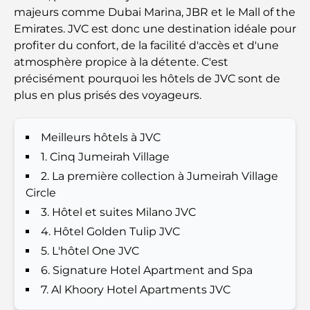
Les meilleurs hôtels de Business Bay, à Dubaï :
majeurs comme Dubai Marina, JBR et le Mall of the
votre guide ultime
Emirates. JVC est donc une destination idéale pour
profiter du confort, de la facilité d'accès et d'une
Les meilleurs cafés avec vue à Dubaï : un parfait
atmosphère propice à la détente. C'est
mélange de saveurs et de paysages
précisément pourquoi les hôtels de JVC sont de
plus en plus prisés des voyageurs.
Restaurants avec vue sur le Burj Al Arab :
Expériences gastronomiques exceptionnelles à
Dubaï
Meilleurs hôtels à JVC
1. Cinq Jumeirah Village
Clubs de plage de Palm Jumeirah : Guide complet
2. La première collection à Jumeirah Village
2026
Circle
3. Hôtel et suites Milano JVC
Restaurants italiens du centre-ville de Dubaï : un
avant-goût d'Italie au cœur de la ville
4. Hôtel Golden Tulip JVC
5. L'hôtel One JVC
Les 7 meilleures salles de sport de Dubai Hills : le
6. Signature Hotel Apartment and Spa
summum du fitness
7. Al Khoory Hotel Apartments JVC