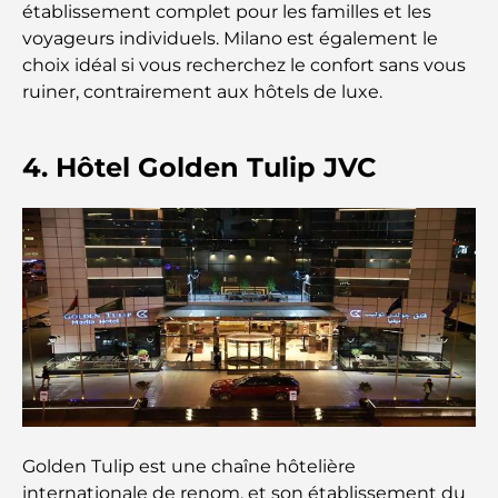
établissement complet pour les familles et les
voyageurs individuels. Milano est également le
Les meilleures banques de Dubaï pour les
choix idéal si vous recherchez le confort sans vous
expatriés : un guide bancaire complet
ruiner, contrairement aux hôtels de luxe.
Le pays le plus cher du monde : un classement
mondial des coûts
4. Hôtel Golden Tulip JVC
Les meilleurs restaurants de steak à Dubaï : un
guide pour les amateurs de viande
A Brief Guide to Buying Property in Dubai (2025-
26)
Guide des salles de sport de Damac Hills : Les
meilleures options de remise en forme à Damac
Hills et aux alentours
Les meilleurs centres commerciaux de Dubaï pour
Golden Tulip est une chaîne hôtelière
le shopping et les loisirs
internationale de renom, et son établissement du