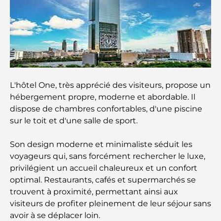
Family Beach Club Dubai : Là où divertissement et
détente se rencontrent
Les meilleures écoles IB à Dubaï : un guide
complet pour les parents
Plan directeur de Dubai Hills : une vision pour la
L'hôtel One, très apprécié des visiteurs, propose un
vie communautaire moderne
hébergement propre, moderne et abordable. Il
dispose de chambres confortables, d'une piscine
Restaurant de l'Opéra de Dubaï : Quand la
sur le toit et d'une salle de sport.
gastronomie rencontre la culture
Son design moderne et minimaliste séduit les
Les marques de costumes les plus chères qui
voyageurs qui, sans forcément rechercher le luxe,
définissent le luxe sur mesure
privilégient un accueil chaleureux et un confort
optimal. Restaurants, cafés et supermarchés se
Restaurants de J1 Beach : la nouvelle destination
trouvent à proximité, permettant ainsi aux
gastronomique de luxe à Dubaï
visiteurs de profiter pleinement de leur séjour sans
avoir à se déplacer loin.