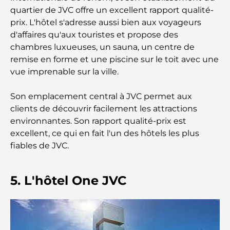
quartier de JVC offre un excellent rapport qualité-
Que faire au DIFC : explorez le quartier le plus
prix. L'hôtel s'adresse aussi bien aux voyageurs
dynamique de Dubaï
d'affaires qu'aux touristes et propose des
chambres luxueuses, un sauna, un centre de
Cartes de crédit aux Émirats arabes unis : un guide
remise en forme et une piscine sur le toit avec une
complet pour dépenser intelligemment
vue imprenable sur la ville.
Hôpital du DIFC : des soins médicaux de classe
Son emplacement central à JVC permet aux
mondiale à Dubaï
clients de découvrir facilement les attractions
environnantes. Son rapport qualité-prix est
Rarest Car in the World: Automotive Legends
excellent, ce qui en fait l'un des hôtels les plus
Beyond Price
fiables de JVC.
Salles de sport au DIFC : quand le fitness
rencontre le style de vie professionnel
5. L'hôtel One JVC
Plateformes de trading aux Émirats arabes unis :
un guide pour les investisseurs modernes