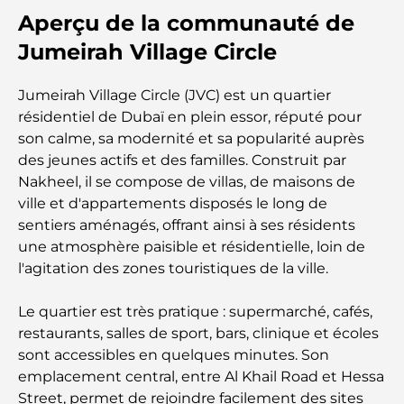
Aperçu de la communauté de
Top 7 Busiest Airports in the World: Hub of Global
Travel
Jumeirah Village Circle
Abu Dhabi vs Dubai: A Practical Comparison for
Jumeirah Village Circle (JVC) est un quartier
Investors and Residents
résidentiel de Dubaï en plein essor, réputé pour
son calme, sa modernité et sa popularité auprès
Best Schools in Downtown Dubai: A Guide for
des jeunes actifs et des familles. Construit par
Families
Nakheel, il se compose de villas, de maisons de
ville et d'appartements disposés le long de
Que faire à Dubaï en été : le guide ultime pour
sentiers aménagés, offrant ainsi à ses résidents
profiter de la chaleur
une atmosphère paisible et résidentielle, loin de
l'agitation des zones touristiques de la ville.
Cadeaux de luxe pour hommes : des idées de
présents attentionnés et intemporels
Le quartier est très pratique : supermarché, cafés,
restaurants, salles de sport, bars, clinique et écoles
Écoles à proximité de Palm Jumeirah : un guide
sont accessibles en quelques minutes. Son
complet pour les familles
emplacement central, entre Al Khail Road et Hessa
Street, permet de rejoindre facilement des sites