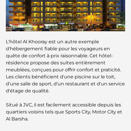
Les meilleures options de séjour à Dubaï : Hôtels
et complexes hôteliers de premier plan
Meilleurs restaurants pour un déjeuner d'affaires
au DIFC
L'hôtel Al Khooray est un autre exemple
d'hébergement fiable pour les voyageurs en
Les marques de vêtements les plus chères au
quête de confort à prix raisonnable. Cet hôtel-
monde
résidence propose des suites entièrement
meublées, conçues pour offrir confort et praticité.
Architecture ottomane : un riche héritage d'art,
Les clients bénéficient d'une piscine sur le toit,
de culture et d'empire
d'une salle de sport, d'un restaurant et d'un service
d'étage de qualité.
Comment choisir un conseiller financier à Dubaï ?
Situé à JVC, il est facilement accessible depuis les
quartiers voisins tels que Sports City, Motor City et
Les jets privés les plus chers : immersion dans
Al Barsha.
l'univers du luxe aéronautique des milliardaires