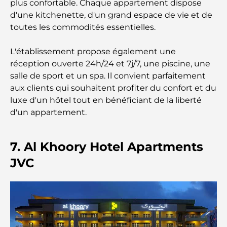
plus confortable. Chaque appartement dispose
une escapade haut de gamme
d'une kitchenette, d'un grand espace de vie et de
toutes les commodités essentielles.
Les voitures les plus chères de Tesla : l'innovation
au service de la performance
L'établissement propose également une
réception ouverte 24h/24 et 7j/7, une piscine, une
Restaurants Al Wasl : les restaurants les plus
salle de sport et un spa. Il convient parfaitement
célèbres de Dubaï
aux clients qui souhaitent profiter du confort et du
luxe d'un hôtel tout en bénéficiant de la liberté
Les 10 pays les plus riches du monde
d'un appartement.
Activités à faire avec des enfants à Dubaï : un
7. Al Khoory Hotel Apartments
guide complet pour les familles
JVC
Les meilleurs complexes hôteliers balnéaires de
Dubaï pour une escapade de luxe
Lieux romantiques à Dubaï pour des moments
inoubliables