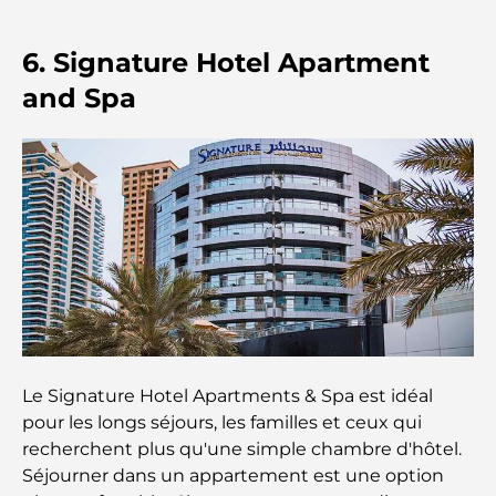
Les montres Rolex les plus chères jamais vendues
6. Signature Hotel Apartment
and Spa
Crèches à Dubai Hills : Guide pour les parents
A Brief Guide to Buying Property in Dubai (2025-
26)
Les meilleurs cafés du centre-ville de Dubaï : le
guide complet des amateurs de café
Les Mercedes les plus chères jamais créées
Le Signature Hotel Apartments & Spa est idéal
Déménager à Dubaï depuis l'Australie : Guide
pour les longs séjours, les familles et ceux qui
complet du déménagement
recherchent plus qu'une simple chambre d'hôtel.
Séjourner dans un appartement est une option
Safari de luxe d'une nuit dans le désert de Dubaï :