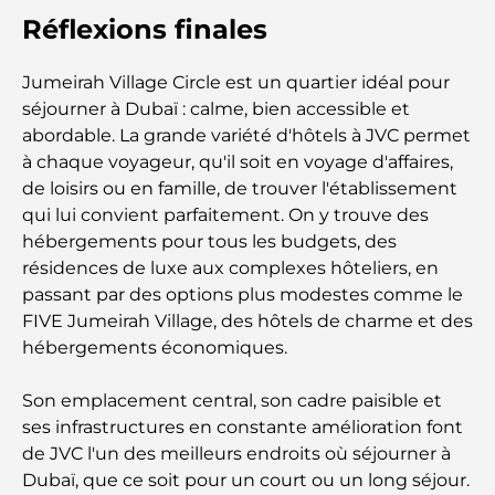
Réflexions finales
Les bagues de fiançailles les plus chères du
monde
Jumeirah Village Circle est un quartier idéal pour
séjourner à Dubaï : calme, bien accessible et
Écoles indiennes à Dubaï : Le guide ultime pour
les parents
abordable. La grande variété d'hôtels à JVC permet
à chaque voyageur, qu'il soit en voyage d'affaires,
de loisirs ou en famille, de trouver l'établissement
Découverte des sites emblématiques d'Abu Dhabi
qui lui convient parfaitement. On y trouve des
hébergements pour tous les budgets, des
résidences de luxe aux complexes hôteliers, en
Écoles à Abou Dhabi : Le guide ultime des
meilleures écoles de la capitale
passant par des options plus modestes comme le
FIVE Jumeirah Village, des hôtels de charme et des
hébergements économiques.
Restaurants à Abou Dhabi : un tour savoureux de
la capitale
Son emplacement central, son cadre paisible et
ses infrastructures en constante amélioration font
Gyms in Abu Dhabi: Your Guide to the Best
Fitness Spots in the City
de JVC l'un des meilleurs endroits où séjourner à
Dubaï, que ce soit pour un court ou un long séjour.