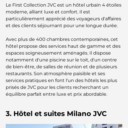
Le First Collection JVC est un hôtel urbain 4 étoiles
moderne, alliant luxe et confort. Il est
Plan directeur de Tilal Al Ghaf : une nouvelle
particulièrement apprécié des voyageurs d'affaires
norme pour la vie intégrée à Dubaï
et des clients séjournant pour une longue durée.
Maisons conformes au Vastu : Guide pratique pour
Avec plus de 400 chambres contemporaines, cet
créer équilibre et harmonie
hôtel propose des services haut de gamme et des
espaces soigneusement aménagés. Il dispose
Les meilleures entreprises d'aménagement
notamment d'une piscine sur le toit, d'un centre
paysager à Dubaï : Transformer vos espaces
extérieurs
de bien-être, de salles de réunion et de plusieurs
restaurants. Son atmosphère paisible et ses
Les meilleures entreprises de déménagement à
services pratiques en font l'un des hôtels les plus
Dubaï : un guide complet
prisés de JVC pour les clients recherchant un
équilibre parfait entre luxe et prix abordable.
Palm Jebel Ali contre Palm Jumeirah : une
comparaison claire pour les acheteurs immobiliers
avisés
3. Hôtel et suites Milano JVC
Découvrez Moon Island Dubai : votre guide ultime