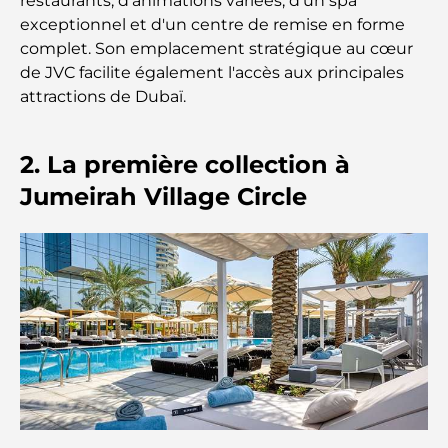
restaurants, d'animations variées, d'un spa
de la convivialité
exceptionnel et d'un centre de remise en forme
complet. Son emplacement stratégique au cœur
Restaurants étoilés Michelin à Dubaï : un circuit
de JVC facilite également l'accès aux principales
gastronomique inoubliable
attractions de Dubaï.
Découverte des restaurants de Jumeirah Golf
Estates : un guide culinaire
2. La première collection à
Jumeirah Village Circle
Dubai Horse Racing: Where Tradition Meets
Global Competition
Cafés à Palm Jumeirah : Guide des meilleurs cafés
et lieux de vie de l’île
Les meilleurs petits-déjeuners de Dubaï : Ma
sélection pour 2026
Comment obtenir un prêt immobilier à Dubaï : le
guide ultime