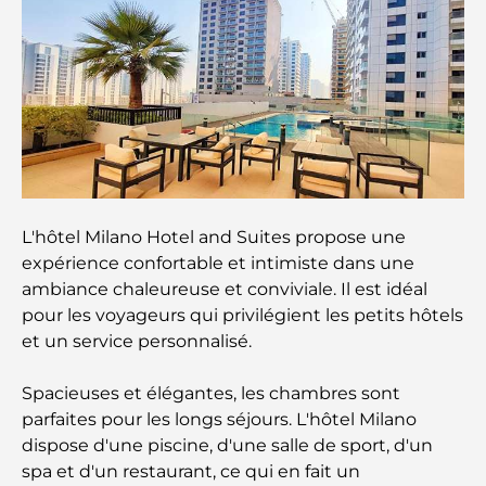
À la découverte des sites historiques de Dubaï : un
voyage à travers le temps
Les 7 meilleurs restaurants de Dubai Creek
Harbour où dîner
Les meilleures écoles de Dubai Marina : un guide
L'hôtel Milano Hotel and Suites propose une
adapté aux familles
expérience confortable et intimiste dans une
ambiance chaleureuse et conviviale. Il est idéal
Restaurants à Dubai Hills : Les meilleures adresses
pour les voyageurs qui privilégient les petits hôtels
gourmandes d’un quartier en pleine expansion
et un service personnalisé.
Les meilleurs parcours de golf de championnat à
Spacieuses et élégantes, les chambres sont
Dubaï
parfaites pour les longs séjours. L'hôtel Milano
dispose d'une piscine, d'une salle de sport, d'un
Résidences en bord de mer à Dubaï : le luxe au
spa et d'un restaurant, ce qui en fait un
bord de la mer