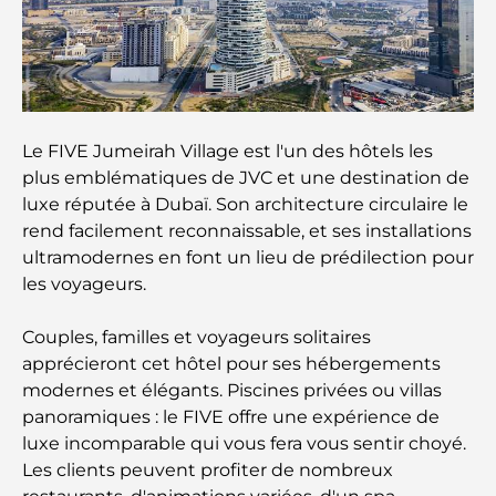
voyage culinaire
Découvrez la promenade de Palm Jumeirah : une
balade placée sous le signe du luxe et des
panoramas.
Le FIVE Jumeirah Village est l'un des hôtels les
Meilleurs quartiers où vivre en famille à Dubaï :
plus emblématiques de JVC et une destination de
découvrez les meilleures options
luxe réputée à Dubaï. Son architecture circulaire le
rend facilement reconnaissable, et ses installations
Hôtels 5 étoiles à Dubaï : un luxe inégalé pour
ultramodernes en font un lieu de prédilection pour
chaque voyageur
les voyageurs.
Que faire dans le centre-ville de Dubaï : votre
Couples, familles et voyageurs solitaires
guide ultime
apprécieront cet hôtel pour ses hébergements
modernes et élégants. Piscines privées ou villas
Les meilleurs iftars à Dubaï : 7 adresses
incontournables pour un repas de Ramadan
panoramiques : le FIVE offre une expérience de
mémorable
luxe incomparable qui vous fera vous sentir choyé.
Les clients peuvent profiter de nombreux
Cafés à Business Bay : l’alliance parfaite du café et