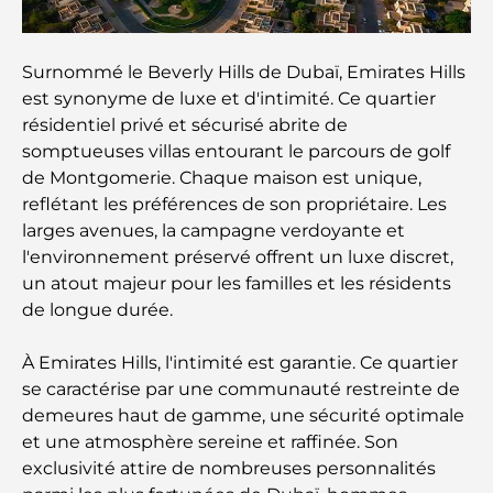
Que faire dans le centre-ville de Dubaï : votre
guide ultime
Surnommé le Beverly Hills de Dubaï, Emirates Hills
est synonyme de luxe et d'intimité. Ce quartier
Les meilleurs iftars à Dubaï : 7 adresses
incontournables pour un repas de Ramadan
résidentiel privé et sécurisé abrite de
mémorable
somptueuses villas entourant le parcours de golf
de Montgomerie. Chaque maison est unique,
Cafés à Business Bay : l’alliance parfaite du café et
reflétant les préférences de son propriétaire. Les
de la convivialité
larges avenues, la campagne verdoyante et
l'environnement préservé offrent un luxe discret,
Restaurants étoilés Michelin à Dubaï : un circuit
un atout majeur pour les familles et les résidents
gastronomique inoubliable
de longue durée.
Découverte des restaurants de Jumeirah Golf
À Emirates Hills, l'intimité est garantie. Ce quartier
Estates : un guide culinaire
se caractérise par une communauté restreinte de
demeures haut de gamme, une sécurité optimale
Dubai Horse Racing: Where Tradition Meets
et une atmosphère sereine et raffinée. Son
Global Competition
exclusivité attire de nombreuses personnalités