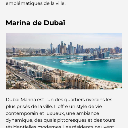
Beyond Price
emblématiques de la ville.
Salles de sport au DIFC : quand le fitness
Marina de Dubaï
rencontre le style de vie professionnel
Plateformes de trading aux Émirats arabes unis :
un guide pour les investisseurs modernes
Family Beach Club Dubai : Là où divertissement et
détente se rencontrent
Les meilleures écoles IB à Dubaï : un guide
complet pour les parents
Dubai Marina est l'un des quartiers riverains les
Plan directeur de Dubai Hills : une vision pour la
vie communautaire moderne
plus prisés de la ville. Il offre un style de vie
contemporain et luxueux, une ambiance
dynamique, des quais pittoresques et des tours
Restaurant de l'Opéra de Dubaï : Quand la
gastronomie rencontre la culture
résidentielles modernes. Les résidents peuvent