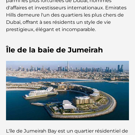
parmi les plus fortunées de Dubaï, hommes
Cafés à Palm Jumeirah : Guide des meilleurs cafés
d'affaires et investisseurs internationaux. Emirates
et lieux de vie de l’île
Hills demeure l'un des quartiers les plus chers de
Dubaï, offrant à ses résidents un style de vie
Les meilleurs petits-déjeuners de Dubaï : Ma
prestigieux, élégant et incomparable.
sélection pour 2026
Île de la baie de Jumeirah
Comment obtenir un prêt immobilier à Dubaï : le
guide ultime
Plan directeur de Tilal Al Ghaf : une nouvelle
norme pour la vie intégrée à Dubaï
Maisons conformes au Vastu : Guide pratique pour
créer équilibre et harmonie
Les meilleures entreprises d'aménagement
paysager à Dubaï : Transformer vos espaces
extérieurs
L'île de Jumeirah Bay est un quartier résidentiel de