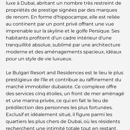
luxe à Dubaï, abritant un nombre très restreint de
Les meilleures entreprises de déménagement à
Dubaï : un guide complet
propriétés de prestige signées par des marques
de renom. En forme d'hippocampe, elle est reliée
Palm Jebel Ali contre Palm Jumeirah : une
au continent par un pont privé offrant une vue
comparaison claire pour les acheteurs immobiliers
imprenable sur la skyline et le golfe Persique. Ses
avisés
habitants profitent d'un cadre intérieur d'une
tranquillité absolue, sublimé par une architecture
moderne et des aménagements spacieux, idéaux
Découvrez Moon Island Dubai : votre guide ultime
pour un style de vie luxueux.
À la découverte des sites historiques de Dubaï : un
Le Bulgari Resort and Residences est le lieu le plus
voyage à travers le temps
prestigieux de l'île et contribue au raffinement du
marché immobilier dubaïote. Ce complexe offre
Les 7 meilleurs restaurants de Dubai Creek
des services cinq étoiles, un front de mer aménagé
Harbour où dîner
et une marina privée, ce qui en fait le lieu de
prédilection des personnes les plus fortunées.
Les meilleures écoles de Dubai Marina : un guide
Exclusif et idéalement situé, il figure parmi les
adapté aux familles
quartiers les plus chers de Dubaï, où les résidents
recherchent une intimité totale tout en restant