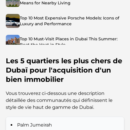
Means for Nearby Living
Top 10 Most Expensive Porsche Models: Icons of
Luxury and Performance
Top 10 Must-Visit Places in Dubai This Summer:
Beat the Heat in Style
Les 5 quartiers les plus chers de
Top 7 Busiest Airports in the World: Hub of Global
Travel
Dubaï pour l'acquisition d'un
bien immobilier
Abu Dhabi vs Dubai: A Practical Comparison for
Investors and Residents
Vous trouverez ci-dessous une description
détaillée des communautés qui définissent le
Best Schools in Downtown Dubai: A Guide for
style de vie haut de gamme de Dubaï.
Families
Que faire à Dubaï en été : le guide ultime pour
Palm Jumeirah
profiter de la chaleur