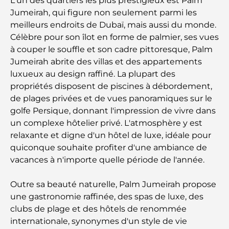
L'un des quartiers les plus prestigieux est Palm
Jumeirah, qui figure non seulement parmi les
Restaurants italiens du centre-ville de Dubaï : un
meilleurs endroits de Dubaï, mais aussi du monde.
avant-goût d'Italie au cœur de la ville
Célèbre pour son îlot en forme de palmier, ses vues
à couper le souffle et son cadre pittoresque, Palm
Les 7 meilleures salles de sport de Dubai Hills : le
Jumeirah abrite des villas et des appartements
summum du fitness
luxueux au design raffiné. La plupart des
propriétés disposent de piscines à débordement,
Le guide ultime des restaurants gastronomiques
de plages privées et de vues panoramiques sur le
de Palm Jumeirah
golfe Persique, donnant l'impression de vivre dans
un complexe hôtelier privé. L'atmosphère y est
Découvrez les meilleurs petits-déjeuners de
relaxante et digne d'un hôtel de luxe, idéale pour
Business Bay, à Dubaï.
quiconque souhaite profiter d'une ambiance de
vacances à n'importe quelle période de l'année.
Hôpitaux publics à Dubaï : des soins de santé
complets pour tous
Outre sa beauté naturelle, Palm Jumeirah propose
une gastronomie raffinée, des spas de luxe, des
Lamborghini les plus chères jamais construites : la
clubs de plage et des hôtels de renommée
liste ultime des collectionneurs
internationale, synonymes d'un style de vie