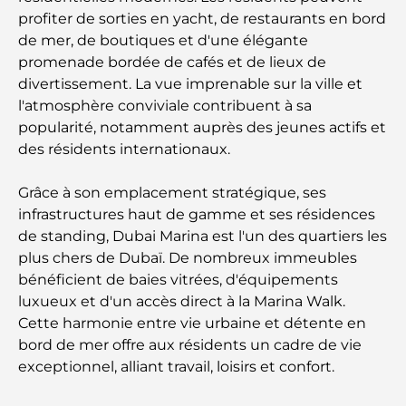
profiter de sorties en yacht, de restaurants en bord
de mer, de boutiques et d'une élégante
Les marques de costumes les plus chères qui
définissent le luxe sur mesure
promenade bordée de cafés et de lieux de
divertissement. La vue imprenable sur la ville et
l'atmosphère conviviale contribuent à sa
Restaurants de J1 Beach : la nouvelle destination
gastronomique de luxe à Dubaï
popularité, notamment auprès des jeunes actifs et
des résidents internationaux.
Les montres Rolex les plus chères jamais vendues
Grâce à son emplacement stratégique, ses
infrastructures haut de gamme et ses résidences
de standing, Dubai Marina est l'un des quartiers les
Crèches à Dubai Hills : Guide pour les parents
plus chers de Dubaï. De nombreux immeubles
bénéficient de baies vitrées, d'équipements
luxueux et d'un accès direct à la Marina Walk.
A Brief Guide to Buying Property in Dubai (2025-
26)
Cette harmonie entre vie urbaine et détente en
bord de mer offre aux résidents un cadre de vie
exceptionnel, alliant travail, loisirs et confort.
Les meilleurs cafés du centre-ville de Dubaï : le
guide complet des amateurs de café