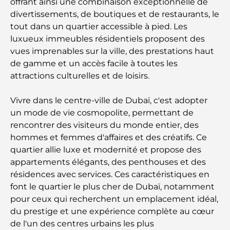
offrant ainsi une combinaison exceptionnelle de
26)
divertissements, de boutiques et de restaurants, le
tout dans un quartier accessible à pied. Les
Guide des salles de sport de Damac Hills : Les
luxueux immeubles résidentiels proposent des
meilleures options de remise en forme à Damac
vues imprenables sur la ville, des prestations haut
Hills et aux alentours
de gamme et un accès facile à toutes les
attractions culturelles et de loisirs.
Les meilleurs centres commerciaux de Dubaï pour
le shopping et les loisirs
Vivre dans le centre-ville de Dubaï, c'est adopter
un mode de vie cosmopolite, permettant de
Que faire au DIFC : explorez le quartier le plus
dynamique de Dubaï
rencontrer des visiteurs du monde entier, des
hommes et femmes d'affaires et des créatifs. Ce
quartier allie luxe et modernité et propose des
Cartes de crédit aux Émirats arabes unis : un guide
complet pour dépenser intelligemment
appartements élégants, des penthouses et des
résidences avec services. Ces caractéristiques en
font le quartier le plus cher de Dubaï, notamment
Hôpital du DIFC : des soins médicaux de classe
mondiale à Dubaï
pour ceux qui recherchent un emplacement idéal,
du prestige et une expérience complète au cœur
de l'un des centres urbains les plus
Rarest Car in the World: Automotive Legends