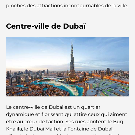
Restaurants à Dubai Hills : Les meilleures adresses
proches des attractions incontournables de la ville.
gourmandes d’un quartier en pleine expansion
Centre-ville de Dubaï
Les meilleurs parcours de golf de championnat à
Dubaï
Résidences en bord de mer à Dubaï : le luxe au
bord de la mer
Les meilleures banques de Dubaï pour les
expatriés : un guide bancaire complet
Le pays le plus cher du monde : un classement
mondial des coûts
Le centre-ville de Dubaï est un quartier
Les meilleurs restaurants de steak à Dubaï : un
dynamique et florissant qui attire ceux qui aiment
guide pour les amateurs de viande
être au cœur de l'action. Ses rues abritent le Burj
Khalifa, le Dubai Mall et la Fontaine de Dubaï,
A Brief Guide to Buying Property in Dubai (2025-