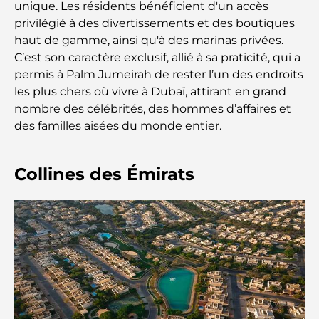
unique. Les résidents bénéficient d'un accès
L'école GEMS la plus chère de Dubaï : un guide
privilégié à des divertissements et des boutiques
complet pour les parents
haut de gamme, ainsi qu'à des marinas privées.
C’est son caractère exclusif, allié à sa praticité, qui a
Les meilleures écoles près de Damac Hills 2 : un
permis à Palm Jumeirah de rester l’un des endroits
guide pour les familles
les plus chers où vivre à Dubaï, attirant en grand
nombre des célébrités, des hommes d’affaires et
Les meilleurs restaurants indiens de Dubaï : un
des familles aisées du monde entier.
voyage culinaire
Découvrez la promenade de Palm Jumeirah : une
Collines des Émirats
balade placée sous le signe du luxe et des
panoramas.
Meilleurs quartiers où vivre en famille à Dubaï :
découvrez les meilleures options
Hôtels 5 étoiles à Dubaï : un luxe inégalé pour
chaque voyageur