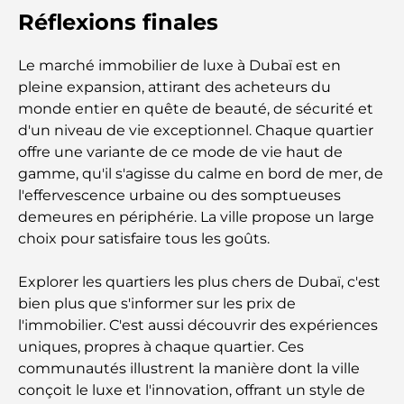
Réflexions finales
Les Mercedes les plus chères jamais créées
Le marché immobilier de luxe à Dubaï est en
pleine expansion, attirant des acheteurs du
Déménager à Dubaï depuis l'Australie : Guide
monde entier en quête de beauté, de sécurité et
complet du déménagement
d'un niveau de vie exceptionnel. Chaque quartier
offre une variante de ce mode de vie haut de
Safari de luxe d'une nuit dans le désert de Dubaï :
gamme, qu'il s'agisse du calme en bord de mer, de
une escapade haut de gamme
l'effervescence urbaine ou des somptueuses
demeures en périphérie. La ville propose un large
Les voitures les plus chères de Tesla : l'innovation
choix pour satisfaire tous les goûts.
au service de la performance
Explorer les quartiers les plus chers de Dubaï, c'est
Restaurants Al Wasl : les restaurants les plus
bien plus que s'informer sur les prix de
célèbres de Dubaï
l'immobilier. C'est aussi découvrir des expériences
uniques, propres à chaque quartier. Ces
Les 10 pays les plus riches du monde
communautés illustrent la manière dont la ville
conçoit le luxe et l'innovation, offrant un style de