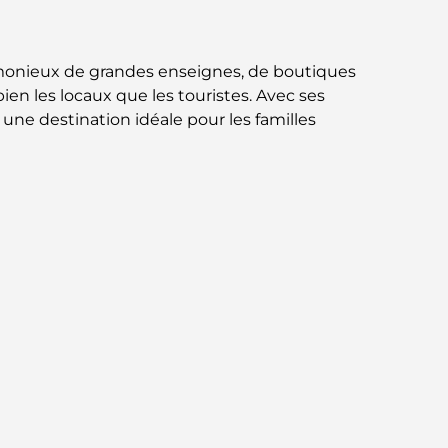
norme pour la vie intégrée à Dubaï
Maisons conformes au Vastu : Guide
rmonieux de grandes enseignes, de boutiques
pratique pour créer équilibre et harmonie
en les locaux que les touristes. Avec ses
e une destination idéale pour les familles
Les meilleures entreprises d'aménagement
paysager à Dubaï : Transformer vos espaces
extérieurs
Les meilleures entreprises de
déménagement à Dubaï : un guide complet
Palm Jebel Ali contre Palm Jumeirah : une
comparaison claire pour les acheteurs
immobiliers avisés
Découvrez Moon Island Dubai : votre guide
ultime
À la découverte des sites historiques de