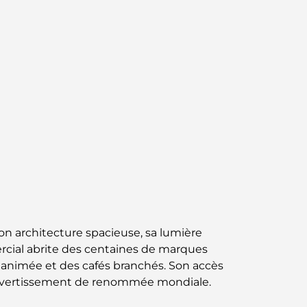
Business Bay, à Dubaï.
Hôpitaux publics à Dubaï : des soins de
santé complets pour tous
Lamborghini les plus chères jamais
construites : la liste ultime des
collectionneurs
L'école GEMS la plus chère de Dubaï : un
guide complet pour les parents
Les meilleures écoles près de Damac Hills
2 : un guide pour les familles
Son architecture spacieuse, sa lumière
ercial abrite des centaines de marques
Les meilleurs restaurants indiens de Dubaï :
un voyage culinaire
on animée et des cafés branchés. Son accès
t divertissement de renommée mondiale.
Découvrez la promenade de Palm