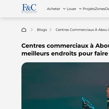
Acheter
Louer
Projets
Zones
Dé
Blogs
Centres Commerciaux À Abou Dh
Centres commerciaux à Abou
À propos de nous
Toutes les propriétés
Toutes les propriétés
Contac
App
meilleurs endroits pour faire