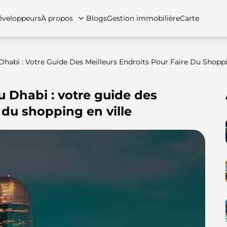
veloppeurs
À propos
Blogs
Gestion immobilière
Carte
abi : Votre Guide Des Meilleurs Endroits Pour Faire Du Shoppi
 Dhabi : votre guide des
tez-nous
artements
Appartements
Carrières
Villas
Villas
Maisons de ville
FAQs
Maison
 du shopping en ville