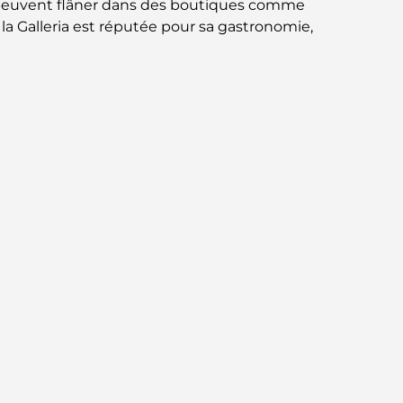
s peuvent flâner dans des boutiques comme
circuit gastronomique inoubliable
la Galleria est réputée pour sa gastronomie,
Découverte des restaurants de Jumeirah
Golf Estates : un guide culinaire
Dubai Horse Racing: Where Tradition Meets
Global Competition
Cafés à Palm Jumeirah : Guide des meilleurs
cafés et lieux de vie de l’île
Les meilleurs petits-déjeuners de Dubaï :
Ma sélection pour 2026
Comment obtenir un prêt immobilier à
Dubaï : le guide ultime
Plan directeur de Tilal Al Ghaf : une nouvelle