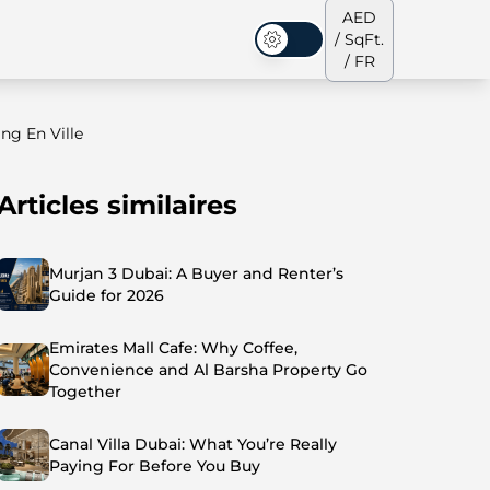
AED
/ SqFt.
Mode sombre
/ FR
ng En Ville
Articles similaires
s de ville
Notre équipe
Penthouses
Penthouses
Murjan 3 Dubai: A Buyer and Renter’s
Guide for 2026
Emirates Mall Cafe: Why Coffee,
Convenience and Al Barsha Property Go
Together
Canal Villa Dubai: What You’re Really
Paying For Before You Buy