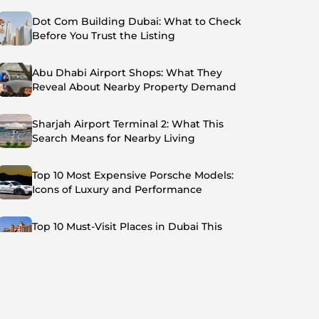
Dot Com Building Dubai: What to Check
Before You Trust the Listing
Abu Dhabi Airport Shops: What They
Reveal About Nearby Property Demand
Sharjah Airport Terminal 2: What This
Search Means for Nearby Living
Top 10 Most Expensive Porsche Models:
Icons of Luxury and Performance
Top 10 Must-Visit Places in Dubai This
Summer: Beat the Heat in Style
Top 7 Busiest Airports in the World: Hub of
Global Travel