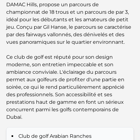
DAMAC Hills, propose un parcours de
championnat de 18 trous et un parcours de par 3,
Écoles à proximité de Palm Jumeirah : un guide
idéal pour les débutants et les amateurs de petit
complet pour les familles
jeu. Conçu par Gil Hanse, le parcours se caractérise
par des fairways vallonnés, des dénivelés et des
Les meilleurs hôtels de Business Bay, à Dubaï :
vues panoramiques sur le quartier environnant.
votre guide ultime
Ce club de golf est réputé pour son design
Les meilleurs cafés avec vue à Dubaï : un parfait
moderne, son entretien impeccable et son
mélange de saveurs et de paysages
ambiance conviviale. L'éclairage du parcours
permet aux golfeurs de profiter d'une partie en
Restaurants avec vue sur le Burj Al Arab :
Expériences gastronomiques exceptionnelles à
soirée, ce qui le rend particulièrement apprécié
Dubaï
des professionnels. Son accessibilité et ses
prestations haut de gamme en font un sérieux
Clubs de plage de Palm Jumeirah : Guide complet
concurrent parmi les golfs contemporains de
2026
Dubaï.
Restaurants italiens du centre-ville de Dubaï : un
Club de golf Arabian Ranches
avant-goût d'Italie au cœur de la ville