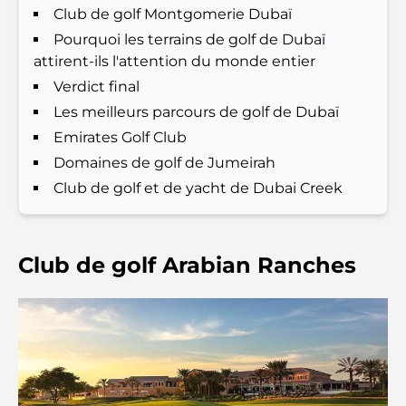
Club de golf Montgomerie Dubaï
Les 7 meilleures salles de sport de Dubai Hills : le
Pourquoi les terrains de golf de Dubaï
summum du fitness
attirent-ils l'attention du monde entier
Verdict final
Le guide ultime des restaurants gastronomiques
Les meilleurs parcours de golf de Dubaï
de Palm Jumeirah
Emirates Golf Club
Domaines de golf de Jumeirah
Découvrez les meilleurs petits-déjeuners de
Business Bay, à Dubaï.
Club de golf et de yacht de Dubai Creek
Hôpitaux publics à Dubaï : des soins de santé
complets pour tous
Club de golf Arabian Ranches
Lamborghini les plus chères jamais construites : la
liste ultime des collectionneurs
L'école GEMS la plus chère de Dubaï : un guide
complet pour les parents