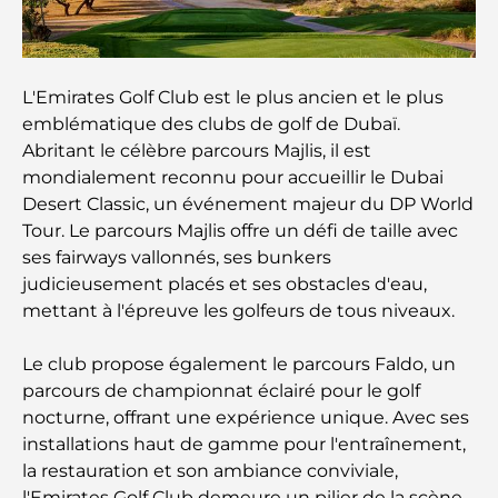
rencontre le style de vie professionnel
Plateformes de trading aux Émirats arabes unis :
un guide pour les investisseurs modernes
L'Emirates Golf Club est le plus ancien et le plus
emblématique des clubs de golf de Dubaï.
Family Beach Club Dubai : Là où divertissement et
Abritant le célèbre parcours Majlis, il est
détente se rencontrent
mondialement reconnu pour accueillir le Dubai
Desert Classic, un événement majeur du DP World
Les meilleures écoles IB à Dubaï : un guide
Tour. Le parcours Majlis offre un défi de taille avec
complet pour les parents
ses fairways vallonnés, ses bunkers
judicieusement placés et ses obstacles d'eau,
Plan directeur de Dubai Hills : une vision pour la
mettant à l'épreuve les golfeurs de tous niveaux.
vie communautaire moderne
Le club propose également le parcours Faldo, un
Restaurant de l'Opéra de Dubaï : Quand la
parcours de championnat éclairé pour le golf
gastronomie rencontre la culture
nocturne, offrant une expérience unique. Avec ses
installations haut de gamme pour l'entraînement,
Les marques de costumes les plus chères qui
la restauration et son ambiance conviviale,
définissent le luxe sur mesure
l'Emirates Golf Club demeure un pilier de la scène