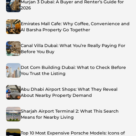
Murjan 3 Dubai: A Buyer and Renter’s Guide for
2026
Emirates Mall Cafe: Why Coffee, Convenience and
Al Barsha Property Go Together
Canal Villa Dubai: What You’re Really Paying For
Before You Buy
Dot Com Building Dubai: What to Check Before
You Trust the Listing
Abu Dhabi Airport Shops: What They Reveal
About Nearby Property Demand
Sharjah Airport Terminal 2: What This Search
Means for Nearby Living
Top 10 Most Expensive Porsche Models: Icons of