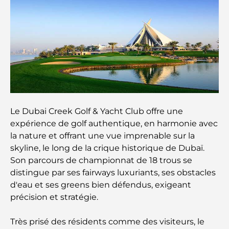
Les meilleurs complexes hôteliers balnéaires de
Dubaï pour une escapade de luxe
Lieux romantiques à Dubaï pour des moments
inoubliables
Les meilleures options de séjour à Dubaï : Hôtels
et complexes hôteliers de premier plan
Le Dubai Creek Golf & Yacht Club offre une
Meilleurs restaurants pour un déjeuner d'affaires
expérience de golf authentique, en harmonie avec
au DIFC
la nature et offrant une vue imprenable sur la
skyline, le long de la crique historique de Dubaï.
Les marques de vêtements les plus chères au
Son parcours de championnat de 18 trous se
monde
distingue par ses fairways luxuriants, ses obstacles
d'eau et ses greens bien défendus, exigeant
Architecture ottomane : un riche héritage d'art,
précision et stratégie.
de culture et d'empire
Très prisé des résidents comme des visiteurs, le