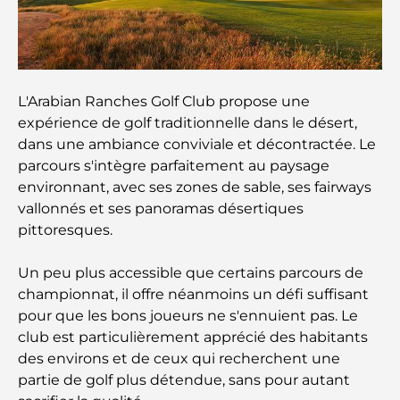
Les meilleures écoles près de Damac Hills 2 : un
guide pour les familles
Les meilleurs restaurants indiens de Dubaï : un
L'Arabian Ranches Golf Club propose une
voyage culinaire
expérience de golf traditionnelle dans le désert,
dans une ambiance conviviale et décontractée. Le
Découvrez la promenade de Palm Jumeirah : une
parcours s'intègre parfaitement au paysage
balade placée sous le signe du luxe et des
panoramas.
environnant, avec ses zones de sable, ses fairways
vallonnés et ses panoramas désertiques
Meilleurs quartiers où vivre en famille à Dubaï :
pittoresques.
découvrez les meilleures options
Un peu plus accessible que certains parcours de
Hôtels 5 étoiles à Dubaï : un luxe inégalé pour
championnat, il offre néanmoins un défi suffisant
chaque voyageur
pour que les bons joueurs ne s'ennuient pas. Le
club est particulièrement apprécié des habitants
Que faire dans le centre-ville de Dubaï : votre
des environs et de ceux qui recherchent une
guide ultime
partie de golf plus détendue, sans pour autant