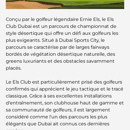
la capitale
Gyms in Abu Dhabi: Your Guide to the Best
Conçu par le golfeur légendaire Ernie Els, le Els
Fitness Spots in the City
Club Dubai est un parcours de championnat de
style désertique qui offre un défi aux golfeurs les
Centres commerciaux à Abou Dhabi : votre guide
plus exigeants. Situé à Dubai Sports City, le
des meilleurs endroits pour faire du shopping en
ville
parcours se caractérise par de larges fairways
bordés de végétation désertique naturelle, des
Les plus belles plages d'Abu Dhabi pour une
greens luxuriants et des obstacles savamment
journée parfaite
placés.
Le Els Club est particulièrement prisé des golfeurs
Les îles incontournables d'Abu Dhabi à découvrir
confirmés qui apprécient le jeu tactique et le tracé
classique. Grâce à ses excellentes installations
Les meilleurs endroits à visiter gratuitement à
d'entraînement, son clubhouse haut de gamme et
Abou Dhabi
sa communauté de golfeurs, il est largement
considéré comme l'un des parcours les plus
Les meilleures voitures électriques de luxe :
élégants que Dubaï ait connus ces dernières
redéfinir la conduite moderne