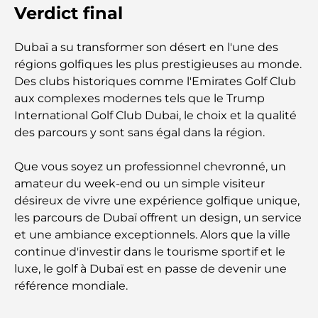
Les meilleurs parcours de golf de championnat à
Verdict final
Dubaï
Dubaï a su transformer son désert en l'une des
Résidences en bord de mer à Dubaï : le luxe au
régions golfiques les plus prestigieuses au monde.
bord de la mer
Des clubs historiques comme l'Emirates Golf Club
aux complexes modernes tels que le Trump
Les meilleures banques de Dubaï pour les
International Golf Club Dubai, le choix et la qualité
expatriés : un guide bancaire complet
des parcours y sont sans égal dans la région.
Le pays le plus cher du monde : un classement
Que vous soyez un professionnel chevronné, un
mondial des coûts
amateur du week-end ou un simple visiteur
désireux de vivre une expérience golfique unique,
Les meilleurs restaurants de steak à Dubaï : un
les parcours de Dubaï offrent un design, un service
guide pour les amateurs de viande
et une ambiance exceptionnels. Alors que la ville
continue d'investir dans le tourisme sportif et le
A Brief Guide to Buying Property in Dubai (2025-
luxe, le golf à Dubaï est en passe de devenir une
26)
référence mondiale.
Guide des salles de sport de Damac Hills : Les