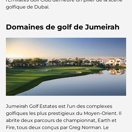
golfique de Dubaï.
Restaurants de J1 Beach : la nouvelle destination
gastronomique de luxe à Dubaï
Domaines de golf de Jumeirah
Les montres Rolex les plus chères jamais vendues
Crèches à Dubai Hills : Guide pour les parents
A Brief Guide to Buying Property in Dubai (2025-
26)
Les meilleurs cafés du centre-ville de Dubaï : le
guide complet des amateurs de café
Jumeirah Golf Estates est l'un des complexes
golfiques les plus prestigieux du Moyen-Orient. Il
abrite deux parcours de championnat, Earth et
Les Mercedes les plus chères jamais créées
Fire, tous deux conçus par Greg Norman. Le