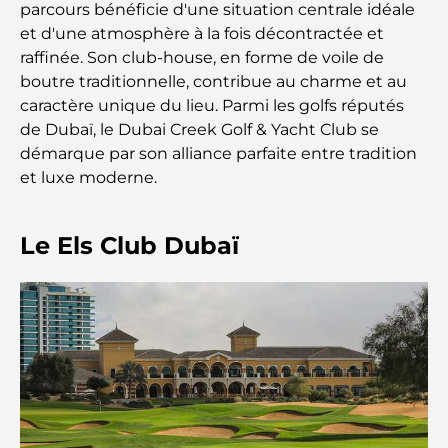
Comment choisir un conseiller financier à Dubaï ?
parcours bénéficie d'une situation centrale idéale
et d'une atmosphère à la fois décontractée et
raffinée. Son club-house, en forme de voile de
Les jets privés les plus chers : immersion dans
boutre traditionnelle, contribue au charme et au
l'univers du luxe aéronautique des milliardaires
caractère unique du lieu. Parmi les golfs réputés
de Dubaï, le Dubai Creek Golf & Yacht Club se
Les bagues de fiançailles les plus chères du
démarque par son alliance parfaite entre tradition
monde
et luxe moderne.
Écoles indiennes à Dubaï : Le guide ultime pour
les parents
Le Els Club Dubaï
Découverte des sites emblématiques d'Abu Dhabi
Écoles à Abou Dhabi : Le guide ultime des
meilleures écoles de la capitale
Restaurants à Abou Dhabi : un tour savoureux de