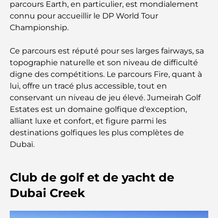
parcours Earth, en particulier, est mondialement
Déménager à Dubaï depuis l'Australie : Guide
connu pour accueillir le DP World Tour
complet du déménagement
Championship.
Safari de luxe d'une nuit dans le désert de Dubaï :
Ce parcours est réputé pour ses larges fairways, sa
une escapade haut de gamme
topographie naturelle et son niveau de difficulté
digne des compétitions. Le parcours Fire, quant à
Les voitures les plus chères de Tesla : l'innovation
lui, offre un tracé plus accessible, tout en
au service de la performance
conservant un niveau de jeu élevé. Jumeirah Golf
Estates est un domaine golfique d'exception,
Restaurants Al Wasl : les restaurants les plus
alliant luxe et confort, et figure parmi les
célèbres de Dubaï
destinations golfiques les plus complètes de
Dubaï.
Les 10 pays les plus riches du monde
Club de golf et de yacht de
Activités à faire avec des enfants à Dubaï : un
Dubai Creek
guide complet pour les familles