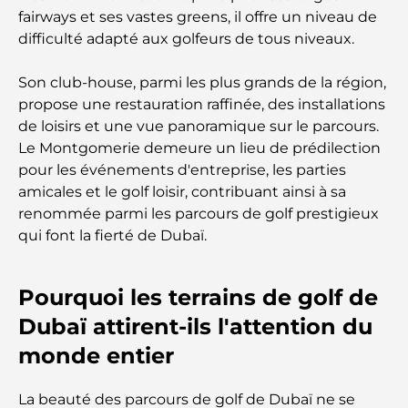
Les meilleurs petits-déjeuners de Dubaï : Ma
fairways et ses vastes greens, il offre un niveau de
sélection pour 2026
difficulté adapté aux golfeurs de tous niveaux.
Comment obtenir un prêt immobilier à Dubaï : le
Son club-house, parmi les plus grands de la région,
guide ultime
propose une restauration raffinée, des installations
de loisirs et une vue panoramique sur le parcours.
Plan directeur de Tilal Al Ghaf : une nouvelle
Le Montgomerie demeure un lieu de prédilection
norme pour la vie intégrée à Dubaï
pour les événements d'entreprise, les parties
amicales et le golf loisir, contribuant ainsi à sa
Maisons conformes au Vastu : Guide pratique pour
renommée parmi les parcours de golf prestigieux
créer équilibre et harmonie
qui font la fierté de Dubaï.
Les meilleures entreprises d'aménagement
Pourquoi les terrains de golf de
paysager à Dubaï : Transformer vos espaces
extérieurs
Dubaï attirent-ils l'attention du
monde entier
Les meilleures entreprises de déménagement à
Dubaï : un guide complet
La beauté des parcours de golf de Dubaï ne se