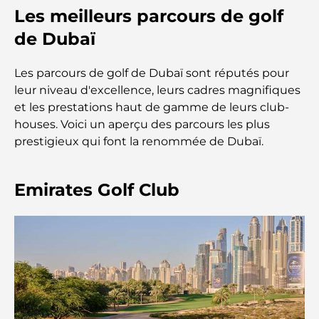
meilleures options de remise en forme à Damac
Les meilleurs parcours de golf
Hills et aux alentours
de Dubaï
Les meilleurs centres commerciaux de Dubaï pour
le shopping et les loisirs
Les parcours de golf de Dubaï sont réputés pour
leur niveau d'excellence, leurs cadres magnifiques
Que faire au DIFC : explorez le quartier le plus
et les prestations haut de gamme de leurs club-
dynamique de Dubaï
houses. Voici un aperçu des parcours les plus
prestigieux qui font la renommée de Dubaï.
Cartes de crédit aux Émirats arabes unis : un guide
complet pour dépenser intelligemment
Emirates Golf Club
Hôpital du DIFC : des soins médicaux de classe
mondiale à Dubaï
Rarest Car in the World: Automotive Legends
Beyond Price
Salles de sport au DIFC : quand le fitness