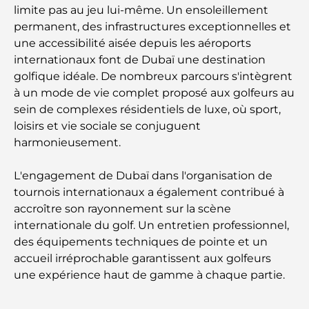
Palm Jebel Ali contre Palm Jumeirah : une
limite pas au jeu lui-même. Un ensoleillement
comparaison claire pour les acheteurs immobiliers
permanent, des infrastructures exceptionnelles et
avisés
une accessibilité aisée depuis les aéroports
internationaux font de Dubaï une destination
Découvrez Moon Island Dubai : votre guide ultime
golfique idéale. De nombreux parcours s'intègrent
à un mode de vie complet proposé aux golfeurs au
sein de complexes résidentiels de luxe, où sport,
À la découverte des sites historiques de Dubaï : un
loisirs et vie sociale se conjuguent
voyage à travers le temps
harmonieusement.
Les 7 meilleurs restaurants de Dubai Creek
L'engagement de Dubaï dans l'organisation de
Harbour où dîner
tournois internationaux a également contribué à
accroître son rayonnement sur la scène
Les meilleures écoles de Dubai Marina : un guide
internationale du golf. Un entretien professionnel,
adapté aux familles
des équipements techniques de pointe et un
accueil irréprochable garantissent aux golfeurs
Restaurants à Dubai Hills : Les meilleures adresses
une expérience haut de gamme à chaque partie.
gourmandes d’un quartier en pleine expansion