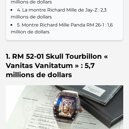
millions de dollars
complet pour les familles
4. La montre Richard Mille de Jay-Z : 2,3
millions de dollars
Les meilleurs hôtels de Business Bay, à Dubaï :
5. Montre Richard Mille Panda RM 26-1 : 1,6
votre guide ultime
million de dollars
Les meilleurs cafés avec vue à Dubaï : un parfait
mélange de saveurs et de paysages
1. RM 52-01 Skull Tourbillon «
Restaurants avec vue sur le Burj Al Arab :
Vanitas Vanitatum » : 5,7
Expériences gastronomiques exceptionnelles à
Dubaï
millions de dollars
Clubs de plage de Palm Jumeirah : Guide complet
2026
Restaurants italiens du centre-ville de Dubaï : un
avant-goût d'Italie au cœur de la ville
Les 7 meilleures salles de sport de Dubai Hills : le