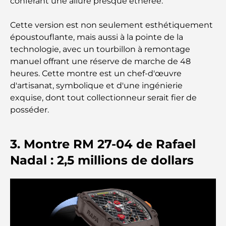
conférant une allure presque éthérée.
Comment obtenir un prêt immobilier à Dubaï : le
Cette version est non seulement esthétiquement
guide ultime
époustouflante, mais aussi à la pointe de la
technologie, avec un tourbillon à remontage
Plan directeur de Tilal Al Ghaf : une nouvelle
manuel offrant une réserve de marche de 48
norme pour la vie intégrée à Dubaï
heures. Cette montre est un chef-d'œuvre
d'artisanat, symbolique et d'une ingénierie
Maisons conformes au Vastu : Guide pratique pour
exquise, dont tout collectionneur serait fier de
créer équilibre et harmonie
posséder.
Les meilleures entreprises d'aménagement
paysager à Dubaï : Transformer vos espaces
3. Montre RM 27-04 de Rafael
extérieurs
Nadal : 2,5 millions de dollars
Les meilleures entreprises de déménagement à
Dubaï : un guide complet
Palm Jebel Ali contre Palm Jumeirah : une
comparaison claire pour les acheteurs immobiliers