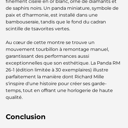
complet du déménagement
finement ciselé en or blanc, orné de diamants et
de saphirs noirs. Un panda miniature, symbole de
paix et d'harmonie, est installé dans une
Safari de luxe d'une nuit dans le désert de Dubaï :
une escapade haut de gamme
bambouseraie, tandis que le fond du cadran
scintille de tsavorites vertes.
Les voitures les plus chères de Tesla : l'innovation
au service de la performance
Au cœur de cette montre se trouve un
mouvement tourbillon à remontage manuel,
garantissant des performances aussi
Restaurants Al Wasl : les restaurants les plus
célèbres de Dubaï
exceptionnelles que son esthétique. La Panda RM
26-1 (édition limitée à 30 exemplaires) illustre
parfaitement la manière dont Richard Mille
Les 10 pays les plus riches du monde
s'inspire d'une histoire pour créer ses garde-
temps, tout en offrant une horlogerie de haute
qualité.
Activités à faire avec des enfants à Dubaï : un
guide complet pour les familles
Conclusion
Les meilleurs complexes hôteliers balnéaires de
Dubaï pour une escapade de luxe