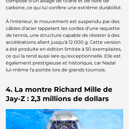
composé d'un alliage de titane et de fibre de
carbone, ce qui lui confère une extrême durabilité.
Résidences en bord de mer à Dubaï : le luxe au
bord de la mer
À l'intérieur, le mouvement est suspendu par des
câbles d'acier rappelant les cordes d'une raquette
Les meilleures banques de Dubaï pour les
de tennis, une structure capable de résister à des
expatriés : un guide bancaire complet
accélérations allant jusqu'à 12 000 g. Cette version
a été produite en édition limitée à 50 exemplaires,
Le pays le plus cher du monde : un classement
ce qui la rend aussi rare qu'exceptionnelle. Elle est
mondial des coûts
également prestigieuse et historique, car Nadal
lui-même l'a portée lors de grands tournois.
Les meilleurs restaurants de steak à Dubaï : un
guide pour les amateurs de viande
4. La montre Richard Mille de
A Brief Guide to Buying Property in Dubai (2025-
Jay-Z : 2,3 millions de dollars
26)
Guide des salles de sport de Damac Hills : Les
meilleures options de remise en forme à Damac
Hills et aux alentours