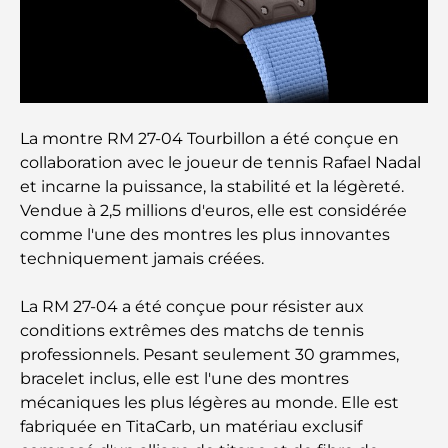
avisés
Découvrez Moon Island Dubai : votre guide ultime
À la découverte des sites historiques de Dubaï : un
La montre RM 27-04 Tourbillon a été conçue en
voyage à travers le temps
collaboration avec le joueur de tennis Rafael Nadal
et incarne la puissance, la stabilité et la légèreté.
Les 7 meilleurs restaurants de Dubai Creek
Vendue à 2,5 millions d'euros, elle est considérée
Harbour où dîner
comme l'une des montres les plus innovantes
techniquement jamais créées.
Les meilleures écoles de Dubai Marina : un guide
adapté aux familles
La RM 27-04 a été conçue pour résister aux
conditions extrêmes des matchs de tennis
Restaurants à Dubai Hills : Les meilleures adresses
professionnels. Pesant seulement 30 grammes,
gourmandes d’un quartier en pleine expansion
bracelet inclus, elle est l'une des montres
mécaniques les plus légères au monde. Elle est
Les meilleurs parcours de golf de championnat à
fabriquée en TitaCarb, un matériau exclusif
Dubaï