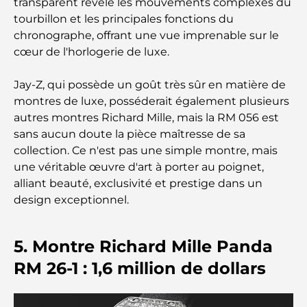
transparent révèle les mouvements complexes du
Plateformes de trading aux Émirats arabes unis :
tourbillon et les principales fonctions du
un guide pour les investisseurs modernes
chronographe, offrant une vue imprenable sur le
cœur de l'horlogerie de luxe.
Family Beach Club Dubai : Là où divertissement et
détente se rencontrent
Jay-Z, qui possède un goût très sûr en matière de
montres de luxe, posséderait également plusieurs
Les meilleures écoles IB à Dubaï : un guide
autres montres Richard Mille, mais la RM 056 est
complet pour les parents
sans aucun doute la pièce maîtresse de sa
collection. Ce n'est pas une simple montre, mais
Plan directeur de Dubai Hills : une vision pour la
une véritable œuvre d'art à porter au poignet,
vie communautaire moderne
alliant beauté, exclusivité et prestige dans un
design exceptionnel.
Restaurant de l'Opéra de Dubaï : Quand la
gastronomie rencontre la culture
5. Montre Richard Mille Panda
Les marques de costumes les plus chères qui
RM 26-1 : 1,6 million de dollars
définissent le luxe sur mesure
Restaurants de J1 Beach : la nouvelle destination