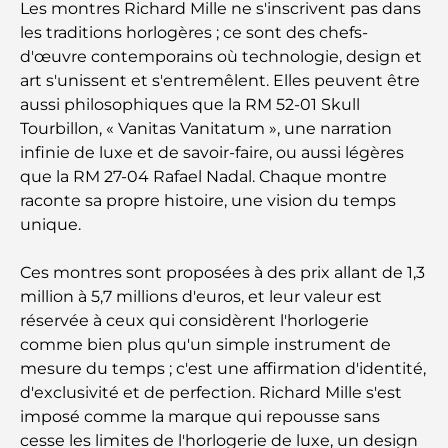
Les montres Richard Mille ne s'inscrivent pas dans
les traditions horlogères ; ce sont des chefs-
Lieux romantiques à Dubaï pour des moments
d'œuvre contemporains où technologie, design et
inoubliables
art s'unissent et s'entremêlent. Elles peuvent être
aussi philosophiques que la RM 52-01 Skull
Les meilleures options de séjour à Dubaï : Hôtels
Tourbillon, « Vanitas Vanitatum », une narration
et complexes hôteliers de premier plan
infinie de luxe et de savoir-faire, ou aussi légères
que la RM 27-04 Rafael Nadal. Chaque montre
Meilleurs restaurants pour un déjeuner d'affaires
raconte sa propre histoire, une vision du temps
au DIFC
unique.
Les marques de vêtements les plus chères au
Ces montres sont proposées à des prix allant de 1,3
monde
million à 5,7 millions d'euros, et leur valeur est
réservée à ceux qui considèrent l'horlogerie
Architecture ottomane : un riche héritage d'art,
comme bien plus qu'un simple instrument de
de culture et d'empire
mesure du temps ; c'est une affirmation d'identité,
d'exclusivité et de perfection. Richard Mille s'est
Comment choisir un conseiller financier à Dubaï ?
imposé comme la marque qui repousse sans
cesse les limites de l'horlogerie de luxe, un design