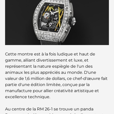
gastronomique de luxe à Dubaï
Les montres Rolex les plus chères jamais vendues
Crèches à Dubai Hills : Guide pour les parents
Cette montre est à la fois ludique et haut de
A Brief Guide to Buying Property in Dubai (2025-
26)
gamme, alliant divertissement et luxe, et
représentant la nature espiègle de l'un des
animaux les plus appréciés au monde. D'une
Les meilleurs cafés du centre-ville de Dubaï : le
guide complet des amateurs de café
valeur de 1,6 million de dollars, ce chef-d'œuvre fait
partie d'une édition limitée, conçue par la
manufacture pour allier créativité artistique et
Les Mercedes les plus chères jamais créées
excellence technique.
Au centre de la RM 26-1 se trouve un panda
Déménager à Dubaï depuis l'Australie : Guide