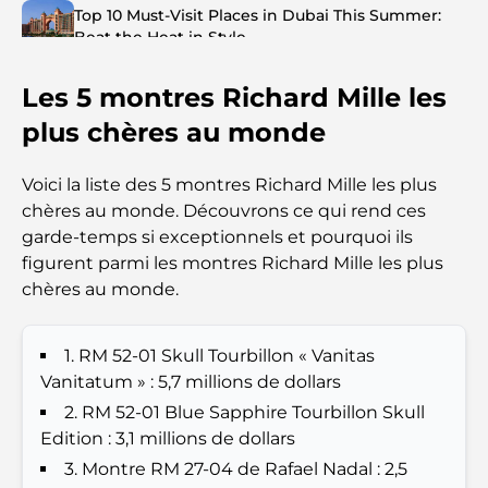
Top 10 Must-Visit Places in Dubai This Summer:
Beat the Heat in Style
Les 5 montres Richard Mille les
Top 7 Busiest Airports in the World: Hub of Global
Travel
plus chères au monde
Abu Dhabi vs Dubai: A Practical Comparison for
Voici la liste des 5 montres Richard Mille les plus
Investors and Residents
chères au monde. Découvrons ce qui rend ces
garde-temps si exceptionnels et pourquoi ils
Best Schools in Downtown Dubai: A Guide for
figurent parmi les montres Richard Mille les plus
Families
chères au monde.
Que faire à Dubaï en été : le guide ultime pour
profiter de la chaleur
1. RM 52-01 Skull Tourbillon « Vanitas
Vanitatum » : 5,7 millions de dollars
Cadeaux de luxe pour hommes : des idées de
2. RM 52-01 Blue Sapphire Tourbillon Skull
présents attentionnés et intemporels
Edition : 3,1 millions de dollars
3. Montre RM 27-04 de Rafael Nadal : 2,5
Écoles à proximité de Palm Jumeirah : un guide