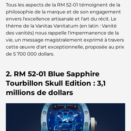
Tous les aspects de la RM 52-01 témoignent de la
philosophie de la marque et de son engagement
Les meilleurs restaurants indiens de Dubaï : un
envers l'excellence artisanale et l'art du récit. Le
voyage culinaire
thème de la Vanitas Vanitatum (en latin : Vanité
des vanités) nous rappelle l'impermanence de la
Découvrez la promenade de Palm Jumeirah : une
vie, un message magistralement exprimé à travers
balade placée sous le signe du luxe et des
panoramas.
cette œuvre d'art exceptionnelle, proposée au prix
de 5 700 000 dollars.
Meilleurs quartiers où vivre en famille à Dubaï :
découvrez les meilleures options
2. RM 52-01 Blue Sapphire
Hôtels 5 étoiles à Dubaï : un luxe inégalé pour
Tourbillon Skull Edition : 3,1
chaque voyageur
millions de dollars
Que faire dans le centre-ville de Dubaï : votre
guide ultime
Les meilleurs iftars à Dubaï : 7 adresses
incontournables pour un repas de Ramadan