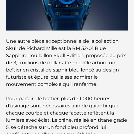
mémorable
Cafés à Business Bay : l’alliance parfaite du café et
de la convivialité
Restaurants étoilés Michelin à Dubaï : un circuit
Une autre pièce exceptionnelle de la collection
gastronomique inoubliable
Skull de Richard Mille est la RM 52-01 Blue
Sapphire Tourbillon Skull Edition, proposée au prix
Découverte des restaurants de Jumeirah Golf
de 3,1 millions de dollars. Ce modèle arbore un
Estates : un guide culinaire
boîtier en cristal de saphir bleu foncé au design
futuriste et épuré, qui laisse admirer le
Dubai Horse Racing: Where Tradition Meets
mouvement complexe qu'il renferme.
Global Competition
Pour parfaire le boîtier, plus de 1 000 heures
Cafés à Palm Jumeirah : Guide des meilleurs cafés
d'usinage sont nécessaires afin de garantir que
et lieux de vie de l’île
chaque courbe et chaque facette reflètent la
lumière avec éclat. Le crâne, réalisé en titane grade
Les meilleurs petits-déjeuners de Dubaï : Ma
5, se détache sur un fond bleu profond, lui
sélection pour 2026