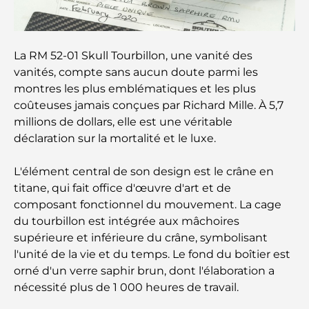
summum du fitness
Le guide ultime des restaurants gastronomiques
La RM 52-01 Skull Tourbillon, une vanité des
de Palm Jumeirah
vanités, compte sans aucun doute parmi les
montres les plus emblématiques et les plus
Découvrez les meilleurs petits-déjeuners de
coûteuses jamais conçues par Richard Mille. À 5,7
Business Bay, à Dubaï.
millions de dollars, elle est une véritable
déclaration sur la mortalité et le luxe.
Hôpitaux publics à Dubaï : des soins de santé
complets pour tous
L'élément central de son design est le crâne en
titane, qui fait office d'œuvre d'art et de
Lamborghini les plus chères jamais construites : la
composant fonctionnel du mouvement. La cage
liste ultime des collectionneurs
du tourbillon est intégrée aux mâchoires
supérieure et inférieure du crâne, symbolisant
L'école GEMS la plus chère de Dubaï : un guide
l'unité de la vie et du temps. Le fond du boîtier est
complet pour les parents
orné d'un verre saphir brun, dont l'élaboration a
nécessité plus de 1 000 heures de travail.
Les meilleures écoles près de Damac Hills 2 : un
guide pour les familles