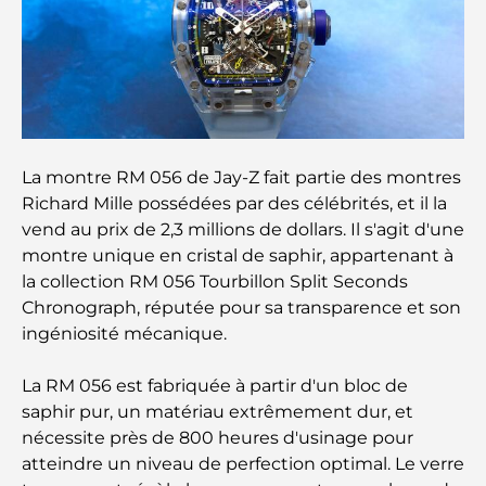
Les meilleurs centres commerciaux de Dubaï pour
le shopping et les loisirs
Que faire au DIFC : explorez le quartier le plus
dynamique de Dubaï
La montre RM 056 de Jay-Z fait partie des montres
Cartes de crédit aux Émirats arabes unis : un guide
Richard Mille possédées par des célébrités, et il la
complet pour dépenser intelligemment
vend au prix de 2,3 millions de dollars. Il s'agit d'une
montre unique en cristal de saphir, appartenant à
Hôpital du DIFC : des soins médicaux de classe
la collection RM 056 Tourbillon Split Seconds
mondiale à Dubaï
Chronograph, réputée pour sa transparence et son
ingéniosité mécanique.
Rarest Car in the World: Automotive Legends
Beyond Price
La RM 056 est fabriquée à partir d'un bloc de
saphir pur, un matériau extrêmement dur, et
Salles de sport au DIFC : quand le fitness
nécessite près de 800 heures d'usinage pour
rencontre le style de vie professionnel
atteindre un niveau de perfection optimal. Le verre