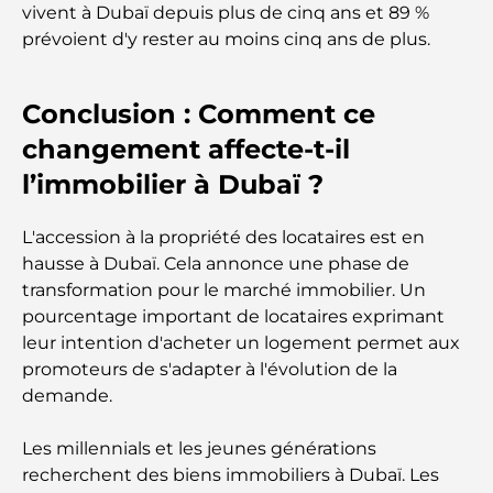
vivent à Dubaï depuis plus de cinq ans et 89 %
définissent le luxe sur mesure
prévoient d'y rester au moins cinq ans de plus.
Restaurants de J1 Beach : la nouvelle destination
gastronomique de luxe à Dubaï
Conclusion : Comment ce
changement affecte-t-il
Les montres Rolex les plus chères jamais vendues
l’immobilier à Dubaï ?
L'accession à la propriété des locataires est en
Crèches à Dubai Hills : Guide pour les parents
hausse à Dubaï. Cela annonce une phase de
transformation pour le marché immobilier. Un
A Brief Guide to Buying Property in Dubai (2025-
pourcentage important de locataires exprimant
26)
leur intention d'acheter un logement permet aux
promoteurs de s'adapter à l'évolution de la
Les meilleurs cafés du centre-ville de Dubaï : le
demande.
guide complet des amateurs de café
Les millennials et les jeunes générations
recherchent des biens immobiliers à Dubaï. Les
Les Mercedes les plus chères jamais créées