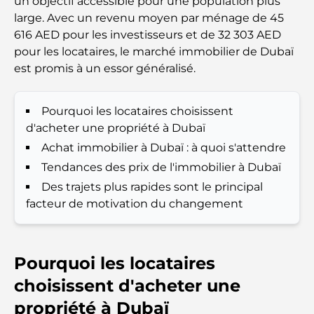
un objectif accessible pour une population plus
large. Avec un revenu moyen par ménage de 45
616 AED pour les investisseurs et de 32 303 AED
Les meilleures écoles près de Damac Hills 2 : un
guide pour les familles
pour les locataires, le marché immobilier de Dubaï
est promis à un essor généralisé.
Les meilleurs restaurants indiens de Dubaï : un
voyage culinaire
Pourquoi les locataires choisissent
d'acheter une propriété à Dubaï
Découvrez la promenade de Palm Jumeirah : une
Achat immobilier à Dubaï : à quoi s'attendre
balade placée sous le signe du luxe et des
panoramas.
Tendances des prix de l'immobilier à Dubaï
Des trajets plus rapides sont le principal
Meilleurs quartiers où vivre en famille à Dubaï :
facteur de motivation du changement
découvrez les meilleures options
Hôtels 5 étoiles à Dubaï : un luxe inégalé pour
Pourquoi les locataires
chaque voyageur
choisissent d'acheter une
Que faire dans le centre-ville de Dubaï : votre
propriété à Dubaï
guide ultime