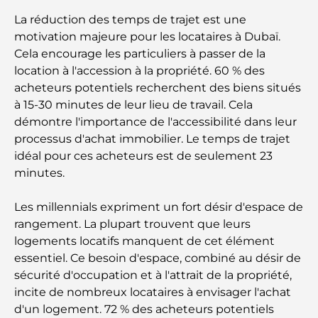
Salles de sport au DIFC : quand le fitness
La réduction des temps de trajet est une
rencontre le style de vie professionnel
motivation majeure pour les locataires à Dubaï.
Cela encourage les particuliers à passer de la
Plateformes de trading aux Émirats arabes unis :
location à l'accession à la propriété. 60 % des
un guide pour les investisseurs modernes
acheteurs potentiels recherchent des biens situés
à 15-30 minutes de leur lieu de travail. Cela
Family Beach Club Dubai : Là où divertissement et
démontre l'importance de l'accessibilité dans leur
détente se rencontrent
processus d'achat immobilier. Le temps de trajet
idéal pour ces acheteurs est de seulement 23
Les meilleures écoles IB à Dubaï : un guide
minutes.
complet pour les parents
Les millennials expriment un fort désir d'espace de
Plan directeur de Dubai Hills : une vision pour la
rangement. La plupart trouvent que leurs
vie communautaire moderne
logements locatifs manquent de cet élément
essentiel. Ce besoin d'espace, combiné au désir de
Restaurant de l'Opéra de Dubaï : Quand la
sécurité d'occupation et à l'attrait de la propriété,
gastronomie rencontre la culture
incite de nombreux locataires à envisager l'achat
d'un logement. 72 % des acheteurs potentiels
Les marques de costumes les plus chères qui