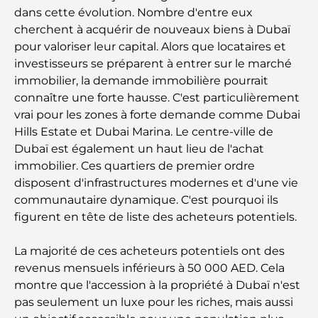
avant-goût d'Italie au cœur de la ville
dans cette évolution. Nombre d'entre eux
cherchent à acquérir de nouveaux biens à Dubaï
pour valoriser leur capital. Alors que locataires et
Les 7 meilleures salles de sport de Dubai Hills : le
summum du fitness
investisseurs se préparent à entrer sur le marché
immobilier, la demande immobilière pourrait
connaître une forte hausse. C'est particulièrement
Le guide ultime des restaurants gastronomiques
de Palm Jumeirah
vrai pour les zones à forte demande comme Dubai
Hills Estate et Dubai Marina. Le centre-ville de
Dubaï est également un haut lieu de l'achat
Découvrez les meilleurs petits-déjeuners de
Business Bay, à Dubaï.
immobilier. Ces quartiers de premier ordre
disposent d'infrastructures modernes et d'une vie
communautaire dynamique. C'est pourquoi ils
Hôpitaux publics à Dubaï : des soins de santé
complets pour tous
figurent en tête de liste des acheteurs potentiels.
La majorité de ces acheteurs potentiels ont des
Lamborghini les plus chères jamais construites : la
liste ultime des collectionneurs
revenus mensuels inférieurs à 50 000 AED. Cela
montre que l'accession à la propriété à Dubaï n'est
pas seulement un luxe pour les riches, mais aussi
L'école GEMS la plus chère de Dubaï : un guide
complet pour les parents