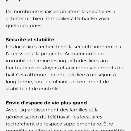
De nombreuses raisons incitent les locataires à
Les meilleurs iftars à Dubaï : 7 adresses
incontournables pour un repas de Ramadan
acheter un bien immobilier à Dubaï. En voici
mémorable
quelques-unes :
Cafés à Business Bay : l’alliance parfaite du café et
Sécurité et stabilité
de la convivialité
Les locataires recherchent la sécurité inhérente à
l'accession à la propriété. Acquérir un bien
Restaurants étoilés Michelin à Dubaï : un circuit
immobilier élimine les inquiétudes liées aux
gastronomique inoubliable
fluctuations des loyers et aux renouvellements de
bail. Cela atténue l'incertitude liée à un séjour à
Découverte des restaurants de Jumeirah Golf
long terme, tout en offrant un sentiment de
Estates : un guide culinaire
stabilité et de contrôle.
Dubai Horse Racing: Where Tradition Meets
Envie d'espace de vie plus grand
Global Competition
Avec l'agrandissement des familles et la
généralisation du télétravail, les locataires
Cafés à Palm Jumeirah : Guide des meilleurs cafés
recherchent de l'espace supplémentaire. Être
et lieux de vie de l’île
propriétaire offre la liberté de choisir des propriétés