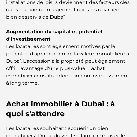
installations de loisirs deviennent des facteurs clés
dans le choix d'un logement dans les quartiers
Palm Jebel Ali contre Palm Jumeirah : une
comparaison claire pour les acheteurs immobiliers
bien desservis de Dubaï.
avisés
Augmentation du capital et potentiel
d'investissement
Découvrez Moon Island Dubai : votre guide ultime
Les locataires sont également motivés par le
potentiel d'appréciation de la valeur immobilière à
À la découverte des sites historiques de Dubaï : un
Dubaï. L'accession à la propriété peut également
voyage à travers le temps
offrir l'avantage d'une plus-value. L'achat
immobilier constitue donc un bon investissement
Les 7 meilleurs restaurants de Dubai Creek
à long terme.
Harbour où dîner
Achat immobilier à Dubaï : à
Les meilleures écoles de Dubai Marina : un guide
adapté aux familles
quoi s'attendre
Restaurants à Dubai Hills : Les meilleures adresses
Les locataires souhaitant acquérir un bien
gourmandes d’un quartier en pleine expansion
immobilier à Dubaï doivent se familiariser avec le