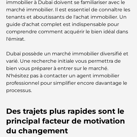
immobilier à Dubaï doivent se familiariser avec le
Guide des salles de sport de Damac Hills : Les
marché immobilier. Il est essentiel de connaître les
meilleures options de remise en forme à Damac
Hills et aux alentours
tenants et aboutissants de l'achat immobilier. Un
guide d'achat complet est indispensable pour
Les meilleurs centres commerciaux de Dubaï pour
comprendre comment acquérir le bien idéal dans
le shopping et les loisirs
l'émirat.
Que faire au DIFC : explorez le quartier le plus
Dubaï possède un marché immobilier diversifié et
dynamique de Dubaï
varié. Une recherche initiale vous permettra de
bien vous préparer à entrer sur le marché.
Cartes de crédit aux Émirats arabes unis : un guide
N'hésitez pas à contacter un agent immobilier
complet pour dépenser intelligemment
professionnel pour simplifier encore davantage le
processus.
Hôpital du DIFC : des soins médicaux de classe
mondiale à Dubaï
Des trajets plus rapides sont le
principal facteur de motivation
Rarest Car in the World: Automotive Legends
Beyond Price
du changement