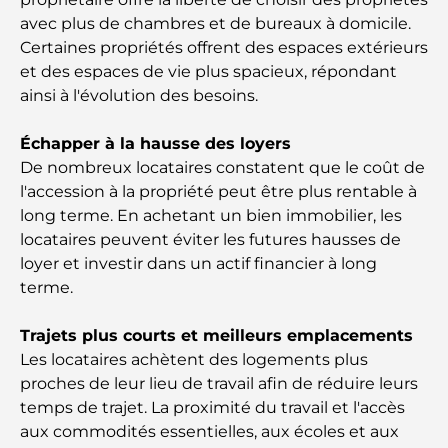
avec plus de chambres et de bureaux à domicile.
Les meilleurs petits-déjeuners de Dubaï : Ma
Certaines propriétés offrent des espaces extérieurs
sélection pour 2026
et des espaces de vie plus spacieux, répondant
ainsi à l'évolution des besoins.
Comment obtenir un prêt immobilier à Dubaï : le
guide ultime
Échapper à la hausse des loyers
De nombreux locataires constatent que le coût de
Plan directeur de Tilal Al Ghaf : une nouvelle
l'accession à la propriété peut être plus rentable à
norme pour la vie intégrée à Dubaï
long terme. En achetant un bien immobilier, les
locataires peuvent éviter les futures hausses de
Maisons conformes au Vastu : Guide pratique pour
loyer et investir dans un actif financier à long
créer équilibre et harmonie
terme.
Les meilleures entreprises d'aménagement
Trajets plus courts et meilleurs emplacements
paysager à Dubaï : Transformer vos espaces
Les locataires achètent des logements plus
extérieurs
proches de leur lieu de travail afin de réduire leurs
temps de trajet. La proximité du travail et l'accès
Les meilleures entreprises de déménagement à
aux commodités essentielles, aux écoles et aux
Dubaï : un guide complet