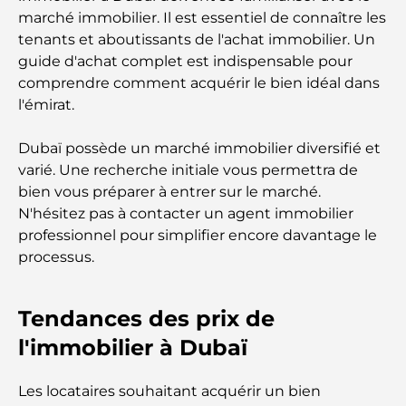
marché immobilier. Il est essentiel de connaître les
Les meilleurs parcours de golf de championnat à
tenants et aboutissants de l'achat immobilier. Un
Dubaï
guide d'achat complet est indispensable pour
comprendre comment acquérir le bien idéal dans
Résidences en bord de mer à Dubaï : le luxe au
l'émirat.
bord de la mer
Dubaï possède un marché immobilier diversifié et
Les meilleures banques de Dubaï pour les
varié. Une recherche initiale vous permettra de
expatriés : un guide bancaire complet
bien vous préparer à entrer sur le marché.
N'hésitez pas à contacter un agent immobilier
Le pays le plus cher du monde : un classement
professionnel pour simplifier encore davantage le
mondial des coûts
processus.
Les meilleurs restaurants de steak à Dubaï : un
guide pour les amateurs de viande
Tendances des prix de
l'immobilier à Dubaï
A Brief Guide to Buying Property in Dubai (2025-
26)
Les locataires souhaitant acquérir un bien