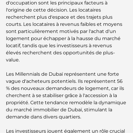
d'occupation sont les principaux facteurs à
présents attentionnés et intemporels
l'origine de cette décision. Les locataires
recherchent plus d'espace et des trajets plus
Écoles à proximité de Palm Jumeirah : un guide
courts. Les locataires à revenus faibles et moyens
complet pour les familles
sont particulièrement motivés par l'achat d'un
logement pour échapper à la hausse du marché
Les meilleurs hôtels de Business Bay, à Dubaï :
locatif, tandis que les investisseurs à revenus
votre guide ultime
élevés recherchent des opportunités de plus-
value.
Les meilleurs cafés avec vue à Dubaï : un parfait
mélange de saveurs et de paysages
Les Millennials de Dubaï représentent une forte
vague d'acheteurs potentiels. Ils représentent 56
Restaurants avec vue sur le Burj Al Arab :
% des nouveaux demandeurs de logement, car ils
Expériences gastronomiques exceptionnelles à
cherchent à se stabiliser grâce à l'accession à la
Dubaï
propriété. Cette tendance remodèle la dynamique
du marché immobilier de Dubaï, stimulant la
Clubs de plage de Palm Jumeirah : Guide complet
2026
demande dans divers quartiers.
Les investisseurs jouent également un rôle crucial
Restaurants italiens du centre-ville de Dubaï : un