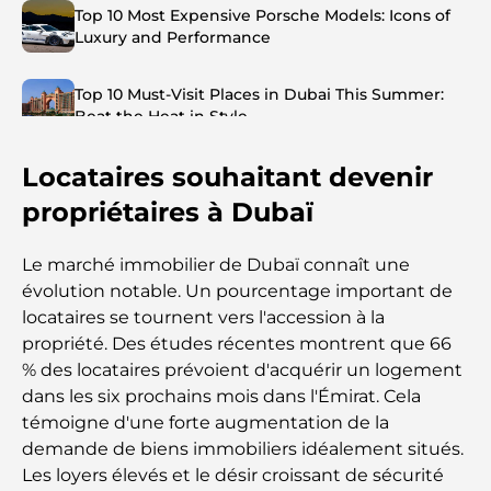
Top 10 Most Expensive Porsche Models: Icons of
Luxury and Performance
Top 10 Must-Visit Places in Dubai This Summer:
Beat the Heat in Style
Locataires souhaitant devenir
Top 7 Busiest Airports in the World: Hub of Global
Travel
propriétaires à Dubaï
Abu Dhabi vs Dubai: A Practical Comparison for
Le marché immobilier de Dubaï connaît une
Investors and Residents
évolution notable. Un pourcentage important de
locataires se tournent vers l'accession à la
Best Schools in Downtown Dubai: A Guide for
propriété. Des études récentes montrent que 66
Families
% des locataires prévoient d'acquérir un logement
dans les six prochains mois dans l'Émirat. Cela
Que faire à Dubaï en été : le guide ultime pour
témoigne d'une forte augmentation de la
profiter de la chaleur
demande de biens immobiliers idéalement situés.
Les loyers élevés et le désir croissant de sécurité
Cadeaux de luxe pour hommes : des idées de