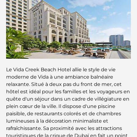
Les meilleurs parcours de golf de championnat à
Dubaï
Résidences en bord de mer à Dubaï : le luxe au
bord de la mer
Les meilleures banques de Dubaï pour les
expatriés : un guide bancaire complet
Le Vida Creek Beach Hotel allie le style de vie
Le pays le plus cher du monde : un classement
moderne de Vida à une ambiance balnéaire
mondial des coûts
relaxante. Situé à deux pas du front de mer, cet
hôtel est idéal pour les familles et les voyageurs en
Les meilleurs restaurants de steak à Dubaï : un
quête d'un séjour dans un cadre de villégiature en
guide pour les amateurs de viande
plein cœur de la ville. Il dispose d'une piscine
paisible, de restaurants colorés et de chambres
A Brief Guide to Buying Property in Dubai (2025-
lumineuses à la décoration minimaliste et
26)
rafraîchissante. Sa proximité avec les attractions
touristiques de la crique de Dubaï en fait un point
Guide des salles de sport de Damac Hills : Les