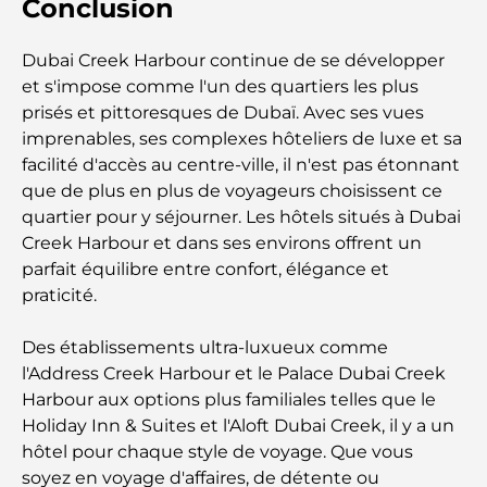
Conclusion
la capitale
Dubai Creek Harbour continue de se développer
Gyms in Abu Dhabi: Your Guide to the Best
et s'impose comme l'un des quartiers les plus
Fitness Spots in the City
prisés et pittoresques de Dubaï. Avec ses vues
imprenables, ses complexes hôteliers de luxe et sa
Centres commerciaux à Abou Dhabi : votre guide
des meilleurs endroits pour faire du shopping en
facilité d'accès au centre-ville, il n'est pas étonnant
ville
que de plus en plus de voyageurs choisissent ce
quartier pour y séjourner. Les hôtels situés à Dubai
Les plus belles plages d'Abu Dhabi pour une
Creek Harbour et dans ses environs offrent un
journée parfaite
parfait équilibre entre confort, élégance et
praticité.
Les îles incontournables d'Abu Dhabi à découvrir
Des établissements ultra-luxueux comme
l'Address Creek Harbour et le Palace Dubai Creek
Les meilleurs endroits à visiter gratuitement à
Harbour aux options plus familiales telles que le
Abou Dhabi
Holiday Inn & Suites et l'Aloft Dubai Creek, il y a un
hôtel pour chaque style de voyage. Que vous
Les meilleures voitures électriques de luxe :
soyez en voyage d'affaires, de détente ou