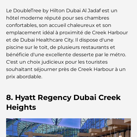
Les meilleurs complexes hôteliers balnéaires de
Le DoubleTree by Hilton Dubai Al Jadaf est un
Dubaï pour une escapade de luxe
hôtel moderne réputé pour ses chambres
confortables, son accueil chaleureux et son
Lieux romantiques à Dubaï pour des moments
emplacement idéal à proximité de Creek Harbour
inoubliables
et de Dubai Healthcare City. Il dispose d'une
piscine sur le toit, de plusieurs restaurants et
Les meilleures options de séjour à Dubaï : Hôtels
bénéficie d'une excellente desserte par le métro.
et complexes hôteliers de premier plan
C'est un choix judicieux pour les touristes
souhaitant séjourner près de Creek Harbour à un
Meilleurs restaurants pour un déjeuner d'affaires
prix abordable.
au DIFC
Les marques de vêtements les plus chères au
8. Hyatt Regency Dubai Creek
monde
Heights
Architecture ottomane : un riche héritage d'art,
de culture et d'empire