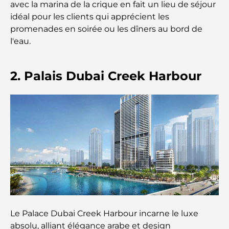
avec la marina de la crique en fait un lieu de séjour
Les meilleurs iftars à Dubaï : 7 adresses
idéal pour les clients qui apprécient les
incontournables pour un repas de Ramadan
promenades en soirée ou les dîners au bord de
mémorable
l'eau.
Cafés à Business Bay : l’alliance parfaite du café et
de la convivialité
2. Palais Dubai Creek Harbour
Restaurants étoilés Michelin à Dubaï : un circuit
gastronomique inoubliable
Découverte des restaurants de Jumeirah Golf
Estates : un guide culinaire
Dubai Horse Racing: Where Tradition Meets
Global Competition
Cafés à Palm Jumeirah : Guide des meilleurs cafés
Le Palace Dubai Creek Harbour incarne le luxe
et lieux de vie de l’île
absolu, alliant élégance arabe et design