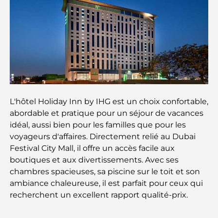
rencontre le style de vie professionnel
Plateformes de trading aux Émirats arabes unis :
un guide pour les investisseurs modernes
Family Beach Club Dubai : Là où divertissement et
détente se rencontrent
L'hôtel Holiday Inn by IHG est un choix confortable,
Les meilleures écoles IB à Dubaï : un guide
abordable et pratique pour un séjour de vacances
complet pour les parents
idéal, aussi bien pour les familles que pour les
voyageurs d'affaires. Directement relié au Dubai
Plan directeur de Dubai Hills : une vision pour la
Festival City Mall, il offre un accès facile aux
vie communautaire moderne
boutiques et aux divertissements. Avec ses
chambres spacieuses, sa piscine sur le toit et son
Restaurant de l'Opéra de Dubaï : Quand la
ambiance chaleureuse, il est parfait pour ceux qui
gastronomie rencontre la culture
recherchent un excellent rapport qualité-prix.
Les marques de costumes les plus chères qui