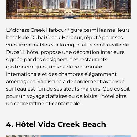
Palm Jebel Ali contre Palm Jumeirah : une
comparaison claire pour les acheteurs immobiliers
avisés
L'Address Creek Harbour figure parmi les meilleurs
Découvrez Moon Island Dubai : votre guide ultime
hôtels de Dubai Creek Harbour, réputé pour ses
vues imprenables sur la crique et le centre-ville de
Dubaï. L'hôtel propose une décoration intérieure
À la découverte des sites historiques de Dubaï : un
signée par des designers, des restaurants
voyage à travers le temps
gastronomiques, un spa de renommée
internationale et des chambres élégamment
Les 7 meilleurs restaurants de Dubai Creek
aménagées. Sa piscine à débordement avec vue
Harbour où dîner
sur l'eau est l'un de ses atouts majeurs. Que ce soit
pour un voyage d'affaires ou de loisirs, l'hôtel offre
Les meilleures écoles de Dubai Marina : un guide
un cadre raffiné et confortable.
adapté aux familles
Restaurants à Dubai Hills : Les meilleures adresses
4. Hôtel Vida Creek Beach
gourmandes d’un quartier en pleine expansion