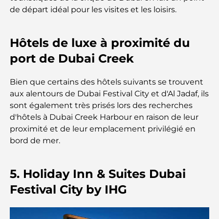
meilleures options de remise en forme à Damac
de départ idéal pour les visites et les loisirs.
Hills et aux alentours
Hôtels de luxe à proximité du
Les meilleurs centres commerciaux de Dubaï pour
le shopping et les loisirs
port de Dubai Creek
Que faire au DIFC : explorez le quartier le plus
Bien que certains des hôtels suivants se trouvent
dynamique de Dubaï
aux alentours de Dubai Festival City et d'Al Jadaf, ils
sont également très prisés lors des recherches
Cartes de crédit aux Émirats arabes unis : un guide
d'hôtels à Dubai Creek Harbour en raison de leur
complet pour dépenser intelligemment
proximité et de leur emplacement privilégié en
bord de mer.
Hôpital du DIFC : des soins médicaux de classe
mondiale à Dubaï
5. Holiday Inn & Suites Dubai
Rarest Car in the World: Automotive Legends
Festival City by IHG
Beyond Price
Salles de sport au DIFC : quand le fitness