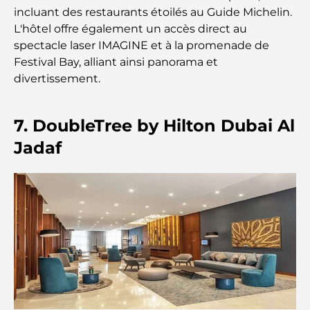
incluant des restaurants étoilés au Guide Michelin.
Déménager à Dubaï depuis l'Australie : Guide
L'hôtel offre également un accès direct au
complet du déménagement
spectacle laser IMAGINE et à la promenade de
Festival Bay, alliant ainsi panorama et
Safari de luxe d'une nuit dans le désert de Dubaï :
divertissement.
une escapade haut de gamme
7. DoubleTree by Hilton Dubai Al
Les voitures les plus chères de Tesla : l'innovation
au service de la performance
Jadaf
Restaurants Al Wasl : les restaurants les plus
célèbres de Dubaï
Les 10 pays les plus riches du monde
Activités à faire avec des enfants à Dubaï : un
guide complet pour les familles