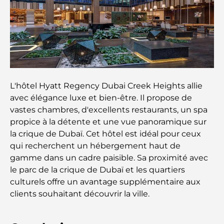
Comment choisir un conseiller financier à Dubaï ?
Les jets privés les plus chers : immersion dans
l'univers du luxe aéronautique des milliardaires
Les bagues de fiançailles les plus chères du
monde
L'hôtel Hyatt Regency Dubai Creek Heights allie
avec élégance luxe et bien-être. Il propose de
vastes chambres, d'excellents restaurants, un spa
Écoles indiennes à Dubaï : Le guide ultime pour
les parents
propice à la détente et une vue panoramique sur
la crique de Dubaï. Cet hôtel est idéal pour ceux
qui recherchent un hébergement haut de
Découverte des sites emblématiques d'Abu Dhabi
gamme dans un cadre paisible. Sa proximité avec
le parc de la crique de Dubaï et les quartiers
culturels offre un avantage supplémentaire aux
Écoles à Abou Dhabi : Le guide ultime des
meilleures écoles de la capitale
clients souhaitant découvrir la ville.
Restaurants à Abou Dhabi : un tour savoureux de