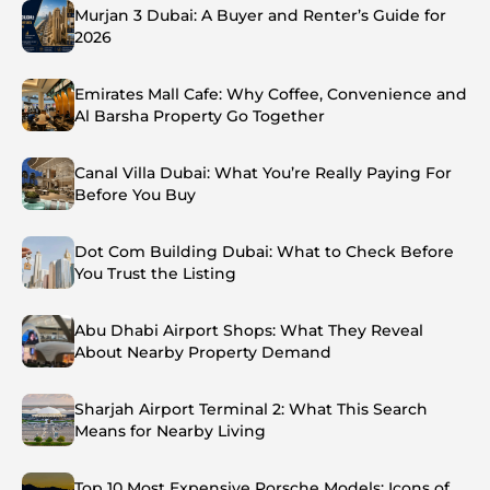
Murjan 3 Dubai: A Buyer and Renter’s Guide for
2026
Emirates Mall Cafe: Why Coffee, Convenience and
Al Barsha Property Go Together
Canal Villa Dubai: What You’re Really Paying For
Before You Buy
Dot Com Building Dubai: What to Check Before
You Trust the Listing
Abu Dhabi Airport Shops: What They Reveal
About Nearby Property Demand
Sharjah Airport Terminal 2: What This Search
Means for Nearby Living
Top 10 Most Expensive Porsche Models: Icons of