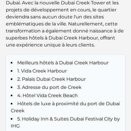
présents attentionnés et intemporels
Dubaï. Avec la nouvelle Dubai Creek Tower et les
projets de développement en cours, le quartier
Écoles à proximité de Palm Jumeirah : un guide
deviendra sans aucun doute l'un des sites
complet pour les familles
emblématiques de la ville. Naturellement, cette
transformation a également donné naissance à de
Les meilleurs hôtels de Business Bay, à Dubaï :
superbes hôtels à Dubai Creek Harbour, offrant
votre guide ultime
une expérience unique à leurs clients.
Les meilleurs cafés avec vue à Dubaï : un parfait
Meilleurs hôtels à Dubai Creek Harbour
mélange de saveurs et de paysages
1. Vida Creek Harbour
Restaurants avec vue sur le Burj Al Arab :
2. Palais Dubai Creek Harbour
Expériences gastronomiques exceptionnelles à
3. Adresse du port de Creek
Dubaï
4. Hôtel Vida Creek Beach
Hôtels de luxe à proximité du port de Dubai
Clubs de plage de Palm Jumeirah : Guide complet
2026
Creek
5. Holiday Inn & Suites Dubai Festival City by
Restaurants italiens du centre-ville de Dubaï : un
IHG
avant-goût d'Italie au cœur de la ville