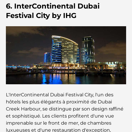
définissent le luxe sur mesure
6. InterContinental Dubai
Festival City by IHG
Restaurants de J1 Beach : la nouvelle destination
gastronomique de luxe à Dubaï
Les montres Rolex les plus chères jamais vendues
Crèches à Dubai Hills : Guide pour les parents
A Brief Guide to Buying Property in Dubai (2025-
26)
L'InterContinental Dubai Festival City, l'un des
Les meilleurs cafés du centre-ville de Dubaï : le
hôtels les plus élégants à proximité de Dubai
guide complet des amateurs de café
Creek Harbour, se distingue par son design raffiné
et sophistiqué. Les clients profitent d'une vue
imprenable sur le front de mer, de chambres
Les Mercedes les plus chères jamais créées
luxueuses et d'une restauration d'exception,