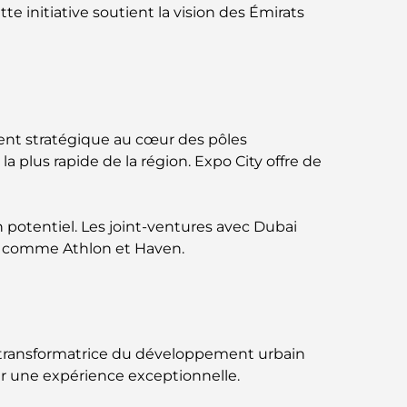
Jumeirah : une balade placée sous le signe
te initiative soutient la vision des Émirats
du luxe et des panoramas.
Meilleurs quartiers où vivre en famille à
Dubaï : découvrez les meilleures options
Hôtels 5 étoiles à Dubaï : un luxe inégalé
ent stratégique au cœur des pôles
pour chaque voyageur
la plus rapide de la région. Expo City offre de
Que faire dans le centre-ville de Dubaï :
votre guide ultime
 potentiel. Les joint-ventures avec Dubai
dre comme Athlon et Haven.
Les meilleurs iftars à Dubaï : 7 adresses
incontournables pour un repas de Ramadan
mémorable
Cafés à Business Bay : l’alliance parfaite du
e transformatrice du développement urbain
café et de la convivialité
éer une expérience exceptionnelle.
Restaurants étoilés Michelin à Dubaï : un