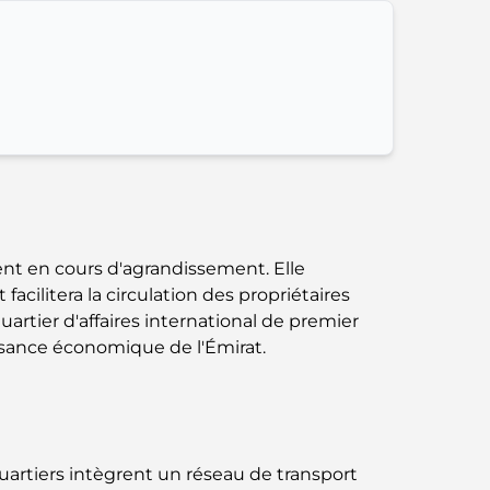
parfait mélange de saveurs et de paysages
Restaurants avec vue sur le Burj Al Arab :
Expériences gastronomiques
exceptionnelles à Dubaï
Clubs de plage de Palm Jumeirah : Guide
complet 2026
Restaurants italiens du centre-ville de Dubaï
ent en cours d'agrandissement. Elle
: un avant-goût d'Italie au cœur de la ville
cilitera la circulation des propriétaires
artier d'affaires international de premier
Les 7 meilleures salles de sport de Dubai
issance économique de l'Émirat.
Hills : le summum du fitness
Le guide ultime des restaurants
gastronomiques de Palm Jumeirah
quartiers intègrent un réseau de transport
Découvrez les meilleurs petits-déjeuners de