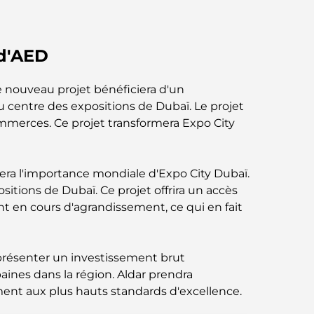
Abu Dhabi vs Dubai: A Practical Comparison
for Investors and Residents
 d'AED
Best Schools in Downtown Dubai: A Guide
for Families
e nouveau projet bénéficiera d'un
 centre des expositions de Dubaï. Le projet
Que faire à Dubaï en été : le guide ultime
merces. Ce projet transformera Expo City
pour profiter de la chaleur
Cadeaux de luxe pour hommes : des idées
rcera l'importance mondiale d'Expo City Dubaï.
de présents attentionnés et intemporels
sitions de Dubaï. Ce projet offrira un accès
nt en cours d'agrandissement, ce qui en fait
Écoles à proximité de Palm Jumeirah : un
guide complet pour les familles
eprésenter un investissement brut
Les meilleurs hôtels de Business Bay, à
rbaines dans la région. Aldar prendra
Dubaï : votre guide ultime
ment aux plus hauts standards d'excellence.
Les meilleurs cafés avec vue à Dubaï : un