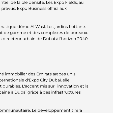
entiel de faible densité. Les Expo Fields, au
Business Bay, à Dubaï.
 prévus. Expo Business offrira aux
Hôpitaux publics à Dubaï : des soins de
santé complets pour tous
matique dôme Al Wasl. Les jardins flottants
 haut de gamme et des complexes de bureaux.
Lamborghini les plus chères jamais
n directeur urbain de Dubaï à l'horizon 2040
construites : la liste ultime des
collectionneurs
L'école GEMS la plus chère de Dubaï : un
guide complet pour les parents
hé immobilier des Émirats arabes unis.
Les meilleures écoles près de Damac Hills
2 : un guide pour les familles
ernationale d'Expo City Dubaï, elle
urables. L'accent mis sur l'innovation et la
rbaine à Dubaï grâce à des infrastructures
Les meilleurs restaurants indiens de Dubaï :
un voyage culinaire
Découvrez la promenade de Palm
t communautaire. Le développement tirera