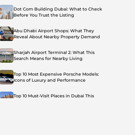
Dot Com Building Dubai: What to Check
Before You Trust the Listing
Abu Dhabi Airport Shops: What They
Reveal About Nearby Property Demand
Sharjah Airport Terminal 2: What This
Search Means for Nearby Living
Top 10 Most Expensive Porsche Models:
Icons of Luxury and Performance
Top 10 Must-Visit Places in Dubai This
Summer: Beat the Heat in Style
Top 7 Busiest Airports in the World: Hub of
Global Travel