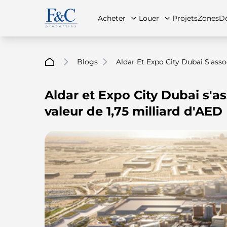
Acheter
Louer
Projets
Zones
Dé
Blogs
Aldar Et Expo City Dubai S'asso
Aldar et Expo City Dubai s'a
À propos de nous
Toutes les propriétés
Toutes les propriétés
Contac
App
valeur de 1,75 milliard d'AED