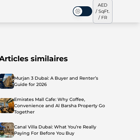
AED
/ SqFt.
Mode sombre
/ FR
Articles similaires
s de ville
Notre équipe
Penthouses
Penthouses
Murjan 3 Dubai: A Buyer and Renter’s
Guide for 2026
Emirates Mall Cafe: Why Coffee,
Convenience and Al Barsha Property Go
Together
Canal Villa Dubai: What You’re Really
Paying For Before You Buy