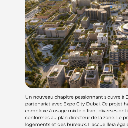
Un nouveau chapitre passionnant s'ouvre à D
partenariat avec Expo City Dubai. Ce projet 
complexe à usage mixte offrant diverses opti
conformes au plan directeur de la zone. Le p
logements et des bureaux. Il accueillera ég