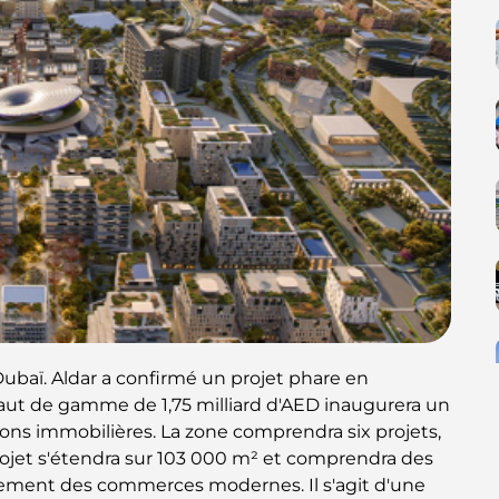
ubaï. Aldar a confirmé un projet phare en
haut de gamme de 1,75 milliard d'AED inaugurera un
ons immobilières. La zone comprendra six projets,
rojet s'étendra sur 103 000 m² et comprendra des
alement des commerces modernes. Il s'agit d'une