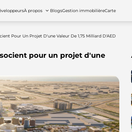
veloppeurs
À propos
Blogs
Gestion immobilière
Carte
cient Pour Un Projet D'une Valeur De 1,75 Milliard D'AED
ssocient pour un projet d'une
tez-nous
artements
Appartements
Carrières
Villas
Villas
Maisons de ville
FAQs
Maison