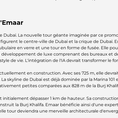
d'Emaar
de Dubaï. La nouvelle tour géante imaginée par ce promoteu
igurent le centre-ville de Dubaï et la crique de Dubaï. 
ubulaire en verre et une tour en forme de fusée. Elle po
 un développement de luxe comprenant des bureaux et 
 style de vie. L'intégration de l'IA devrait transformer le
 actuellement en construction. Avec ses 725 m, elle devr
 La skyline de Dubaï est déjà dominée par la Marina 101 
ativement petites comparées aux 828 m de la Burj Khalif
it initialement dépasser 1 km de hauteur. Sa constructio
construit la Burj Khalifa. Emaar bénéficie ainsi d'une exp
elle tour deviendra une merveille architecturale d'enver