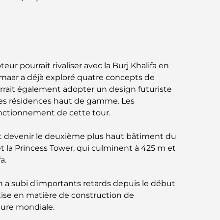
Jumeirah : une balade placée sous le signe
du luxe et des panoramas.
Meilleurs quartiers où vivre en famille à
Dubaï : découvrez les meilleures options
r pourrait rivaliser avec la Burj Khalifa en
Hôtels 5 étoiles à Dubaï : un luxe inégalé
Emaar a déjà exploré quatre concepts de
pour chaque voyageur
urrait également adopter un design futuriste
des résidences haut de gamme. Les
Que faire dans le centre-ville de Dubaï :
 fonctionnement de cette tour.
votre guide ultime
ait devenir le deuxième plus haut bâtiment du
Les meilleurs iftars à Dubaï : 7 adresses
et la Princess Tower, qui culminent à 425 m et
incontournables pour un repas de Ramadan
a.
mémorable
n a subi d'importants retards depuis le début
Cafés à Business Bay : l’alliance parfaite du
café et de la convivialité
ertise en matière de construction de
gure mondiale.
Restaurants étoilés Michelin à Dubaï : un