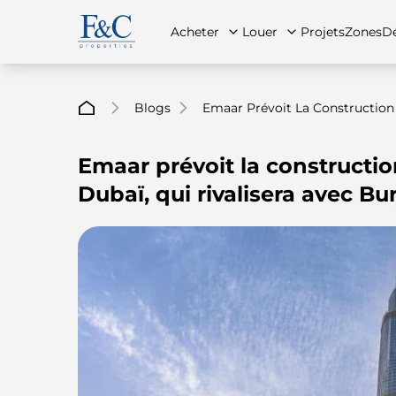
Acheter
Louer
Projets
Zones
Dé
Blogs
Emaar Prévoit La Construction 
Emaar prévoit la constructio
À propos de nous
Toutes les propriétés
Toutes les propriétés
Contac
App
Dubaï, qui rivalisera avec Bur