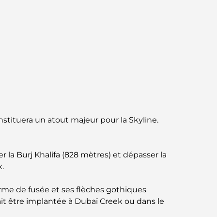
Abu Dhabi vs Dubai: A Practical Comparison
for Investors and Residents
Best Schools in Downtown Dubai: A Guide
for Families
Que faire à Dubaï en été : le guide ultime
pour profiter de la chaleur
Cadeaux de luxe pour hommes : des idées
nstituera un atout majeur pour la Skyline.
de présents attentionnés et intemporels
Écoles à proximité de Palm Jumeirah : un
la Burj Khalifa (828 mètres) et dépasser la
guide complet pour les familles
x.
Les meilleurs hôtels de Business Bay, à
orme de fusée et ses flèches gothiques
Dubaï : votre guide ultime
rait être implantée à Dubaï Creek ou dans le
Les meilleurs cafés avec vue à Dubaï : un