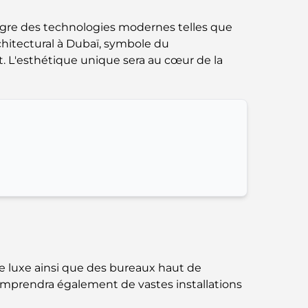
parfait mélange de saveurs et de paysages
ègre des technologies modernes telles que
rchitectural à Dubaï, symbole du
Restaurants avec vue sur le Burj Al Arab :
Expériences gastronomiques
. L'esthétique unique sera au cœur de la
exceptionnelles à Dubaï
Clubs de plage de Palm Jumeirah : Guide
complet 2026
Restaurants italiens du centre-ville de Dubaï
: un avant-goût d'Italie au cœur de la ville
Les 7 meilleures salles de sport de Dubai
Hills : le summum du fitness
Le guide ultime des restaurants
de luxe ainsi que des bureaux haut de
gastronomiques de Palm Jumeirah
 comprendra également de vastes installations
Découvrez les meilleurs petits-déjeuners de