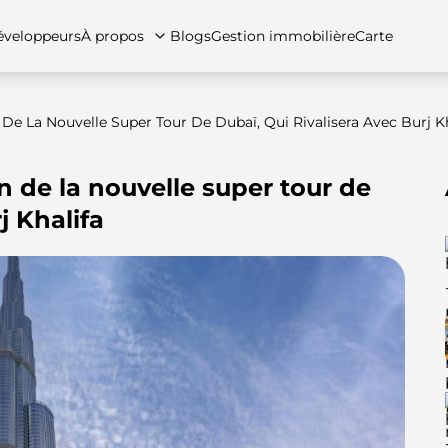
veloppeurs
À propos
Blogs
Gestion immobilière
Carte
De La Nouvelle Super Tour De Dubaï, Qui Rivalisera Avec Burj Kh
n de la nouvelle super tour de
tez-nous
artements
Appartements
Carrières
Villas
Villas
Maisons de ville
FAQs
Maison
j Khalifa