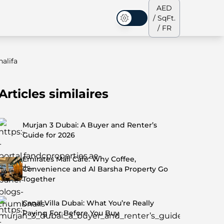
AED
/ SqFt.
Mode sombre
/ FR
alifa
Articles similaires
s de ville
Notre équipe
Penthouses
Penthouses
Murjan 3 Dubai: A Buyer and Renter’s
Guide for 2026
Emirates Mall Cafe: Why Coffee,
Convenience and Al Barsha Property Go
Together
Canal Villa Dubai: What You’re Really
Paying For Before You Buy