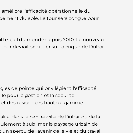
Business Bay, à Dubaï.
e améliore l'efficacité opérationnelle du
pement durable. La tour sera conçue pour
Hôpitaux publics à Dubaï : des soins de
santé complets pour tous
ratte-ciel du monde depuis 2010. Le nouveau
Lamborghini les plus chères jamais
construites : la liste ultime des
our devrait se situer sur la crique de Dubaï.
collectionneurs
L'école GEMS la plus chère de Dubaï : un
guide complet pour les parents
Les meilleures écoles près de Damac Hills
ies de pointe qui privilégient l'efficacité
2 : un guide pour les familles
e pour la gestion et la sécurité
irs et des résidences haut de gamme.
Les meilleurs restaurants indiens de Dubaï :
un voyage culinaire
fa, dans le centre-ville de Dubaï, ou de la
eulement à sublimer le paysage urbain de
Découvrez la promenade de Palm
n aperçu de l'avenir de la vie et du travail