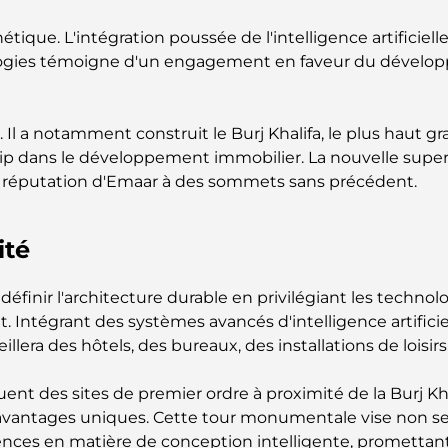
tique. L'intégration poussée de l'intelligence artificiell
nologies témoigne d'un engagement en faveur du dévelop
l a notamment construit le Burj Khalifa, le plus haut g
ip dans le développement immobilier. La nouvelle super t
la réputation d'Emaar à des sommets sans précédent.
ité
finir l'architecture durable en privilégiant les technolog
 Intégrant des systèmes avancés d'intelligence artificiell
llera des hôtels, des bureaux, des installations de lois
t des sites de premier ordre à proximité de la Burj Khali
s avantages uniques. Cette tour monumentale vise non s
ences en matière de conception intelligente, promettant u