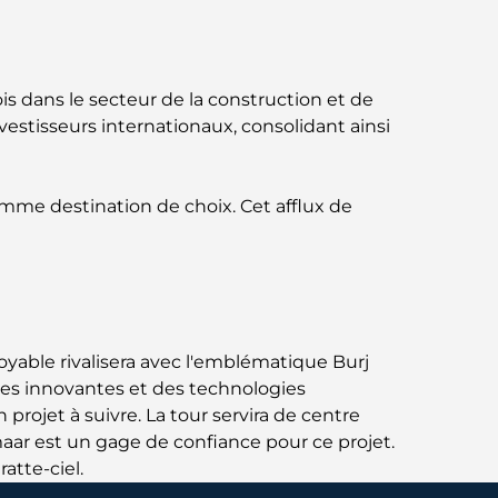
circuit gastronomique inoubliable
Découverte des restaurants de Jumeirah
is dans le secteur de la construction et de
Golf Estates : un guide culinaire
nvestisseurs internationaux, consolidant ainsi
Dubai Horse Racing: Where Tradition Meets
Global Competition
omme destination de choix. Cet afflux de
Cafés à Palm Jumeirah : Guide des meilleurs
cafés et lieux de vie de l’île
Les meilleurs petits-déjeuners de Dubaï :
Ma sélection pour 2026
yable rivalisera avec l'emblématique Burj
rales innovantes et des technologies
Comment obtenir un prêt immobilier à
rojet à suivre. La tour servira de centre
Dubaï : le guide ultime
maar est un gage de confiance pour ce projet.
atte-ciel.
Plan directeur de Tilal Al Ghaf : une nouvelle