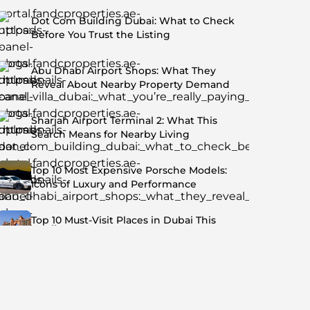
Dot Com Building Dubai: What to Check
Before You Trust the Listing
Abu Dhabi Airport Shops: What They
Reveal About Nearby Property Demand
Sharjah Airport Terminal 2: What This
Search Means for Nearby Living
Top 10 Most Expensive Porsche Models:
Icons of Luxury and Performance
Top 10 Must-Visit Places in Dubai This
Summer: Beat the Heat in Style
Top 7 Busiest Airports in the World: Hub of
Global Travel