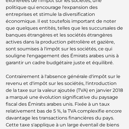
exonérées de l'impôt sur les sociétés, une
summum du fitness
politique qui encourage l'expansion des
entreprises et stimule la diversification
Le guide ultime des restaurants gastronomiques
économique. Il est toutefois important de noter
de Palm Jumeirah
que quelques entités, telles que les succursales de
banques étrangères et les sociétés étrangères
Découvrez les meilleurs petits-déjeuners de
actives dans la production pétrolière et gazière,
Business Bay, à Dubaï.
sont soumises à l'impôt sur les sociétés, ce qui
souligne l'engagement des Émirats arabes unis à
Hôpitaux publics à Dubaï : des soins de santé
garantir un cadre budgétaire juste et équilibré.
complets pour tous
Contrairement à l'absence générale d'impôt sur le
Lamborghini les plus chères jamais construites : la
revenu et d'impôt sur les sociétés, l'introduction
liste ultime des collectionneurs
de la taxe sur la valeur ajoutée (TVA) en janvier 2018
a marqué une évolution significative du paysage
L'école GEMS la plus chère de Dubaï : un guide
fiscal des Émirats arabes unis. Fixée à un taux
complet pour les parents
relativement bas de 5 %, la TVA complexifie encore
davantage les transactions financières du pays.
Les meilleures écoles près de Damac Hills 2 : un
Cette taxe s'applique à un large éventail de biens
guide pour les familles