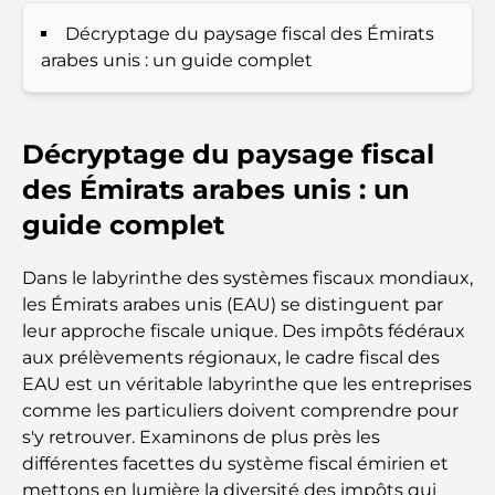
mémorable
Décryptage du paysage fiscal des Émirats
Cafés à Business Bay : l’alliance parfaite du café et
arabes unis : un guide complet
de la convivialité
Restaurants étoilés Michelin à Dubaï : un circuit
Décryptage du paysage fiscal
gastronomique inoubliable
des Émirats arabes unis : un
Découverte des restaurants de Jumeirah Golf
guide complet
Estates : un guide culinaire
Dans le labyrinthe des systèmes fiscaux mondiaux,
Dubai Horse Racing: Where Tradition Meets
les Émirats arabes unis (EAU) se distinguent par
Global Competition
leur approche fiscale unique. Des impôts fédéraux
aux prélèvements régionaux, le cadre fiscal des
Cafés à Palm Jumeirah : Guide des meilleurs cafés
EAU est un véritable labyrinthe que les entreprises
et lieux de vie de l’île
comme les particuliers doivent comprendre pour
s'y retrouver. Examinons de plus près les
Les meilleurs petits-déjeuners de Dubaï : Ma
différentes facettes du système fiscal émirien et
sélection pour 2026
mettons en lumière la diversité des impôts qui