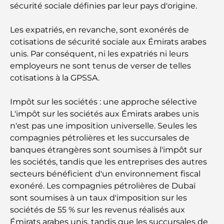
sécurité sociale définies par leur pays d'origine.
Résidences en bord de mer à Dubaï : le luxe au
bord de la mer
Les expatriés, en revanche, sont exonérés de
cotisations de sécurité sociale aux Émirats arabes
Les meilleures banques de Dubaï pour les
unis. Par conséquent, ni les expatriés ni leurs
expatriés : un guide bancaire complet
employeurs ne sont tenus de verser de telles
cotisations à la GPSSA.
Le pays le plus cher du monde : un classement
mondial des coûts
Impôt sur les sociétés : une approche sélective
L'impôt sur les sociétés aux Émirats arabes unis
Les meilleurs restaurants de steak à Dubaï : un
n'est pas une imposition universelle. Seules les
guide pour les amateurs de viande
compagnies pétrolières et les succursales de
banques étrangères sont soumises à l'impôt sur
A Brief Guide to Buying Property in Dubai (2025-
les sociétés, tandis que les entreprises des autres
26)
secteurs bénéficient d'un environnement fiscal
exonéré. Les compagnies pétrolières de Dubaï
Guide des salles de sport de Damac Hills : Les
sont soumises à un taux d'imposition sur les
meilleures options de remise en forme à Damac
sociétés de 55 % sur les revenus réalisés aux
Hills et aux alentours
Émirats arabes unis, tandis que les succursales de