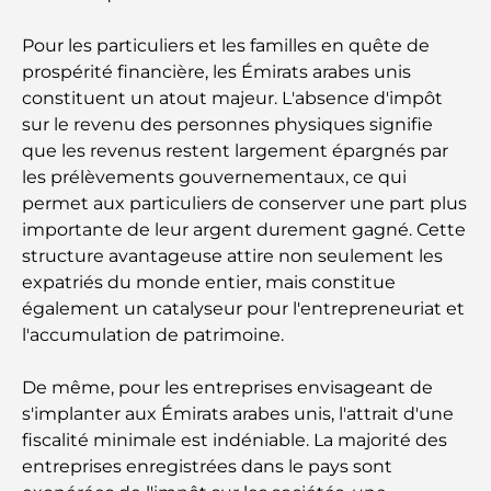
complet pour les familles
Pour les particuliers et les familles en quête de
Les meilleurs hôtels de Business Bay, à Dubaï :
prospérité financière, les Émirats arabes unis
votre guide ultime
constituent un atout majeur. L'absence d'impôt
sur le revenu des personnes physiques signifie
Les meilleurs cafés avec vue à Dubaï : un parfait
que les revenus restent largement épargnés par
mélange de saveurs et de paysages
les prélèvements gouvernementaux, ce qui
permet aux particuliers de conserver une part plus
Restaurants avec vue sur le Burj Al Arab :
importante de leur argent durement gagné. Cette
Expériences gastronomiques exceptionnelles à
structure avantageuse attire non seulement les
Dubaï
expatriés du monde entier, mais constitue
également un catalyseur pour l'entrepreneuriat et
Clubs de plage de Palm Jumeirah : Guide complet
l'accumulation de patrimoine.
2026
De même, pour les entreprises envisageant de
Restaurants italiens du centre-ville de Dubaï : un
s'implanter aux Émirats arabes unis, l'attrait d'une
avant-goût d'Italie au cœur de la ville
fiscalité minimale est indéniable. La majorité des
entreprises enregistrées dans le pays sont
Les 7 meilleures salles de sport de Dubai Hills : le