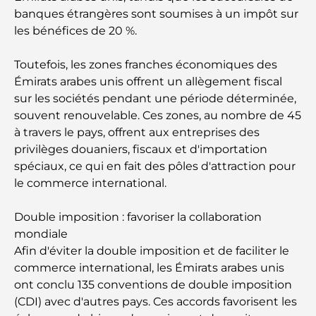
banques étrangères sont soumises à un impôt sur
Les meilleurs centres commerciaux de Dubaï pour
le shopping et les loisirs
les bénéfices de 20 %.
Toutefois, les zones franches économiques des
Que faire au DIFC : explorez le quartier le plus
dynamique de Dubaï
Émirats arabes unis offrent un allègement fiscal
sur les sociétés pendant une période déterminée,
souvent renouvelable. Ces zones, au nombre de 45
Cartes de crédit aux Émirats arabes unis : un guide
complet pour dépenser intelligemment
à travers le pays, offrent aux entreprises des
privilèges douaniers, fiscaux et d'importation
spéciaux, ce qui en fait des pôles d'attraction pour
Hôpital du DIFC : des soins médicaux de classe
mondiale à Dubaï
le commerce international.
Double imposition : favoriser la collaboration
Rarest Car in the World: Automotive Legends
Beyond Price
mondiale
Afin d'éviter la double imposition et de faciliter le
commerce international, les Émirats arabes unis
Salles de sport au DIFC : quand le fitness
rencontre le style de vie professionnel
ont conclu 135 conventions de double imposition
(CDI) avec d'autres pays. Ces accords favorisent les