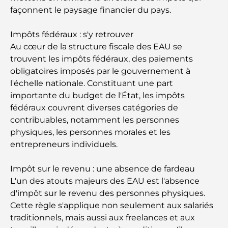
façonnent le paysage financier du pays.
Comment obtenir un prêt immobilier à Dubaï : le
guide ultime
Impôts fédéraux : s'y retrouver
Au cœur de la structure fiscale des EAU se
Plan directeur de Tilal Al Ghaf : une nouvelle
trouvent les impôts fédéraux, des paiements
norme pour la vie intégrée à Dubaï
obligatoires imposés par le gouvernement à
l'échelle nationale. Constituant une part
Maisons conformes au Vastu : Guide pratique pour
importante du budget de l'État, les impôts
créer équilibre et harmonie
fédéraux couvrent diverses catégories de
contribuables, notamment les personnes
Les meilleures entreprises d'aménagement
physiques, les personnes morales et les
paysager à Dubaï : Transformer vos espaces
entrepreneurs individuels.
extérieurs
Impôt sur le revenu : une absence de fardeau
Les meilleures entreprises de déménagement à
Dubaï : un guide complet
L'un des atouts majeurs des EAU est l'absence
d'impôt sur le revenu des personnes physiques.
Palm Jebel Ali contre Palm Jumeirah : une
Cette règle s'applique non seulement aux salariés
comparaison claire pour les acheteurs immobiliers
traditionnels, mais aussi aux freelances et aux
avisés