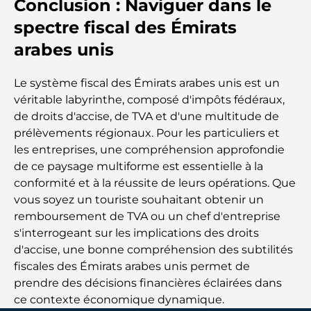
Conclusion : Naviguer dans le
Les jets privés les plus chers : immersion dans
spectre fiscal des Émirats
l'univers du luxe aéronautique des milliardaires
arabes unis
Les bagues de fiançailles les plus chères du
monde
Le système fiscal des Émirats arabes unis est un
véritable labyrinthe, composé d'impôts fédéraux,
Écoles indiennes à Dubaï : Le guide ultime pour
de droits d'accise, de TVA et d'une multitude de
les parents
prélèvements régionaux. Pour les particuliers et
les entreprises, une compréhension approfondie
de ce paysage multiforme est essentielle à la
Découverte des sites emblématiques d'Abu Dhabi
conformité et à la réussite de leurs opérations. Que
vous soyez un touriste souhaitant obtenir un
Écoles à Abou Dhabi : Le guide ultime des
remboursement de TVA ou un chef d'entreprise
meilleures écoles de la capitale
s'interrogeant sur les implications des droits
d'accise, une bonne compréhension des subtilités
Restaurants à Abou Dhabi : un tour savoureux de
fiscales des Émirats arabes unis permet de
la capitale
prendre des décisions financières éclairées dans
ce contexte économique dynamique.
Gyms in Abu Dhabi: Your Guide to the Best