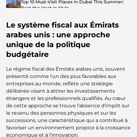
Top 10 Must-Visit Places in Dubai This Summer:
Beat the Heat in Style
Le système fiscal aux Émirats
Top 7 Busiest Airports in the World: Hub of Global
Travel
arabes unis : une approche
unique de la politique
Abu Dhabi vs Dubai: A Practical Comparison for
Investors and Residents
budgétaire
Best Schools in Downtown Dubai: A Guide for
Le régime fiscal des Émirats arabes unis, souvent
Families
présenté comme l'un des plus favorables aux
entreprises au monde, reflète une stratégie
Que faire à Dubaï en été : le guide ultime pour
délibérée visant à attirer les investissements
profiter de la chaleur
étrangers et les professionnels qualifiés. Au cœur
de cette approche se trouve l'absence d'impôt sur
Cadeaux de luxe pour hommes : des idées de
le revenu des personnes physiques et sur les
présents attentionnés et intemporels
successions, une caractéristique qui a contribué à
favoriser un environnement propice à la croissance
Écoles à proximité de Palm Jumeirah : un guide
économique et à l'innovation.