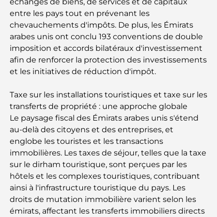
échanges de biens, de services et de capitaux
Plateformes de trading aux Émirats arabes unis :
un guide pour les investisseurs modernes
entre les pays tout en prévenant les
chevauchements d'impôts. De plus, les Émirats
arabes unis ont conclu 193 conventions de double
Family Beach Club Dubai : Là où divertissement et
détente se rencontrent
imposition et accords bilatéraux d'investissement
afin de renforcer la protection des investissements
et les initiatives de réduction d'impôt.
Les meilleures écoles IB à Dubaï : un guide
complet pour les parents
Taxe sur les installations touristiques et taxe sur les
transferts de propriété : une approche globale
Plan directeur de Dubai Hills : une vision pour la
vie communautaire moderne
Le paysage fiscal des Émirats arabes unis s'étend
au-delà des citoyens et des entreprises, et
englobe les touristes et les transactions
Restaurant de l'Opéra de Dubaï : Quand la
gastronomie rencontre la culture
immobilières. Les taxes de séjour, telles que la taxe
sur le dirham touristique, sont perçues par les
hôtels et les complexes touristiques, contribuant
Les marques de costumes les plus chères qui
définissent le luxe sur mesure
ainsi à l'infrastructure touristique du pays. Les
droits de mutation immobilière varient selon les
émirats, affectant les transferts immobiliers directs
Restaurants de J1 Beach : la nouvelle destination