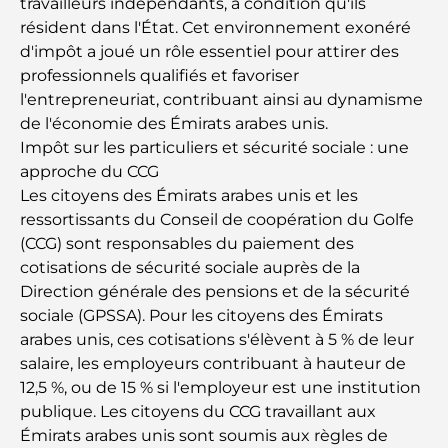
travailleurs indépendants, à condition qu'ils
résident dans l'État. Cet environnement exonéré
d'impôt a joué un rôle essentiel pour attirer des
Découvrez Moon Island Dubai : votre guide ultime
professionnels qualifiés et favoriser
l'entrepreneuriat, contribuant ainsi au dynamisme
À la découverte des sites historiques de Dubaï : un
de l'économie des Émirats arabes unis.
voyage à travers le temps
Impôt sur les particuliers et sécurité sociale : une
approche du CCG
Les 7 meilleurs restaurants de Dubai Creek
Les citoyens des Émirats arabes unis et les
Harbour où dîner
ressortissants du Conseil de coopération du Golfe
(CCG) sont responsables du paiement des
Les meilleures écoles de Dubai Marina : un guide
cotisations de sécurité sociale auprès de la
adapté aux familles
Direction générale des pensions et de la sécurité
sociale (GPSSA). Pour les citoyens des Émirats
Restaurants à Dubai Hills : Les meilleures adresses
arabes unis, ces cotisations s'élèvent à 5 % de leur
gourmandes d’un quartier en pleine expansion
salaire, les employeurs contribuant à hauteur de
12,5 %, ou de 15 % si l'employeur est une institution
Les meilleurs parcours de golf de championnat à
publique. Les citoyens du CCG travaillant aux
Dubaï
Émirats arabes unis sont soumis aux règles de