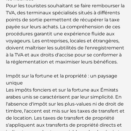
Pour les touristes souhaitant se faire rembourser la
TVA, des terminaux spécialisés situés à différents
Safari de luxe d'une nuit dans le désert de Dubaï :
une escapade haut de gamme
points de sortie permettent de récupérer la taxe
payée sur leurs achats. La compréhension de ces
procédures garantit une expérience fluide aux
Les voitures les plus chères de Tesla : l'innovation
au service de la performance
voyageurs. Les entreprises, locales et étrangères,
doivent maîtriser les subtilités de l'enregistrement
à la TVA et aux droits d'accise pour se conformer à
Restaurants Al Wasl : les restaurants les plus
célèbres de Dubaï
la réglementation et maximiser leurs bénéfices.
Impôt sur la fortune et la propriété : un paysage
Les 10 pays les plus riches du monde
unique
Les impôts fonciers et sur la fortune aux Émirats
arabes unis se caractérisent par leur simplicité. En
Activités à faire avec des enfants à Dubaï : un
guide complet pour les familles
l'absence d'impôt sur les plus-values ​​ni de droit de
timbre, l'accent est mis sur les taxes de transfert et
de location. Les taxes de transfert de propriété
Les meilleurs complexes hôteliers balnéaires de
Dubaï pour une escapade de luxe
s'appliquent aux transferts de propriété directs et