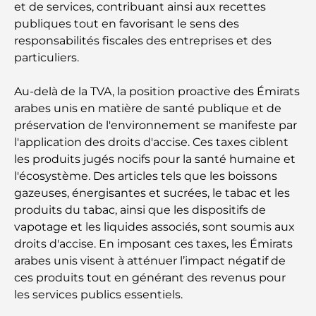
et de services, contribuant ainsi aux recettes
publiques tout en favorisant le sens des
Les meilleurs restaurants indiens de Dubaï : un
responsabilités fiscales des entreprises et des
voyage culinaire
particuliers.
Découvrez la promenade de Palm Jumeirah : une
Au-delà de la TVA, la position proactive des Émirats
balade placée sous le signe du luxe et des
panoramas.
arabes unis en matière de santé publique et de
préservation de l'environnement se manifeste par
Meilleurs quartiers où vivre en famille à Dubaï :
l'application des droits d'accise. Ces taxes ciblent
découvrez les meilleures options
les produits jugés nocifs pour la santé humaine et
l'écosystème. Des articles tels que les boissons
Hôtels 5 étoiles à Dubaï : un luxe inégalé pour
gazeuses, énergisantes et sucrées, le tabac et les
chaque voyageur
produits du tabac, ainsi que les dispositifs de
vapotage et les liquides associés, sont soumis aux
Que faire dans le centre-ville de Dubaï : votre
droits d'accise. En imposant ces taxes, les Émirats
guide ultime
arabes unis visent à atténuer l’impact négatif de
ces produits tout en générant des revenus pour
Les meilleurs iftars à Dubaï : 7 adresses
les services publics essentiels.
incontournables pour un repas de Ramadan