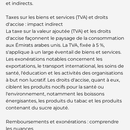
gastronomique de luxe à Dubaï
et indirects.
Taxes sur les biens et services (TVA) et droits
Les montres Rolex les plus chères jamais vendues
d'accise : impact indirect
La taxe sur la valeur ajoutée (TVA) et les droits
d'accise façonnent le paysage de la consommation
Crèches à Dubai Hills : Guide pour les parents
aux Émirats arabes unis. La TVA, fixée à 5 %,
s'applique à un large éventail de biens et services.
Les exonérations notables concernent les
A Brief Guide to Buying Property in Dubai (2025-
26)
exportations, le transport international, les soins de
santé, l'éducation et les activités des organisations
à but non lucratif. Les droits d'accise, quant à eux,
Les meilleurs cafés du centre-ville de Dubaï : le
guide complet des amateurs de café
ciblent les produits nocifs pour la santé ou
l'environnement, notamment les boissons
énergisantes, les produits du tabac et les produits
Les Mercedes les plus chères jamais créées
contenant du sucre ajouté.
Remboursements et exonérations : comprendre
Déménager à Dubaï depuis l'Australie : Guide
complet du déménagement
les nuances