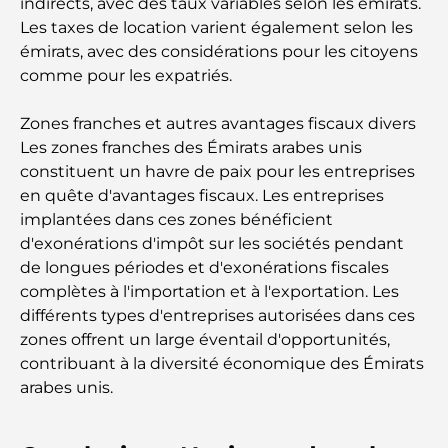
indirects, avec des taux variables selon les émirats.
Les taxes de location varient également selon les
Lieux romantiques à Dubaï pour des moments
inoubliables
émirats, avec des considérations pour les citoyens
comme pour les expatriés.
Les meilleures options de séjour à Dubaï : Hôtels
et complexes hôteliers de premier plan
Zones franches et autres avantages fiscaux divers
Les zones franches des Émirats arabes unis
constituent un havre de paix pour les entreprises
Meilleurs restaurants pour un déjeuner d'affaires
au DIFC
en quête d'avantages fiscaux. Les entreprises
implantées dans ces zones bénéficient
d'exonérations d'impôt sur les sociétés pendant
Les marques de vêtements les plus chères au
monde
de longues périodes et d'exonérations fiscales
complètes à l'importation et à l'exportation. Les
différents types d'entreprises autorisées dans ces
Architecture ottomane : un riche héritage d'art,
de culture et d'empire
zones offrent un large éventail d'opportunités,
contribuant à la diversité économique des Émirats
arabes unis.
Comment choisir un conseiller financier à Dubaï ?