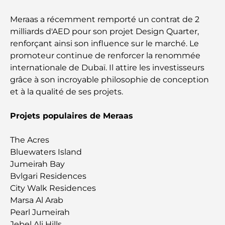
Les 10 pays les plus riches du monde
Meraas a récemment remporté un contrat de 2
milliards d'AED pour son projet Design Quarter,
Activités à faire avec des enfants à Dubaï : un
renforçant ainsi son influence sur le marché. Le
guide complet pour les familles
promoteur continue de renforcer la renommée
internationale de Dubaï. Il attire les investisseurs
Les meilleurs complexes hôteliers balnéaires de
grâce à son incroyable philosophie de conception
Dubaï pour une escapade de luxe
et à la qualité de ses projets.
Lieux romantiques à Dubaï pour des moments
Projets populaires de Meraas
inoubliables
The Acres
Les meilleures options de séjour à Dubaï : Hôtels
Bluewaters Island
et complexes hôteliers de premier plan
Jumeirah Bay
Bvlgari Residences
Meilleurs restaurants pour un déjeuner d'affaires
City Walk Residences
au DIFC
Marsa Al Arab
Pearl Jumeirah
Les marques de vêtements les plus chères au
Jebel Ali Hills