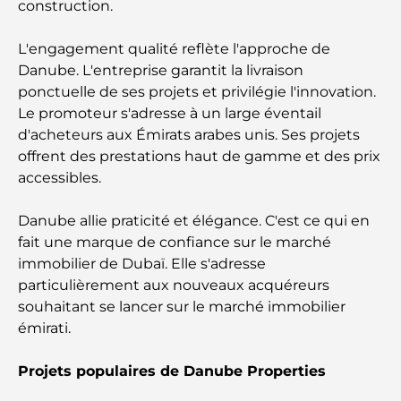
Qu’est-ce qu’Ejari aux Émirats arabes unis ? Guide
construction.
complet pour les locataires et les propriétaires
L'engagement qualité reflète l'approche de
Banques internationales à Dubaï : Votre guide
Danube. L'entreprise garantit la livraison
complet des services bancaires mondiaux
ponctuelle de ses projets et privilégie l'innovation.
Le promoteur s'adresse à un large éventail
Bars du centre-ville de Dubaï : Guide complet des
d'acheteurs aux Émirats arabes unis. Ses projets
lieux les plus branchés de la ville
offrent des prestations haut de gamme et des prix
accessibles.
Le plus grand supermarché de Dubaï : un guide
complet
Danube allie praticité et élégance. C'est ce qui en
fait une marque de confiance sur le marché
Guide complet de l'indice des frais de service à
immobilier de Dubaï. Elle s'adresse
Dubaï
particulièrement aux nouveaux acquéreurs
souhaitant se lancer sur le marché immobilier
Les meilleurs clubs sportifs de Dubaï : quand le
émirati.
fitness rencontre le style de vie
Projets populaires de Danube Properties
Salles de sport de luxe à Dubaï : découvrez les