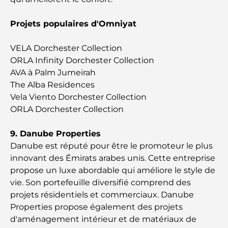
Les meilleurs restaurants avec vue sur le Burj
Khalifa pour une expérience culinaire mémorable
Projets populaires d'Omniyat
Écoles américaines à Dubaï : Guide complet pour
VELA Dorchester Collection
les parents
ORLA Infinity Dorchester Collection
AVA à Palm Jumeirah
Activités divertissantes à Dubaï pour adultes : les
The Alba Residences
meilleures façons de profiter de la ville
Vela Viento Dorchester Collection
ORLA Dorchester Collection
Bâtiments célèbres de Dubaï : merveilles
architecturales de la ville
9. Danube Properties
Danube est réputé pour être le promoteur le plus
Les meilleures écoles de Dubaï pour les expatriés :
innovant des Émirats arabes unis. Cette entreprise
un guide complet pour les parents
propose un luxe abordable qui améliore le style de
vie. Son portefeuille diversifié comprend des
Soins de santé de classe mondiale : les meilleurs
projets résidentiels et commerciaux. Danube
hôpitaux d’Abu Dhabi
Properties propose également des projets
d'aménagement intérieur et de matériaux de