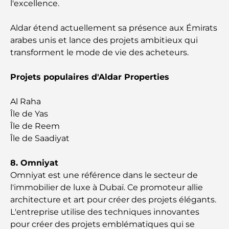
l'excellence.
Écoles à Abou Dhabi : Le guide ultime des
Aldar étend actuellement sa présence aux Émirats
meilleures écoles de la capitale
arabes unis et lance des projets ambitieux qui
transforment le mode de vie des acheteurs.
Restaurants à Abou Dhabi : un tour savoureux de
la capitale
Projets populaires d'Aldar Properties
Gyms in Abu Dhabi: Your Guide to the Best
Al Raha
Fitness Spots in the City
Île de Yas
Île de Reem
Centres commerciaux à Abou Dhabi : votre guide
des meilleurs endroits pour faire du shopping en
Île de Saadiyat
ville
8. Omniyat
Les plus belles plages d'Abu Dhabi pour une
Omniyat est une référence dans le secteur de
journée parfaite
l'immobilier de luxe à Dubaï. Ce promoteur allie
architecture et art pour créer des projets élégants.
L'entreprise utilise des techniques innovantes
Les îles incontournables d'Abu Dhabi à découvrir
pour créer des projets emblématiques qui se