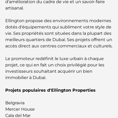
d'amélioration du cadre de vie et un savoir-faire
artisanal.
A Brief Guide to Buying Property in Dubai (2025-
26)
Ellington propose des environnements modernes
dotés d'équipements qui subliment votre style de
Guide des salles de sport de Damac Hills : Les
vie. Ses propriétés sont situées dans la plupart des
meilleures options de remise en forme à Damac
meilleurs quartiers de Dubaï. Ses projets offrent un
Hills et aux alentours
accès direct aux centres commerciaux et culturels.
Les meilleurs centres commerciaux de Dubaï pour
Le promoteur redéfinit le luxe urbain à chaque
le shopping et les loisirs
projet, ce qui en fait un choix privilégié pour les
investisseurs souhaitant acquérir un bien
Que faire au DIFC : explorez le quartier le plus
immobilier à Dubaï.
dynamique de Dubaï
Projets populaires d'Ellington Properties
Cartes de crédit aux Émirats arabes unis : un guide
complet pour dépenser intelligemment
Belgravia
Mercer House
Hôpital du DIFC : des soins médicaux de classe
Cala del Mar
mondiale à Dubaï