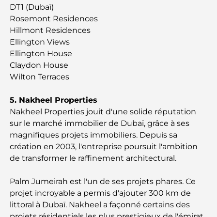
DT1 (Dubaï)
Rosemont Residences
Rarest Car in the World: Automotive Legends
Hillmont Residences
Beyond Price
Ellington Views
Ellington House
Salles de sport au DIFC : quand le fitness
Claydon House
rencontre le style de vie professionnel
Wilton Terraces
Plateformes de trading aux Émirats arabes unis :
5. Nakheel Properties
un guide pour les investisseurs modernes
Nakheel Properties jouit d'une solide réputation
sur le marché immobilier de Dubaï, grâce à ses
Family Beach Club Dubai : Là où divertissement et
magnifiques projets immobiliers. Depuis sa
détente se rencontrent
création en 2003, l'entreprise poursuit l'ambition
de transformer le raffinement architectural.
Les meilleures écoles IB à Dubaï : un guide
complet pour les parents
Palm Jumeirah est l'un de ses projets phares. Ce
projet incroyable a permis d'ajouter 300 km de
Plan directeur de Dubai Hills : une vision pour la
littoral à Dubaï. Nakheel a façonné certains des
vie communautaire moderne
projets résidentiels les plus prestigieux de l'émirat.