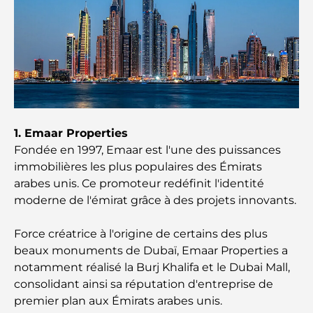
Que faire à Dubaï en été : le guide ultime pour
profiter de la chaleur
Cadeaux de luxe pour hommes : des idées de
présents attentionnés et intemporels
Écoles à proximité de Palm Jumeirah : un guide
1. Emaar Properties
complet pour les familles
Fondée en 1997, Emaar est l'une des puissances
immobilières les plus populaires des Émirats
Les meilleurs hôtels de Business Bay, à Dubaï :
arabes unis. Ce promoteur redéfinit l'identité
votre guide ultime
moderne de l'émirat grâce à des projets innovants.
Les meilleurs cafés avec vue à Dubaï : un parfait
Force créatrice à l'origine de certains des plus
mélange de saveurs et de paysages
beaux monuments de Dubaï, Emaar Properties a
notamment réalisé la Burj Khalifa et le Dubai Mall,
Restaurants avec vue sur le Burj Al Arab :
Expériences gastronomiques exceptionnelles à
consolidant ainsi sa réputation d'entreprise de
Dubaï
premier plan aux Émirats arabes unis.