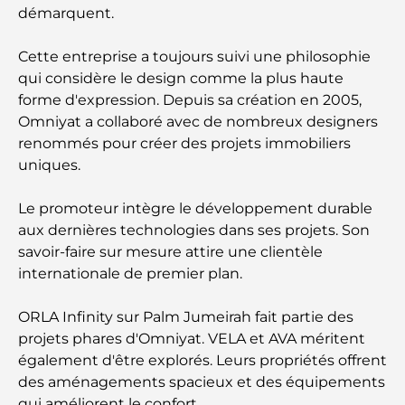
démarquent.
Les meilleurs endroits à visiter gratuitement à
Abou Dhabi
Cette entreprise a toujours suivi une philosophie
qui considère le design comme la plus haute
Les meilleures voitures électriques de luxe :
forme d'expression. Depuis sa création en 2005,
redéfinir la conduite moderne
Omniyat a collaboré avec de nombreux designers
renommés pour créer des projets immobiliers
Immobilier à Dubaï et à Abou Dhabi :
uniques.
Comparaison des marchés de l’immobilier de luxe
Le promoteur intègre le développement durable
À la découverte des marques de montres les plus
aux dernières technologies dans ses projets. Son
chères au monde
savoir-faire sur mesure attire une clientèle
internationale de premier plan.
Les quartiers les plus chers de Dubaï pour vivre
dans le luxe
ORLA Infinity sur Palm Jumeirah fait partie des
projets phares d'Omniyat. VELA et AVA méritent
Les célébrités internationales les plus en vue qui
également d'être explorés. Leurs propriétés offrent
vivent à Dubaï
des aménagements spacieux et des équipements
qui améliorent le confort.