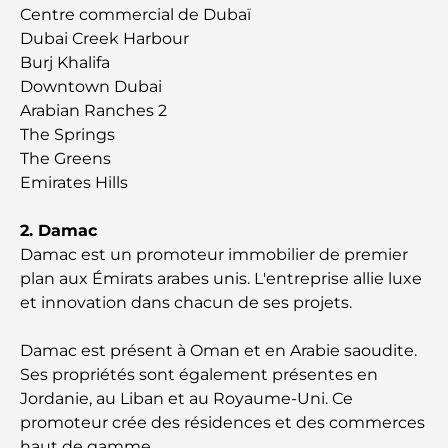
Lamborghini les plus chères jamais construites : la
Centre commercial de Dubaï
liste ultime des collectionneurs
Dubai Creek Harbour
Burj Khalifa
L'école GEMS la plus chère de Dubaï : un guide
Downtown Dubai
complet pour les parents
Arabian Ranches 2
The Springs
Les meilleures écoles près de Damac Hills 2 : un
The Greens
guide pour les familles
Emirates Hills
Les meilleurs restaurants indiens de Dubaï : un
2. Damac
voyage culinaire
Damac est un promoteur immobilier de premier
plan aux Émirats arabes unis. L'entreprise allie luxe
Découvrez la promenade de Palm Jumeirah : une
et innovation dans chacun de ses projets.
balade placée sous le signe du luxe et des
panoramas.
Damac est présent à Oman et en Arabie saoudite.
Ses propriétés sont également présentes en
Meilleurs quartiers où vivre en famille à Dubaï :
Jordanie, au Liban et au Royaume-Uni. Ce
découvrez les meilleures options
promoteur crée des résidences et des commerces
haut de gamme.