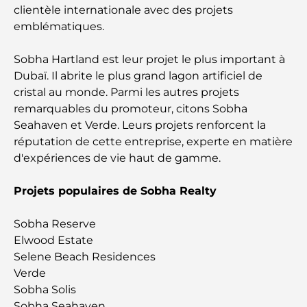
paysager à Dubaï : Transformer vos espaces
clientèle internationale avec des projets
extérieurs
emblématiques.
Les meilleures entreprises de déménagement à
Sobha Hartland est leur projet le plus important à
Dubaï : un guide complet
Dubaï. Il abrite le plus grand lagon artificiel de
cristal au monde. Parmi les autres projets
Palm Jebel Ali contre Palm Jumeirah : une
comparaison claire pour les acheteurs immobiliers
remarquables du promoteur, citons Sobha
avisés
Seahaven et Verde. Leurs projets renforcent la
réputation de cette entreprise, experte en matière
d'expériences de vie haut de gamme.
Découvrez Moon Island Dubai : votre guide ultime
Projets populaires de Sobha Realty
À la découverte des sites historiques de Dubaï : un
voyage à travers le temps
Sobha Reserve
Elwood Estate
Les 7 meilleurs restaurants de Dubai Creek
Selene Beach Residences
Harbour où dîner
Verde
Sobha Solis
Les meilleures écoles de Dubai Marina : un guide
Sobha Seahaven