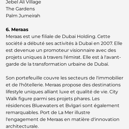
Jebel Ali Village
Les meilleurs cafés du centre-ville de Dubaï : le
The Gardens
guide complet des amateurs de café
Palm Jumeirah
Les Mercedes les plus chères jamais créées
6. Meraas
Meraas est une filiale de Dubai Holding. Cette
société a débuté ses activités à Dubaï en 2007. Elle
Déménager à Dubaï depuis l'Australie : Guide
est devenue un promoteur visionnaire avec des
complet du déménagement
projets uniques à travers l'émirat. Elle est à l'avant-
garde de la transformation urbaine de Dubaï.
Safari de luxe d'une nuit dans le désert de Dubaï :
une escapade haut de gamme
Son portefeuille couvre les secteurs de l'immobilier
et de l'hôtellerie. Meraas propose des destinations
Les voitures les plus chères de Tesla : l'innovation
lifestyle uniques alliant luxe et qualité de vie. City
au service de la performance
Walk figure parmi ses projets phares. Les
résidences Bluewaters et Bvlgari sont également
Restaurants Al Wasl : les restaurants les plus
remarquables. Port de La Mer illustre
célèbres de Dubaï
l'engagement de Meraas en matière d'innovation
architecturale.