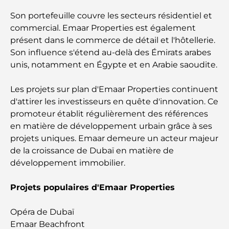
Clubs de plage de Palm Jumeirah : Guide complet
Son portefeuille couvre les secteurs résidentiel et
2026
commercial. Emaar Properties est également
présent dans le commerce de détail et l'hôtellerie.
Restaurants italiens du centre-ville de Dubaï : un
Son influence s'étend au-delà des Émirats arabes
avant-goût d'Italie au cœur de la ville
unis, notamment en Égypte et en Arabie saoudite.
Les 7 meilleures salles de sport de Dubai Hills : le
Les projets sur plan d'Emaar Properties continuent
summum du fitness
d'attirer les investisseurs en quête d'innovation. Ce
promoteur établit régulièrement des références
Le guide ultime des restaurants gastronomiques
en matière de développement urbain grâce à ses
de Palm Jumeirah
projets uniques. Emaar demeure un acteur majeur
de la croissance de Dubaï en matière de
Découvrez les meilleurs petits-déjeuners de
développement immobilier.
Business Bay, à Dubaï.
Projets populaires d'Emaar Properties
Hôpitaux publics à Dubaï : des soins de santé
complets pour tous
Opéra de Dubaï
Emaar Beachfront