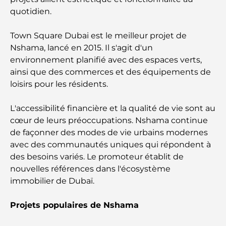
quotidien.
Lieux Instagrammables à Dubaï : les meilleurs
endroits pour des photos époustouflantes
Town Square Dubai est le meilleur projet de
Nshama, lancé en 2015. Il s'agit d'un
Oberoi Spa Dubai – Une retraite de bien-être
environnement planifié avec des espaces verts,
paisible
ainsi que des commerces et des équipements de
loisirs pour les résidents.
Mohammed Bin Rashid Library – A New Home for
Knowledge in Dubai
L'accessibilité financière et la qualité de vie sont au
cœur de leurs préoccupations. Nshama continue
Les meilleurs hôtels de Jumeirah Beach
de façonner des modes de vie urbains modernes
Residence pour un séjour parfait à Dubaï
avec des communautés uniques qui répondent à
des besoins variés. Le promoteur établit de
Types de biens immobiliers à louer à Dubaï :
nouvelles références dans l'écosystème
Guide complet pour les locataires
immobilier de Dubaï.
Hôpitaux Bluewaters : Guide complet des soins de
Projets populaires de Nshama
santé