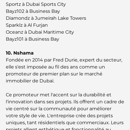
destinations fitness les plus exclusives de la ville
Sportz à Dubai Sports City
Bayz102 à Business Bay
Diamondz à Jumeirah Lake Towers
Les penthouses les plus chers de Dubaï
Sparklz à Al Furjan
Oceanz à Dubai Maritime City
Les clubs de golf les plus chers de Dubaï : un
Bayz101 à Business Bay
guide pour golfeurs de luxe
10. Nshama
Déménager du Canada à Dubaï : Guide complet
Fondée en 2014 par Fred Durie, expert du secteur,
du déménagement
elle s'est imposée au fil des ans comme un
promoteur de premier plan sur le marché
Les meilleures écoles du DIFC : un guide pour les
immobilier de Dubaï.
parents à Dubaï
Ce promoteur met l'accent sur la durabilité et
Projets de Zaha Hadid : un aperçu de ses œuvres
l'innovation dans ses projets. Ils offrent un cadre de
architecturales les plus emblématiques
vie centré sur la communauté pour améliorer
votre style de vie. L'entreprise crée des projets
Les meilleurs complexes hôteliers de Dubaï : des
uniques, tant résidentiels que commerciaux. Leurs
escapades de luxe pour tous les voyageurs
projets allient esthétique et fonctionnalité au