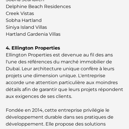
adapté aux familles
Delphine Beach Residences
Creek Vistas
Restaurants à Dubai Hills : Les meilleures adresses
Sobha Hartland
gourmandes d’un quartier en pleine expansion
Siniya Island Villas
Hartland Gardenia Villas
Les meilleurs parcours de golf de championnat à
Dubaï
4. Ellington Properties
Ellington Properties est devenue au fil des ans
Résidences en bord de mer à Dubaï : le luxe au
l'une des références du marché immobilier de
bord de la mer
Dubaï. Leur architecture unique confère à leurs
projets une dimension unique. L'entreprise
Les meilleures banques de Dubaï pour les
accorde une attention particulière aux moindres
expatriés : un guide bancaire complet
détails afin de garantir que leurs projets répondent
aux exigences de ses clients.
Le pays le plus cher du monde : un classement
mondial des coûts
Fondée en 2014, cette entreprise privilégie le
développement durable dans ses pratiques de
Les meilleurs restaurants de steak à Dubaï : un
développement. Elle propose des solutions
guide pour les amateurs de viande