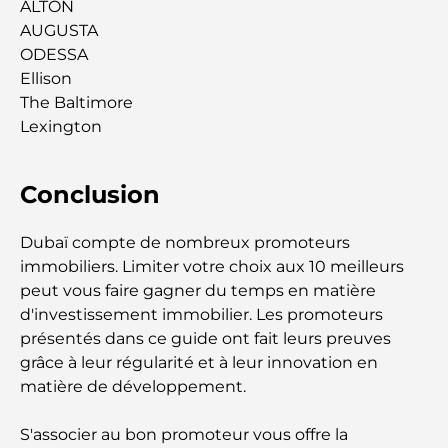
ALTON
Les meilleurs hôtels de Dubai Creek Harbour pour
AUGUSTA
un séjour luxueux
ODESSA
Ellison
The Baltimore
Les maisons les plus chères de Dubaï
Lexington
How To Buy A Property In Dubai Marina: A
Conclusion
Complete Guide
Dubaï compte de nombreux promoteurs
Dubai’s Most Expensive Number Plates
immobiliers. Limiter votre choix aux 10 meilleurs
peut vous faire gagner du temps en matière
Les meilleurs endroits pour les couples à Dubaï :
d'investissement immobilier. Les promoteurs
les lieux romantiques incontournables à découvrir
présentés dans ce guide ont fait leurs preuves
ensemble.
grâce à leur régularité et à leur innovation en
matière de développement.
Découvrez les meilleurs hôtels de JVC pour un
séjour relaxant à Dubaï
S'associer au bon promoteur vous offre la