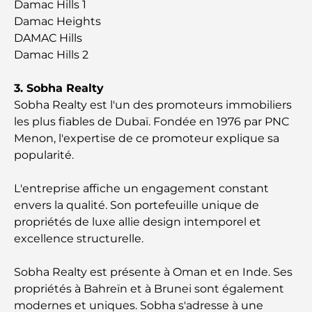
Dubai Horse Racing: Where Tradition Meets
Damac Hills 1
Global Competition
Damac Heights
DAMAC Hills
Cafés à Palm Jumeirah : Guide des meilleurs cafés
Damac Hills 2
et lieux de vie de l’île
3. Sobha Realty
Les meilleurs petits-déjeuners de Dubaï : Ma
Sobha Realty est l'un des promoteurs immobiliers
sélection pour 2026
les plus fiables de Dubaï. Fondée en 1976 par PNC
Menon, l'expertise de ce promoteur explique sa
Comment obtenir un prêt immobilier à Dubaï : le
popularité.
guide ultime
L'entreprise affiche un engagement constant
Plan directeur de Tilal Al Ghaf : une nouvelle
envers la qualité. Son portefeuille unique de
norme pour la vie intégrée à Dubaï
propriétés de luxe allie design intemporel et
excellence structurelle.
Maisons conformes au Vastu : Guide pratique pour
créer équilibre et harmonie
Sobha Realty est présente à Oman et en Inde. Ses
propriétés à Bahreïn et à Brunei sont également
Les meilleures entreprises d'aménagement
modernes et uniques. Sobha s'adresse à une