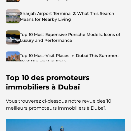
Sharjah Airport Terminal 2: What This Search
Means for Nearby Living
Top 10 Most Expensive Porsche Models: Icons of
Luxury and Performance
Top 10 Must-Visit Places in Dubai This Summer:
Beat the Heat in Style
Top 10 des promoteurs
Top 7 Busiest Airports in the World: Hub of Global
Travel
immobiliers à Dubaï
Abu Dhabi vs Dubai: A Practical Comparison for
Vous trouverez ci-dessous notre revue des 10
Investors and Residents
meilleurs promoteurs immobiliers à Dubaï.
Best Schools in Downtown Dubai: A Guide for
Families