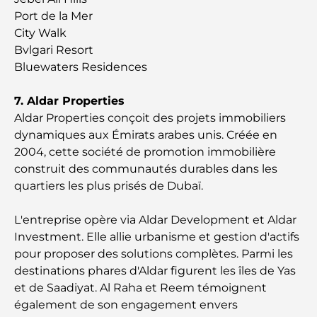
monde
Port de la Mer
City Walk
Architecture ottomane : un riche héritage d'art,
Bvlgari Resort
de culture et d'empire
Bluewaters Residences
Comment choisir un conseiller financier à Dubaï ?
7. Aldar Properties
Aldar Properties conçoit des projets immobiliers
dynamiques aux Émirats arabes unis. Créée en
Les jets privés les plus chers : immersion dans
2004, cette société de promotion immobilière
l'univers du luxe aéronautique des milliardaires
construit des communautés durables dans les
quartiers les plus prisés de Dubaï.
Les bagues de fiançailles les plus chères du
monde
L'entreprise opère via Aldar Development et Aldar
Investment. Elle allie urbanisme et gestion d'actifs
Écoles indiennes à Dubaï : Le guide ultime pour
pour proposer des solutions complètes. Parmi les
les parents
destinations phares d'Aldar figurent les îles de Yas
et de Saadiyat. Al Raha et Reem témoignent
Découverte des sites emblématiques d'Abu Dhabi
également de son engagement envers