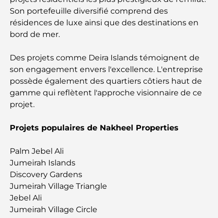
Son portefeuille diversifié comprend des
Restaurant de l'Opéra de Dubaï : Quand la
résidences de luxe ainsi que des destinations en
gastronomie rencontre la culture
bord de mer.
Les marques de costumes les plus chères qui
Des projets comme Deira Islands témoignent de
définissent le luxe sur mesure
son engagement envers l'excellence. L'entreprise
possède également des quartiers côtiers haut de
Restaurants de J1 Beach : la nouvelle destination
gamme qui reflètent l'approche visionnaire de ce
gastronomique de luxe à Dubaï
projet.
Les montres Rolex les plus chères jamais vendues
Projets populaires de Nakheel Properties
Palm Jebel Ali
Crèches à Dubai Hills : Guide pour les parents
Jumeirah Islands
Discovery Gardens
Jumeirah Village Triangle
A Brief Guide to Buying Property in Dubai (2025-
Jebel Ali
26)
Jumeirah Village Circle