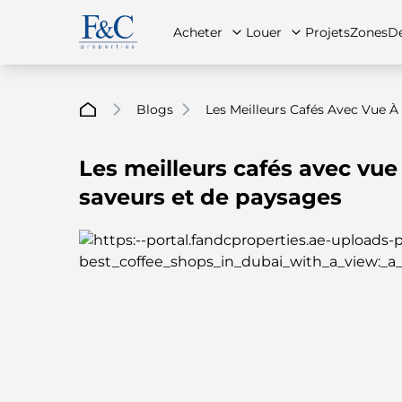
Acheter
Louer
Projets
Zones
Dé
Blogs
Les Meilleurs Cafés Avec Vue À
Les meilleurs cafés avec vue
À propos de nous
Toutes les propriétés
Toutes les propriétés
Contac
App
saveurs et de paysages