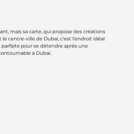
Jumeirah : une balade placée sous le signe
du luxe et des panoramas.
Meilleurs quartiers où vivre en famille à
Dubaï : découvrez les meilleures options
ant, mais sa carte, qui propose des créations
e centre-ville de Dubaï, c'est l'endroit idéal
Hôtels 5 étoiles à Dubaï : un luxe inégalé
e, parfaite pour se détendre après une
pour chaque voyageur
ncontournable à Dubaï.
Que faire dans le centre-ville de Dubaï :
votre guide ultime
Les meilleurs iftars à Dubaï : 7 adresses
incontournables pour un repas de Ramadan
mémorable
Cafés à Business Bay : l’alliance parfaite du
café et de la convivialité
Restaurants étoilés Michelin à Dubaï : un