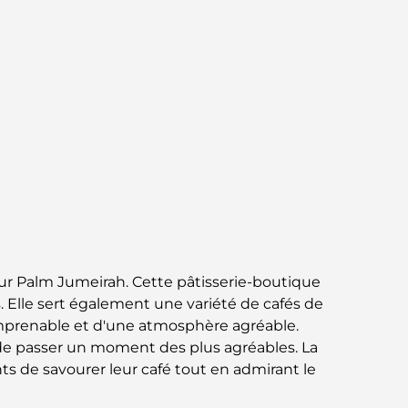
norme pour la vie intégrée à Dubaï
Maisons conformes au Vastu : Guide
pratique pour créer équilibre et harmonie
Les meilleures entreprises d'aménagement
paysager à Dubaï : Transformer vos espaces
extérieurs
Les meilleures entreprises de
déménagement à Dubaï : un guide complet
Palm Jebel Ali contre Palm Jumeirah : une
comparaison claire pour les acheteurs
ur Palm Jumeirah. Cette pâtisserie-boutique
immobiliers avisés
s. Elle sert également une variété de cafés de
e imprenable et d'une atmosphère agréable.
Découvrez Moon Island Dubai : votre guide
de passer un moment des plus agréables. La
ultime
ts de savourer leur café tout en admirant le
À la découverte des sites historiques de