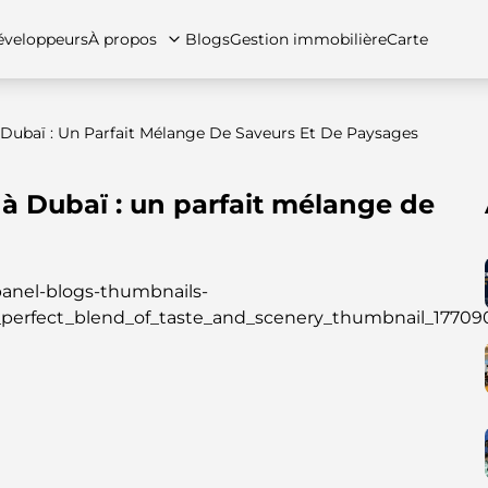
veloppeurs
À propos
Blogs
Gestion immobilière
Carte
 Dubaï : Un Parfait Mélange De Saveurs Et De Paysages
 à Dubaï : un parfait mélange de
tez-nous
artements
Appartements
Carrières
Villas
Villas
Maisons de ville
FAQs
Maison