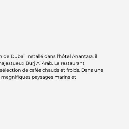
circuit gastronomique inoubliable
Découverte des restaurants de Jumeirah
Golf Estates : un guide culinaire
Dubai Horse Racing: Where Tradition Meets
Global Competition
 de Dubaï. Installé dans l'hôtel Anantara, il
Cafés à Palm Jumeirah : Guide des meilleurs
majestueux Burj Al Arab. Le restaurant
cafés et lieux de vie de l’île
sélection de cafés chauds et froids. Dans une
les magnifiques paysages marins et
Les meilleurs petits-déjeuners de Dubaï :
Ma sélection pour 2026
Comment obtenir un prêt immobilier à
Dubaï : le guide ultime
Plan directeur de Tilal Al Ghaf : une nouvelle