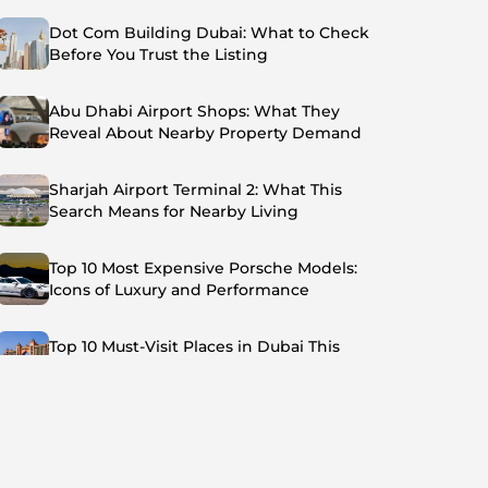
Dot Com Building Dubai: What to Check
Before You Trust the Listing
Abu Dhabi Airport Shops: What They
Reveal About Nearby Property Demand
Sharjah Airport Terminal 2: What This
Search Means for Nearby Living
Top 10 Most Expensive Porsche Models:
Icons of Luxury and Performance
Top 10 Must-Visit Places in Dubai This
Summer: Beat the Heat in Style
Top 7 Busiest Airports in the World: Hub of
Global Travel