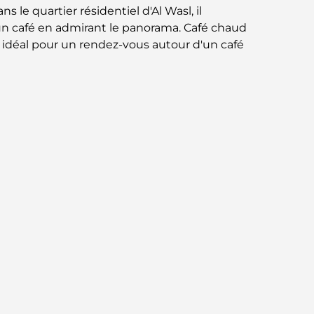
Business Bay, à Dubaï.
 le quartier résidentiel d'Al Wasl, il
r un café en admirant le panorama. Café chaud
t idéal pour un rendez-vous autour d'un café
Hôpitaux publics à Dubaï : des soins de
santé complets pour tous
Lamborghini les plus chères jamais
construites : la liste ultime des
collectionneurs
L'école GEMS la plus chère de Dubaï : un
guide complet pour les parents
Les meilleures écoles près de Damac Hills
2 : un guide pour les familles
Les meilleurs restaurants indiens de Dubaï :
un voyage culinaire
Découvrez la promenade de Palm