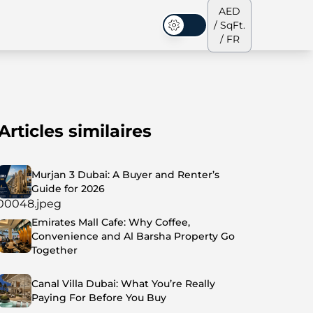
AED
/ SqFt.
Mode sombre
/ FR
Articles similaires
s de ville
Notre équipe
Penthouses
Penthouses
Murjan 3 Dubai: A Buyer and Renter’s
Guide for 2026
Emirates Mall Cafe: Why Coffee,
Convenience and Al Barsha Property Go
Together
Canal Villa Dubai: What You’re Really
Paying For Before You Buy