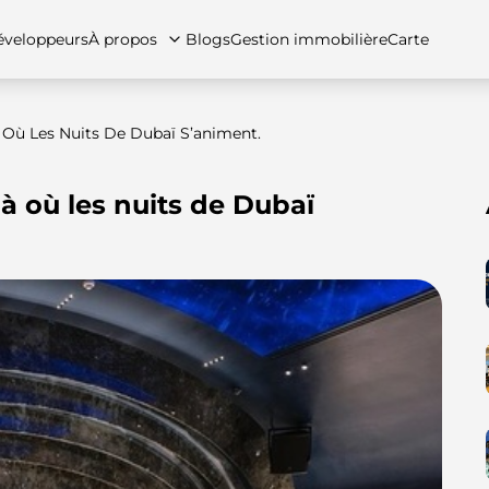
veloppeurs
À propos
Blogs
Gestion immobilière
Carte
à Où Les Nuits De Dubaï S’animent.
là où les nuits de Dubaï
tez-nous
artements
Appartements
Carrières
Villas
Villas
Maisons de ville
FAQs
Maison