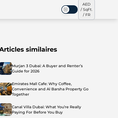
AED
/ SqFt.
Mode sombre
/ FR
Articles similaires
s de ville
Notre équipe
Penthouses
Penthouses
Murjan 3 Dubai: A Buyer and Renter’s
Guide for 2026
Emirates Mall Cafe: Why Coffee,
Convenience and Al Barsha Property Go
Together
Canal Villa Dubai: What You’re Really
Paying For Before You Buy