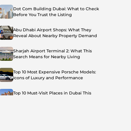
Dot Com Building Dubai: What to Check
Before You Trust the Listing
Abu Dhabi Airport Shops: What They
Reveal About Nearby Property Demand
Sharjah Airport Terminal 2: What This
Search Means for Nearby Living
Top 10 Most Expensive Porsche Models:
Icons of Luxury and Performance
Top 10 Must-Visit Places in Dubai This
Summer: Beat the Heat in Style
Top 7 Busiest Airports in the World: Hub of
Global Travel