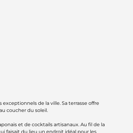
circuit gastronomique inoubliable
Découverte des restaurants de Jumeirah
Golf Estates : un guide culinaire
Dubai Horse Racing: Where Tradition Meets
Global Competition
Cafés à Palm Jumeirah : Guide des meilleurs
cafés et lieux de vie de l’île
Les meilleurs petits-déjeuners de Dubaï :
Ma sélection pour 2026
 exceptionnels de la ville. Sa terrasse offre
Comment obtenir un prêt immobilier à
au coucher du soleil.
Dubaï : le guide ultime
onais et de cocktails artisanaux. Au fil de la
Plan directeur de Tilal Al Ghaf : une nouvelle
 faisait du lieu un endroit idéal pour les