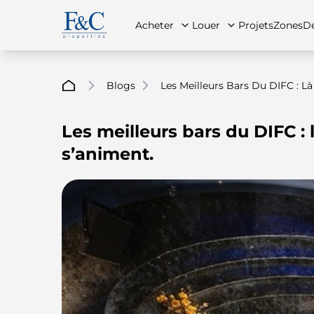
Acheter
Louer
Projets
Zones
Dé
Blogs
Les Meilleurs Bars Du DIFC : L
Les meilleurs bars du DIFC : 
À propos de nous
Toutes les propriétés
Toutes les propriétés
Contac
App
s’animent.