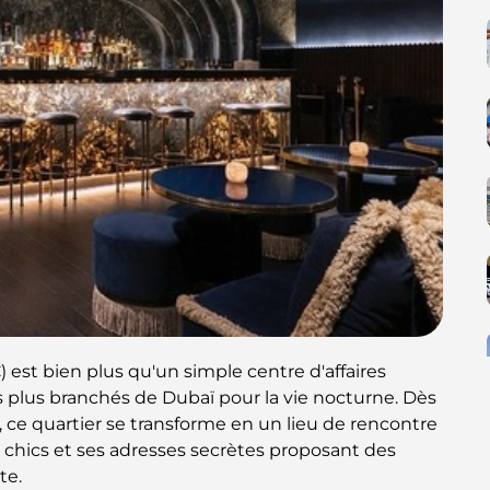
) est bien plus qu'un simple centre d'affaires
 les plus branchés de Dubaï pour la vie nocturne. Dès
el, ce quartier se transforme en un lieu de rencontre
es chics et ses adresses secrètes proposant des
te.