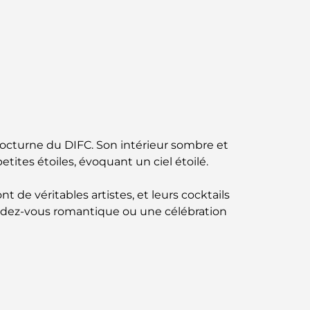
Jumeirah : une balade placée sous le signe
du luxe et des panoramas.
Meilleurs quartiers où vivre en famille à
Dubaï : découvrez les meilleures options
Hôtels 5 étoiles à Dubaï : un luxe inégalé
pour chaque voyageur
ie nocturne du DIFC. Son intérieur sombre et
Que faire dans le centre-ville de Dubaï :
tes étoiles, évoquant un ciel étoilé.
votre guide ultime
 de véritables artistes, et leurs cocktails
Les meilleurs iftars à Dubaï : 7 adresses
ndez-vous romantique ou une célébration
incontournables pour un repas de Ramadan
mémorable
Cafés à Business Bay : l’alliance parfaite du
café et de la convivialité
Restaurants étoilés Michelin à Dubaï : un