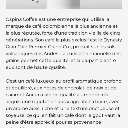
Découvrez Moon Island Dubai : votre guide ultime
Ospina Coffee est une entreprise qui utilise la
À la découverte des sites historiques de Dubaï : un
marque de café colombienne la plus ancienne et
voyage à travers le temps
la plus réputée, forte d'une tradition vieille de cinq
générations. Son café le plus exclusif est le Dynasty
Les 7 meilleurs restaurants de Dubai Creek
Gran Café Premier Grand Cru, produit sur les sols
Harbour où dîner
volcaniques des Andes. La cueillette manuelle des
grains permet cette qualité, et la plupart d'entre
Les meilleures écoles de Dubai Marina : un guide
eux sont de haute qualité.
adapté aux familles
C'est un café luxueux au profil aromatique profond
Restaurants à Dubai Hills : Les meilleures adresses
et équilibré, aux notes de chocolat, de noix et de
gourmandes d’un quartier en pleine expansion
caramel. Aucun café de qualité au monde n'a
acquis une réputation aussi agréable à boire, avec
Les meilleurs parcours de golf de championnat à
un arôme aussi riche et une texture onctueuse et
Dubaï
soyeuse, ce qui en fait un café dont le goût vaut la
peine d'être apprécié pour sa provenance
Résidences en bord de mer à Dubaï : le luxe au