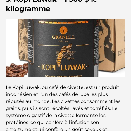
Cafés à Business Bay : l’alliance parfaite du café et
kilogramme
de la convivialité
Restaurants étoilés Michelin à Dubaï : un circuit
gastronomique inoubliable
Découverte des restaurants de Jumeirah Golf
Estates : un guide culinaire
Dubai Horse Racing: Where Tradition Meets
Global Competition
Cafés à Palm Jumeirah : Guide des meilleurs cafés
Le Kopi Luwak, ou café de civette, est un produit
et lieux de vie de l’île
indonésien et l'un des cafés de luxe les plus
réputés au monde. Les civettes consomment les
Les meilleurs petits-déjeuners de Dubaï : Ma
grains, puis ils sont récoltés, lavés et torréfiés. Le
sélection pour 2026
système digestif de la civette fermente les
protéines, ce qui confère à l'infusion son
Comment obtenir un prêt immobilier à Dubaï : le
amertume et lui confère un goût soyeux et