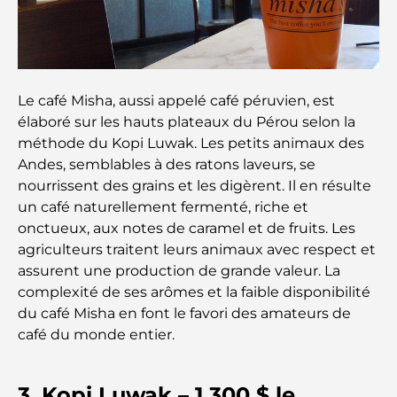
Les meilleurs restaurants indiens de Dubaï : un
voyage culinaire
Découvrez la promenade de Palm Jumeirah : une
balade placée sous le signe du luxe et des
panoramas.
Le café Misha, aussi appelé café péruvien, est
élaboré sur les hauts plateaux du Pérou selon la
Meilleurs quartiers où vivre en famille à Dubaï :
méthode du Kopi Luwak. Les petits animaux des
découvrez les meilleures options
Andes, semblables à des ratons laveurs, se
nourrissent des grains et les digèrent. Il en résulte
Hôtels 5 étoiles à Dubaï : un luxe inégalé pour
un café naturellement fermenté, riche et
chaque voyageur
onctueux, aux notes de caramel et de fruits. Les
agriculteurs traitent leurs animaux avec respect et
Que faire dans le centre-ville de Dubaï : votre
assurent une production de grande valeur. La
guide ultime
complexité de ses arômes et la faible disponibilité
du café Misha en font le favori des amateurs de
Les meilleurs iftars à Dubaï : 7 adresses
café du monde entier.
incontournables pour un repas de Ramadan
mémorable
3. Kopi Luwak – 1 300 $ le