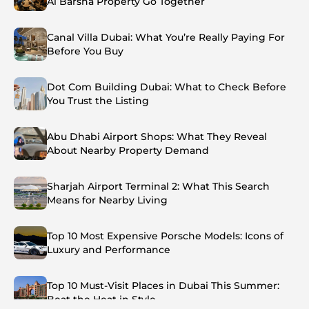
Al Barsha Property Go Together
Canal Villa Dubai: What You’re Really Paying For
Before You Buy
Dot Com Building Dubai: What to Check Before
You Trust the Listing
Abu Dhabi Airport Shops: What They Reveal
About Nearby Property Demand
Sharjah Airport Terminal 2: What This Search
Means for Nearby Living
Top 10 Most Expensive Porsche Models: Icons of
Luxury and Performance
Top 10 Must-Visit Places in Dubai This Summer:
Beat the Heat in Style