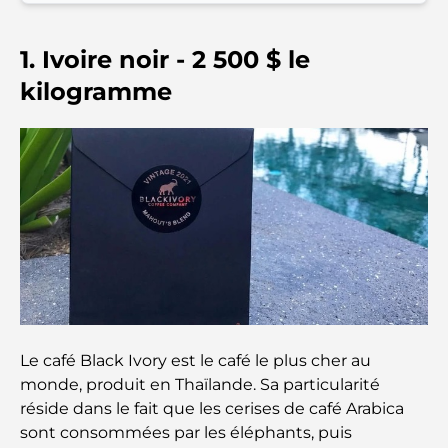
Les meilleurs hôtels de Business Bay, à Dubaï :
votre guide ultime
1. Ivoire noir - 2 500 $ le
kilogramme
Les meilleurs cafés avec vue à Dubaï : un parfait
mélange de saveurs et de paysages
Restaurants avec vue sur le Burj Al Arab :
Expériences gastronomiques exceptionnelles à
Dubaï
Clubs de plage de Palm Jumeirah : Guide complet
2026
Restaurants italiens du centre-ville de Dubaï : un
avant-goût d'Italie au cœur de la ville
Le café Black Ivory est le café le plus cher au
monde, produit en Thaïlande. Sa particularité
Les 7 meilleures salles de sport de Dubai Hills : le
réside dans le fait que les cerises de café Arabica
summum du fitness
sont consommées par les éléphants, puis