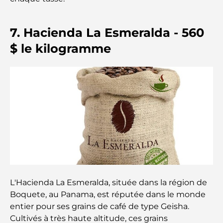
Les montres Rolex les plus chères jamais vendues
7. Hacienda La Esmeralda - 560
$ le kilogramme
Crèches à Dubai Hills : Guide pour les parents
A Brief Guide to Buying Property in Dubai (2025-
26)
Les meilleurs cafés du centre-ville de Dubaï : le
guide complet des amateurs de café
Les Mercedes les plus chères jamais créées
L'Hacienda La Esmeralda, située dans la région de
Déménager à Dubaï depuis l'Australie : Guide
Boquete, au Panama, est réputée dans le monde
complet du déménagement
entier pour ses grains de café de type Geisha.
Cultivés à très haute altitude, ces grains