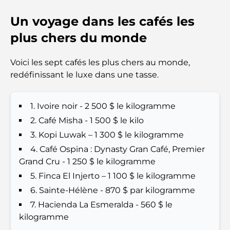
Un voyage dans les cafés les
Top 7 Busiest Airports in the World: Hub of Global
Travel
plus chers du monde
Abu Dhabi vs Dubai: A Practical Comparison for
Voici les sept cafés les plus chers au monde,
Investors and Residents
redéfinissant le luxe dans une tasse.
Best Schools in Downtown Dubai: A Guide for
Families
1. Ivoire noir - 2 500 $ le kilogramme
2. Café Misha - 1 500 $ le kilo
Que faire à Dubaï en été : le guide ultime pour
3. Kopi Luwak – 1 300 $ le kilogramme
profiter de la chaleur
4. Café Ospina : Dynasty Gran Café, Premier
Grand Cru - 1 250 $ le kilogramme
Cadeaux de luxe pour hommes : des idées de
5. Finca El Injerto – 1 100 $ le kilogramme
présents attentionnés et intemporels
6. Sainte-Hélène - 870 $ par kilogramme
7. Hacienda La Esmeralda - 560 $ le
Écoles à proximité de Palm Jumeirah : un guide
complet pour les familles
kilogramme