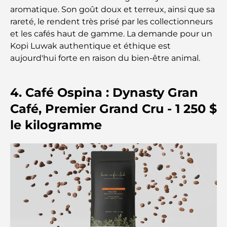
guide ultime
aromatique. Son goût doux et terreux, ainsi que sa
rareté, le rendent très prisé par les collectionneurs
Plan directeur de Tilal Al Ghaf : une nouvelle
et les cafés haut de gamme. La demande pour un
norme pour la vie intégrée à Dubaï
Kopi Luwak authentique et éthique est
aujourd'hui forte en raison du bien-être animal.
Maisons conformes au Vastu : Guide pratique pour
créer équilibre et harmonie
4. Café Ospina : Dynasty Gran
Les meilleures entreprises d'aménagement
Café, Premier Grand Cru - 1 250 $
paysager à Dubaï : Transformer vos espaces
le kilogramme
extérieurs
Les meilleures entreprises de déménagement à
Dubaï : un guide complet
Palm Jebel Ali contre Palm Jumeirah : une
comparaison claire pour les acheteurs immobiliers
avisés