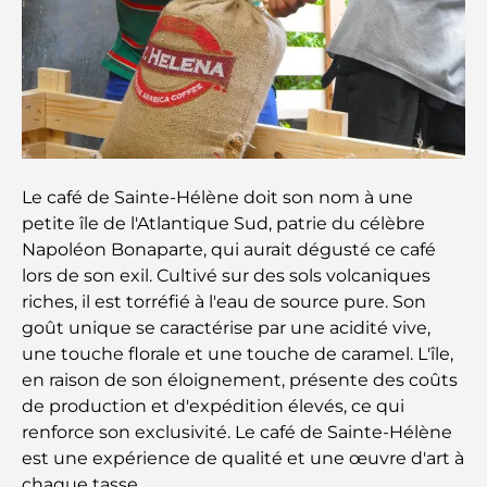
Family Beach Club Dubai : Là où divertissement et
détente se rencontrent
Les meilleures écoles IB à Dubaï : un guide
complet pour les parents
Le café de Sainte-Hélène doit son nom à une
Plan directeur de Dubai Hills : une vision pour la
vie communautaire moderne
petite île de l'Atlantique Sud, patrie du célèbre
Napoléon Bonaparte, qui aurait dégusté ce café
lors de son exil. Cultivé sur des sols volcaniques
Restaurant de l'Opéra de Dubaï : Quand la
gastronomie rencontre la culture
riches, il est torréfié à l'eau de source pure. Son
goût unique se caractérise par une acidité vive,
une touche florale et une touche de caramel. L'île,
Les marques de costumes les plus chères qui
définissent le luxe sur mesure
en raison de son éloignement, présente des coûts
de production et d'expédition élevés, ce qui
renforce son exclusivité. Le café de Sainte-Hélène
Restaurants de J1 Beach : la nouvelle destination
gastronomique de luxe à Dubaï
est une expérience de qualité et une œuvre d'art à
chaque tasse.