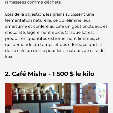
ramassées comme déchets.
Le guide ultime des restaurants gastronomiques
de Palm Jumeirah
Lors de la digestion, les grains subissent une
fermentation naturelle, ce qui élimine leur
Découvrez les meilleurs petits-déjeuners de
amertume et confère au café un goût onctueux et
Business Bay, à Dubaï.
chocolaté, légèrement épicé. Chaque lot est
produit en quantités extrêmement limitées, ce
Hôpitaux publics à Dubaï : des soins de santé
qui demande du temps et des efforts, ce qui fait
complets pour tous
de ce café un délice pour les amateurs de café de
luxe.
Lamborghini les plus chères jamais construites : la
liste ultime des collectionneurs
2. Café Misha - 1 500 $ le kilo
L'école GEMS la plus chère de Dubaï : un guide
complet pour les parents
Les meilleures écoles près de Damac Hills 2 : un
guide pour les familles