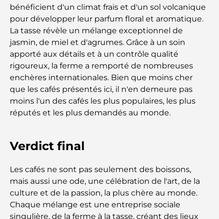
Safari de luxe d'une nuit dans le désert de Dubaï :
bénéficient d'un climat frais et d'un sol volcanique
une escapade haut de gamme
pour développer leur parfum floral et aromatique.
La tasse révèle un mélange exceptionnel de
Les voitures les plus chères de Tesla : l'innovation
jasmin, de miel et d'agrumes. Grâce à un soin
au service de la performance
apporté aux détails et à un contrôle qualité
rigoureux, la ferme a remporté de nombreuses
Restaurants Al Wasl : les restaurants les plus
enchères internationales. Bien que moins cher
célèbres de Dubaï
que les cafés présentés ici, il n'en demeure pas
moins l'un des cafés les plus populaires, les plus
réputés et les plus demandés au monde.
Les 10 pays les plus riches du monde
Verdict final
Activités à faire avec des enfants à Dubaï : un
guide complet pour les familles
Les cafés ne sont pas seulement des boissons,
Les meilleurs complexes hôteliers balnéaires de
mais aussi une ode, une célébration de l'art, de la
Dubaï pour une escapade de luxe
culture et de la passion, la plus chère au monde.
Chaque mélange est une entreprise sociale
Lieux romantiques à Dubaï pour des moments
singulière, de la ferme à la tasse, créant des lieux