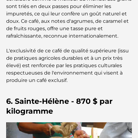
le shopping et les loisirs
sont triés en deux passes pour éliminer les
impuretés, ce qui leur confère un goût naturel et
Que faire au DIFC : explorez le quartier le plus
doux. Ce café, aux notes d'agrumes, de caramel et
dynamique de Dubaï
de fruits rouges, offre une tasse pure et
rafraîchissante, reconnue internationalement.
Cartes de crédit aux Émirats arabes unis : un guide
complet pour dépenser intelligemment
L'exclusivité de ce café de qualité supérieure (issu
de pratiques agricoles durables et à un prix très
Hôpital du DIFC : des soins médicaux de classe
élevé) est renforcée par les pratiques culturales
mondiale à Dubaï
respectueuses de l'environnement qui visent à
produire un café exclusif.
Rarest Car in the World: Automotive Legends
Beyond Price
6. Sainte-Hélène - 870 $ par
Salles de sport au DIFC : quand le fitness
kilogramme
rencontre le style de vie professionnel
Plateformes de trading aux Émirats arabes unis :
un guide pour les investisseurs modernes