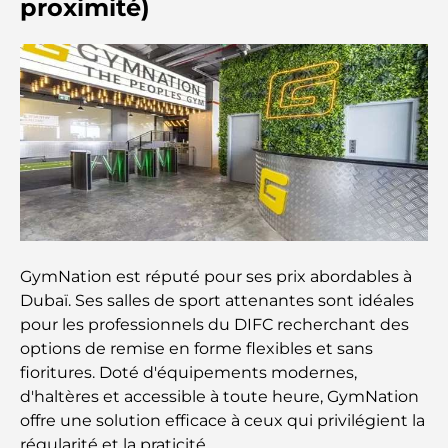
proximité)
complet pour dépenser intelligemment
Hôpital du DIFC : des soins médicaux de classe
mondiale à Dubaï
Rarest Car in the World: Automotive Legends
Beyond Price
Salles de sport au DIFC : quand le fitness
rencontre le style de vie professionnel
GymNation est réputé pour ses prix abordables à
Plateformes de trading aux Émirats arabes unis :
Dubaï. Ses salles de sport attenantes sont idéales
un guide pour les investisseurs modernes
pour les professionnels du DIFC recherchant des
options de remise en forme flexibles et sans
Family Beach Club Dubai : Là où divertissement et
fioritures. Doté d'équipements modernes,
détente se rencontrent
d'haltères et accessible à toute heure, GymNation
offre une solution efficace à ceux qui privilégient la
Les meilleures écoles IB à Dubaï : un guide
régularité et la praticité.