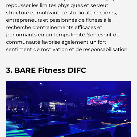
repousser les limites physiques et se veut
Découverte des restaurants de Jumeirah Golf
structuré et motivant. Le studio attire cadres,
Estates : un guide culinaire
entrepreneurs et passionnés de fitness à la
recherche d'entraînements efficaces et
Dubai Horse Racing: Where Tradition Meets
performants en un temps limité. Son esprit de
Global Competition
communauté favorise également un fort
sentiment de motivation et de responsabilisation.
Cafés à Palm Jumeirah : Guide des meilleurs cafés
et lieux de vie de l’île
3. BARE Fitness DIFC
Les meilleurs petits-déjeuners de Dubaï : Ma
sélection pour 2026
Comment obtenir un prêt immobilier à Dubaï : le
guide ultime
Plan directeur de Tilal Al Ghaf : une nouvelle
norme pour la vie intégrée à Dubaï