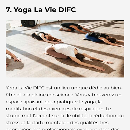
Restaurants Al Wasl : les restaurants les plus
7. Yoga La Vie DIFC
célèbres de Dubaï
Les 10 pays les plus riches du monde
Activités à faire avec des enfants à Dubaï : un
guide complet pour les familles
Les meilleurs complexes hôteliers balnéaires de
Dubaï pour une escapade de luxe
Yoga La Vie DIFC est un lieu unique dédié au bien-
Lieux romantiques à Dubaï pour des moments
être et à la pleine conscience. Vous y trouverez un
inoubliables
espace apaisant pour pratiquer le yoga, la
méditation et des exercices de respiration. Le
Les meilleures options de séjour à Dubaï : Hôtels
studio met l'accent sur la flexibilité, la réduction du
et complexes hôteliers de premier plan
stress et la clarté mentale – des qualités très
appréciées des professionnels évoluant dans des