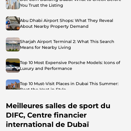
You Trust the Listing
Abu Dhabi Airport Shops: What They Reveal
About Nearby Property Demand
Sharjah Airport Terminal 2: What This Search
Means for Nearby Living
Top 10 Most Expensive Porsche Models: Icons of
Luxury and Performance
Top 10 Must-Visit Places in Dubai This Summer:
Beat the Heat in Style
Meilleures salles de sport du
Top 7 Busiest Airports in the World: Hub of Global
Travel
DIFC, Centre financier
international de Dubaï
Abu Dhabi vs Dubai: A Practical Comparison for