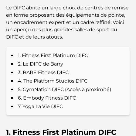
Investors and Residents
Le DIFC abrite un large choix de centres de remise
en forme proposant des équipements de pointe,
Best Schools in Downtown Dubai: A Guide for
un encadrement expert et un cadre raffiné. Voici
Families
un aperçu des plus grandes salles de sport du
DIFC et de leurs atouts.
Que faire à Dubaï en été : le guide ultime pour
profiter de la chaleur
1. Fitness First Platinum DIFC
Cadeaux de luxe pour hommes : des idées de
2. Le DIFC de Barry
présents attentionnés et intemporels
3. BARE Fitness DIFC
4. The Platform Studios DIFC
Écoles à proximité de Palm Jumeirah : un guide
complet pour les familles
5. GymNation DIFC (Accès à proximité)
6. Embody Fitness DIFC
Les meilleurs hôtels de Business Bay, à Dubaï :
7. Yoga La Vie DIFC
votre guide ultime
Les meilleurs cafés avec vue à Dubaï : un parfait
1. Fitness First Platinum DIFC
mélange de saveurs et de paysages