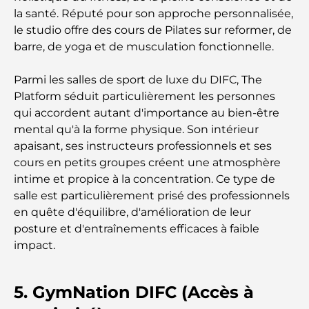
Le pays le plus cher du monde : un classement
la santé. Réputé pour son approche personnalisée,
mondial des coûts
le studio offre des cours de Pilates sur reformer, de
barre, de yoga et de musculation fonctionnelle.
Les meilleurs restaurants de steak à Dubaï : un
guide pour les amateurs de viande
Parmi les salles de sport de luxe du DIFC, The
Platform séduit particulièrement les personnes
A Brief Guide to Buying Property in Dubai (2025-
qui accordent autant d'importance au bien-être
26)
mental qu'à la forme physique. Son intérieur
apaisant, ses instructeurs professionnels et ses
Guide des salles de sport de Damac Hills : Les
meilleures options de remise en forme à Damac
cours en petits groupes créent une atmosphère
Hills et aux alentours
intime et propice à la concentration. Ce type de
salle est particulièrement prisé des professionnels
Les meilleurs centres commerciaux de Dubaï pour
en quête d'équilibre, d'amélioration de leur
le shopping et les loisirs
posture et d'entraînements efficaces à faible
impact.
Que faire au DIFC : explorez le quartier le plus
dynamique de Dubaï
5. GymNation DIFC (Accès à
Cartes de crédit aux Émirats arabes unis : un guide