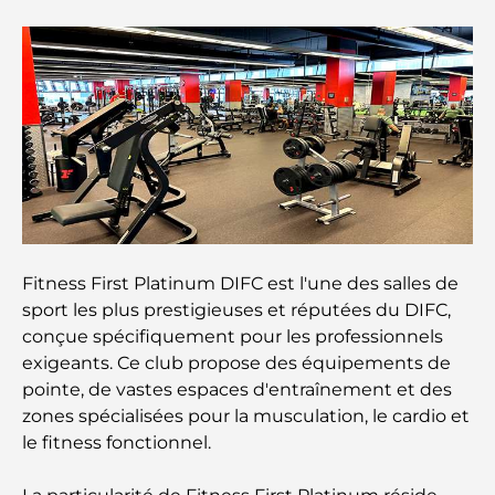
Restaurants avec vue sur le Burj Al Arab :
Expériences gastronomiques exceptionnelles à
Dubaï
Clubs de plage de Palm Jumeirah : Guide complet
2026
Restaurants italiens du centre-ville de Dubaï : un
avant-goût d'Italie au cœur de la ville
Fitness First Platinum DIFC est l'une des salles de
Les 7 meilleures salles de sport de Dubai Hills : le
sport les plus prestigieuses et réputées du DIFC,
summum du fitness
conçue spécifiquement pour les professionnels
exigeants. Ce club propose des équipements de
Le guide ultime des restaurants gastronomiques
pointe, de vastes espaces d'entraînement et des
de Palm Jumeirah
zones spécialisées pour la musculation, le cardio et
le fitness fonctionnel.
Découvrez les meilleurs petits-déjeuners de
Business Bay, à Dubaï.