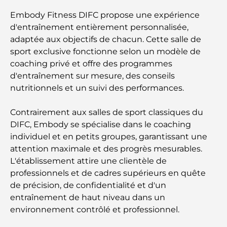
Embody Fitness DIFC propose une expérience
A Brief Guide to Buying Property in Dubai (2025-
d'entraînement entièrement personnalisée,
26)
adaptée aux objectifs de chacun. Cette salle de
sport exclusive fonctionne selon un modèle de
Les meilleurs cafés du centre-ville de Dubaï : le
coaching privé et offre des programmes
guide complet des amateurs de café
d'entraînement sur mesure, des conseils
nutritionnels et un suivi des performances.
Les Mercedes les plus chères jamais créées
Contrairement aux salles de sport classiques du
DIFC, Embody se spécialise dans le coaching
Déménager à Dubaï depuis l'Australie : Guide
individuel et en petits groupes, garantissant une
complet du déménagement
attention maximale et des progrès mesurables.
L'établissement attire une clientèle de
Safari de luxe d'une nuit dans le désert de Dubaï :
professionnels et de cadres supérieurs en quête
une escapade haut de gamme
de précision, de confidentialité et d'un
entraînement de haut niveau dans un
Les voitures les plus chères de Tesla : l'innovation
environnement contrôlé et professionnel.
au service de la performance