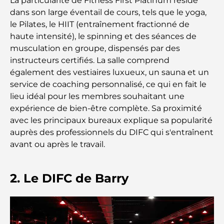
La particularité de Fitness First Platinum réside
dans son large éventail de cours, tels que le yoga,
Hôpitaux publics à Dubaï : des soins de santé
le Pilates, le HIIT (entraînement fractionné de
complets pour tous
haute intensité), le spinning et des séances de
musculation en groupe, dispensés par des
Lamborghini les plus chères jamais construites : la
instructeurs certifiés. La salle comprend
liste ultime des collectionneurs
également des vestiaires luxueux, un sauna et un
service de coaching personnalisé, ce qui en fait le
L'école GEMS la plus chère de Dubaï : un guide
lieu idéal pour les membres souhaitant une
complet pour les parents
expérience de bien-être complète. Sa proximité
avec les principaux bureaux explique sa popularité
Les meilleures écoles près de Damac Hills 2 : un
auprès des professionnels du DIFC qui s'entraînent
guide pour les familles
avant ou après le travail.
Les meilleurs restaurants indiens de Dubaï : un
voyage culinaire
2. Le DIFC de Barry
Découvrez la promenade de Palm Jumeirah : une
balade placée sous le signe du luxe et des
panoramas.