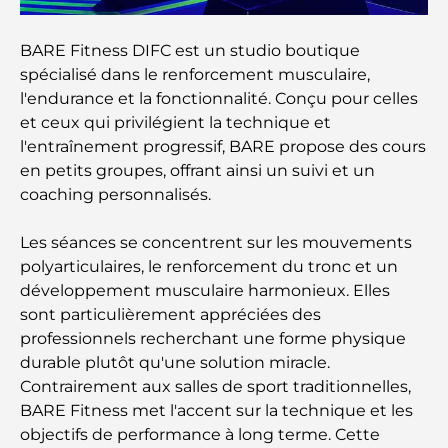
Maisons conformes au Vastu : Guide pratique pour
créer équilibre et harmonie
BARE Fitness DIFC est un studio boutique
spécialisé dans le renforcement musculaire,
Les meilleures entreprises d'aménagement
paysager à Dubaï : Transformer vos espaces
l'endurance et la fonctionnalité. Conçu pour celles
extérieurs
et ceux qui privilégient la technique et
l'entraînement progressif, BARE propose des cours
Les meilleures entreprises de déménagement à
en petits groupes, offrant ainsi un suivi et un
Dubaï : un guide complet
coaching personnalisés.
Palm Jebel Ali contre Palm Jumeirah : une
Les séances se concentrent sur les mouvements
comparaison claire pour les acheteurs immobiliers
polyarticulaires, le renforcement du tronc et un
avisés
développement musculaire harmonieux. Elles
sont particulièrement appréciées des
Découvrez Moon Island Dubai : votre guide ultime
professionnels recherchant une forme physique
durable plutôt qu'une solution miracle.
Contrairement aux salles de sport traditionnelles,
À la découverte des sites historiques de Dubaï : un
BARE Fitness met l'accent sur la technique et les
voyage à travers le temps
objectifs de performance à long terme. Cette