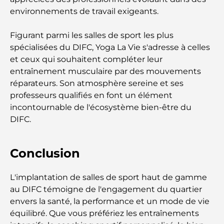
Meilleurs restaurants pour un déjeuner d'affaires
environnements de travail exigeants.
au DIFC
Figurant parmi les salles de sport les plus
Les marques de vêtements les plus chères au
spécialisées du DIFC, Yoga La Vie s'adresse à celles
monde
et ceux qui souhaitent compléter leur
entraînement musculaire par des mouvements
Architecture ottomane : un riche héritage d'art,
réparateurs. Son atmosphère sereine et ses
de culture et d'empire
professeurs qualifiés en font un élément
incontournable de l'écosystème bien-être du
Comment choisir un conseiller financier à Dubaï ?
DIFC.
Les jets privés les plus chers : immersion dans
Conclusion
l'univers du luxe aéronautique des milliardaires
L'implantation de salles de sport haut de gamme
Les bagues de fiançailles les plus chères du
au DIFC témoigne de l'engagement du quartier
monde
envers la santé, la performance et un mode de vie
équilibré. Que vous préfériez les entraînements
Écoles indiennes à Dubaï : Le guide ultime pour