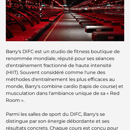
Meilleurs quartiers où vivre en famille à Dubaï :
découvrez les meilleures options
Hôtels 5 étoiles à Dubaï : un luxe inégalé pour
chaque voyageur
Que faire dans le centre-ville de Dubaï : votre
Barry's DIFC est un studio de fitness boutique de
guide ultime
renommée mondiale, réputé pour ses séances
d'entraînement fractionné de haute intensité
Les meilleurs iftars à Dubaï : 7 adresses
(HIIT). Souvent considéré comme l'une des
incontournables pour un repas de Ramadan
méthodes d'entraînement les plus efficaces au
mémorable
monde, Barry's combine cardio (tapis de course) et
musculation dans l'ambiance unique de sa « Red
Cafés à Business Bay : l’alliance parfaite du café et
Room ».
de la convivialité
Parmi les salles de sport du DIFC, Barry's se
Restaurants étoilés Michelin à Dubaï : un circuit
distingue par son énergie débordante et ses
gastronomique inoubliable
résultats concrets. Chaque cours est conçu pour