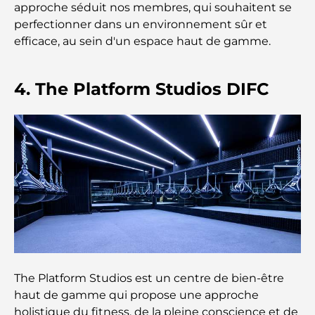
approche séduit nos membres, qui souhaitent se
Les 7 meilleurs restaurants de Dubai Creek
perfectionner dans un environnement sûr et
Harbour où dîner
efficace, au sein d'un espace haut de gamme.
Les meilleures écoles de Dubai Marina : un guide
adapté aux familles
4. The Platform Studios DIFC
Restaurants à Dubai Hills : Les meilleures adresses
gourmandes d’un quartier en pleine expansion
Les meilleurs parcours de golf de championnat à
Dubaï
Résidences en bord de mer à Dubaï : le luxe au
bord de la mer
Les meilleures banques de Dubaï pour les
The Platform Studios est un centre de bien-être
expatriés : un guide bancaire complet
haut de gamme qui propose une approche
holistique du fitness, de la pleine conscience et de