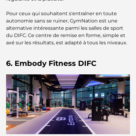
complet pour les parents
Pour ceux qui souhaitent s'entraîner en toute
Plan directeur de Dubai Hills : une vision pour la
autonomie sans se ruiner, GymNation est une
vie communautaire moderne
alternative intéressante parmi les salles de sport
du DIFC. Ce centre de remise en forme, simple et
Restaurant de l'Opéra de Dubaï : Quand la
axé sur les résultats, est adapté à tous les niveaux.
gastronomie rencontre la culture
Les marques de costumes les plus chères qui
6. Embody Fitness DIFC
définissent le luxe sur mesure
Restaurants de J1 Beach : la nouvelle destination
gastronomique de luxe à Dubaï
Les montres Rolex les plus chères jamais vendues
Crèches à Dubai Hills : Guide pour les parents