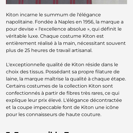
découvrez les meilleures options
Kiton incarne le summum de l'élégance
Hôtels 5 étoiles à Dubaï : un luxe inégalé pour
napolitaine. Fondée à Naples en 1956, la marque a
chaque voyageur
pour devise « l'excellence absolue », qui définit le
véritable luxe. Chaque costume Kiton est
Que faire dans le centre-ville de Dubaï : votre
entièrement réalisé à la main, nécessitant souvent
guide ultime
plus de 25 heures de travail artisanal.
Les meilleurs iftars à Dubaï : 7 adresses
incontournables pour un repas de Ramadan
L'exceptionnelle qualité de Kiton réside dans le
mémorable
choix des tissus. Possédant sa propre filature de
laine, la marque maîtrise la qualité à chaque étape.
Cafés à Business Bay : l’alliance parfaite du café et
Certains costumes de la collection Kiton sont
de la convivialité
confectionnés à partir de fibres très rares, ce qui
explique leur prix élevé. L'élégance décontractée
Restaurants étoilés Michelin à Dubaï : un circuit
et la coupe impeccable font de Kiton une icône
gastronomique inoubliable
pour les connaisseurs de haute couture.
Découverte des restaurants de Jumeirah Golf
Estates : un guide culinaire