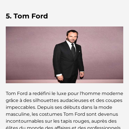
Les meilleurs restaurants de steak à Dubaï : un
guide pour les amateurs de viande
5. Tom Ford
A Brief Guide to Buying Property in Dubai (2025-
26)
Guide des salles de sport de Damac Hills : Les
meilleures options de remise en forme à Damac
Hills et aux alentours
Les meilleurs centres commerciaux de Dubaï pour
le shopping et les loisirs
Tom Ford a redéfini le luxe pour l'homme moderne
Que faire au DIFC : explorez le quartier le plus
dynamique de Dubaï
grâce à des silhouettes audacieuses et des coupes
impeccables. Depuis ses débuts dans la mode
masculine, les costumes Tom Ford sont devenus
Cartes de crédit aux Émirats arabes unis : un guide
complet pour dépenser intelligemment
incontournables sur les tapis rouges, auprès des
élites du monde des affaires et des professionnels