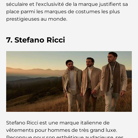
26)
séculaire et l'exclusivité de la marque justifient sa
place parmi les marques de costumes les plus
prestigieuses au monde.
Les meilleurs cafés du centre-ville de Dubaï : le
guide complet des amateurs de café
7. Stefano Ricci
Les Mercedes les plus chères jamais créées
Déménager à Dubaï depuis l'Australie : Guide
complet du déménagement
Safari de luxe d'une nuit dans le désert de Dubaï :
une escapade haut de gamme
Les voitures les plus chères de Tesla : l'innovation
au service de la performance
Stefano Ricci est une marque italienne de
Restaurants Al Wasl : les restaurants les plus
vêtements pour hommes de très grand luxe.
célèbres de Dubaï
Reconnue pour son esthétique audacieuse, ses