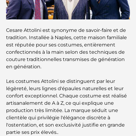
Les meilleures écoles de Dubai Marina : un guide
adapté aux familles
Cesare Attolini est synonyme de savoir-faire et de
Restaurants à Dubai Hills : Les meilleures adresses
tradition. Installée à Naples, cette maison familiale
gourmandes d’un quartier en pleine expansion
est réputée pour ses costumes, entièrement
confectionnés à la main selon des techniques de
Les meilleurs parcours de golf de championnat à
couture traditionnelles transmises de génération
Dubaï
en génération.
Résidences en bord de mer à Dubaï : le luxe au
Les costumes Attolini se distinguent par leur
bord de la mer
légèreté, leurs lignes d'épaules naturelles et leur
confort exceptionnel. Chaque costume est réalisé
Les meilleures banques de Dubaï pour les
artisanalement de A à Z, ce qui explique une
expatriés : un guide bancaire complet
production très limitée. La marque séduit une
clientèle qui privilégie l'élégance discrète à
Le pays le plus cher du monde : un classement
l'ostentation, et son exclusivité justifie en grande
mondial des coûts
partie ses prix élevés..