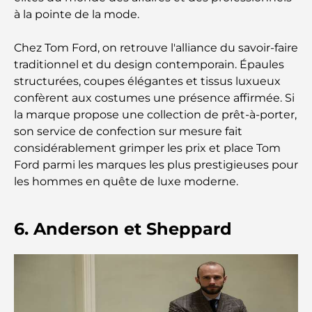
à la pointe de la mode.
Hôpital du DIFC : des soins médicaux de classe
mondiale à Dubaï
Chez Tom Ford, on retrouve l'alliance du savoir-faire
traditionnel et du design contemporain. Épaules
Rarest Car in the World: Automotive Legends
Beyond Price
structurées, coupes élégantes et tissus luxueux
confèrent aux costumes une présence affirmée. Si
la marque propose une collection de prêt-à-porter,
Salles de sport au DIFC : quand le fitness
rencontre le style de vie professionnel
son service de confection sur mesure fait
considérablement grimper les prix et place Tom
Ford parmi les marques les plus prestigieuses pour
Plateformes de trading aux Émirats arabes unis :
un guide pour les investisseurs modernes
les hommes en quête de luxe moderne.
Family Beach Club Dubai : Là où divertissement et
6. Anderson et Sheppard
détente se rencontrent
Les meilleures écoles IB à Dubaï : un guide
complet pour les parents