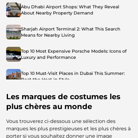
Abu Dhabi Airport Shops: What They Reveal
About Nearby Property Demand
Sharjah Airport Terminal 2: What This Search
Means for Nearby Living
Top 10 Most Expensive Porsche Models: Icons of
Luxury and Performance
Top 10 Must-Visit Places in Dubai This Summer:
Beat the Heat in Style
Les marques de costumes les
Top 7 Busiest Airports in the World: Hub of Global
Travel
plus chères au monde
Abu Dhabi vs Dubai: A Practical Comparison for
Vous trouverez ci-dessous une sélection des
Investors and Residents
marques les plus prestigieuses et les plus chères à
porter si vous souhaitez donner une image