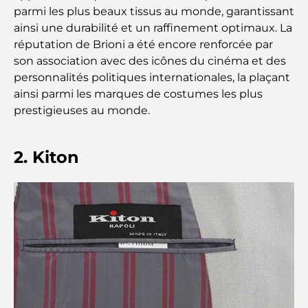
complets pour tous
parmi les plus beaux tissus au monde, garantissant
ainsi une durabilité et un raffinement optimaux. La
Lamborghini les plus chères jamais construites : la
réputation de Brioni a été encore renforcée par
liste ultime des collectionneurs
son association avec des icônes du cinéma et des
personnalités politiques internationales, la plaçant
L'école GEMS la plus chère de Dubaï : un guide
ainsi parmi les marques de costumes les plus
complet pour les parents
prestigieuses au monde.
Les meilleures écoles près de Damac Hills 2 : un
guide pour les familles
2. Kiton
Les meilleurs restaurants indiens de Dubaï : un
voyage culinaire
Découvrez la promenade de Palm Jumeirah : une
balade placée sous le signe du luxe et des
panoramas.
Meilleurs quartiers où vivre en famille à Dubaï :