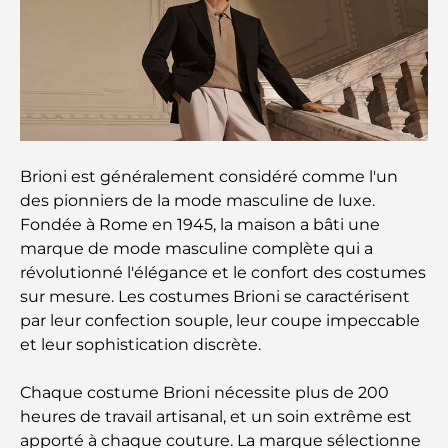
Expériences gastronomiques exceptionnelles à
Dubaï
Clubs de plage de Palm Jumeirah : Guide complet
2026
Restaurants italiens du centre-ville de Dubaï : un
avant-goût d'Italie au cœur de la ville
Brioni est généralement considéré comme l'un
des pionniers de la mode masculine de luxe.
Les 7 meilleures salles de sport de Dubai Hills : le
Fondée à Rome en 1945, la maison a bâti une
summum du fitness
marque de mode masculine complète qui a
révolutionné l'élégance et le confort des costumes
Le guide ultime des restaurants gastronomiques
sur mesure. Les costumes Brioni se caractérisent
de Palm Jumeirah
par leur confection souple, leur coupe impeccable
et leur sophistication discrète.
Découvrez les meilleurs petits-déjeuners de
Business Bay, à Dubaï.
Chaque costume Brioni nécessite plus de 200
heures de travail artisanal, et un soin extrême est
Hôpitaux publics à Dubaï : des soins de santé
apporté à chaque couture. La marque sélectionne