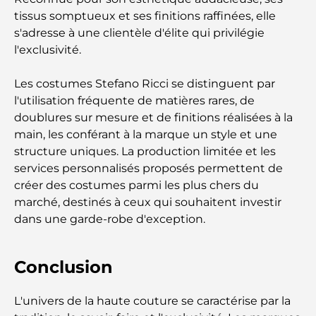
tissus somptueux et ses finitions raffinées, elle
s'adresse à une clientèle d'élite qui privilégie
Les 10 pays les plus riches du monde
l'exclusivité.
Activités à faire avec des enfants à Dubaï : un
Les costumes Stefano Ricci se distinguent par
guide complet pour les familles
l'utilisation fréquente de matières rares, de
doublures sur mesure et de finitions réalisées à la
Les meilleurs complexes hôteliers balnéaires de
main, les conférant à la marque un style et une
Dubaï pour une escapade de luxe
structure uniques. La production limitée et les
services personnalisés proposés permettent de
Lieux romantiques à Dubaï pour des moments
créer des costumes parmi les plus chers du
inoubliables
marché, destinés à ceux qui souhaitent investir
dans une garde-robe d'exception.
Les meilleures options de séjour à Dubaï : Hôtels
et complexes hôteliers de premier plan
Conclusion
Meilleurs restaurants pour un déjeuner d'affaires
au DIFC
L'univers de la haute couture se caractérise par la