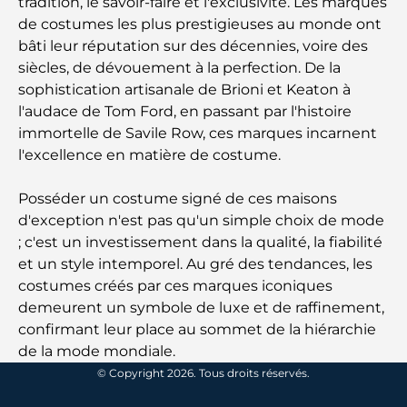
tradition, le savoir-faire et l'exclusivité. Les marques
de costumes les plus prestigieuses au monde ont
Les marques de vêtements les plus chères au
monde
bâti leur réputation sur des décennies, voire des
siècles, de dévouement à la perfection. De la
sophistication artisanale de Brioni et Keaton à
Architecture ottomane : un riche héritage d'art,
de culture et d'empire
l'audace de Tom Ford, en passant par l'histoire
immortelle de Savile Row, ces marques incarnent
l'excellence en matière de costume.
Comment choisir un conseiller financier à Dubaï ?
Posséder un costume signé de ces maisons
d'exception n'est pas qu'un simple choix de mode
Les jets privés les plus chers : immersion dans
l'univers du luxe aéronautique des milliardaires
; c'est un investissement dans la qualité, la fiabilité
et un style intemporel. Au gré des tendances, les
costumes créés par ces marques iconiques
Les bagues de fiançailles les plus chères du
monde
demeurent un symbole de luxe et de raffinement,
confirmant leur place au sommet de la hiérarchie
de la mode mondiale.
Écoles indiennes à Dubaï : Le guide ultime pour
les parents
© Copyright 2026. Tous droits réservés.