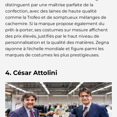
distinguent par une maîtrise parfaite de la
Les meilleures entreprises d'aménagement
confection, avec des laines de haute qualité
paysager à Dubaï : Transformer vos espaces
comme la Trofeo et de somptueux mélanges de
extérieurs
cachemire. Si la marque propose également du
prêt-à-porter, ses costumes sur mesure affichent
Les meilleures entreprises de déménagement à
Dubaï : un guide complet
des prix élevés, justifiés par le haut niveau de
personnalisation et la qualité des matières. Zegna
Palm Jebel Ali contre Palm Jumeirah : une
rayonne à l'échelle mondiale et figure parmi les
comparaison claire pour les acheteurs immobiliers
marques de costumes les plus prestigieuses.
avisés
4. César Attolini
Découvrez Moon Island Dubai : votre guide ultime
À la découverte des sites historiques de Dubaï : un
voyage à travers le temps
Les 7 meilleurs restaurants de Dubai Creek
Harbour où dîner