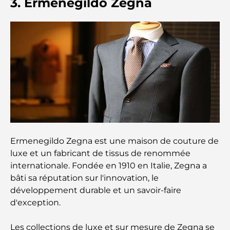
3. Ermenegildo Zegna
Dubai Horse Racing: Where Tradition Meets
Global Competition
Cafés à Palm Jumeirah : Guide des meilleurs cafés
et lieux de vie de l’île
Les meilleurs petits-déjeuners de Dubaï : Ma
sélection pour 2026
Comment obtenir un prêt immobilier à Dubaï : le
Ermenegildo Zegna est une maison de couture de
guide ultime
luxe et un fabricant de tissus de renommée
internationale. Fondée en 1910 en Italie, Zegna a
Plan directeur de Tilal Al Ghaf : une nouvelle
bâti sa réputation sur l'innovation, le
norme pour la vie intégrée à Dubaï
développement durable et un savoir-faire
d'exception.
Maisons conformes au Vastu : Guide pratique pour
créer équilibre et harmonie
Les collections de luxe et sur mesure de Zegna se