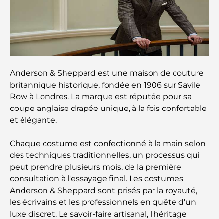
Plan directeur de Dubai Hills : une vision pour la
vie communautaire moderne
Restaurant de l'Opéra de Dubaï : Quand la
gastronomie rencontre la culture
Anderson & Sheppard est une maison de couture
Les marques de costumes les plus chères qui
définissent le luxe sur mesure
britannique historique, fondée en 1906 sur Savile
Row à Londres. La marque est réputée pour sa
coupe anglaise drapée unique, à la fois confortable
Restaurants de J1 Beach : la nouvelle destination
gastronomique de luxe à Dubaï
et élégante.
Chaque costume est confectionné à la main selon
Les montres Rolex les plus chères jamais vendues
des techniques traditionnelles, un processus qui
peut prendre plusieurs mois, de la première
consultation à l'essayage final. Les costumes
Crèches à Dubai Hills : Guide pour les parents
Anderson & Sheppard sont prisés par la royauté,
les écrivains et les professionnels en quête d'un
luxe discret. Le savoir-faire artisanal, l'héritage
A Brief Guide to Buying Property in Dubai (2025-