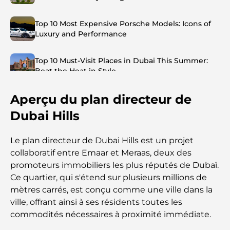
Top 10 Most Expensive Porsche Models: Icons of
Luxury and Performance
Top 10 Must-Visit Places in Dubai This Summer:
Beat the Heat in Style
Aperçu du plan directeur de
Top 7 Busiest Airports in the World: Hub of Global
Travel
Dubai Hills
Abu Dhabi vs Dubai: A Practical Comparison for
Le plan directeur de Dubai Hills est un projet
Investors and Residents
collaboratif entre Emaar et Meraas, deux des
promoteurs immobiliers les plus réputés de Dubaï.
Best Schools in Downtown Dubai: A Guide for
Ce quartier, qui s'étend sur plusieurs millions de
Families
mètres carrés, est conçu comme une ville dans la
ville, offrant ainsi à ses résidents toutes les
Que faire à Dubaï en été : le guide ultime pour
commodités nécessaires à proximité immédiate.
profiter de la chaleur