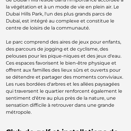
gourmandes d’un quartier en pleine expansion
la végétation et à un mode de vie en plein air. Le
Dubai Hills Park, l'un des plus grands parcs de
Les meilleurs parcours de golf de championnat à
Dubaï, est intégré au complexe et constitue le
Dubaï
centre de loisirs de la communauté.
Résidences en bord de mer à Dubaï : le luxe au
Le parc comprend des aires de jeux pour enfants,
bord de la mer
des parcours de jogging et de cyclisme, des
pelouses pour les pique-niques et des jeux d'eau.
Les meilleures banques de Dubaï pour les
Ces espaces favorisent le bien-être physique et
expatriés : un guide bancaire complet
offrent aux familles des lieux sûrs et ouverts pour
se détendre et partager des moments conviviaux.
Le pays le plus cher du monde : un classement
Les rues bordées d'arbres et les allées paysagées
mondial des coûts
qui traversent le quartier renforcent également le
sentiment d'être au plus près de la nature, une
Les meilleurs restaurants de steak à Dubaï : un
sensation difficile à retrouver dans une grande
guide pour les amateurs de viande
métropole.
A Brief Guide to Buying Property in Dubai (2025-
26)