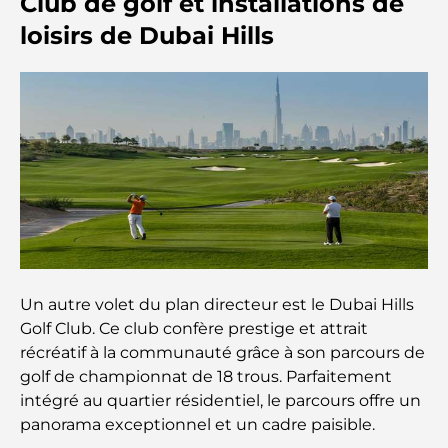
Club de golf et installations de
loisirs de Dubai Hills
Guide des salles de sport de Damac Hills : Les
meilleures options de remise en forme à Damac
Hills et aux alentours
Les meilleurs centres commerciaux de Dubaï pour
le shopping et les loisirs
Que faire au DIFC : explorez le quartier le plus
dynamique de Dubaï
Cartes de crédit aux Émirats arabes unis : un guide
complet pour dépenser intelligemment
Un autre volet du plan directeur est le Dubai Hills
Golf Club. Ce club confère prestige et attrait
Hôpital du DIFC : des soins médicaux de classe
récréatif à la communauté grâce à son parcours de
mondiale à Dubaï
golf de championnat de 18 trous. Parfaitement
intégré au quartier résidentiel, le parcours offre un
Rarest Car in the World: Automotive Legends
panorama exceptionnel et un cadre paisible.
Beyond Price