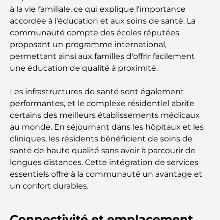
guide complet pour les familles
à la vie familiale, ce qui explique l'importance
accordée à l'éducation et aux soins de santé. La
communauté compte des écoles réputées
Les meilleurs complexes hôteliers balnéaires de
Dubaï pour une escapade de luxe
proposant un programme international,
permettant ainsi aux familles d'offrir facilement
une éducation de qualité à proximité.
Lieux romantiques à Dubaï pour des moments
inoubliables
Les infrastructures de santé sont également
performantes, et le complexe résidentiel abrite
Les meilleures options de séjour à Dubaï : Hôtels
et complexes hôteliers de premier plan
certains des meilleurs établissements médicaux
au monde. En séjournant dans les hôpitaux et les
cliniques, les résidents bénéficient de soins de
Meilleurs restaurants pour un déjeuner d'affaires
au DIFC
santé de haute qualité sans avoir à parcourir de
longues distances. Cette intégration de services
essentiels offre à la communauté un avantage et
Les marques de vêtements les plus chères au
monde
un confort durables.
Architecture ottomane : un riche héritage d'art,
Connectivité et emplacement