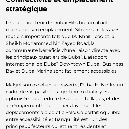
de culture et d'empire
stratégique
Comment choisir un conseiller financier à Dubaï ?
Le plan directeur de Dubai Hills tire un atout
majeur de son emplacement. Située sur des axes
Les jets privés les plus chers : immersion dans
routiers importants tels que l'Al Khail Road et la
l'univers du luxe aéronautique des milliardaires
Sheikh Mohammed bin Zayed Road, la
communauté bénéficie d'une liaison directe avec
Les bagues de fiançailles les plus chères du
les principaux quartiers de Dubaï. L'aéroport
monde
international de Dubaï, Downtown Dubai, Business
Bay et Dubai Marina sont facilement accessibles.
Écoles indiennes à Dubaï : Le guide ultime pour
les parents
Malgré son excellente desserte, Dubai Hills offre un
cadre de vie paisible. La gestion du trafic y est
optimisée pour réduire les embouteillages, et des
Découverte des sites emblématiques d'Abu Dhabi
aménagements piétonniers favorisent les
déplacements à pied et à vélo. Ce parfait équilibre
Écoles à Abou Dhabi : Le guide ultime des
entre accessibilité et tranquillité est l'un des
meilleures écoles de la capitale
principaux facteurs qui attirent résidents et