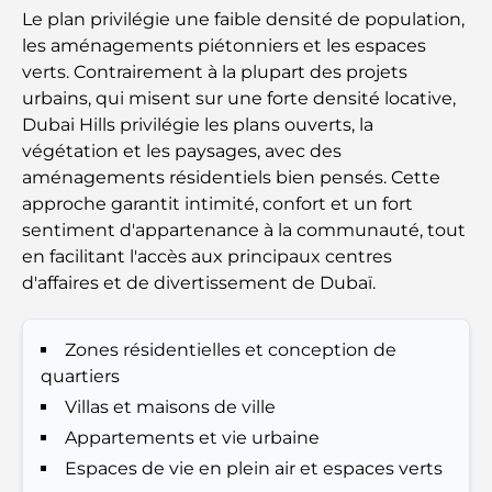
Le plan privilégie une faible densité de population,
Cadeaux de luxe pour hommes : des idées de
les aménagements piétonniers et les espaces
présents attentionnés et intemporels
verts. Contrairement à la plupart des projets
urbains, qui misent sur une forte densité locative,
Écoles à proximité de Palm Jumeirah : un guide
Dubai Hills privilégie les plans ouverts, la
complet pour les familles
végétation et les paysages, avec des
aménagements résidentiels bien pensés. Cette
Les meilleurs hôtels de Business Bay, à Dubaï :
approche garantit intimité, confort et un fort
votre guide ultime
sentiment d'appartenance à la communauté, tout
en facilitant l'accès aux principaux centres
Les meilleurs cafés avec vue à Dubaï : un parfait
d'affaires et de divertissement de Dubaï.
mélange de saveurs et de paysages
Restaurants avec vue sur le Burj Al Arab :
Zones résidentielles et conception de
Expériences gastronomiques exceptionnelles à
quartiers
Dubaï
Villas et maisons de ville
Appartements et vie urbaine
Clubs de plage de Palm Jumeirah : Guide complet
2026
Espaces de vie en plein air et espaces verts