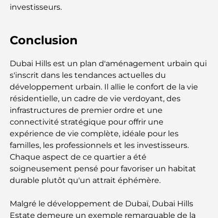
investisseurs.
Restaurants à Abou Dhabi : un tour savoureux de
la capitale
Conclusion
Gyms in Abu Dhabi: Your Guide to the Best
Fitness Spots in the City
Dubai Hills est un plan d'aménagement urbain qui
s'inscrit dans les tendances actuelles du
Centres commerciaux à Abou Dhabi : votre guide
développement urbain. Il allie le confort de la vie
des meilleurs endroits pour faire du shopping en
résidentielle, un cadre de vie verdoyant, des
ville
infrastructures de premier ordre et une
connectivité stratégique pour offrir une
Les plus belles plages d'Abu Dhabi pour une
expérience de vie complète, idéale pour les
journée parfaite
familles, les professionnels et les investisseurs.
Chaque aspect de ce quartier a été
soigneusement pensé pour favoriser un habitat
Les îles incontournables d'Abu Dhabi à découvrir
durable plutôt qu'un attrait éphémère.
Les meilleurs endroits à visiter gratuitement à
Malgré le développement de Dubaï, Dubai Hills
Abou Dhabi
Estate demeure un exemple remarquable de la