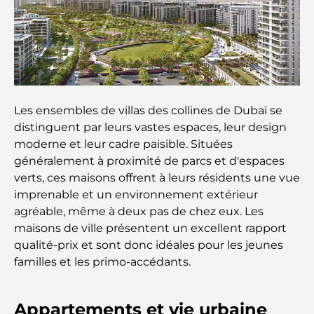
Que faire dans le centre-ville de Dubaï : votre
guide ultime
Les meilleurs iftars à Dubaï : 7 adresses
incontournables pour un repas de Ramadan
mémorable
Les ensembles de villas des collines de Dubaï se
Cafés à Business Bay : l’alliance parfaite du café et
distinguent par leurs vastes espaces, leur design
de la convivialité
moderne et leur cadre paisible. Situées
généralement à proximité de parcs et d'espaces
Restaurants étoilés Michelin à Dubaï : un circuit
verts, ces maisons offrent à leurs résidents une vue
gastronomique inoubliable
imprenable et un environnement extérieur
agréable, même à deux pas de chez eux. Les
Découverte des restaurants de Jumeirah Golf
maisons de ville présentent un excellent rapport
Estates : un guide culinaire
qualité-prix et sont donc idéales pour les jeunes
familles et les primo-accédants.
Dubai Horse Racing: Where Tradition Meets
Global Competition
Appartements et vie urbaine