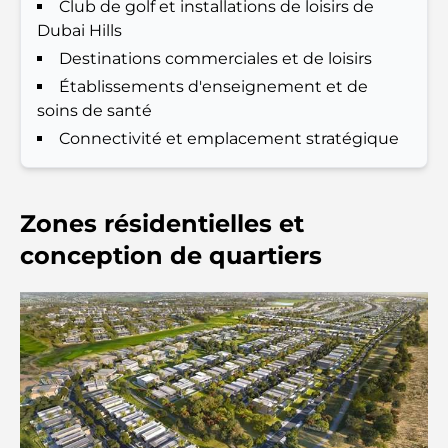
Club de golf et installations de loisirs de
Restaurants italiens du centre-ville de Dubaï : un
Dubai Hills
avant-goût d'Italie au cœur de la ville
Destinations commerciales et de loisirs
Établissements d'enseignement et de
Les 7 meilleures salles de sport de Dubai Hills : le
soins de santé
summum du fitness
Connectivité et emplacement stratégique
Le guide ultime des restaurants gastronomiques
de Palm Jumeirah
Zones résidentielles et
Découvrez les meilleurs petits-déjeuners de
conception de quartiers
Business Bay, à Dubaï.
Hôpitaux publics à Dubaï : des soins de santé
complets pour tous
Lamborghini les plus chères jamais construites : la
liste ultime des collectionneurs