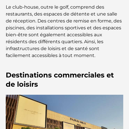
Le club-house, outre le golf, comprend des
Salles de sport au DIFC : quand le fitness
restaurants, des espaces de détente et une salle
rencontre le style de vie professionnel
de réception. Des centres de remise en forme, des
piscines, des installations sportives et des espaces
Plateformes de trading aux Émirats arabes unis :
bien-être sont également accessibles aux
un guide pour les investisseurs modernes
résidents des différents quartiers. Ainsi, les
infrastructures de loisirs et de santé sont
Family Beach Club Dubai : Là où divertissement et
facilement accessibles à tout moment.
détente se rencontrent
Destinations commerciales et
Les meilleures écoles IB à Dubaï : un guide
complet pour les parents
de loisirs
Plan directeur de Dubai Hills : une vision pour la
vie communautaire moderne
Restaurant de l'Opéra de Dubaï : Quand la
gastronomie rencontre la culture