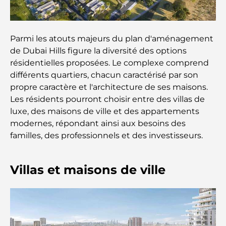
L'école GEMS la plus chère de Dubaï : un guide
complet pour les parents
Parmi les atouts majeurs du plan d'aménagement
Les meilleures écoles près de Damac Hills 2 : un
de Dubai Hills figure la diversité des options
guide pour les familles
résidentielles proposées. Le complexe comprend
différents quartiers, chacun caractérisé par son
Les meilleurs restaurants indiens de Dubaï : un
propre caractère et l'architecture de ses maisons.
voyage culinaire
Les résidents pourront choisir entre des villas de
luxe, des maisons de ville et des appartements
Découvrez la promenade de Palm Jumeirah : une
balade placée sous le signe du luxe et des
modernes, répondant ainsi aux besoins des
panoramas.
familles, des professionnels et des investisseurs.
Meilleurs quartiers où vivre en famille à Dubaï :
découvrez les meilleures options
Villas et maisons de ville
Hôtels 5 étoiles à Dubaï : un luxe inégalé pour
chaque voyageur