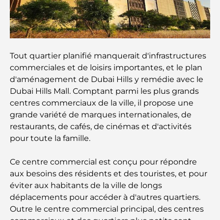
Les marques de costumes les plus chères qui
définissent le luxe sur mesure
Restaurants de J1 Beach : la nouvelle destination
Tout quartier planifié manquerait d'infrastructures
gastronomique de luxe à Dubaï
commerciales et de loisirs importantes, et le plan
d'aménagement de Dubai Hills y remédie avec le
Les montres Rolex les plus chères jamais vendues
Dubai Hills Mall. Comptant parmi les plus grands
centres commerciaux de la ville, il propose une
grande variété de marques internationales, de
Crèches à Dubai Hills : Guide pour les parents
restaurants, de cafés, de cinémas et d'activités
pour toute la famille.
A Brief Guide to Buying Property in Dubai (2025-
Ce centre commercial est conçu pour répondre
26)
aux besoins des résidents et des touristes, et pour
éviter aux habitants de la ville de longs
Les meilleurs cafés du centre-ville de Dubaï : le
déplacements pour accéder à d'autres quartiers.
guide complet des amateurs de café
Outre le centre commercial principal, des centres