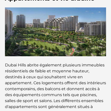
Cafés à Palm Jumeirah : Guide des meilleurs cafés
et lieux de vie de l’île
Les meilleurs petits-déjeuners de Dubaï : Ma
sélection pour 2026
Comment obtenir un prêt immobilier à Dubaï : le
guide ultime
Plan directeur de Tilal Al Ghaf : une nouvelle
norme pour la vie intégrée à Dubaï
Dubai Hills abrite également plusieurs immeubles
résidentiels de faible et moyenne hauteur,
Maisons conformes au Vastu : Guide pratique pour
créer équilibre et harmonie
destinés à ceux qui souhaitent vivre en
appartement. Ces logements offrent des intérieurs
Les meilleures entreprises d'aménagement
contemporains, des balcons et donnent accès à
paysager à Dubaï : Transformer vos espaces
des équipements communs tels que piscines,
extérieurs
salles de sport et salons. Les différents ensembles
d'appartements sont généralement situés à
Les meilleures entreprises de déménagement à