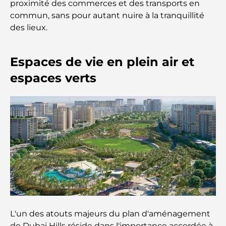
proximité des commerces et des transports en
Dubaï : un guide complet
commun, sans pour autant nuire à la tranquillité
des lieux.
Palm Jebel Ali contre Palm Jumeirah : une
comparaison claire pour les acheteurs immobiliers
avisés
Espaces de vie en plein air et
espaces verts
Découvrez Moon Island Dubai : votre guide ultime
À la découverte des sites historiques de Dubaï : un
voyage à travers le temps
Les 7 meilleurs restaurants de Dubai Creek
Harbour où dîner
Les meilleures écoles de Dubai Marina : un guide
adapté aux familles
L'un des atouts majeurs du plan d'aménagement
Restaurants à Dubai Hills : Les meilleures adresses
de Dubai Hills réside dans l'importance accordée à