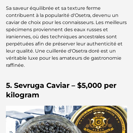
Les meilleures banques de Dubaï pour les
Sa saveur équilibrée et sa texture ferme
expatriés : un guide bancaire complet
contribuent à la popularité d'Osetra, devenu un
caviar de choix pour les connaisseurs. Les meilleurs
Le pays le plus cher du monde : un classement
spécimens proviennent des eaux russes et
mondial des coûts
iraniennes, où des techniques ancestrales sont
perpétuées afin de préserver leur authenticité et
Les meilleurs restaurants de steak à Dubaï : un
leur qualité. Une cuillerée d'Osetra doré est un
guide pour les amateurs de viande
véritable luxe pour les amateurs de gastronomie
raffinée.
A Brief Guide to Buying Property in Dubai (2025-
26)
5. Sevruga Caviar – $5,000 per
Guide des salles de sport de Damac Hills : Les
kilogram
meilleures options de remise en forme à Damac
Hills et aux alentours
Les meilleurs centres commerciaux de Dubaï pour
le shopping et les loisirs