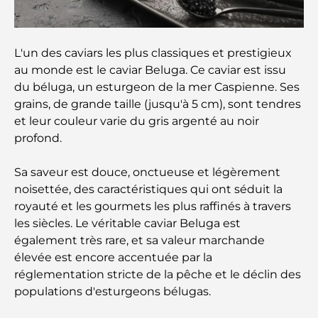
Plan directeur de Tilal Al Ghaf : une nouvelle
norme pour la vie intégrée à Dubaï
L'un des caviars les plus classiques et prestigieux
au monde est le caviar Beluga. Ce caviar est issu
Maisons conformes au Vastu : Guide pratique pour
du béluga, un esturgeon de la mer Caspienne. Ses
créer équilibre et harmonie
grains, de grande taille (jusqu'à 5 cm), sont tendres
et leur couleur varie du gris argenté au noir
Les meilleures entreprises d'aménagement
paysager à Dubaï : Transformer vos espaces
profond.
extérieurs
Sa saveur est douce, onctueuse et légèrement
Les meilleures entreprises de déménagement à
noisettée, des caractéristiques qui ont séduit la
Dubaï : un guide complet
royauté et les gourmets les plus raffinés à travers
les siècles. Le véritable caviar Beluga est
Palm Jebel Ali contre Palm Jumeirah : une
également très rare, et sa valeur marchande
comparaison claire pour les acheteurs immobiliers
élevée est encore accentuée par la
avisés
réglementation stricte de la pêche et le déclin des
populations d'esturgeons bélugas.
Découvrez Moon Island Dubai : votre guide ultime