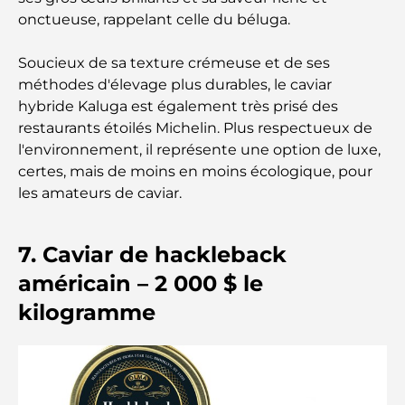
Les montres Rolex les plus chères jamais vendues
onctueuse, rappelant celle du béluga.
Soucieux de sa texture crémeuse et de ses
Crèches à Dubai Hills : Guide pour les parents
méthodes d'élevage plus durables, le caviar
hybride Kaluga est également très prisé des
A Brief Guide to Buying Property in Dubai (2025-
restaurants étoilés Michelin. Plus respectueux de
26)
l'environnement, il représente une option de luxe,
certes, mais de moins en moins écologique, pour
Les meilleurs cafés du centre-ville de Dubaï : le
les amateurs de caviar.
guide complet des amateurs de café
7. Caviar de hackleback
Les Mercedes les plus chères jamais créées
américain – 2 000 $ le
kilogramme
Déménager à Dubaï depuis l'Australie : Guide
complet du déménagement
Safari de luxe d'une nuit dans le désert de Dubaï :
une escapade haut de gamme