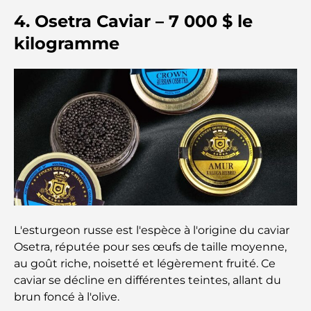
4. Osetra Caviar – 7 000 $ le
À la découverte des sites historiques de Dubaï : un
kilogramme
voyage à travers le temps
Les 7 meilleurs restaurants de Dubai Creek
Harbour où dîner
Les meilleures écoles de Dubai Marina : un guide
adapté aux familles
Restaurants à Dubai Hills : Les meilleures adresses
gourmandes d’un quartier en pleine expansion
Les meilleurs parcours de golf de championnat à
L'esturgeon russe est l'espèce à l'origine du caviar
Dubaï
Osetra, réputée pour ses œufs de taille moyenne,
au goût riche, noisetté et légèrement fruité. Ce
Résidences en bord de mer à Dubaï : le luxe au
caviar se décline en différentes teintes, allant du
bord de la mer
brun foncé à l'olive.