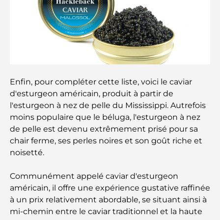
Les voitures les plus chères de Tesla : l'innovation
au service de la performance
Restaurants Al Wasl : les restaurants les plus
célèbres de Dubaï
Enfin, pour compléter cette liste, voici le caviar
d'esturgeon américain, produit à partir de
Les 10 pays les plus riches du monde
l'esturgeon à nez de pelle du Mississippi. Autrefois
moins populaire que le béluga, l'esturgeon à nez
Activités à faire avec des enfants à Dubaï : un
de pelle est devenu extrêmement prisé pour sa
guide complet pour les familles
chair ferme, ses perles noires et son goût riche et
noisetté.
Les meilleurs complexes hôteliers balnéaires de
Dubaï pour une escapade de luxe
Communément appelé caviar d'esturgeon
américain, il offre une expérience gustative raffinée
Lieux romantiques à Dubaï pour des moments
à un prix relativement abordable, se situant ainsi à
inoubliables
mi-chemin entre le caviar traditionnel et la haute