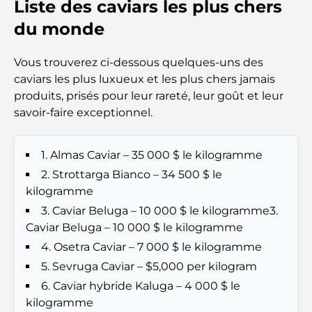
Liste des caviars les plus chers
Top 7 Busiest Airports in the World: Hub of Global
Travel
du monde
Abu Dhabi vs Dubai: A Practical Comparison for
Vous trouverez ci-dessous quelques-uns des
Investors and Residents
caviars les plus luxueux et les plus chers jamais
produits, prisés pour leur rareté, leur goût et leur
Best Schools in Downtown Dubai: A Guide for
savoir-faire exceptionnel.
Families
1. Almas Caviar – 35 000 $ le kilogramme
Que faire à Dubaï en été : le guide ultime pour
profiter de la chaleur
2. Strottarga Bianco – 34 500 $ le
kilogramme
Cadeaux de luxe pour hommes : des idées de
3. Caviar Beluga – 10 000 $ le kilogramme3.
présents attentionnés et intemporels
Caviar Beluga – 10 000 $ le kilogramme
4. Osetra Caviar – 7 000 $ le kilogramme
Écoles à proximité de Palm Jumeirah : un guide
5. Sevruga Caviar – $5,000 per kilogram
complet pour les familles
6. Caviar hybride Kaluga – 4 000 $ le
kilogramme
Les meilleurs hôtels de Business Bay, à Dubaï :