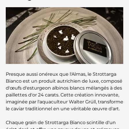
Découvrez la promenade de Palm Jumeirah : une
balade placée sous le signe du luxe et des
panoramas.
Meilleurs quartiers où vivre en famille à Dubaï :
découvrez les meilleures options
Hôtels 5 étoiles à Dubaï : un luxe inégalé pour
chaque voyageur
Presque aussi onéreux que l'Almas, le Strottarga
Que faire dans le centre-ville de Dubaï : votre
Bianco est un produit autrichien de luxe, composé
guide ultime
d'œufs d'esturgeon albinos blancs mélangés à des
paillettes d'or 24 carats. Cette création innovante,
Les meilleurs iftars à Dubaï : 7 adresses
imaginée par l'aquaculteur Walter Grüll, transforme
incontournables pour un repas de Ramadan
le caviar traditionnel en une véritable œuvre d'art.
mémorable
Chaque grain de Strottarga Bianco scintille d'un
Cafés à Business Bay : l’alliance parfaite du café et
de la convivialité