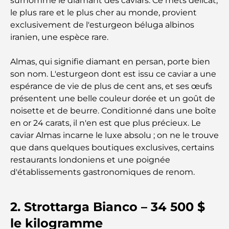
surnommé le diamant des caviars. Ce mets délicat,
de Palm Jumeirah
le plus rare et le plus cher au monde, provient
exclusivement de l'esturgeon béluga albinos
Découvrez les meilleurs petits-déjeuners de
iranien, une espèce rare.
Business Bay, à Dubaï.
Almas, qui signifie diamant en persan, porte bien
Hôpitaux publics à Dubaï : des soins de santé
son nom. L'esturgeon dont est issu ce caviar a une
complets pour tous
espérance de vie de plus de cent ans, et ses œufs
présentent une belle couleur dorée et un goût de
Lamborghini les plus chères jamais construites : la
noisette et de beurre. Conditionné dans une boîte
liste ultime des collectionneurs
en or 24 carats, il n'en est que plus précieux. Le
caviar Almas incarne le luxe absolu ; on ne le trouve
L'école GEMS la plus chère de Dubaï : un guide
que dans quelques boutiques exclusives, certains
complet pour les parents
restaurants londoniens et une poignée
d'établissements gastronomiques de renom.
Les meilleures écoles près de Damac Hills 2 : un
guide pour les familles
2. Strottarga Bianco – 34 500 $
Les meilleurs restaurants indiens de Dubaï : un
le kilogramme
voyage culinaire