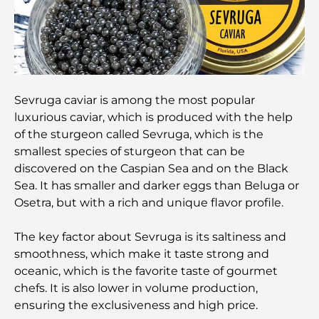
Que faire au DIFC : explorez le quartier le plus
dynamique de Dubaï
Cartes de crédit aux Émirats arabes unis : un guide
complet pour dépenser intelligemment
Sevruga caviar is among the most popular
luxurious caviar, which is produced with the help
Hôpital du DIFC : des soins médicaux de classe
mondiale à Dubaï
of the sturgeon called Sevruga, which is the
smallest species of sturgeon that can be
discovered on the Caspian Sea and on the Black
Rarest Car in the World: Automotive Legends
Beyond Price
Sea. It has smaller and darker eggs than Beluga or
Osetra, but with a rich and unique flavor profile.
Salles de sport au DIFC : quand le fitness
rencontre le style de vie professionnel
The key factor about Sevruga is its saltiness and
smoothness, which make it taste strong and
oceanic, which is the favorite taste of gourmet
Plateformes de trading aux Émirats arabes unis :
un guide pour les investisseurs modernes
chefs. It is also lower in volume production,
ensuring the exclusiveness and high price.