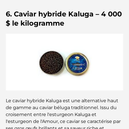
Family Beach Club Dubai : Là où divertissement et
détente se rencontrent
6. Caviar hybride Kaluga – 4 000
$ le kilogramme
Les meilleures écoles IB à Dubaï : un guide
complet pour les parents
Plan directeur de Dubai Hills : une vision pour la
vie communautaire moderne
Restaurant de l'Opéra de Dubaï : Quand la
gastronomie rencontre la culture
Les marques de costumes les plus chères qui
définissent le luxe sur mesure
Le caviar hybride Kaluga est une alternative haut
Restaurants de J1 Beach : la nouvelle destination
de gamme au caviar béluga traditionnel. Issu du
gastronomique de luxe à Dubaï
croisement entre l'esturgeon Kaluga et
l'esturgeon de l'Amour, ce caviar se caractérise par
ses gros œufs brillants et sa saveur riche et