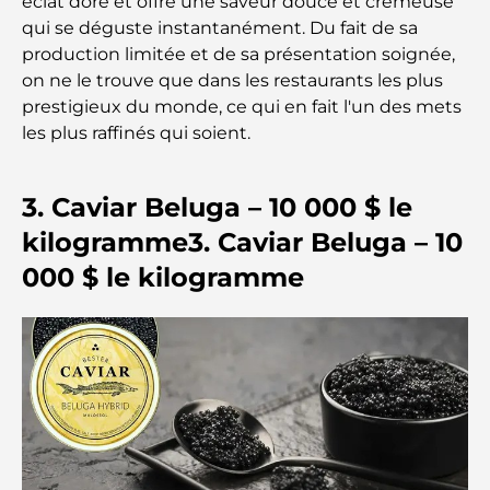
éclat doré et offre une saveur douce et crémeuse
qui se déguste instantanément. Du fait de sa
production limitée et de sa présentation soignée,
Restaurants étoilés Michelin à Dubaï : un circuit
gastronomique inoubliable
on ne le trouve que dans les restaurants les plus
prestigieux du monde, ce qui en fait l'un des mets
les plus raffinés qui soient.
Découverte des restaurants de Jumeirah Golf
Estates : un guide culinaire
3. Caviar Beluga – 10 000 $ le
Dubai Horse Racing: Where Tradition Meets
Global Competition
kilogramme3. Caviar Beluga – 10
000 $ le kilogramme
Cafés à Palm Jumeirah : Guide des meilleurs cafés
et lieux de vie de l’île
Les meilleurs petits-déjeuners de Dubaï : Ma
sélection pour 2026
Comment obtenir un prêt immobilier à Dubaï : le
guide ultime