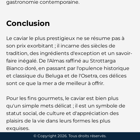
gastronomie contemporaine.
Les meilleures options de séjour à Dubaï : Hôtels
et complexes hôteliers de premier plan
Conclusion
Meilleurs restaurants pour un déjeuner d'affaires
au DIFC
Le caviar le plus prestigieux ne se résume pas à
son prix exorbitant ; il incarne des siècles de
tradition, des ingrédients d'exception et un savoir-
Les marques de vêtements les plus chères au
monde
faire inégalé. De l'Almas raffiné au Strottarga
Bianco doré, en passant par l'opulence historique
et classique du Beluga et de l'Osetra, ces délices
Architecture ottomane : un riche héritage d'art,
de culture et d'empire
sont ce que la mer a de meilleur à offrir.
Pour les fins gourmets, le caviar est bien plus
Comment choisir un conseiller financier à Dubaï ?
qu'un simple mets délicat ; il est un symbole de
statut social, de culture et d'appréciation des
plaisirs de la vie dans leurs formes les plus
Les jets privés les plus chers : immersion dans
l'univers du luxe aéronautique des milliardaires
exquises.
© Copyright 2026. Tous droits réservés.