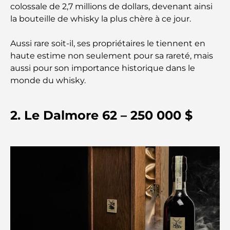
colossale de 2,7 millions de dollars, devenant ainsi
la bouteille de whisky la plus chère à ce jour.
Les meilleures écoles près de Damac Hills 2 : un
guide pour les familles
Aussi rare soit-il, ses propriétaires le tiennent en
haute estime non seulement pour sa rareté, mais
Les meilleurs restaurants indiens de Dubaï : un
aussi pour son importance historique dans le
voyage culinaire
monde du whisky.
Découvrez la promenade de Palm Jumeirah : une
balade placée sous le signe du luxe et des
2. Le Dalmore 62 – 250 000 $
panoramas.
Meilleurs quartiers où vivre en famille à Dubaï :
découvrez les meilleures options
Hôtels 5 étoiles à Dubaï : un luxe inégalé pour
chaque voyageur
Que faire dans le centre-ville de Dubaï : votre
guide ultime