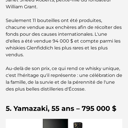
Guide des salles de sport de Damac Hills : Les
William Grant.
meilleures options de remise en forme à Damac
Hills et aux alentours
Seulement 11 bouteilles ont été produites,
chacune vendue aux enchères afin de récolter des
Les meilleurs centres commerciaux de Dubaï pour
fonds pour des causes internationales. L'une
le shopping et les loisirs
d'elles a été vendue 94 000 $ et compte parmi les
whiskies Glenfiddich les plus rares et les plus
Que faire au DIFC : explorez le quartier le plus
vendus.
dynamique de Dubaï
Au-delà de son prix, ce qui rend ce whisky unique,
Cartes de crédit aux Émirats arabes unis : un guide
c'est l'héritage qu'il représente : une célébration de
complet pour dépenser intelligemment
la famille, de la survie et de la pérennité de l'une
des plus belles distilleries d'Écosse.
Hôpital du DIFC : des soins médicaux de classe
mondiale à Dubaï
5. Yamazaki, 55 ans – 795 000 $
Rarest Car in the World: Automotive Legends
Beyond Price