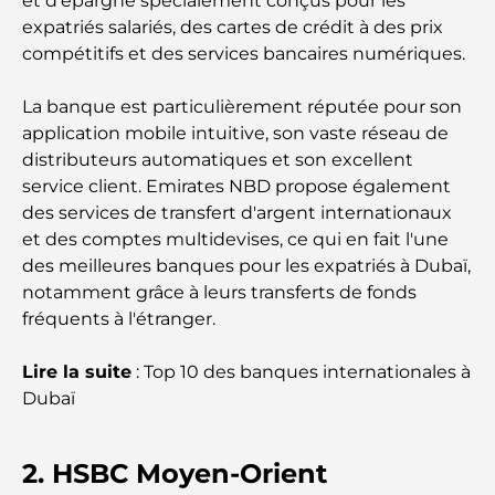
et d'épargne spécialement conçus pour les
expatriés salariés, des cartes de crédit à des prix
Que faire dans le centre-ville de Dubaï : votre
compétitifs et des services bancaires numériques.
guide ultime
La banque est particulièrement réputée pour son
Les meilleurs iftars à Dubaï : 7 adresses
incontournables pour un repas de Ramadan
application mobile intuitive, son vaste réseau de
mémorable
distributeurs automatiques et son excellent
service client. Emirates NBD propose également
Cafés à Business Bay : l’alliance parfaite du café et
des services de transfert d'argent internationaux
de la convivialité
et des comptes multidevises, ce qui en fait l'une
des meilleures banques pour les expatriés à Dubaï,
Restaurants étoilés Michelin à Dubaï : un circuit
notamment grâce à leurs transferts de fonds
gastronomique inoubliable
fréquents à l'étranger.
Découverte des restaurants de Jumeirah Golf
Lire la suite
: Top 10 des banques internationales à
Estates : un guide culinaire
Dubaï
Dubai Horse Racing: Where Tradition Meets
Global Competition
2. HSBC Moyen-Orient