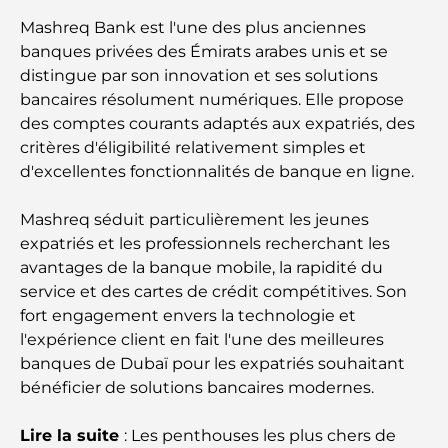
Beyond Price
Mashreq Bank est l'une des plus anciennes
banques privées des Émirats arabes unis et se
Salles de sport au DIFC : quand le fitness
distingue par son innovation et ses solutions
rencontre le style de vie professionnel
bancaires résolument numériques. Elle propose
des comptes courants adaptés aux expatriés, des
Plateformes de trading aux Émirats arabes unis :
critères d'éligibilité relativement simples et
un guide pour les investisseurs modernes
d'excellentes fonctionnalités de banque en ligne.
Family Beach Club Dubai : Là où divertissement et
Mashreq séduit particulièrement les jeunes
détente se rencontrent
expatriés et les professionnels recherchant les
avantages de la banque mobile, la rapidité du
Les meilleures écoles IB à Dubaï : un guide
service et des cartes de crédit compétitives. Son
complet pour les parents
fort engagement envers la technologie et
l'expérience client en fait l'une des meilleures
Plan directeur de Dubai Hills : une vision pour la
banques de Dubaï pour les expatriés souhaitant
vie communautaire moderne
bénéficier de solutions bancaires modernes.
Restaurant de l'Opéra de Dubaï : Quand la
Lire la suite
: Les penthouses les plus chers de