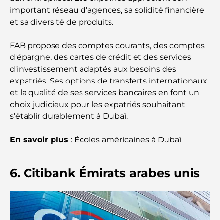
important réseau d'agences, sa solidité financière
et sa diversité de produits.
Les Mercedes les plus chères jamais créées
FAB propose des comptes courants, des comptes
Déménager à Dubaï depuis l'Australie : Guide
d'épargne, des cartes de crédit et des services
complet du déménagement
d'investissement adaptés aux besoins des
expatriés. Ses options de transferts internationaux
Safari de luxe d'une nuit dans le désert de Dubaï :
et la qualité de ses services bancaires en font un
une escapade haut de gamme
choix judicieux pour les expatriés souhaitant
s'établir durablement à Dubaï.
Les voitures les plus chères de Tesla : l'innovation
au service de la performance
En savoir plus
: Écoles américaines à Dubaï
Restaurants Al Wasl : les restaurants les plus
célèbres de Dubaï
6. Citibank Émirats arabes unis
Les 10 pays les plus riches du monde