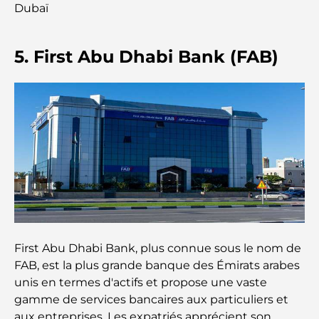
gastronomie rencontre la culture
Dubaï
Les marques de costumes les plus chères qui
définissent le luxe sur mesure
5. First Abu Dhabi Bank (FAB)
Restaurants de J1 Beach : la nouvelle destination
gastronomique de luxe à Dubaï
Les montres Rolex les plus chères jamais vendues
Crèches à Dubai Hills : Guide pour les parents
A Brief Guide to Buying Property in Dubai (2025-
First Abu Dhabi Bank, plus connue sous le nom de
26)
FAB, est la plus grande banque des Émirats arabes
unis en termes d'actifs et propose une vaste
Les meilleurs cafés du centre-ville de Dubaï : le
gamme de services bancaires aux particuliers et
guide complet des amateurs de café
aux entreprises. Les expatriés apprécient son