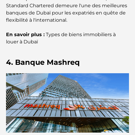
A Brief Guide to Buying Property in Dubai (2025-
Standard Chartered demeure l'une des meilleures
26)
banques de Dubaï pour les expatriés en quête de
flexibilité à l'international.
Guide des salles de sport de Damac Hills : Les
meilleures options de remise en forme à Damac
Hills et aux alentours
En savoir plus :
Types de biens immobiliers à
louer à Dubaï
Les meilleurs centres commerciaux de Dubaï pour
le shopping et les loisirs
4. Banque Mashreq
Que faire au DIFC : explorez le quartier le plus
dynamique de Dubaï
Cartes de crédit aux Émirats arabes unis : un guide
complet pour dépenser intelligemment
Hôpital du DIFC : des soins médicaux de classe
mondiale à Dubaï
Rarest Car in the World: Automotive Legends