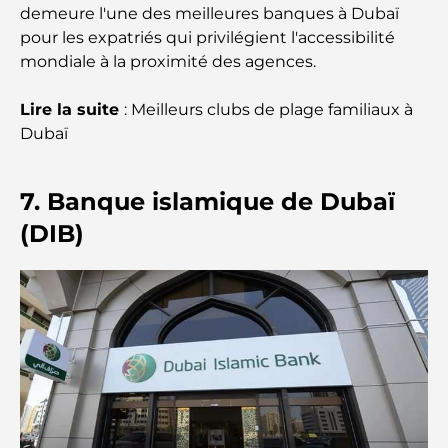
Architecture ottomane : un riche héritage d'art,
demeure l'une des meilleures banques à Dubaï
de culture et d'empire
pour les expatriés qui privilégient l'accessibilité
mondiale à la proximité des agences.
Comment choisir un conseiller financier à Dubaï ?
Lire la suite
: Meilleurs clubs de plage familiaux à
Dubaï
Les jets privés les plus chers : immersion dans
l'univers du luxe aéronautique des milliardaires
7. Banque islamique de Dubaï
Les bagues de fiançailles les plus chères du
(DIB)
monde
Écoles indiennes à Dubaï : Le guide ultime pour
les parents
Découverte des sites emblématiques d'Abu Dhabi
Écoles à Abou Dhabi : Le guide ultime des