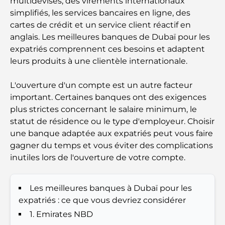
multidevises, des virements internationaux
profiter de la chaleur
simplifiés, les services bancaires en ligne, des
cartes de crédit et un service client réactif en
Cadeaux de luxe pour hommes : des idées de
anglais. Les meilleures banques de Dubaï pour les
présents attentionnés et intemporels
expatriés comprennent ces besoins et adaptent
leurs produits à une clientèle internationale.
Écoles à proximité de Palm Jumeirah : un guide
complet pour les familles
L'ouverture d'un compte est un autre facteur
important. Certaines banques ont des exigences
Les meilleurs hôtels de Business Bay, à Dubaï :
plus strictes concernant le salaire minimum, le
votre guide ultime
statut de résidence ou le type d'employeur. Choisir
une banque adaptée aux expatriés peut vous faire
Les meilleurs cafés avec vue à Dubaï : un parfait
gagner du temps et vous éviter des complications
mélange de saveurs et de paysages
inutiles lors de l'ouverture de votre compte.
Restaurants avec vue sur le Burj Al Arab :
Expériences gastronomiques exceptionnelles à
Les meilleures banques à Dubaï pour les
Dubaï
expatriés : ce que vous devriez considérer
1. Emirates NBD
Clubs de plage de Palm Jumeirah : Guide complet
2026