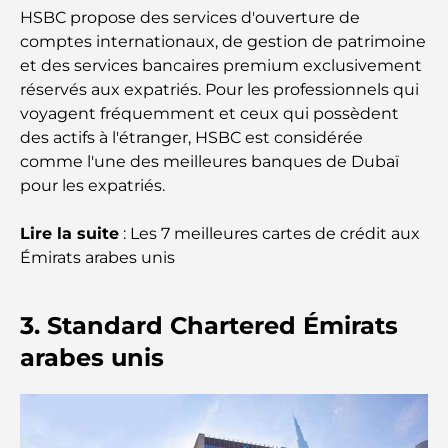
HSBC propose des services d'ouverture de
Les meilleures entreprises de déménagement à
comptes internationaux, de gestion de patrimoine
Dubaï : un guide complet
et des services bancaires premium exclusivement
réservés aux expatriés. Pour les professionnels qui
Palm Jebel Ali contre Palm Jumeirah : une
comparaison claire pour les acheteurs immobiliers
voyagent fréquemment et ceux qui possèdent
avisés
des actifs à l'étranger, HSBC est considérée
comme l'une des meilleures banques de Dubaï
pour les expatriés.
Découvrez Moon Island Dubai : votre guide ultime
Lire la suite
: Les 7 meilleures cartes de crédit aux
À la découverte des sites historiques de Dubaï : un
Émirats arabes unis
voyage à travers le temps
3. Standard Chartered Émirats
Les 7 meilleurs restaurants de Dubai Creek
Harbour où dîner
arabes unis
Les meilleures écoles de Dubai Marina : un guide
adapté aux familles