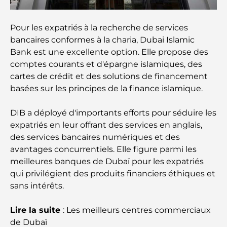
meilleures écoles de la capitale
Pour les expatriés à la recherche de services
Restaurants à Abou Dhabi : un tour savoureux de
bancaires conformes à la charia, Dubai Islamic
la capitale
Bank est une excellente option. Elle propose des
comptes courants et d'épargne islamiques, des
Gyms in Abu Dhabi: Your Guide to the Best
cartes de crédit et des solutions de financement
Fitness Spots in the City
basées sur les principes de la finance islamique.
Centres commerciaux à Abou Dhabi : votre guide
des meilleurs endroits pour faire du shopping en
DIB a déployé d'importants efforts pour séduire les
ville
expatriés en leur offrant des services en anglais,
des services bancaires numériques et des
Les plus belles plages d'Abu Dhabi pour une
avantages concurrentiels. Elle figure parmi les
journée parfaite
meilleures banques de Dubaï pour les expatriés
qui privilégient des produits financiers éthiques et
sans intérêts.
Les îles incontournables d'Abu Dhabi à découvrir
Lire la suite
: Les meilleurs centres commerciaux
Les meilleurs endroits à visiter gratuitement à
de Dubaï