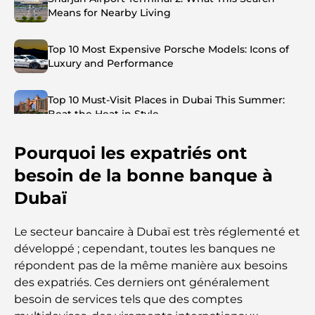
Means for Nearby Living
Top 10 Most Expensive Porsche Models: Icons of
Luxury and Performance
Top 10 Must-Visit Places in Dubai This Summer:
Beat the Heat in Style
Pourquoi les expatriés ont
Top 7 Busiest Airports in the World: Hub of Global
Travel
besoin de la bonne banque à
Dubaï
Abu Dhabi vs Dubai: A Practical Comparison for
Investors and Residents
Le secteur bancaire à Dubaï est très réglementé et
développé ; cependant, toutes les banques ne
Best Schools in Downtown Dubai: A Guide for
répondent pas de la même manière aux besoins
Families
des expatriés. Ces derniers ont généralement
besoin de services tels que des comptes
Que faire à Dubaï en été : le guide ultime pour