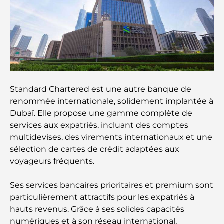
Restaurants à Dubai Hills : Les meilleures adresses
gourmandes d’un quartier en pleine expansion
Les meilleurs parcours de golf de championnat à
Dubaï
Résidences en bord de mer à Dubaï : le luxe au
Standard Chartered est une autre banque de
bord de la mer
renommée internationale, solidement implantée à
Dubaï. Elle propose une gamme complète de
Les meilleures banques de Dubaï pour les
services aux expatriés, incluant des comptes
expatriés : un guide bancaire complet
multidevises, des virements internationaux et une
sélection de cartes de crédit adaptées aux
Le pays le plus cher du monde : un classement
voyageurs fréquents.
mondial des coûts
Ses services bancaires prioritaires et premium sont
Les meilleurs restaurants de steak à Dubaï : un
particulièrement attractifs pour les expatriés à
guide pour les amateurs de viande
hauts revenus. Grâce à ses solides capacités
numériques et à son réseau international,