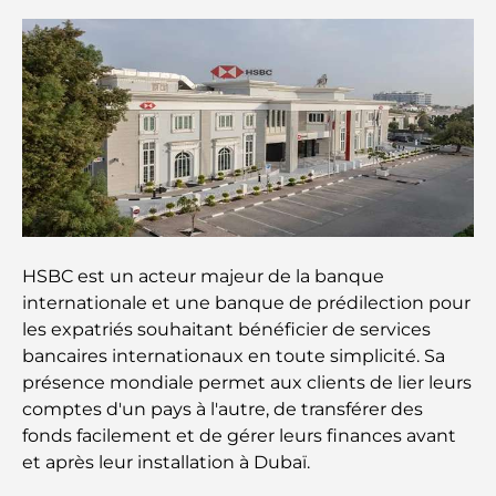
Cafés à Palm Jumeirah : Guide des meilleurs cafés
et lieux de vie de l’île
Les meilleurs petits-déjeuners de Dubaï : Ma
sélection pour 2026
Comment obtenir un prêt immobilier à Dubaï : le
guide ultime
Plan directeur de Tilal Al Ghaf : une nouvelle
HSBC est un acteur majeur de la banque
norme pour la vie intégrée à Dubaï
internationale et une banque de prédilection pour
les expatriés souhaitant bénéficier de services
Maisons conformes au Vastu : Guide pratique pour
bancaires internationaux en toute simplicité. Sa
créer équilibre et harmonie
présence mondiale permet aux clients de lier leurs
comptes d'un pays à l'autre, de transférer des
Les meilleures entreprises d'aménagement
fonds facilement et de gérer leurs finances avant
paysager à Dubaï : Transformer vos espaces
et après leur installation à Dubaï.
extérieurs