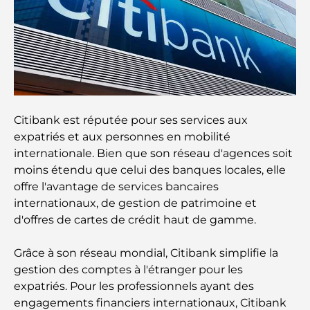
Activités à faire avec des enfants à Dubaï : un
guide complet pour les familles
Les meilleurs complexes hôteliers balnéaires de
Dubaï pour une escapade de luxe
Lieux romantiques à Dubaï pour des moments
Citibank est réputée pour ses services aux
inoubliables
expatriés et aux personnes en mobilité
internationale. Bien que son réseau d'agences soit
Les meilleures options de séjour à Dubaï : Hôtels
moins étendu que celui des banques locales, elle
et complexes hôteliers de premier plan
offre l'avantage de services bancaires
internationaux, de gestion de patrimoine et
Meilleurs restaurants pour un déjeuner d'affaires
d'offres de cartes de crédit haut de gamme.
au DIFC
Grâce à son réseau mondial, Citibank simplifie la
Les marques de vêtements les plus chères au
gestion des comptes à l'étranger pour les
monde
expatriés. Pour les professionnels ayant des
engagements financiers internationaux, Citibank