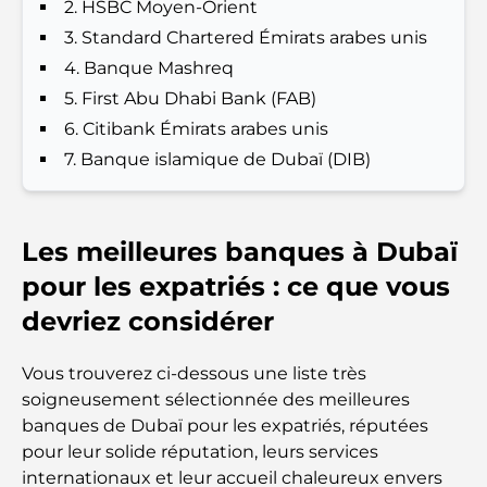
2. HSBC Moyen-Orient
3. Standard Chartered Émirats arabes unis
Restaurants italiens du centre-ville de Dubaï : un
4. Banque Mashreq
avant-goût d'Italie au cœur de la ville
5. First Abu Dhabi Bank (FAB)
6. Citibank Émirats arabes unis
Les 7 meilleures salles de sport de Dubai Hills : le
summum du fitness
7. Banque islamique de Dubaï (DIB)
Le guide ultime des restaurants gastronomiques
de Palm Jumeirah
Les meilleures banques à Dubaï
pour les expatriés : ce que vous
Découvrez les meilleurs petits-déjeuners de
Business Bay, à Dubaï.
devriez considérer
Hôpitaux publics à Dubaï : des soins de santé
Vous trouverez ci-dessous une liste très
complets pour tous
soigneusement sélectionnée des meilleures
banques de Dubaï pour les expatriés, réputées
Lamborghini les plus chères jamais construites : la
pour leur solide réputation, leurs services
liste ultime des collectionneurs
internationaux et leur accueil chaleureux envers