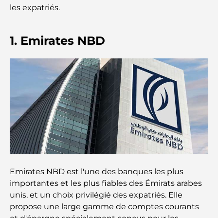
les expatriés.
L'école GEMS la plus chère de Dubaï : un guide
complet pour les parents
1. Emirates NBD
Les meilleures écoles près de Damac Hills 2 : un
guide pour les familles
Les meilleurs restaurants indiens de Dubaï : un
voyage culinaire
Découvrez la promenade de Palm Jumeirah : une
balade placée sous le signe du luxe et des
panoramas.
Meilleurs quartiers où vivre en famille à Dubaï :
Emirates NBD est l'une des banques les plus
découvrez les meilleures options
importantes et les plus fiables des Émirats arabes
unis, et un choix privilégié des expatriés. Elle
Hôtels 5 étoiles à Dubaï : un luxe inégalé pour
propose une large gamme de comptes courants
chaque voyageur