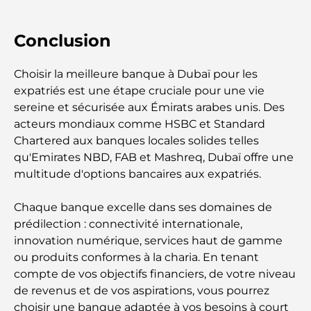
Abou Dhabi
Conclusion
Les meilleures voitures électriques de luxe :
redéfinir la conduite moderne
Choisir la meilleure banque à Dubaï pour les
Immobilier à Dubaï et à Abou Dhabi :
expatriés est une étape cruciale pour une vie
Comparaison des marchés de l’immobilier de luxe
sereine et sécurisée aux Émirats arabes unis. Des
acteurs mondiaux comme HSBC et Standard
À la découverte des marques de montres les plus
Chartered aux banques locales solides telles
chères au monde
qu'Emirates NBD, FAB et Mashreq, Dubaï offre une
multitude d'options bancaires aux expatriés.
Les quartiers les plus chers de Dubaï pour vivre
dans le luxe
Chaque banque excelle dans ses domaines de
prédilection : connectivité internationale,
Les célébrités internationales les plus en vue qui
innovation numérique, services haut de gamme
vivent à Dubaï
ou produits conformes à la charia. En tenant
compte de vos objectifs financiers, de votre niveau
Les meilleurs restaurants avec vue sur le Burj
de revenus et de vos aspirations, vous pourrez
Khalifa pour une expérience culinaire mémorable
choisir une banque adaptée à vos besoins à court