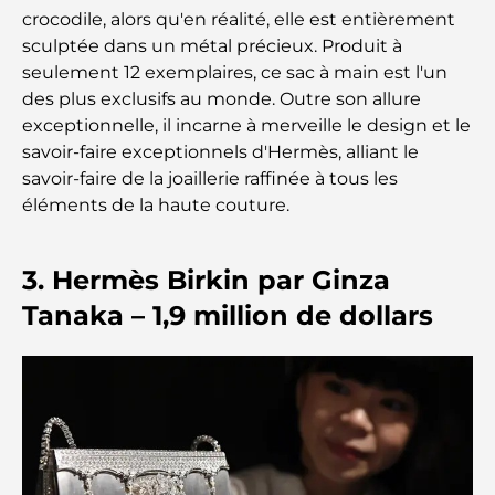
mémorable
crocodile, alors qu'en réalité, elle est entièrement
sculptée dans un métal précieux. Produit à
Cafés à Business Bay : l’alliance parfaite du café et
seulement 12 exemplaires, ce sac à main est l'un
de la convivialité
des plus exclusifs au monde. Outre son allure
exceptionnelle, il incarne à merveille le design et le
Restaurants étoilés Michelin à Dubaï : un circuit
savoir-faire exceptionnels d'Hermès, alliant le
gastronomique inoubliable
savoir-faire de la joaillerie raffinée à tous les
éléments de la haute couture.
Découverte des restaurants de Jumeirah Golf
Estates : un guide culinaire
3. Hermès Birkin par Ginza
Dubai Horse Racing: Where Tradition Meets
Tanaka – 1,9 million de dollars
Global Competition
Cafés à Palm Jumeirah : Guide des meilleurs cafés
et lieux de vie de l’île
Les meilleurs petits-déjeuners de Dubaï : Ma
sélection pour 2026