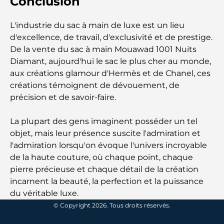
Conclusion
Lieux romantiques à Dubaï pour des moments
L'industrie du sac à main de luxe est un lieu
inoubliables
d'excellence, de travail, d'exclusivité et de prestige.
De la vente du sac à main Mouawad 1001 Nuits
Les meilleures options de séjour à Dubaï : Hôtels
Diamant, aujourd'hui le sac le plus cher au monde,
et complexes hôteliers de premier plan
aux créations glamour d'Hermès et de Chanel, ces
créations témoignent de dévouement, de
Meilleurs restaurants pour un déjeuner d'affaires
précision et de savoir-faire.
au DIFC
La plupart des gens imaginent posséder un tel
Les marques de vêtements les plus chères au
objet, mais leur présence suscite l'admiration et
monde
l'admiration lorsqu'on évoque l'univers incroyable
de la haute couture, où chaque point, chaque
Architecture ottomane : un riche héritage d'art,
pierre précieuse et chaque détail de la création
de culture et d'empire
incarnent la beauté, la perfection et la puissance
du véritable luxe.
Comment choisir un conseiller financier à Dubaï ?
© Copyright 2026. Tous droits réservés.