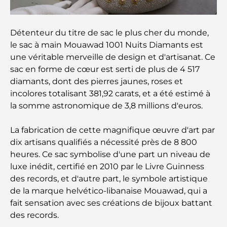
summum du fitness
Détenteur du titre de sac le plus cher du monde,
Le guide ultime des restaurants gastronomiques
de Palm Jumeirah
le sac à main Mouawad 1001 Nuits Diamants est
une véritable merveille de design et d'artisanat. Ce
sac en forme de cœur est serti de plus de 4 517
Découvrez les meilleurs petits-déjeuners de
Business Bay, à Dubaï.
diamants, dont des pierres jaunes, roses et
incolores totalisant 381,92 carats, et a été estimé à
la somme astronomique de 3,8 millions d'euros.
Hôpitaux publics à Dubaï : des soins de santé
complets pour tous
La fabrication de cette magnifique œuvre d'art par
dix artisans qualifiés a nécessité près de 8 800
Lamborghini les plus chères jamais construites : la
liste ultime des collectionneurs
heures. Ce sac symbolise d'une part un niveau de
luxe inédit, certifié en 2010 par le Livre Guinness
des records, et d'autre part, le symbole artistique
L'école GEMS la plus chère de Dubaï : un guide
complet pour les parents
de la marque helvético-libanaise Mouawad, qui a
fait sensation avec ses créations de bijoux battant
des records.
Les meilleures écoles près de Damac Hills 2 : un
guide pour les familles