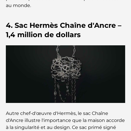
avisés
au monde.
Découvrez Moon Island Dubai : votre guide ultime
4. Sac Hermès Chaîne d'Ancre –
1,4 million de dollars
À la découverte des sites historiques de Dubaï : un
voyage à travers le temps
Les 7 meilleurs restaurants de Dubai Creek
Harbour où dîner
Les meilleures écoles de Dubai Marina : un guide
adapté aux familles
Restaurants à Dubai Hills : Les meilleures adresses
gourmandes d’un quartier en pleine expansion
Autre chef-d'œuvre d'Hermès, le sac Chaîne
Les meilleurs parcours de golf de championnat à
d'Ancre illustre l'importance que la maison accorde
Dubaï
à la singularité et au design. Ce sac primé signé