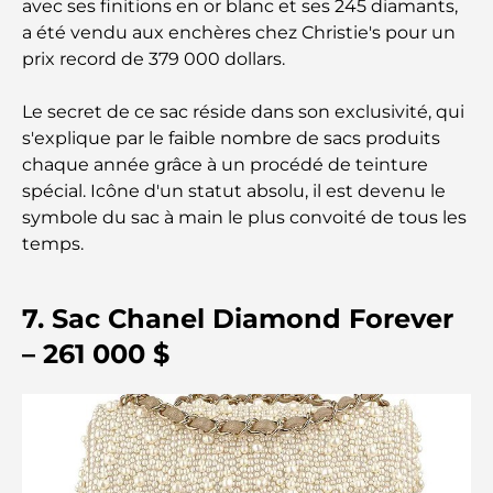
avec ses finitions en or blanc et ses 245 diamants,
gastronomique de luxe à Dubaï
a été vendu aux enchères chez Christie's pour un
prix record de 379 000 dollars.
Les montres Rolex les plus chères jamais vendues
Le secret de ce sac réside dans son exclusivité, qui
s'explique par le faible nombre de sacs produits
chaque année grâce à un procédé de teinture
Crèches à Dubai Hills : Guide pour les parents
spécial. Icône d'un statut absolu, il est devenu le
symbole du sac à main le plus convoité de tous les
A Brief Guide to Buying Property in Dubai (2025-
temps.
26)
7. Sac Chanel Diamond Forever
Les meilleurs cafés du centre-ville de Dubaï : le
guide complet des amateurs de café
– 261 000 $
Les Mercedes les plus chères jamais créées
Déménager à Dubaï depuis l'Australie : Guide