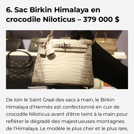
Plateformes de trading aux Émirats arabes unis :
6. Sac Birkin Himalaya en
un guide pour les investisseurs modernes
crocodile Niloticus – 379 000 $
Family Beach Club Dubai : Là où divertissement et
détente se rencontrent
Les meilleures écoles IB à Dubaï : un guide
complet pour les parents
Plan directeur de Dubai Hills : une vision pour la
vie communautaire moderne
Restaurant de l'Opéra de Dubaï : Quand la
gastronomie rencontre la culture
De loin le Saint Graal des sacs à main, le Birkin
Himalaya d'Hermès est confectionné en cuir de
Les marques de costumes les plus chères qui
crocodile Niloticus avant d'être teint à la main pour
définissent le luxe sur mesure
refléter le dégradé des majestueuses montagnes
de l'Himalaya. Le modèle le plus cher et le plus rare,
Restaurants de J1 Beach : la nouvelle destination