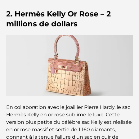
2. Hermès Kelly Or Rose – 2
Les meilleurs restaurants indiens de Dubaï : un
voyage culinaire
millions de dollars
Découvrez la promenade de Palm Jumeirah : une
balade placée sous le signe du luxe et des
panoramas.
Meilleurs quartiers où vivre en famille à Dubaï :
découvrez les meilleures options
Hôtels 5 étoiles à Dubaï : un luxe inégalé pour
chaque voyageur
En collaboration avec le joaillier Pierre Hardy, le sac
Que faire dans le centre-ville de Dubaï : votre
Hermès Kelly en or rose sublime le luxe. Cette
guide ultime
version plus petite du célèbre sac Kelly est réalisée
en or rose massif et sertie de 1 160 diamants,
Les meilleurs iftars à Dubaï : 7 adresses
incontournables pour un repas de Ramadan
donnant à la tenue l'allure d'un sac en cuir de