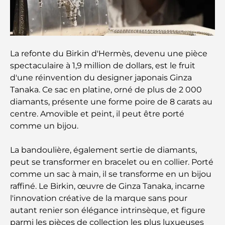
Comment obtenir un prêt immobilier à Dubaï : le
guide ultime
La refonte du Birkin d'Hermès, devenu une pièce
Plan directeur de Tilal Al Ghaf : une nouvelle
spectaculaire à 1,9 million de dollars, est le fruit
norme pour la vie intégrée à Dubaï
d'une réinvention du designer japonais Ginza
Tanaka. Ce sac en platine, orné de plus de 2 000
Maisons conformes au Vastu : Guide pratique pour
diamants, présente une forme poire de 8 carats au
créer équilibre et harmonie
centre. Amovible et peint, il peut être porté
comme un bijou.
Les meilleures entreprises d'aménagement
paysager à Dubaï : Transformer vos espaces
extérieurs
La bandoulière, également sertie de diamants,
peut se transformer en bracelet ou en collier. Porté
Les meilleures entreprises de déménagement à
comme un sac à main, il se transforme en un bijou
Dubaï : un guide complet
raffiné. Le Birkin, œuvre de Ginza Tanaka, incarne
l'innovation créative de la marque sans pour
Palm Jebel Ali contre Palm Jumeirah : une
autant renier son élégance intrinsèque, et figure
comparaison claire pour les acheteurs immobiliers
parmi les pièces de collection les plus luxueuses