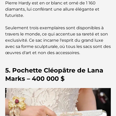
Pierre Hardy est en or blanc et orné de 1 160
Résidences en bord de mer à Dubaï : le luxe au
diamants, lui conférant une allure élégante et
bord de la mer
futuriste.
Les meilleures banques de Dubaï pour les
Seulement trois exemplaires sont disponibles à
expatriés : un guide bancaire complet
travers le monde, ce qui accentue sa rareté et son
exclusivité. Ce sac incarne l'esprit du grand luxe
Le pays le plus cher du monde : un classement
avec sa forme sculpturale, où tous les sacs sont des
mondial des coûts
œuvres d'art et non des accessoires.
Les meilleurs restaurants de steak à Dubaï : un
5. Pochette Cléopâtre de Lana
guide pour les amateurs de viande
Marks – 400 000 $
A Brief Guide to Buying Property in Dubai (2025-
26)
Guide des salles de sport de Damac Hills : Les
meilleures options de remise en forme à Damac
Hills et aux alentours