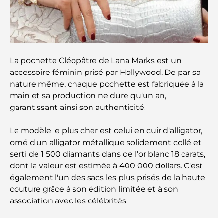
Les meilleurs centres commerciaux de Dubaï pour
le shopping et les loisirs
Que faire au DIFC : explorez le quartier le plus
dynamique de Dubaï
La pochette Cléopâtre de Lana Marks est un
accessoire féminin prisé par Hollywood. De par sa
nature même, chaque pochette est fabriquée à la
Cartes de crédit aux Émirats arabes unis : un guide
complet pour dépenser intelligemment
main et sa production ne dure qu'un an,
garantissant ainsi son authenticité.
Hôpital du DIFC : des soins médicaux de classe
mondiale à Dubaï
Le modèle le plus cher est celui en cuir d'alligator,
orné d'un alligator métallique solidement collé et
serti de 1 500 diamants dans de l'or blanc 18 carats,
Rarest Car in the World: Automotive Legends
Beyond Price
dont la valeur est estimée à 400 000 dollars. C'est
également l'un des sacs les plus prisés de la haute
couture grâce à son édition limitée et à son
Salles de sport au DIFC : quand le fitness
rencontre le style de vie professionnel
association avec les célébrités.