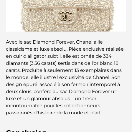
complet du déménagement
Safari de luxe d'une nuit dans le désert de Dubaï :
une escapade haut de gamme
Les voitures les plus chères de Tesla : l'innovation
Avec le sac Diamond Forever, Chanel allie
au service de la performance
classicisme et luxe absolu. Pièce exclusive réalisée
en cuir d'alligator subtil, elle est ornée de 334
Restaurants Al Wasl : les restaurants les plus
diamants (3,56 carats) sertis dans de l'or blanc 18
célèbres de Dubaï
carats. Produite à seulement 13 exemplaires dans
le monde, elle illustre l'exclusivité de Chanel. Son
Les 10 pays les plus riches du monde
design épuré, associé à son fermoir intemporel à
deux clous, confère au sac Diamond Forever un
luxe et un glamour absolus – un trésor
Activités à faire avec des enfants à Dubaï : un
incontournable pour les collectionneurs
guide complet pour les familles
passionnés d'histoire de la mode et d'art.
Les meilleurs complexes hôteliers balnéaires de
Dubaï pour une escapade de luxe