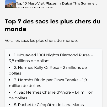
Top 10 Must-Visit Places in Dubai This Summer:
Beat the Heat in Style
Top 7 des sacs les plus chers du
Top 7 Busiest Airports in the World: Hub of Global
Travel
monde
Abu Dhabi vs Dubai: A Practical Comparison for
Voici les sacs les plus chers du monde.
Investors and Residents
1. Mouawad 1001 Nights Diamond Purse –
Best Schools in Downtown Dubai: A Guide for
Families
3,8 millions de dollars
2. Hermès Kelly Or Rose – 2 millions de
Que faire à Dubaï en été : le guide ultime pour
dollars
profiter de la chaleur
3. Hermès Birkin par Ginza Tanaka – 1,9
million de dollars
Cadeaux de luxe pour hommes : des idées de
4. Sac Hermès Chaîne d'Ancre – 1,4 million
présents attentionnés et intemporels
de dollars
5. Pochette Cléopâtre de Lana Marks –
Écoles à proximité de Palm Jumeirah : un guide