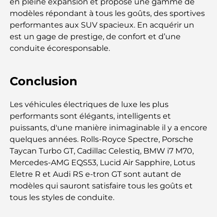
Découverte des sites emblématiques d'Abu Dhabi
en pleine expansion et propose une gamme de
modèles répondant à tous les goûts, des sportives
performantes aux SUV spacieux. En acquérir un
Écoles à Abou Dhabi : Le guide ultime des
est un gage de prestige, de confort et d’une
meilleures écoles de la capitale
conduite écoresponsable.
Restaurants à Abou Dhabi : un tour savoureux de
la capitale
Conclusion
Gyms in Abu Dhabi: Your Guide to the Best
Les véhicules électriques de luxe les plus
Fitness Spots in the City
performants sont élégants, intelligents et
puissants, d'une manière inimaginable il y a encore
Centres commerciaux à Abou Dhabi : votre guide
quelques années. Rolls-Royce Spectre, Porsche
des meilleurs endroits pour faire du shopping en
Taycan Turbo GT, Cadillac Celestiq, BMW i7 M70,
ville
Mercedes-AMG EQS53, Lucid Air Sapphire, Lotus
Eletre R et Audi RS e-tron GT sont autant de
Les plus belles plages d'Abu Dhabi pour une
journée parfaite
modèles qui sauront satisfaire tous les goûts et
tous les styles de conduite.
Les îles incontournables d'Abu Dhabi à découvrir