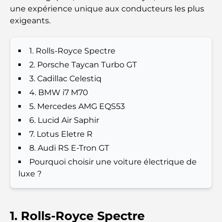
Families
une expérience unique aux conducteurs les plus
exigeants.
Que faire à Dubaï en été : le guide ultime pour
profiter de la chaleur
1. Rolls-Royce Spectre
Cadeaux de luxe pour hommes : des idées de
2. Porsche Taycan Turbo GT
présents attentionnés et intemporels
3. Cadillac Celestiq
4. BMW i7 M70
Écoles à proximité de Palm Jumeirah : un guide
5. Mercedes AMG EQS53
complet pour les familles
6. Lucid Air Saphir
7. Lotus Eletre R
Les meilleurs hôtels de Business Bay, à Dubaï :
votre guide ultime
8. Audi RS E-Tron GT
Pourquoi choisir une voiture électrique de
Les meilleurs cafés avec vue à Dubaï : un parfait
luxe ?
mélange de saveurs et de paysages
Restaurants avec vue sur le Burj Al Arab :
1. Rolls-Royce Spectre
Expériences gastronomiques exceptionnelles à