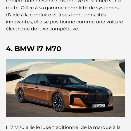
confère une présence distinctive et raffinée sur la
Les meilleures entreprises d'aménagement
paysager à Dubaï : Transformer vos espaces
route. Grâce à sa gamme complète de systèmes
extérieurs
d'aide à la conduite et à ses fonctionnalités
innovantes, elle se positionne comme une voiture
Les meilleures entreprises de déménagement à
électrique de luxe compétitive.
Dubaï : un guide complet
4. BMW i7 M70
Palm Jebel Ali contre Palm Jumeirah : une
comparaison claire pour les acheteurs immobiliers
avisés
Découvrez Moon Island Dubai : votre guide ultime
À la découverte des sites historiques de Dubaï : un
voyage à travers le temps
Les 7 meilleurs restaurants de Dubai Creek
Harbour où dîner
L'i7 M70 allie le luxe traditionnel de la marque à la