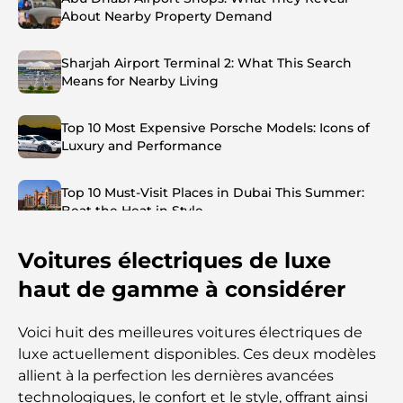
About Nearby Property Demand
Sharjah Airport Terminal 2: What This Search
Means for Nearby Living
Top 10 Most Expensive Porsche Models: Icons of
Luxury and Performance
Top 10 Must-Visit Places in Dubai This Summer:
Beat the Heat in Style
Voitures électriques de luxe
Top 7 Busiest Airports in the World: Hub of Global
Travel
haut de gamme à considérer
Abu Dhabi vs Dubai: A Practical Comparison for
Voici huit des meilleures voitures électriques de
Investors and Residents
luxe actuellement disponibles. Ces deux modèles
allient à la perfection les dernières avancées
Best Schools in Downtown Dubai: A Guide for
technologiques, le confort et le style, offrant ainsi