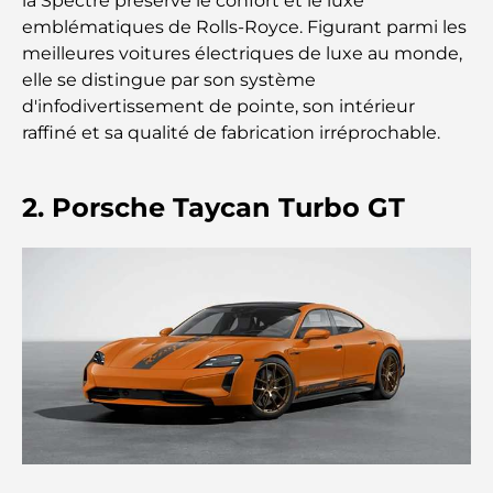
la Spectre préserve le confort et le luxe
emblématiques de Rolls-Royce. Figurant parmi les
Lamborghini les plus chères jamais construites : la
meilleures voitures électriques de luxe au monde,
liste ultime des collectionneurs
elle se distingue par son système
d'infodivertissement de pointe, son intérieur
L'école GEMS la plus chère de Dubaï : un guide
raffiné et sa qualité de fabrication irréprochable.
complet pour les parents
Les meilleures écoles près de Damac Hills 2 : un
2. Porsche Taycan Turbo GT
guide pour les familles
Les meilleurs restaurants indiens de Dubaï : un
voyage culinaire
Découvrez la promenade de Palm Jumeirah : une
balade placée sous le signe du luxe et des
panoramas.
Meilleurs quartiers où vivre en famille à Dubaï :
découvrez les meilleures options