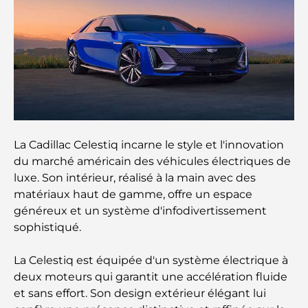
Dubai Horse Racing: Where Tradition Meets
Global Competition
Cafés à Palm Jumeirah : Guide des meilleurs cafés
et lieux de vie de l’île
Les meilleurs petits-déjeuners de Dubaï : Ma
sélection pour 2026
La Cadillac Celestiq incarne le style et l'innovation
du marché américain des véhicules électriques de
Comment obtenir un prêt immobilier à Dubaï : le
luxe. Son intérieur, réalisé à la main avec des
guide ultime
matériaux haut de gamme, offre un espace
généreux et un système d'infodivertissement
Plan directeur de Tilal Al Ghaf : une nouvelle
sophistiqué.
norme pour la vie intégrée à Dubaï
La Celestiq est équipée d'un système électrique à
Maisons conformes au Vastu : Guide pratique pour
deux moteurs qui garantit une accélération fluide
créer équilibre et harmonie
et sans effort. Son design extérieur élégant lui