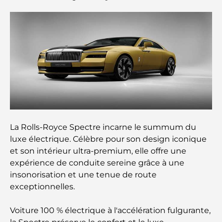
Dubaï
Clubs de plage de Palm Jumeirah : Guide complet
2026
Restaurants italiens du centre-ville de Dubaï : un
avant-goût d'Italie au cœur de la ville
Les 7 meilleures salles de sport de Dubai Hills : le
summum du fitness
La Rolls-Royce Spectre incarne le summum du
Le guide ultime des restaurants gastronomiques
luxe électrique. Célèbre pour son design iconique
de Palm Jumeirah
et son intérieur ultra-premium, elle offre une
expérience de conduite sereine grâce à une
Découvrez les meilleurs petits-déjeuners de
insonorisation et une tenue de route
Business Bay, à Dubaï.
exceptionnelles.
Hôpitaux publics à Dubaï : des soins de santé
Voiture 100 % électrique à l'accélération fulgurante,
complets pour tous