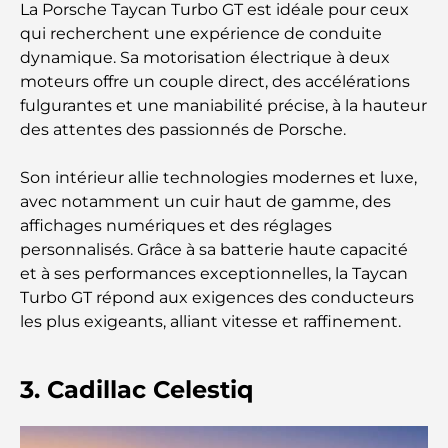
La Porsche Taycan Turbo GT est idéale pour ceux
Hôtels 5 étoiles à Dubaï : un luxe inégalé pour
qui recherchent une expérience de conduite
chaque voyageur
dynamique. Sa motorisation électrique à deux
moteurs offre un couple direct, des accélérations
Que faire dans le centre-ville de Dubaï : votre
fulgurantes et une maniabilité précise, à la hauteur
guide ultime
des attentes des passionnés de Porsche.
Les meilleurs iftars à Dubaï : 7 adresses
Son intérieur allie technologies modernes et luxe,
incontournables pour un repas de Ramadan
avec notamment un cuir haut de gamme, des
mémorable
affichages numériques et des réglages
personnalisés. Grâce à sa batterie haute capacité
Cafés à Business Bay : l’alliance parfaite du café et
et à ses performances exceptionnelles, la Taycan
de la convivialité
Turbo GT répond aux exigences des conducteurs
les plus exigeants, alliant vitesse et raffinement.
Restaurants étoilés Michelin à Dubaï : un circuit
gastronomique inoubliable
3. Cadillac Celestiq
Découverte des restaurants de Jumeirah Golf
Estates : un guide culinaire