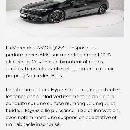
Les meilleurs restaurants de steak à Dubaï : un
guide pour les amateurs de viande
A Brief Guide to Buying Property in Dubai (2025-
26)
Guide des salles de sport de Damac Hills : Les
meilleures options de remise en forme à Damac
La Mercedes-AMG EQS53 transpose les
Hills et aux alentours
performances AMG sur une plateforme 100 %
électrique. Ce véhicule bimoteur offre des
Les meilleurs centres commerciaux de Dubaï pour
accélérations fulgurantes et le confort luxueux
le shopping et les loisirs
propre à Mercedes-Benz.
Que faire au DIFC : explorez le quartier le plus
Le tableau de bord Hyperscreen regroupe toutes
dynamique de Dubaï
les fonctions d'infodivertissement et d'aide à la
conduite sur une surface numérique unique et
Cartes de crédit aux Émirats arabes unis : un guide
fluide. L'EQS53 allie puissance, luxe et innovation,
complet pour dépenser intelligemment
avec notamment une suspension adaptative et
un habitacle insonorisé.
Hôpital du DIFC : des soins médicaux de classe