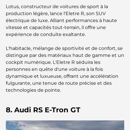
Lotus, constructeur de voitures de sport à la
Les meilleurs cafés du centre-ville de Dubaï : le
production légère, lance l'Eletre R, son SUV
guide complet des amateurs de café
électrique de luxe. Alliant performances à haute
vitesse et capacités tout-terrain, il offre une
expérience de conduite exaltante.
Les Mercedes les plus chères jamais créées
L'habitacle, mélange de sportivité et de confort, se
Déménager à Dubaï depuis l'Australie : Guide
distingue par des matériaux haut de gamme et un
complet du déménagement
cockpit numérique. L'Eletre R séduira les
personnes en quête d'une voiture à la fois
Safari de luxe d'une nuit dans le désert de Dubaï :
dynamique et luxueuse, offrant une accélération
une escapade haut de gamme
fulgurante, une tenue de route précise et des
technologies de pointe.
Les voitures les plus chères de Tesla : l'innovation
au service de la performance
8. Audi RS E-Tron GT
Restaurants Al Wasl : les restaurants les plus
célèbres de Dubaï