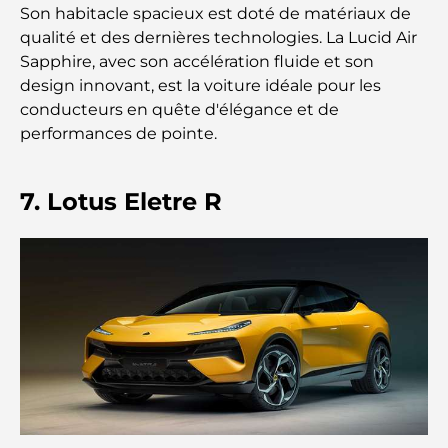
vie communautaire moderne
Son habitacle spacieux est doté de matériaux de
qualité et des dernières technologies. La Lucid Air
Restaurant de l'Opéra de Dubaï : Quand la
Sapphire, avec son accélération fluide et son
gastronomie rencontre la culture
design innovant, est la voiture idéale pour les
conducteurs en quête d'élégance et de
Les marques de costumes les plus chères qui
performances de pointe.
définissent le luxe sur mesure
7. Lotus Eletre R
Restaurants de J1 Beach : la nouvelle destination
gastronomique de luxe à Dubaï
Les montres Rolex les plus chères jamais vendues
Crèches à Dubai Hills : Guide pour les parents
A Brief Guide to Buying Property in Dubai (2025-
26)