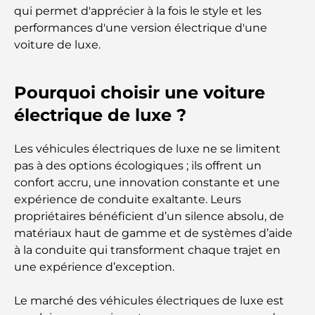
Les marques de vêtements les plus chères au
qui permet d'apprécier à la fois le style et les
monde
performances d'une version électrique d'une
voiture de luxe.
Architecture ottomane : un riche héritage d'art,
de culture et d'empire
Pourquoi choisir une voiture
électrique de luxe ?
Comment choisir un conseiller financier à Dubaï ?
Les véhicules électriques de luxe ne se limitent
Les jets privés les plus chers : immersion dans
pas à des options écologiques ; ils offrent un
l'univers du luxe aéronautique des milliardaires
confort accru, une innovation constante et une
expérience de conduite exaltante. Leurs
Les bagues de fiançailles les plus chères du
propriétaires bénéficient d’un silence absolu, de
monde
matériaux haut de gamme et de systèmes d’aide
à la conduite qui transforment chaque trajet en
Écoles indiennes à Dubaï : Le guide ultime pour
une expérience d’exception.
les parents
Le marché des véhicules électriques de luxe est