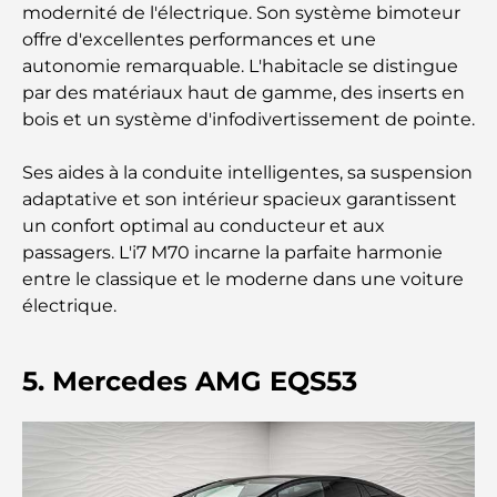
modernité de l'électrique. Son système bimoteur
Les meilleures écoles de Dubai Marina : un guide
offre d'excellentes performances et une
adapté aux familles
autonomie remarquable. L'habitacle se distingue
par des matériaux haut de gamme, des inserts en
Restaurants à Dubai Hills : Les meilleures adresses
bois et un système d'infodivertissement de pointe.
gourmandes d’un quartier en pleine expansion
Ses aides à la conduite intelligentes, sa suspension
Les meilleurs parcours de golf de championnat à
adaptative et son intérieur spacieux garantissent
Dubaï
un confort optimal au conducteur et aux
passagers. L'i7 M70 incarne la parfaite harmonie
Résidences en bord de mer à Dubaï : le luxe au
entre le classique et le moderne dans une voiture
bord de la mer
électrique.
Les meilleures banques de Dubaï pour les
expatriés : un guide bancaire complet
5. Mercedes AMG EQS53
Le pays le plus cher du monde : un classement
mondial des coûts