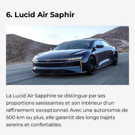
mondiale à Dubaï
6. Lucid Air Saphir
Rarest Car in the World: Automotive Legends
Beyond Price
Salles de sport au DIFC : quand le fitness
rencontre le style de vie professionnel
Plateformes de trading aux Émirats arabes unis :
un guide pour les investisseurs modernes
Family Beach Club Dubai : Là où divertissement et
détente se rencontrent
La Lucid Air Sapphire se distingue par ses
proportions saisissantes et son intérieur d'un
Les meilleures écoles IB à Dubaï : un guide
raffinement exceptionnel. Avec une autonomie de
complet pour les parents
500 km ou plus, elle garantit des longs trajets
sereins et confortables.
Plan directeur de Dubai Hills : une vision pour la