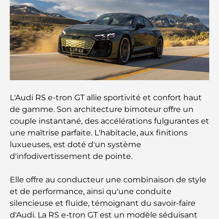
Les 10 pays les plus riches du monde
Activités à faire avec des enfants à Dubaï : un
guide complet pour les familles
Les meilleurs complexes hôteliers balnéaires de
Dubaï pour une escapade de luxe
L'Audi RS e-tron GT allie sportivité et confort haut
de gamme. Son architecture bimoteur offre un
Lieux romantiques à Dubaï pour des moments
couple instantané, des accélérations fulgurantes et
inoubliables
une maîtrise parfaite. L'habitacle, aux finitions
luxueuses, est doté d'un système
Les meilleures options de séjour à Dubaï : Hôtels
d'infodivertissement de pointe.
et complexes hôteliers de premier plan
Elle offre au conducteur une combinaison de style
Meilleurs restaurants pour un déjeuner d'affaires
et de performance, ainsi qu'une conduite
au DIFC
silencieuse et fluide, témoignant du savoir-faire
d'Audi. La RS e-tron GT est un modèle séduisant