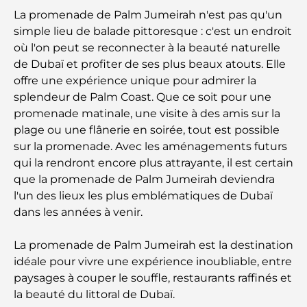
La promenade de Palm Jumeirah n'est pas qu'un
Les meilleurs parcours de golf de championnat à
simple lieu de balade pittoresque : c'est un endroit
Dubaï
où l'on peut se reconnecter à la beauté naturelle
de Dubaï et profiter de ses plus beaux atouts. Elle
Résidences en bord de mer à Dubaï : le luxe au
offre une expérience unique pour admirer la
bord de la mer
splendeur de Palm Coast. Que ce soit pour une
promenade matinale, une visite à des amis sur la
Les meilleures banques de Dubaï pour les
plage ou une flânerie en soirée, tout est possible
expatriés : un guide bancaire complet
sur la promenade. Avec les aménagements futurs
qui la rendront encore plus attrayante, il est certain
Le pays le plus cher du monde : un classement
que la promenade de Palm Jumeirah deviendra
mondial des coûts
l'un des lieux les plus emblématiques de Dubaï
dans les années à venir.
Les meilleurs restaurants de steak à Dubaï : un
guide pour les amateurs de viande
La promenade de Palm Jumeirah est la destination
idéale pour vivre une expérience inoubliable, entre
A Brief Guide to Buying Property in Dubai (2025-
paysages à couper le souffle, restaurants raffinés et
26)
la beauté du littoral de Dubaï.