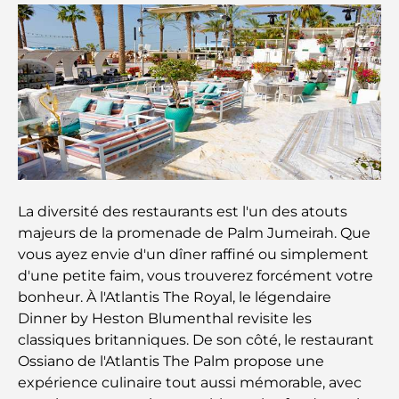
Les meilleurs iftars à Dubaï : 7 adresses
incontournables pour un repas de Ramadan
mémorable
Cafés à Business Bay : l’alliance parfaite du café et
de la convivialité
Restaurants étoilés Michelin à Dubaï : un circuit
gastronomique inoubliable
La diversité des restaurants est l'un des atouts
majeurs de la promenade de Palm Jumeirah. Que
Découverte des restaurants de Jumeirah Golf
vous ayez envie d'un dîner raffiné ou simplement
Estates : un guide culinaire
d'une petite faim, vous trouverez forcément votre
bonheur. À l'Atlantis The Royal, le légendaire
Dubai Horse Racing: Where Tradition Meets
Dinner by Heston Blumenthal revisite les
Global Competition
classiques britanniques. De son côté, le restaurant
Ossiano de l'Atlantis The Palm propose une
Cafés à Palm Jumeirah : Guide des meilleurs cafés
expérience culinaire tout aussi mémorable, avec
et lieux de vie de l’île