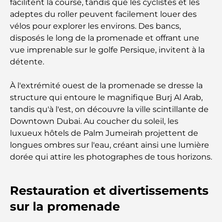
facilitent la course, tandis que les cyclistes et les
adeptes du roller peuvent facilement louer des
Les meilleures écoles près de Damac Hills 2 : un
vélos pour explorer les environs. Des bancs,
guide pour les familles
disposés le long de la promenade et offrant une
vue imprenable sur le golfe Persique, invitent à la
Les meilleurs restaurants indiens de Dubaï : un
détente.
voyage culinaire
À l'extrémité ouest de la promenade se dresse la
Découvrez la promenade de Palm Jumeirah : une
structure qui entoure le magnifique Burj Al Arab,
balade placée sous le signe du luxe et des
tandis qu'à l'est, on découvre la ville scintillante de
panoramas.
Downtown Dubai. Au coucher du soleil, les
luxueux hôtels de Palm Jumeirah projettent de
Meilleurs quartiers où vivre en famille à Dubaï :
découvrez les meilleures options
longues ombres sur l'eau, créant ainsi une lumière
dorée qui attire les photographes de tous horizons.
Hôtels 5 étoiles à Dubaï : un luxe inégalé pour
chaque voyageur
Restauration et divertissements
sur la promenade
Que faire dans le centre-ville de Dubaï : votre
guide ultime