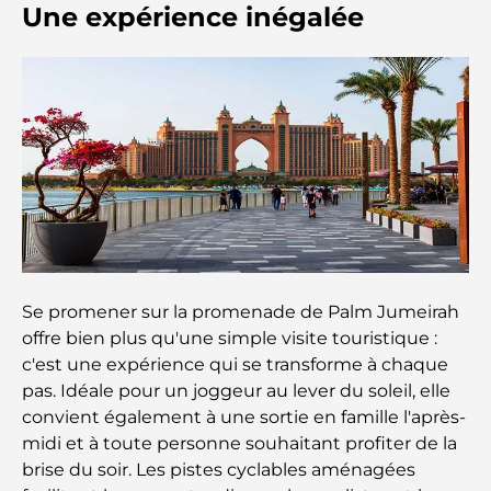
avant-goût d'Italie au cœur de la ville
Une expérience inégalée
Les 7 meilleures salles de sport de Dubai Hills : le
summum du fitness
Le guide ultime des restaurants gastronomiques
de Palm Jumeirah
Découvrez les meilleurs petits-déjeuners de
Business Bay, à Dubaï.
Hôpitaux publics à Dubaï : des soins de santé
Se promener sur la promenade de Palm Jumeirah
complets pour tous
offre bien plus qu'une simple visite touristique :
c'est une expérience qui se transforme à chaque
Lamborghini les plus chères jamais construites : la
pas. Idéale pour un joggeur au lever du soleil, elle
liste ultime des collectionneurs
convient également à une sortie en famille l'après-
midi et à toute personne souhaitant profiter de la
L'école GEMS la plus chère de Dubaï : un guide
brise du soir. Les pistes cyclables aménagées
complet pour les parents