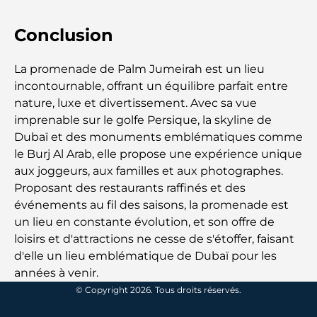
Guide des salles de sport de Damac Hills : Les
meilleures options de remise en forme à Damac
Conclusion
Hills et aux alentours
Les meilleurs centres commerciaux de Dubaï pour
La promenade de Palm Jumeirah est un lieu
le shopping et les loisirs
incontournable, offrant un équilibre parfait entre
nature, luxe et divertissement. Avec sa vue
Que faire au DIFC : explorez le quartier le plus
imprenable sur le golfe Persique, la skyline de
dynamique de Dubaï
Dubaï et des monuments emblématiques comme
le Burj Al Arab, elle propose une expérience unique
Cartes de crédit aux Émirats arabes unis : un guide
aux joggeurs, aux familles et aux photographes.
complet pour dépenser intelligemment
Proposant des restaurants raffinés et des
événements au fil des saisons, la promenade est
Hôpital du DIFC : des soins médicaux de classe
un lieu en constante évolution, et son offre de
mondiale à Dubaï
loisirs et d'attractions ne cesse de s'étoffer, faisant
d'elle un lieu emblématique de Dubaï pour les
Rarest Car in the World: Automotive Legends
années à venir.
Beyond Price
© Copyright 2026. Tous droits réservés.