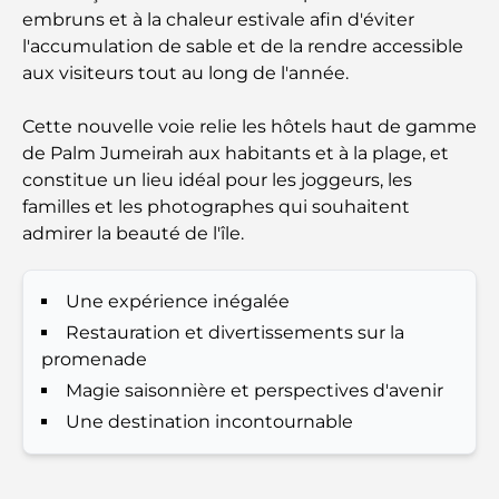
présents attentionnés et intemporels
embruns et à la chaleur estivale afin d'éviter
l'accumulation de sable et de la rendre accessible
Écoles à proximité de Palm Jumeirah : un guide
aux visiteurs tout au long de l'année.
complet pour les familles
Cette nouvelle voie relie les hôtels haut de gamme
Les meilleurs hôtels de Business Bay, à Dubaï :
de Palm Jumeirah aux habitants et à la plage, et
votre guide ultime
constitue un lieu idéal pour les joggeurs, les
familles et les photographes qui souhaitent
Les meilleurs cafés avec vue à Dubaï : un parfait
admirer la beauté de l'île.
mélange de saveurs et de paysages
Une expérience inégalée
Restaurants avec vue sur le Burj Al Arab :
Expériences gastronomiques exceptionnelles à
Restauration et divertissements sur la
Dubaï
promenade
Magie saisonnière et perspectives d'avenir
Clubs de plage de Palm Jumeirah : Guide complet
Une destination incontournable
2026
Restaurants italiens du centre-ville de Dubaï : un