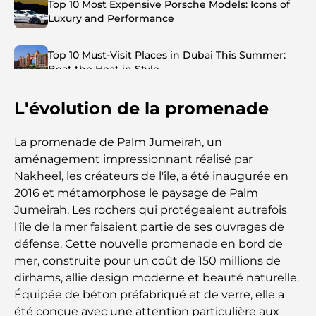
Top 10 Most Expensive Porsche Models: Icons of
Luxury and Performance
Top 10 Must-Visit Places in Dubai This Summer:
Beat the Heat in Style
L'évolution de la promenade
Top 7 Busiest Airports in the World: Hub of Global
Travel
La promenade de Palm Jumeirah, un
Abu Dhabi vs Dubai: A Practical Comparison for
aménagement impressionnant réalisé par
Investors and Residents
Nakheel, les créateurs de l'île, a été inaugurée en
2016 et métamorphose le paysage de Palm
Best Schools in Downtown Dubai: A Guide for
Jumeirah. Les rochers qui protégeaient autrefois
Families
l'île de la mer faisaient partie de ses ouvrages de
défense. Cette nouvelle promenade en bord de
Que faire à Dubaï en été : le guide ultime pour
mer, construite pour un coût de 150 millions de
profiter de la chaleur
dirhams, allie design moderne et beauté naturelle.
Équipée de béton préfabriqué et de verre, elle a
Cadeaux de luxe pour hommes : des idées de
été conçue avec une attention particulière aux