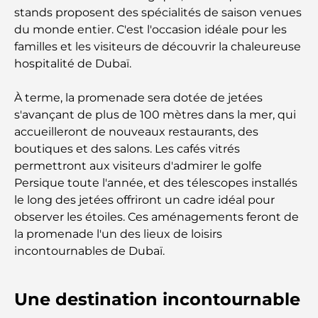
stands proposent des spécialités de saison venues
Palm Jebel Ali contre Palm Jumeirah : une
du monde entier. C'est l'occasion idéale pour les
comparaison claire pour les acheteurs immobiliers
familles et les visiteurs de découvrir la chaleureuse
avisés
hospitalité de Dubaï.
Découvrez Moon Island Dubai : votre guide ultime
À terme, la promenade sera dotée de jetées
s'avançant de plus de 100 mètres dans la mer, qui
accueilleront de nouveaux restaurants, des
À la découverte des sites historiques de Dubaï : un
voyage à travers le temps
boutiques et des salons. Les cafés vitrés
permettront aux visiteurs d'admirer le golfe
Persique toute l'année, et des télescopes installés
Les 7 meilleurs restaurants de Dubai Creek
Harbour où dîner
le long des jetées offriront un cadre idéal pour
observer les étoiles. Ces aménagements feront de
la promenade l'un des lieux de loisirs
Les meilleures écoles de Dubai Marina : un guide
adapté aux familles
incontournables de Dubaï.
Restaurants à Dubai Hills : Les meilleures adresses
Une destination incontournable
gourmandes d’un quartier en pleine expansion