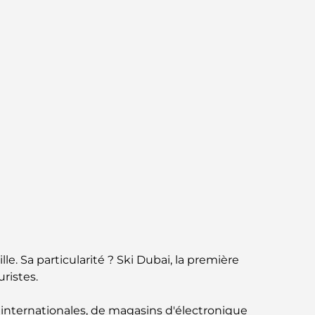
Jumeirah : une balade placée sous le signe
du luxe et des panoramas.
Meilleurs quartiers où vivre en famille à
Dubaï : découvrez les meilleures options
Hôtels 5 étoiles à Dubaï : un luxe inégalé
pour chaque voyageur
Que faire dans le centre-ville de Dubaï :
votre guide ultime
Les meilleurs iftars à Dubaï : 7 adresses
incontournables pour un repas de Ramadan
mémorable
le. Sa particularité ? Ski Dubai, la première
Cafés à Business Bay : l’alliance parfaite du
uristes.
café et de la convivialité
nternationales, de magasins d'électronique
Restaurants étoilés Michelin à Dubaï : un