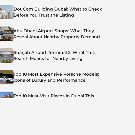
Dot Com Building Dubai: What to Check
Before You Trust the Listing
Abu Dhabi Airport Shops: What They
Reveal About Nearby Property Demand
Sharjah Airport Terminal 2: What This
Search Means for Nearby Living
Top 10 Most Expensive Porsche Models:
Icons of Luxury and Performance
Top 10 Must-Visit Places in Dubai This
Summer: Beat the Heat in Style
Top 7 Busiest Airports in the World: Hub of
Global Travel