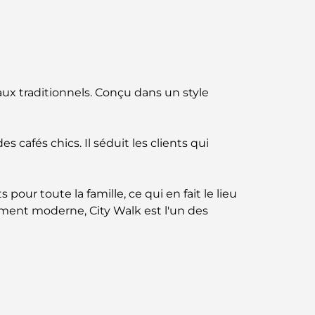
norme pour la vie intégrée à Dubaï
Maisons conformes au Vastu : Guide
pratique pour créer équilibre et harmonie
Les meilleures entreprises d'aménagement
ux traditionnels. Conçu dans un style
paysager à Dubaï : Transformer vos espaces
extérieurs
cafés chics. Il séduit les clients qui
Les meilleures entreprises de
déménagement à Dubaï : un guide complet
ur toute la famille, ce qui en fait le lieu
Palm Jebel Ali contre Palm Jumeirah : une
comparaison claire pour les acheteurs
ument moderne, City Walk est l'un des
immobiliers avisés
Découvrez Moon Island Dubai : votre guide
ultime
À la découverte des sites historiques de