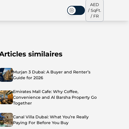
AED
/ SqFt.
Mode sombre
/ FR
Articles similaires
s de ville
Notre équipe
Penthouses
Penthouses
Murjan 3 Dubai: A Buyer and Renter’s
Guide for 2026
Emirates Mall Cafe: Why Coffee,
Convenience and Al Barsha Property Go
Together
Canal Villa Dubai: What You’re Really
Paying For Before You Buy