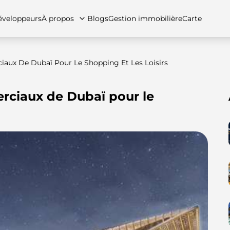
veloppeurs
À propos
Blogs
Gestion immobilière
Carte
iaux De Dubaï Pour Le Shopping Et Les Loisirs
rciaux de Dubaï pour le
tez-nous
artements
Appartements
Carrières
Villas
Villas
Maisons de ville
FAQs
Maison