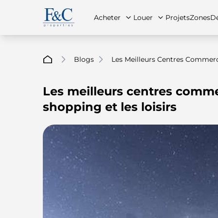
Acheter
Louer
Projets
Zones
Dé
Blogs
Les Meilleurs Centres Commerc
Les meilleurs centres comme
À propos de nous
Toutes les propriétés
Toutes les propriétés
Contac
App
shopping et les loisirs