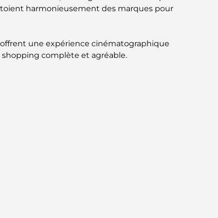
 côtoient harmonieusement des marques pour
circuit gastronomique inoubliable
Découverte des restaurants de Jumeirah
ui offrent une expérience cinématographique
Golf Estates : un guide culinaire
e shopping complète et agréable.
Dubai Horse Racing: Where Tradition Meets
Global Competition
Cafés à Palm Jumeirah : Guide des meilleurs
cafés et lieux de vie de l’île
Les meilleurs petits-déjeuners de Dubaï :
Ma sélection pour 2026
Comment obtenir un prêt immobilier à
Dubaï : le guide ultime
Plan directeur de Tilal Al Ghaf : une nouvelle