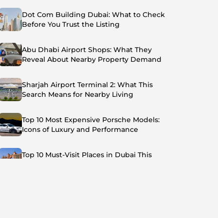
Dot Com Building Dubai: What to Check
Before You Trust the Listing
Abu Dhabi Airport Shops: What They
Reveal About Nearby Property Demand
Sharjah Airport Terminal 2: What This
Search Means for Nearby Living
Top 10 Most Expensive Porsche Models:
Icons of Luxury and Performance
Top 10 Must-Visit Places in Dubai This
Summer: Beat the Heat in Style
Top 7 Busiest Airports in the World: Hub of
Global Travel