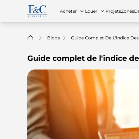
Acheter
Louer
Projets
Zones
Dé
Blogs
Guide Complet De L'indice Des 
Guide complet de l'indice de
À propos de nous
Toutes les propriétés
Toutes les propriétés
Contac
App