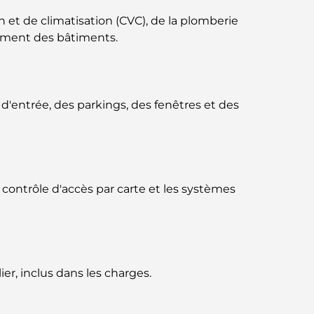
Business Bay, à Dubaï.
et de climatisation (CVC), de la plomberie
nnement des bâtiments.
Hôpitaux publics à Dubaï : des soins de
santé complets pour tous
Lamborghini les plus chères jamais
d'entrée, des parkings, des fenêtres et des
construites : la liste ultime des
collectionneurs
L'école GEMS la plus chère de Dubaï : un
guide complet pour les parents
 contrôle d'accès par carte et les systèmes
Les meilleures écoles près de Damac Hills
2 : un guide pour les familles
Les meilleurs restaurants indiens de Dubaï :
un voyage culinaire
ier, inclus dans les charges.
Découvrez la promenade de Palm