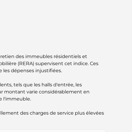
Abu Dhabi vs Dubai: A Practical Comparison
for Investors and Residents
Best Schools in Downtown Dubai: A Guide
for Families
Que faire à Dubaï en été : le guide ultime
pour profiter de la chaleur
ntretien des immeubles résidentiels et
lière (RERA) supervisent cet indice. Ces
Cadeaux de luxe pour hommes : des idées
e les dépenses injustifiées.
de présents attentionnés et intemporels
ts, tels que les halls d'entrée, les
Écoles à proximité de Palm Jumeirah : un
. Leur montant varie considérablement en
guide complet pour les familles
e l'immeuble.
Les meilleurs hôtels de Business Bay, à
ellement des charges de service plus élevées
Dubaï : votre guide ultime
Les meilleurs cafés avec vue à Dubaï : un