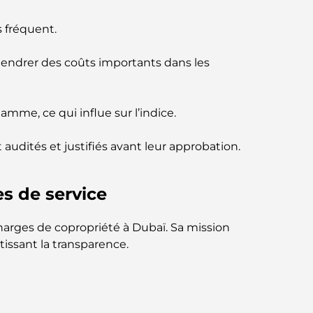
circuit gastronomique inoubliable
 fréquent.
Découverte des restaurants de Jumeirah
gendrer des coûts importants dans les
Golf Estates : un guide culinaire
Dubai Horse Racing: Where Tradition Meets
mme, ce qui influe sur l’indice.
Global Competition
audités et justifiés avant leur approbation.
Cafés à Palm Jumeirah : Guide des meilleurs
cafés et lieux de vie de l’île
es de service
Les meilleurs petits-déjeuners de Dubaï :
Ma sélection pour 2026
arges de copropriété à Dubaï. Sa mission
ntissant la transparence.
Comment obtenir un prêt immobilier à
Dubaï : le guide ultime
Plan directeur de Tilal Al Ghaf : une nouvelle