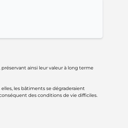
parfait mélange de saveurs et de paysages
Restaurants avec vue sur le Burj Al Arab :
Expériences gastronomiques
exceptionnelles à Dubaï
Clubs de plage de Palm Jumeirah : Guide
complet 2026
Restaurants italiens du centre-ville de Dubaï
préservant ainsi leur valeur à long terme
: un avant-goût d'Italie au cœur de la ville
Les 7 meilleures salles de sport de Dubai
 elles, les bâtiments se dégraderaient
Hills : le summum du fitness
onséquent des conditions de vie difficiles.
Le guide ultime des restaurants
gastronomiques de Palm Jumeirah
Découvrez les meilleurs petits-déjeuners de