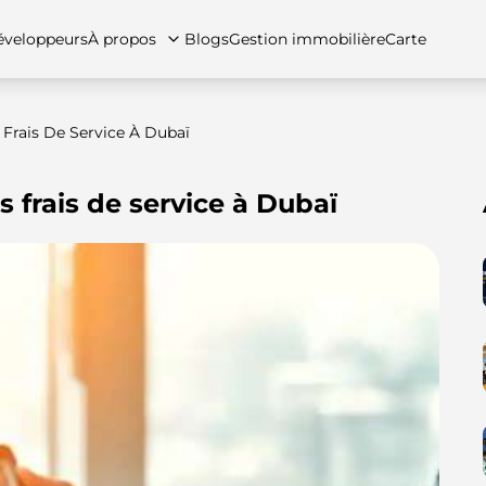
veloppeurs
À propos
Blogs
Gestion immobilière
Carte
Frais De Service À Dubaï
s frais de service à Dubaï
tez-nous
artements
Appartements
Carrières
Villas
Villas
Maisons de ville
FAQs
Maison