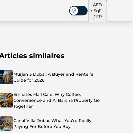
AED
/ SqFt.
Mode sombre
/ FR
Articles similaires
s de ville
Notre équipe
Penthouses
Penthouses
Murjan 3 Dubai: A Buyer and Renter’s
Guide for 2026
Emirates Mall Cafe: Why Coffee,
Convenience and Al Barsha Property Go
Together
Canal Villa Dubai: What You’re Really
Paying For Before You Buy