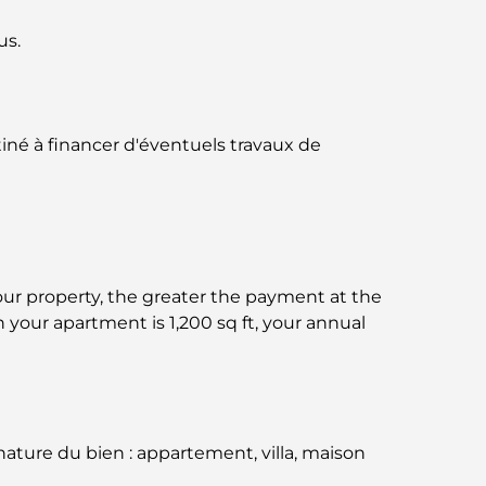
Jumeirah : une balade placée sous le signe
du luxe et des panoramas.
us.
Meilleurs quartiers où vivre en famille à
Dubaï : découvrez les meilleures options
iné à financer d'éventuels travaux de
Hôtels 5 étoiles à Dubaï : un luxe inégalé
pour chaque voyageur
Que faire dans le centre-ville de Dubaï :
votre guide ultime
your property, the greater the payment at the
Les meilleurs iftars à Dubaï : 7 adresses
 your apartment is 1,200 sq ft, your annual
incontournables pour un repas de Ramadan
mémorable
Cafés à Business Bay : l’alliance parfaite du
café et de la convivialité
ture du bien : appartement, villa, maison
Restaurants étoilés Michelin à Dubaï : un