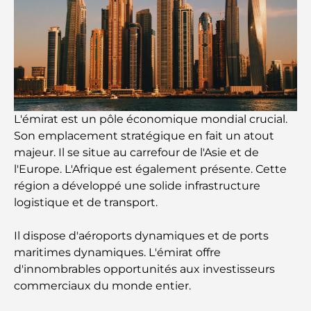
Découvrez les meilleurs petits-déjeuners de
Business Bay, à Dubaï.
Hôpitaux publics à Dubaï : des soins de santé
complets pour tous
Lamborghini les plus chères jamais construites : la
L'émirat est un pôle économique mondial crucial.
liste ultime des collectionneurs
Son emplacement stratégique en fait un atout
majeur. Il se situe au carrefour de l'Asie et de
L'école GEMS la plus chère de Dubaï : un guide
l'Europe. L'Afrique est également présente. Cette
complet pour les parents
région a développé une solide infrastructure
logistique et de transport.
Les meilleures écoles près de Damac Hills 2 : un
guide pour les familles
Il dispose d'aéroports dynamiques et de ports
maritimes dynamiques. L'émirat offre
Les meilleurs restaurants indiens de Dubaï : un
d'innombrables opportunités aux investisseurs
voyage culinaire
commerciaux du monde entier.
Découvrez la promenade de Palm Jumeirah : une