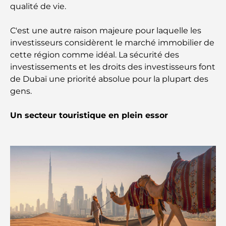
qualité de vie.
Les meilleures écoles IB à Dubaï : un guide
complet pour les parents
C'est une autre raison majeure pour laquelle les
investisseurs considèrent le marché immobilier de
cette région comme idéal. La sécurité des
Plan directeur de Dubai Hills : une vision pour la
vie communautaire moderne
investissements et les droits des investisseurs font
de Dubaï une priorité absolue pour la plupart des
gens.
Restaurant de l'Opéra de Dubaï : Quand la
gastronomie rencontre la culture
Un secteur touristique en plein essor
Les marques de costumes les plus chères qui
définissent le luxe sur mesure
Restaurants de J1 Beach : la nouvelle destination
gastronomique de luxe à Dubaï
Les montres Rolex les plus chères jamais vendues