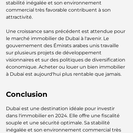
Les voitures les plus chères de Tesla : l'innovation
stabilité inégalée et son environnement
au service de la performance
commercial très favorable contribuent à son
attractivité.
Restaurants Al Wasl : les restaurants les plus
célèbres de Dubaï
Une croissance sans précédent est attendue pour
le marché immobilier de Dubaï à l'avenir. Le
gouvernement des Émirats arabes unis travaille
Les 10 pays les plus riches du monde
sur plusieurs projets de développement
visionnaires et sur des politiques de diversification
Activités à faire avec des enfants à Dubaï : un
économique. Acheter ou louer un bien immobilier
guide complet pour les familles
à Dubaï est aujourd'hui plus rentable que jamais.
Les meilleurs complexes hôteliers balnéaires de
Conclusion
Dubaï pour une escapade de luxe
Dubaï est une destination idéale pour investir
Lieux romantiques à Dubaï pour des moments
inoubliables
dans l'immobilier en 2024. Elle offre une fiscalité
souple et une sécurité optimale. Sa stabilité
inégalée et son environnement commercial très
Les meilleures options de séjour à Dubaï : Hôtels