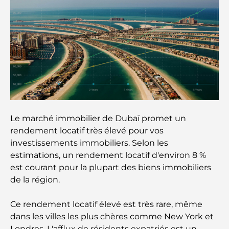
expatriés : un guide bancaire complet
Le pays le plus cher du monde : un classement
mondial des coûts
Les meilleurs restaurants de steak à Dubaï : un
guide pour les amateurs de viande
A Brief Guide to Buying Property in Dubai (2025-
26)
Le marché immobilier de Dubaï promet un
rendement locatif très élevé pour vos
Guide des salles de sport de Damac Hills : Les
investissements immobiliers. Selon les
meilleures options de remise en forme à Damac
estimations, un rendement locatif d'environ 8 %
Hills et aux alentours
est courant pour la plupart des biens immobiliers
de la région.
Les meilleurs centres commerciaux de Dubaï pour
le shopping et les loisirs
Ce rendement locatif élevé est très rare, même
dans les villes les plus chères comme New York et
Que faire au DIFC : explorez le quartier le plus
Londres. L'afflux de résidents expatriés est un