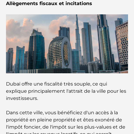
Allègements fiscaux et incitations
balade placée sous le signe du luxe et des
panoramas.
Meilleurs quartiers où vivre en famille à Dubaï :
découvrez les meilleures options
Hôtels 5 étoiles à Dubaï : un luxe inégalé pour
chaque voyageur
Que faire dans le centre-ville de Dubaï : votre
guide ultime
Dubaï offre une fiscalité très souple, ce qui
Les meilleurs iftars à Dubaï : 7 adresses
explique principalement l'attrait de la ville pour les
incontournables pour un repas de Ramadan
investisseurs.
mémorable
Dans cette ville, vous bénéficiez d'un accès à la
Cafés à Business Bay : l’alliance parfaite du café et
propriété en pleine propriété et êtes exonéré de
de la convivialité
l'impôt foncier, de l'impôt sur les plus-values ​​et de