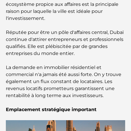
écosystème propice aux affaires est la principale
Les meilleurs cafés avec vue à Dubaï : un parfait
raison pour laquelle la ville est idéale pour
mélange de saveurs et de paysages
l'investissement.
Restaurants avec vue sur le Burj Al Arab :
Expériences gastronomiques exceptionnelles à
Réputée pour être un pôle d'affaires central, Dubaï
Dubaï
continue d'attirer entrepreneurs et professionnels
qualifiés. Elle est plébiscitée par de grandes
Clubs de plage de Palm Jumeirah : Guide complet
entreprises du monde entier.
2026
La demande en immobilier résidentiel et
Restaurants italiens du centre-ville de Dubaï : un
commercial n'a jamais été aussi forte. On y trouve
avant-goût d'Italie au cœur de la ville
également un flux constant de locataires. Les
revenus locatifs prometteurs garantissent une
Les 7 meilleures salles de sport de Dubai Hills : le
rentabilité à long terme aux investisseurs.
summum du fitness
Emplacement stratégique important
Le guide ultime des restaurants gastronomiques
de Palm Jumeirah