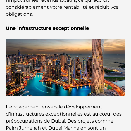
l'impôt sur les revenus locatifs, ce qui accroît
Restaurants étoilés Michelin à Dubaï : un circuit
considérablement votre rentabilité et réduit vos
gastronomique inoubliable
obligations.
Découverte des restaurants de Jumeirah Golf
Une infrastructure exceptionnelle
Estates : un guide culinaire
Dubai Horse Racing: Where Tradition Meets
Global Competition
Cafés à Palm Jumeirah : Guide des meilleurs cafés
et lieux de vie de l’île
Les meilleurs petits-déjeuners de Dubaï : Ma
sélection pour 2026
L'engagement envers le développement
Comment obtenir un prêt immobilier à Dubaï : le
d'infrastructures exceptionnelles est au cœur des
guide ultime
préoccupations de Dubaï. Des projets comme
Palm Jumeirah et Dubaï Marina en sont un
Plan directeur de Tilal Al Ghaf : une nouvelle