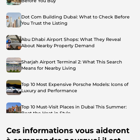
Before You Buy
Dot Com Building Dubai: What to Check Before
You Trust the Listing
Abu Dhabi Airport Shops: What They Reveal
About Nearby Property Demand
Sharjah Airport Terminal 2: What This Search
Means for Nearby Living
Top 10 Most Expensive Porsche Models: Icons of
Luxury and Performance
Top 10 Must-Visit Places in Dubai This Summer:
Beat the Heat in Style
Ces informations vous aideront
Top 7 Busiest Airports in the World: Hub of Global
Travel