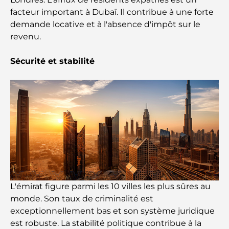
dynamique de Dubaï
facteur important à Dubaï. Il contribue à une forte
demande locative et à l'absence d'impôt sur le
Cartes de crédit aux Émirats arabes unis : un guide
revenu.
complet pour dépenser intelligemment
Sécurité et stabilité
Hôpital du DIFC : des soins médicaux de classe
mondiale à Dubaï
Rarest Car in the World: Automotive Legends
Beyond Price
Salles de sport au DIFC : quand le fitness
rencontre le style de vie professionnel
Plateformes de trading aux Émirats arabes unis :
un guide pour les investisseurs modernes
L'émirat figure parmi les 10 villes les plus sûres au
monde. Son taux de criminalité est
exceptionnellement bas et son système juridique
Family Beach Club Dubai : Là où divertissement et
détente se rencontrent
est robuste. La stabilité politique contribue à la