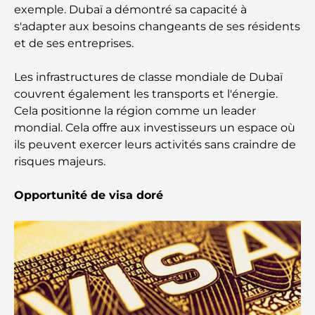
exemple. Dubaï a démontré sa capacité à
norme pour la vie intégrée à Dubaï
s'adapter aux besoins changeants de ses résidents
et de ses entreprises.
Maisons conformes au Vastu : Guide pratique pour
créer équilibre et harmonie
Les infrastructures de classe mondiale de Dubaï
couvrent également les transports et l'énergie.
Les meilleures entreprises d'aménagement
paysager à Dubaï : Transformer vos espaces
Cela positionne la région comme un leader
extérieurs
mondial. Cela offre aux investisseurs un espace où
ils peuvent exercer leurs activités sans craindre de
Les meilleures entreprises de déménagement à
risques majeurs.
Dubaï : un guide complet
Opportunité de visa doré
Palm Jebel Ali contre Palm Jumeirah : une
comparaison claire pour les acheteurs immobiliers
avisés
Découvrez Moon Island Dubai : votre guide ultime