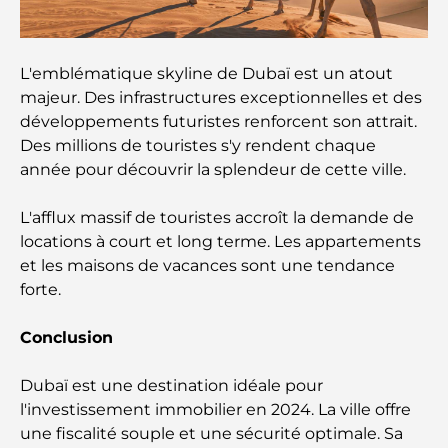
Crèches à Dubai Hills : Guide pour les parents
L'emblématique skyline de Dubaï est un atout
A Brief Guide to Buying Property in Dubai (2025-
majeur. Des infrastructures exceptionnelles et des
26)
développements futuristes renforcent son attrait.
Des millions de touristes s'y rendent chaque
Les meilleurs cafés du centre-ville de Dubaï : le
année pour découvrir la splendeur de cette ville.
guide complet des amateurs de café
L'afflux massif de touristes accroît la demande de
locations à court et long terme. Les appartements
Les Mercedes les plus chères jamais créées
et les maisons de vacances sont une tendance
forte.
Déménager à Dubaï depuis l'Australie : Guide
complet du déménagement
Conclusion
Safari de luxe d'une nuit dans le désert de Dubaï :
Dubaï est une destination idéale pour
une escapade haut de gamme
l'investissement immobilier en 2024. La ville offre
une fiscalité souple et une sécurité optimale. Sa