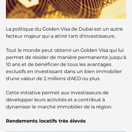
À la découverte des sites historiques de Dubaï : un
voyage à travers le temps
Les 7 meilleurs restaurants de Dubai Creek
Harbour où dîner
La politique du Golden Visa de Dubaï est un autre
facteur majeur qui a attiré tant d'investisseurs.
Les meilleures écoles de Dubai Marina : un guide
adapté aux familles
Tout le monde peut obtenir un Golden Visa qui lui
permet de résider de manière permanente jusqu'à
Restaurants à Dubai Hills : Les meilleures adresses
10 ans et de bénéficier de tous les avantages
gourmandes d’un quartier en pleine expansion
exclusifs en investissant dans un bien immobilier
d'une valeur de 2 millions d'AED ou plus.
Les meilleurs parcours de golf de championnat à
Dubaï
Cette initiative permet aux investisseurs de
développer leurs activités et a contribué à
Résidences en bord de mer à Dubaï : le luxe au
dynamiser le marché immobilier de la région.
bord de la mer
Rendements locatifs très élevés
Les meilleures banques de Dubaï pour les