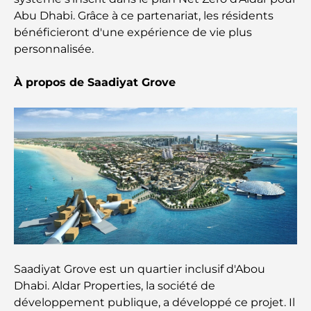
summum du fitness
Abu Dhabi. Grâce à ce partenariat, les résidents
bénéficieront d'une expérience de vie plus
Le guide ultime des restaurants gastronomiques
personnalisée.
de Palm Jumeirah
À propos de Saadiyat Grove
Découvrez les meilleurs petits-déjeuners de
Business Bay, à Dubaï.
Hôpitaux publics à Dubaï : des soins de santé
complets pour tous
Lamborghini les plus chères jamais construites : la
liste ultime des collectionneurs
L'école GEMS la plus chère de Dubaï : un guide
complet pour les parents
Saadiyat Grove est un quartier inclusif d'Abou
Dhabi. Aldar Properties, la société de
Les meilleures écoles près de Damac Hills 2 : un
développement publique, a développé ce projet. Il
guide pour les familles