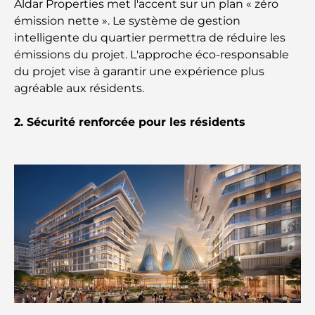
Aldar Properties met l'accent sur un plan « zéro
Résidences en bord de mer à Dubaï : le luxe au
émission nette ». Le système de gestion
bord de la mer
intelligente du quartier permettra de réduire les
émissions du projet. L'approche éco-responsable
Les meilleures banques de Dubaï pour les
du projet vise à garantir une expérience plus
expatriés : un guide bancaire complet
agréable aux résidents.
Le pays le plus cher du monde : un classement
2. Sécurité renforcée pour les résidents
mondial des coûts
Les meilleurs restaurants de steak à Dubaï : un
guide pour les amateurs de viande
A Brief Guide to Buying Property in Dubai (2025-
26)
Guide des salles de sport de Damac Hills : Les
meilleures options de remise en forme à Damac
Hills et aux alentours