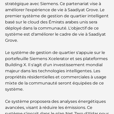
complet pour les familles
stratégique avec Siemens. Ce partenariat vise à
améliorer l'expérience de vie à Saadiyat Grove. Le
Les meilleurs hôtels de Business Bay, à Dubaï :
premier système de gestion de quartier intelligent
votre guide ultime
basé sur le cloud des Émirats arabes unis sera
déployé dans la communauté. L'objectif de ce
Les meilleurs cafés avec vue à Dubaï : un parfait
système est d'améliorer le cadre de vie à Saadiyat
mélange de saveurs et de paysages
Grove.
Restaurants avec vue sur le Burj Al Arab :
Le système de gestion de quartier s'appuie sur le
Expériences gastronomiques exceptionnelles à
portefeuille Siemens Xcelerator et ses plateformes
Dubaï
Building X. Il s'agit d'un investissement mondial
majeur dans les technologies intelligentes. Les
Clubs de plage de Palm Jumeirah : Guide complet
propriétés résidentielles et commerciales à usage
2026
mixte de la communauté seront équipées de ce
système.
Restaurants italiens du centre-ville de Dubaï : un
avant-goût d'Italie au cœur de la ville
Ce système proposera des analyses énergétiques
avancées, visant à réduire les émissions. Ce
Les 7 meilleures salles de sport de Dubai Hills : le
système s'inscrit dans le plan Net Zero d'Aldar pour