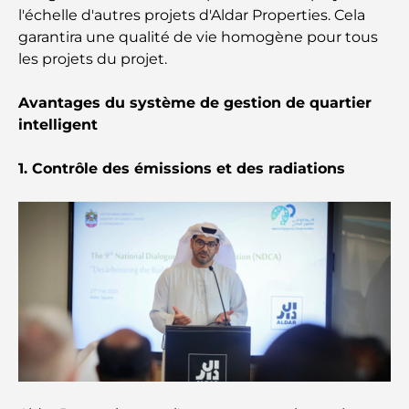
l'échelle d'autres projets d'Aldar Properties. Cela
garantira une qualité de vie homogène pour tous
Découvrez Moon Island Dubai : votre guide ultime
les projets du projet.
Avantages du système de gestion de quartier
À la découverte des sites historiques de Dubaï : un
voyage à travers le temps
intelligent
1. Contrôle des émissions et des radiations
Les 7 meilleurs restaurants de Dubai Creek
Harbour où dîner
Les meilleures écoles de Dubai Marina : un guide
adapté aux familles
Restaurants à Dubai Hills : Les meilleures adresses
gourmandes d’un quartier en pleine expansion
Les meilleurs parcours de golf de championnat à
Dubaï