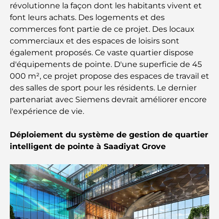
révolutionne la façon dont les habitants vivent et
font leurs achats. Des logements et des
Les meilleurs restaurants indiens de Dubaï : un
commerces font partie de ce projet. Des locaux
voyage culinaire
commerciaux et des espaces de loisirs sont
également proposés. Ce vaste quartier dispose
Découvrez la promenade de Palm Jumeirah : une
balade placée sous le signe du luxe et des
d'équipements de pointe. D'une superficie de 45
panoramas.
000 m², ce projet propose des espaces de travail et
des salles de sport pour les résidents. Le dernier
Meilleurs quartiers où vivre en famille à Dubaï :
partenariat avec Siemens devrait améliorer encore
découvrez les meilleures options
l'expérience de vie.
Hôtels 5 étoiles à Dubaï : un luxe inégalé pour
Déploiement du système de gestion de quartier
chaque voyageur
intelligent de pointe à Saadiyat Grove
Que faire dans le centre-ville de Dubaï : votre
guide ultime
Les meilleurs iftars à Dubaï : 7 adresses
incontournables pour un repas de Ramadan