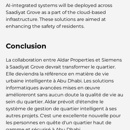
AI-integrated systems will be deployed across
Les meilleurs centres commerciaux de Dubaï pour
le shopping et les loisirs
Saadiyat Grove as a part of the cloud-based
infrastructure. These solutions are aimed at
enhancing the safety of residents.
Que faire au DIFC : explorez le quartier le plus
dynamique de Dubaï
Conclusion
Cartes de crédit aux Émirats arabes unis : un guide
complet pour dépenser intelligemment
La collaboration entre Aldar Properties et Siemens
à Saadiyat Grove devrait transformer le quartier.
Hôpital du DIFC : des soins médicaux de classe
Elle deviendra la référence en matière de vie
mondiale à Dubaï
urbaine intelligente à Abu Dhabi. Les solutions
informatiques avancées mises en œuvre
Rarest Car in the World: Automotive Legends
amélioreront sans aucun doute la qualité de vie au
Beyond Price
sein du quartier. Aldar prévoit d'étendre le
système de gestion de quartier intelligent à ses
Salles de sport au DIFC : quand le fitness
autres projets. C'est une excellente nouvelle pour
rencontre le style de vie professionnel
les personnes en quête d'un quartier haut de
gamme et sécurisé à Abu Dhabi.