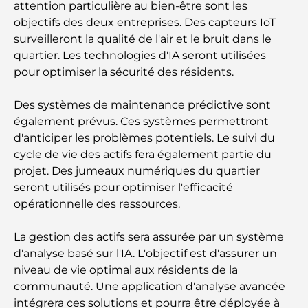
attention particulière au bien-être sont les
objectifs des deux entreprises. Des capteurs IoT
Comment obtenir un prêt immobilier à Dubaï : le
guide ultime
surveilleront la qualité de l'air et le bruit dans le
quartier. Les technologies d'IA seront utilisées
pour optimiser la sécurité des résidents.
Plan directeur de Tilal Al Ghaf : une nouvelle
norme pour la vie intégrée à Dubaï
Des systèmes de maintenance prédictive sont
également prévus. Ces systèmes permettront
Maisons conformes au Vastu : Guide pratique pour
créer équilibre et harmonie
d'anticiper les problèmes potentiels. Le suivi du
cycle de vie des actifs fera également partie du
Les meilleures entreprises d'aménagement
projet. Des jumeaux numériques du quartier
paysager à Dubaï : Transformer vos espaces
seront utilisés pour optimiser l'efficacité
extérieurs
opérationnelle des ressources.
Les meilleures entreprises de déménagement à
La gestion des actifs sera assurée par un système
Dubaï : un guide complet
d'analyse basé sur l'IA. L'objectif est d'assurer un
niveau de vie optimal aux résidents de la
Palm Jebel Ali contre Palm Jumeirah : une
communauté. Une application d'analyse avancée
comparaison claire pour les acheteurs immobiliers
intégrera ces solutions et pourra être déployée à
avisés