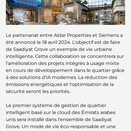
mémorable
Cafés à Business Bay : l’alliance parfaite du café et
de la convivialité
Le partenariat entre Aldar Properties et Siemens a
Restaurants étoilés Michelin à Dubaï : un circuit
gastronomique inoubliable
été annoncé le 18 avril 2024. L'objectif est de faire
de Saadiyat Grove un exemple de vie urbaine
intelligente. Cette collaboration se concentrera sur
Découverte des restaurants de Jumeirah Golf
Estates : un guide culinaire
l'amélioration des projets intégrés à usage mixte
en cours de développement dans le quartier grâce
à des solutions d'IA modernes. La réduction des
Dubai Horse Racing: Where Tradition Meets
Global Competition
émissions énergétiques et l'optimisation de la
sécurité seront les priorités.
Cafés à Palm Jumeirah : Guide des meilleurs cafés
et lieux de vie de l’île
Le premier système de gestion de quartier
intelligent basé sur le cloud des Émirats arabes
unis sera installé dans l'ensemble de Saadiyat
Les meilleurs petits-déjeuners de Dubaï : Ma
sélection pour 2026
Grove. Un mode de vie éco-responsable et une