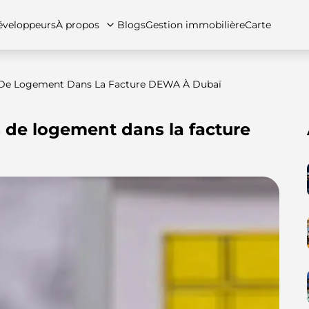
veloppeurs
À propos
Blogs
Gestion immobilière
Carte
s De Logement Dans La Facture DEWA À Dubaï
s de logement dans la facture
tez-nous
artements
Appartements
Carrières
Villas
Villas
Maisons de ville
FAQs
Maison