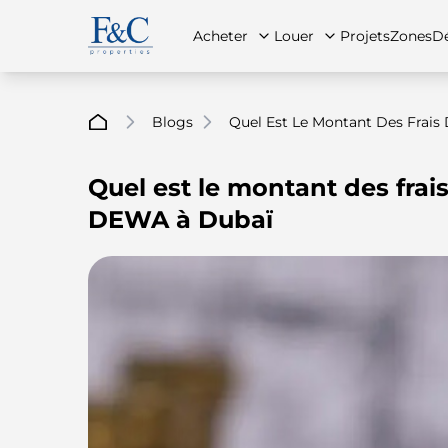
Acheter
Louer
Projets
Zones
Dé
Blogs
Quel Est Le Montant Des Frai
Quel est le montant des frai
À propos de nous
Toutes les propriétés
Toutes les propriétés
Contac
App
DEWA à Dubaï