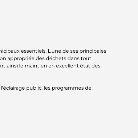
Jumeirah : une balade placée sous le signe
du luxe et des panoramas.
Meilleurs quartiers où vivre en famille à
Dubaï : découvrez les meilleures options
Hôtels 5 étoiles à Dubaï : un luxe inégalé
icipaux essentiels. L'une de ses principales
pour chaque voyageur
nation appropriée des déchets dans tout
nt ainsi le maintien en excellent état des
Que faire dans le centre-ville de Dubaï :
votre guide ultime
l'éclairage public, les programmes de
Les meilleurs iftars à Dubaï : 7 adresses
incontournables pour un repas de Ramadan
mémorable
Cafés à Business Bay : l’alliance parfaite du
café et de la convivialité
Restaurants étoilés Michelin à Dubaï : un