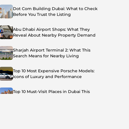
Dot Com Building Dubai: What to Check
Before You Trust the Listing
Abu Dhabi Airport Shops: What They
Reveal About Nearby Property Demand
Sharjah Airport Terminal 2: What This
Search Means for Nearby Living
Top 10 Most Expensive Porsche Models:
Icons of Luxury and Performance
Top 10 Must-Visit Places in Dubai This
Summer: Beat the Heat in Style
Top 7 Busiest Airports in the World: Hub of
Global Travel