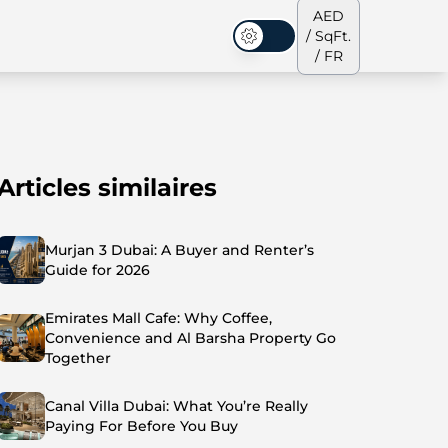
AED
/ SqFt.
Mode sombre
/ FR
Articles similaires
s de ville
Notre équipe
Penthouses
Penthouses
Murjan 3 Dubai: A Buyer and Renter’s
Guide for 2026
Emirates Mall Cafe: Why Coffee,
Convenience and Al Barsha Property Go
Together
Canal Villa Dubai: What You’re Really
Paying For Before You Buy