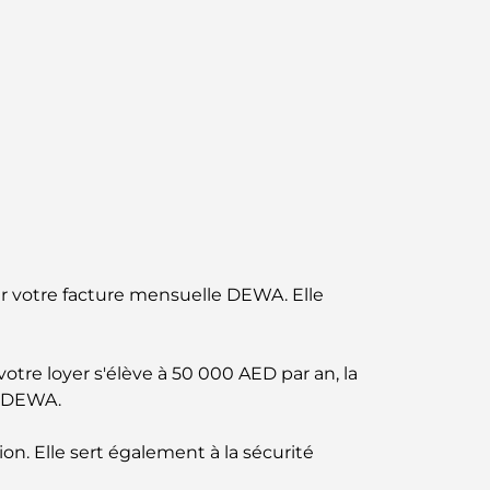
parfait mélange de saveurs et de paysages
Restaurants avec vue sur le Burj Al Arab :
Expériences gastronomiques
exceptionnelles à Dubaï
Clubs de plage de Palm Jumeirah : Guide
complet 2026
Restaurants italiens du centre-ville de Dubaï
: un avant-goût d'Italie au cœur de la ville
ur votre facture mensuelle DEWA. Elle
Les 7 meilleures salles de sport de Dubai
Hills : le summum du fitness
otre loyer s'élève à 50 000 AED par an, la
re DEWA.
Le guide ultime des restaurants
gastronomiques de Palm Jumeirah
ion. Elle sert également à la sécurité
Découvrez les meilleurs petits-déjeuners de